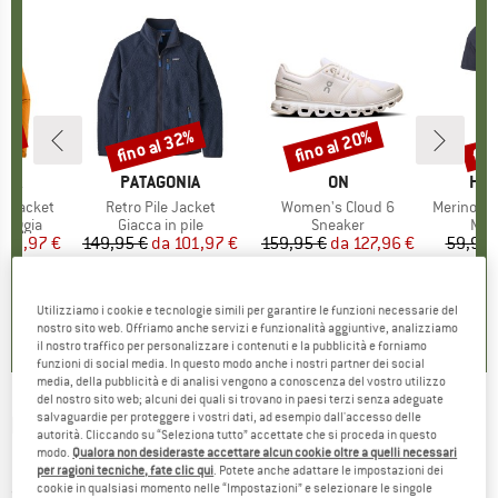
30%
fino al 32%
fino al 20%
fin
Sconto
Sconto
Scon
O
NIA
MARCHIO
PATAGONIA
MARCHIO
ON
MAR
HEB
3L Jacket
Articolo
Retro Pile Jacket
Articolo
Women's Cloud 6
Articolo
MerinoMix150 Pi
rodotti
pioggia
Gruppo di prodotti
Giacca in pile
Gruppo di prodotti
Sneaker
Grup
Mag
ezzo
ezzo ridotto
139,97 €
149,95 €
da
Prezzo
Prezzo ridotto
101,97 €
159,95 €
da
Prezzo
Prezzo ridotto
127,96 €
59,95 
+
8
+
1
+
10
,7
(
79
)
4,6
(
71
)
4,7
(
48
)
Utilizziamo i cookie e tecnologie simili per garantire le funzioni necessarie del
nostro sito web. Offriamo anche servizi e funzionalità aggiuntive, analizziamo
il nostro traffico per personalizzare i contenuti e la pubblicità e forniamo
funzioni di social media. In questo modo anche i nostri partner dei social
media, della pubblicità e di analisi vengono a conoscenza del vostro utilizzo
del nostro sito web; alcuni dei quali si trovano in paesi terzi senza adeguate
salvaguardie per proteggere i vostri dati, ad esempio dall'accesso delle
ROSSIGNOL
-
Fit Visor Impacts
autorità. Cliccando su “Seleziona tutto” accettate che si proceda in questo
modo.
Qualora non desideraste accettare alcun cookie oltre a quelli necessari
Photochromic S1-S3 - Casco da sci
per ragioni tecniche, fate clic qui
. Potete anche adattare le impostazioni dei
cookie in qualsiasi momento nelle “Impostazioni” e selezionare le singole
(0)