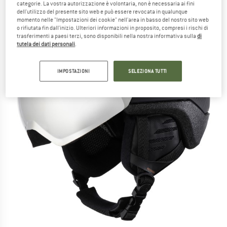
categorie. La vostra autorizzazione è volontaria, non è necessaria ai fini
dell'utilizzo del presente sito web e può essere revocata in qualunque
momento nelle "Impostazioni dei cookie" nell'area in basso del nostro sito web
o rifiutata fin dall'inizio. Ulteriori informazioni in proposito, compresi i rischi di
trasferimenti a paesi terzi, sono disponibili nella nostra informativa sulla
di
tutela dei dati personali
.
IMPOSTAZIONI
SELEZIONA TUTTI