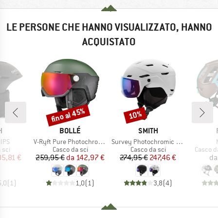
LE PERSONE CHE HANNO VISUALIZZATO, HANNO
ACQUISTATO
fino al 45%
10%
Sconto
Sconto
HIO
MARCHIO
MARCHIO
H
BOLLÉ
SMITH
Articolo
Articolo
A
MIPS
V-Ryft Pure Photochromic Cat 1-3 (VLT 45-12%)
Survey Photochromic S1-S2 (VLT 30-50%)
i prodotti
Gruppo di prodotti
Gruppo di prodotti
Gruppo d
 sci
Casco da sci
Casco da sci
Casco d
ezzo
ezzo ridotto
Prezzo
Prezzo ridotto
Prezzo
Prezzo ridotto
05,81 €
259,95 €
da
142,97 €
274,95 €
247,46 €
da
5,0
(
1
)
1,0
(
1
)
3,8
(
4
)