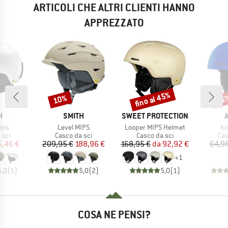
ARTICOLI CHE ALTRI CLIENTI HANNO
APPREZZATO
fino al 45%
10%
45
Sconto
Sconto
Scon
HIO
MARCHIO
MARCHIO
H
SMITH
SWEET PROTECTION
Articolo
Articolo
Ar
ips
Level MIPS
Looper MIPS Helmet
Ki
i prodotti
Gruppo di prodotti
Gruppo di prodotti
Gru
 sci
Casco da sci
Casco da sci
Cas
ezzo
ezzo ridotto
Prezzo
Prezzo ridotto
Prezzo
Prezzo ridotto
5,46 €
209,95 €
188,96 €
168,95 €
da
92,92 €
64,9
+
1
5,0
(
1
)
5,0
(
2
)
5,0
(
1
)
COSA NE PENSI?