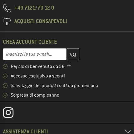
+49 7121/70 12 0
ACQUISTI CONSAPEVOLI
CREA ACCOUNT CLIENTE
Inserisci qui il tuo indirizzo e-mail e crea il tuo account cliente 
Indirizzo e-mail
Regalo di benvenuto da 5€ **
Accesso esclusivo a sconti
Salvataggio dei prodotti sul tuo promemoria
Sorpresa di compleanno
ASSISTENZA CLIENTI