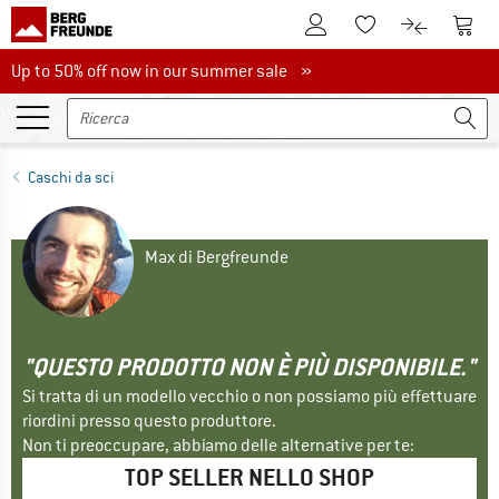
Al conto cliente
Al Ca
Alla lista promemo
Al confront
Up to 50% off now in our summer sale
Up to 50% off now in our summer sale »
Caschi da sci
Max di Bergfreunde
"QUESTO PRODOTTO NON È PIÙ DISPONIBILE."
Si tratta di un modello vecchio o non possiamo più effettuare
riordini presso questo produttore.
Non ti preoccupare, abbiamo delle alternative per te:
TOP SELLER NELLO SHOP