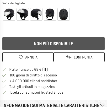
Viste dettagliate
NON PIÙ DISPONIBILE
ANNOTA
CONFRONTA
Qui trovi ulteriori informazioni sulle
Porto franco da 69 € (IT)
Vai alla politica di recesso qui 
100 giorni di diritto di recesso
> 4.000.000 clienti soddisfatti
Tutti gli articoli in magazzino
Trovi tutte le informazioni q
Tutela consumatori Trusted Shops
INFORMAZIONI SUI MATERIALI E CARATTERISTICHE