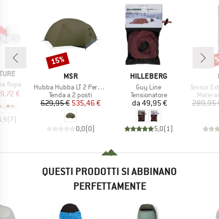
15%
Sconto
Scon
17
TURE
MARCHIO
MARCHIO
MSR
HILLEBERG
ne Rope
Articolo
Articolo
Articolo
Hubba Hubba LT 2 Person
Guy Line
Tensor Extr
ezzo
ezzo ridotto
9,72 €
Gruppo di prodotti
Gruppo di prodotti
Gruppo 
Tenda a 2 posti
Tensionatore
Materas
Prezzo
Prezzo ridotto
Prezzo
629,95 €
535,46 €
da
49,95 €
289,95 
4,9
(
7
)
0,0
(
0
)
5,0
(
1
)
QUESTI PRODOTTI SI ABBINANO
PERFETTAMENTE