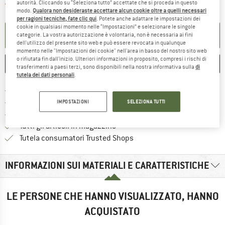
Il link si apre in una casella inf
Articolo purtroppo attualmente esaurito
autorità. Cliccando su “Seleziona tutto” accettate che si proceda in questo
modo.
Qualora non desideraste accettare alcun cookie oltre a quelli necessari
per ragioni tecniche, fate clic qui
. Potete anche adattare le impostazioni dei
cookie in qualsiasi momento nelle “Impostazioni” e selezionare le singole
ATTIVA LA NOTIFICA
categorie. La vostra autorizzazione è volontaria, non è necessaria ai fini
dell'utilizzo del presente sito web e può essere revocata in qualunque
momento nelle "Impostazioni dei cookie" nell'area in basso del nostro sito web
o rifiutata fin dall'inizio. Ulteriori informazioni in proposito, compresi i rischi di
ANNOTA
CONFRONTA
trasferimenti a paesi terzi, sono disponibili nella nostra informativa sulla
di
tutela dei dati personali
.
Qui trovi ulteriori informazioni sulle
Porto franco da 69 € (IT)
Vai alla politica di recesso qui 
100 giorni di diritto di recesso
IMPOSTAZIONI
SELEZIONA TUTTI
> 4.000.000 clienti soddisfatti
Tutti gli articoli in magazzino
Trovi tutte le informazioni q
Tutela consumatori Trusted Shops
INFORMAZIONI SUI MATERIALI E CARATTERISTICHE
LE PERSONE CHE HANNO VISUALIZZATO, HANNO
ACQUISTATO