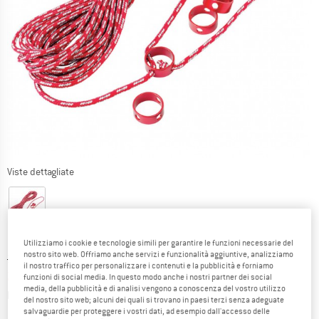
Viste dettagliate
Utilizziamo i cookie e tecnologie simili per garantire le funzioni necessarie del
nostro sito web. Offriamo anche servizi e funzionalità aggiuntive, analizziamo
Prezzo originale :
Prezzo:
33,95
€
il nostro traffico per personalizzare i contenuti e la pubblicità e forniamo
28,86
€
incl. IVA
funzioni di social media. In questo modo anche i nostri partner dei social
media, della pubblicità e di analisi vengono a conoscenza del vostro utilizzo
Informazioni sui costi di spedizione. Si apre in una
più Spese di spedizione
del nostro sito web; alcuni dei quali si trovano in paesi terzi senza adeguate
salvaguardie per proteggere i vostri dati, ad esempio dall'accesso delle