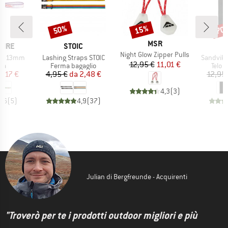
50%
15%
70
Sconto
Sconto
Scon
MARCHIO
MSR
MARCHIO
PIRE
STOIC
Articolo
Night Glow Zipper Pulls
Articolo
Articolo
DYN 13mm
Lashing Straps STOIC
SandvikS
Prezzo
Prezzo ridotto
12,95 €
11,01 €
di prodotti
Gruppo di prodotti
Grupp
ia
Ferma bagaglio
Telo i
ezzo
ezzo ridotto
Prezzo
Prezzo ridotto
4,17 €
4,95 €
da
2,48 €
12,95
4,3
(
3
)
4,6
(
5
)
4,9
(
37
)
Julian di Bergfreunde - Acquirenti
"Troverò per te i prodotti outdoor migliori e più