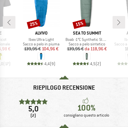
25%
15%
Sconto
Sconto
HIO
MARCHIO
MARCHIO
E
ALVIVO
SEA TO SUMMIT
Articolo
Articolo
Ar
icot
Ibex Ultra Light
Boab -1°C Synthetic Sleeping Bag
Ib
rodotti
Gruppo di prodotti
Gruppo di prodotti
Gruppo d
ionale
Sacco a pelo in piuma
Sacco a pelo sintetico
Sacco a
ezzo
ezzo ridotto
Prezzo
Prezzo ridotto
Prezzo
Prezzo ridotto
4,98 €
139,95 €
104,96 €
139,95 €
da
118,96 €
1
,0
(
17
)
4,4
(
9
)
4,5
(
2
)
RIEPILOGO RECENSIONE
100%
5,0
(2)
consigliano questo articolo