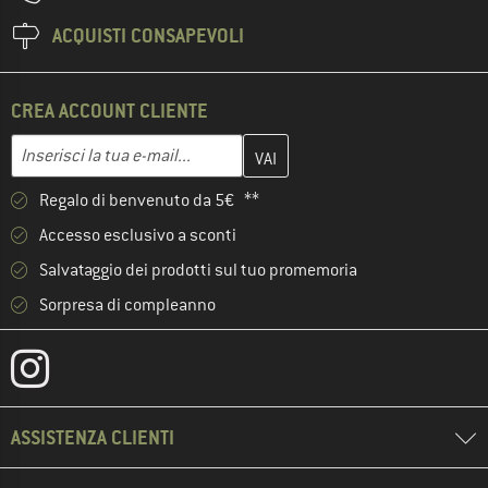
ACQUISTI CONSAPEVOLI
CREA ACCOUNT CLIENTE
Inserisci qui il tuo indirizzo e-mail e crea il tuo account cliente 
Indirizzo e-mail
Regalo di benvenuto da 5€ **
Accesso esclusivo a sconti
Salvataggio dei prodotti sul tuo promemoria
Sorpresa di compleanno
ASSISTENZA CLIENTI