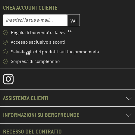
CREA ACCOUNT CLIENTE
Inserisci qui il tuo indirizzo e-mail e crea il tuo account cliente 
Indirizzo e-mail
Regalo di benvenuto da 5€ **
Accesso esclusivo a sconti
Salvataggio dei prodotti sul tuo promemoria
Sorpresa di compleanno
ASSISTENZA CLIENTI
INFORMAZIONI SU BERGFREUNDE
RECESSO DEL CONTRATTO