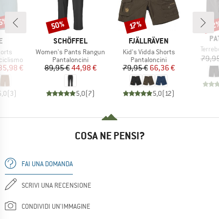
55%
50%
22
Sconto
Sconto
Scon
17%
MA
PA
HIO
MARCHIO
MARCHIO
E
SCHÖFFEL
FJÄLLRÄVEN
Articol
Terre
Articolo
Articolo
horts
Women's Pants Rangun
Kid's Vidda Shorts
79,95
dotti
Gruppo di prodotti
Gruppo di prodotti
ciclismo
Pantaloncini
Pantaloncini
ezzo
ezzo ridotto
Prezzo
Prezzo ridotto
Prezzo
Prezzo ridotto
35,98 €
89,95 €
44,98 €
79,95 €
66,36 €
5,0
(
3
)
5,0
(
7
)
5,0
(
12
)
COSA NE PENSI?
FAI UNA DOMANDA
SCRIVI UNA RECENSIONE
CONDIVIDI UN'IMMAGINE