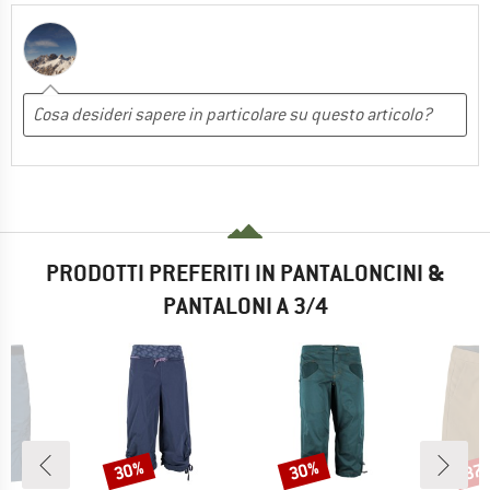
PRODOTTI PREFERITI IN PANTALONCINI &
PANTALONI A 3/4
30%
30%
37
Sconto
Sconto
Scon