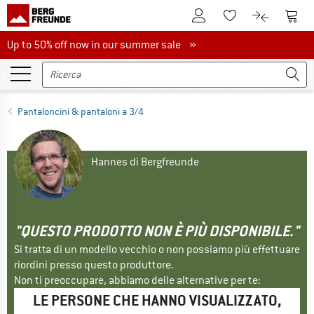
Al conto cliente
Al Ca
Alla lista promemo
Al confront
Up to 50% off now in our summer sale
Up to 50% off now in our summer sale »
Pantaloncini & pantaloni a 3/4
Hannes di Bergfreunde
"QUESTO PRODOTTO NON È PIÙ DISPONIBILE."
Si tratta di un modello vecchio o non possiamo più effettuare
riordini presso questo produttore.
Non ti preoccupare, abbiamo delle alternative per te:
LE PERSONE CHE HANNO VISUALIZZATO,