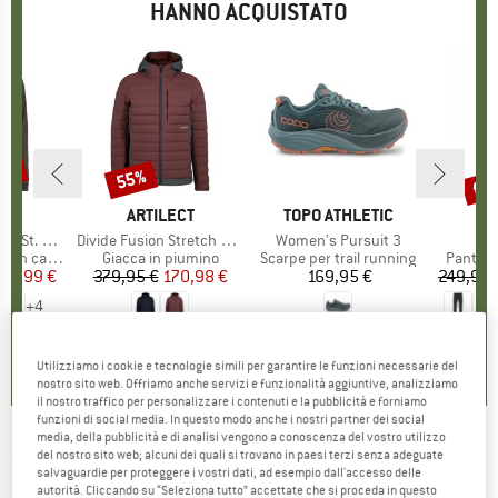
HANNO ACQUISTATO
70%
fin
55%
Sconto
Scon
HIO
C
MARCHIO
ARTILECT
MARCHIO
TOPO ATHLETIC
MA
LU
t. Hoody
Articolo
Divide Fusion Stretch Hoodie
Articolo
Women's Pursuit 3
Art
Ma
tti
 cappuccio
Gruppo di prodotti
Giacca in piumino
Gruppo di prodotti
Scarpe per trail running
Gruppo 
Pantalo
ezzo
ezzo ridotto
50,99 €
379,95 €
Prezzo
Prezzo ridotto
170,98 €
169,95 €
Prezzo
249,95 
+
4
,5
(
155
)
3,8
(
6
)
5,0
(
1
)
Utilizziamo i cookie e tecnologie simili per garantire le funzioni necessarie del
nostro sito web. Offriamo anche servizi e funzionalità aggiuntive, analizziamo
il nostro traffico per personalizzare i contenuti e la pubblicità e forniamo
funzioni di social media. In questo modo anche i nostri partner dei social
media, della pubblicità e di analisi vengono a conoscenza del vostro utilizzo
CRAZY IDEA
-
Short Resolution - Pantaloncini
del nostro sito web; alcuni dei quali si trovano in paesi terzi senza adeguate
salvaguardie per proteggere i vostri dati, ad esempio dall'accesso delle
autorità. Cliccando su “Seleziona tutto” accettate che si proceda in questo
(0)