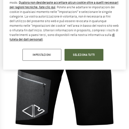
modo.
Qualora non desideraste accettare alcun cookie oltre a quelli necessari
per ragioni tecniche, fate clic qui
. Potete anche adattare le impostazioni dei
cookie in qualsiasi momento nelle “Impostazioni” e selezionare le singole
categorie. La vostra autorizzazione è volontaria, non è necessaria ai fini
dell'utilizzo del presente sito web e può essere revocata in qualunque
momento nelle "Impostazioni dei cookie" nell'area in basso del nostro sito web
o rifiutata fin dall'inizio. Ulteriori informazioni in proposito, compresi i rischi di
trasferimenti a paesi terzi, sono disponibili nella nostra informativa sulla
di
tutela dei dati personali
.
IMPOSTAZIONI
SELEZIONA TUTTI