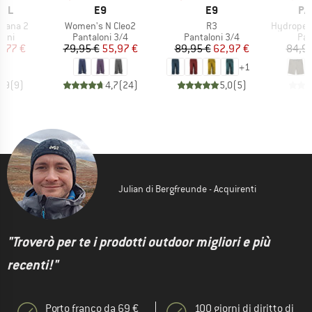
O
MARCHIO
MARCHIO
MA
FEL
E9
E9
PA
Articolo
Articolo
Articolo
plana 2
Women's N Cleo2
R3
Hydropeak Hybr
i prodotti
Gruppo di prodotti
Gruppo di prodotti
Gru
cini
Pantaloni 3/4
Pantaloni 3/4
Pan
ezzo
ezzo ridotto
Prezzo
Prezzo ridotto
Prezzo
Prezzo ridotto
5,77 €
79,95 €
55,97 €
89,95 €
62,97 €
84,95
+
1
4,9
(
9
)
4,7
(
24
)
5,0
(
5
)
Julian di Bergfreunde - Acquirenti
"Troverò per te i prodotti outdoor migliori e più
recenti!"
Porto franco da 69 €
100 giorni di diritto di