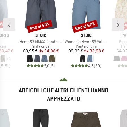
48%
fino al 50%
fino al 67%
22
Sconto
Sconto
Scon
MARCHIO
MARCHIO
MA
ORTS
STOIC
STOIC
PA
olo
Articolo
Articolo
Artic
Hemp53 MMXX.Ljundby Shorts
Women's Hemp53 ValenSt. Shorts
Bagg
i prodotti
Gruppo di prodotti
Gruppo di prodotti
Gru
cini
Pantaloncini
Pantaloncini
Pan
ezzo
ezzo ridotto
Prezzo
Prezzo ridotto
Prezzo
Prezzo ridotto
38,47 €
69,95 €
da
34,98 €
99,95 €
da
32,98 €
64,95
+
1
,5
(
51
)
5,0
(
5
)
4,8
(
29
)
ARTICOLI CHE ALTRI CLIENTI HANNO
APPREZZATO