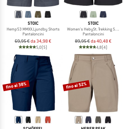
STOIC
STOIC
Hemp53 MMXX.Ljundby Shorts
Women's HebySt. Trekking Shorts
Pantaloncini
Pantaloncini
69,95 €
da 34,98 €
89,95 €
da 40,48 €
5,0
(5)
4,8
(4)
fino al 38%
fino al 52%
SCHÖFFEL
HEBER PEAK