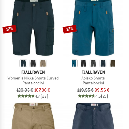
17%
17%
FJÄLLRÄVEN
FJÄLLRÄVEN
Women's Nikka Shorts Curved
Abisko Shorts
Pantaloncini
Pantaloncini
129,95 €
107,86 €
119,95 €
99,56 €
4,7
(22)
4,6
(23)