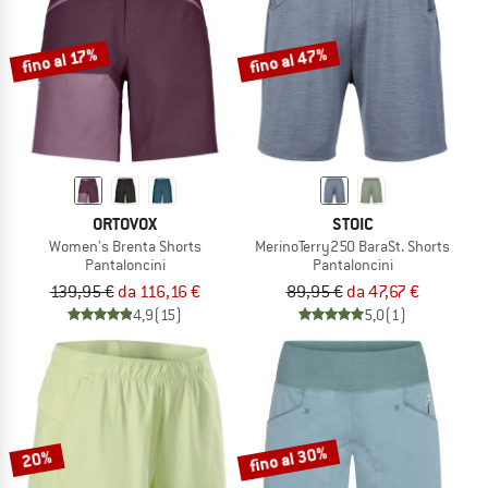
fino al 47%
fino al 17%
ORTOVOX
STOIC
Women's Brenta Shorts
MerinoTerry250 BaraSt. Shorts
Pantaloncini
Pantaloncini
139,95 €
da 116,16 €
89,95 €
da 47,67 €
4,9
(15)
5,0
(1)
fino al 30%
20%