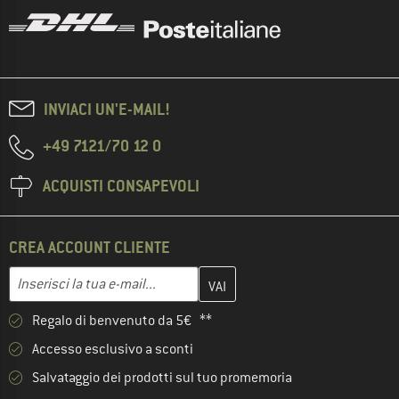
INVIACI UN'E-MAIL!
+49 7121/70 12 0
ACQUISTI CONSAPEVOLI
CREA ACCOUNT CLIENTE
Inserisci qui il tuo indirizzo e-mail e crea il tuo account cliente 
Indirizzo e-mail
Regalo di benvenuto da 5€ **
Accesso esclusivo a sconti
Salvataggio dei prodotti sul tuo promemoria