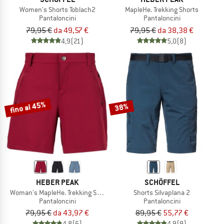
Women's Shorts Toblach2
MapleHe. Trekking Shorts
Pantaloncini
Pantaloncini
79,95 €
da 49,57 €
79,95 €
da 38,38 €
4,9
(21)
5,0
(8)
fino al 45%
38%
HEBER PEAK
SCHÖFFEL
Woman's MapleHe. Trekking Shorts
Shorts Silvaplana 2
Pantaloncini
Pantaloncini
79,95 €
da 43,97 €
89,95 €
55,77 €
4,8
(6)
4,9
(9)