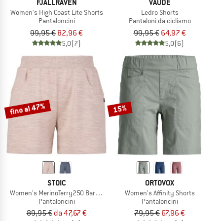
FJÄLLRÄVEN
VAUDE
Women's High Coast Lite Shorts
Ledro Shorts
Pantaloncini
Pantaloni da ciclismo
99,95 €
82,96 €
99,95 €
64,97 €
5,0
(7)
5,0
(6)
fino al 47%
15%
STOIC
ORTOVOX
Women's MerinoTerry250 BaraSt. Shorts
Women's Affinity Shorts
Pantaloncini
Pantaloncini
89,95 €
da 47,67 €
79,95 €
67,96 €