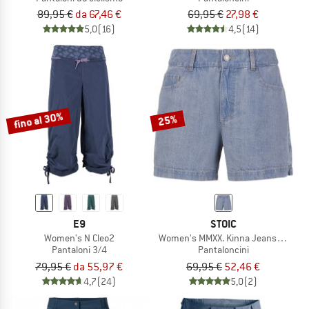
89,95 €
da 67,46 €
69,95 €
27,98 €
5,0
(16)
4,5
(14)
fino al 30%
25%
E9
STOIC
Women's N Cleo2
Women's MMXX. Kinna Jeans Shorts
Pantaloni 3/4
Pantaloncini
79,95 €
da 55,97 €
69,95 €
52,46 €
4,7
(24)
5,0
(2)