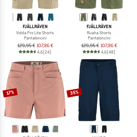
FJÄLLRÄVEN
FJÄLLRÄVEN
Vidda Pro Lite Shorts
Ruaha Shorts
Pantaloncini
Pantaloncini
129,95 €
107,86 €
129,95 €
107,86 €
4,6
(24)
4,6
(48)
35%
17%