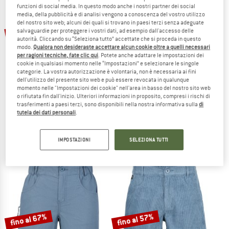
funzioni di social media. In questo modo anche i nostri partner dei social
media, della pubblicità e di analisi vengono a conoscenza del vostro utilizzo
TO THE SALE
del nostro sito web; alcuni dei quali si trovano in paesi terzi senza adeguate
fino al 30%
55%
salvaguardie per proteggere i vostri dati, ad esempio dall'accesso delle
autorità. Cliccando su “Seleziona tutto” accettate che si proceda in questo
modo.
Qualora non desideraste accettare alcun cookie oltre a quelli necessari
per ragioni tecniche, fate clic qui
. Potete anche adattare le impostazioni dei
cookie in qualsiasi momento nelle “Impostazioni” e selezionare le singole
categorie. La vostra autorizzazione è volontaria, non è necessaria ai fini
dell'utilizzo del presente sito web e può essere revocata in qualunque
momento nelle "Impostazioni dei cookie" nell'area in basso del nostro sito web
o rifiutata fin dall'inizio. Ulteriori informazioni in proposito, compresi i rischi di
trasferimenti a paesi terzi, sono disponibili nella nostra informativa sulla
di
STOIC
STOIC
tutela dei dati personali
.
HebySt. Trekking Shorts
Women's Hemp55 MMXX. Selja Cord S
Pantaloncini
Pantaloncini
89,95 €
40,48 €
69,95 €
da 48,97 €
IMPOSTAZIONI
SELEZIONA TUTTI
4,7
(3)
4,4
(12)
fino al 67%
fino al 57%