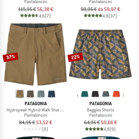
Pantaloncini
Pantaloncini
119,95 €
56,38 €
99,95 €
da 59,97 €
4,6
(7)
4,8
(37)
37%
22%
PATAGONIA
PATAGONIA
Hydropeak Hybrid Walk Shorts 18''
Baggies Shorts
Pantaloncini
Pantaloncini
84,95 €
53,52 €
64,95 €
50,66 €
(0)
4,8
(9)