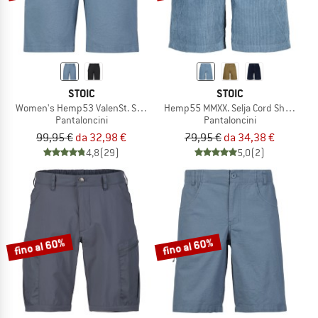
STOIC
STOIC
Women's Hemp53 ValenSt. Shorts
Hemp55 MMXX. Selja Cord Shorts
Pantaloncini
Pantaloncini
99,95 €
da 32,98 €
79,95 €
da 34,38 €
4,8
(29)
5,0
(2)
fino al 60%
fino al 60%