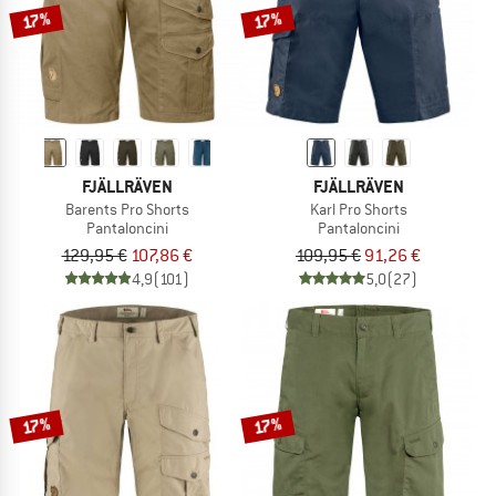
17%
17%
FJÄLLRÄVEN
FJÄLLRÄVEN
Barents Pro Shorts
Karl Pro Shorts
Pantaloncini
Pantaloncini
129,95 €
107,86 €
109,95 €
91,26 €
4,9
(101)
5,0
(27)
17%
17%