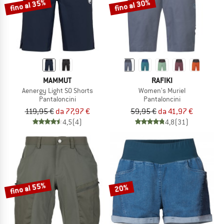
fino al 35%
fino al 30%
MAMMUT
RAFIKI
Aenergy Light SO Shorts
Women's Muriel
Pantaloncini
Pantaloncini
119,95 €
da 77,97 €
59,95 €
da 41,97 €
4,5
(4)
4,8
(31)
fino al 55%
20%