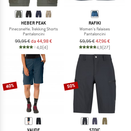
HEBER PEAK
RAFIKI
PineconeHe. Trekking Shorts
Women's Falaises
Pantaloncini
Pantaloncini
99,95 €
da 44,98 €
59,95 €
47,96 €
4,0
(4)
4,9
(27)
40%
50%
VAUDE
STOIC