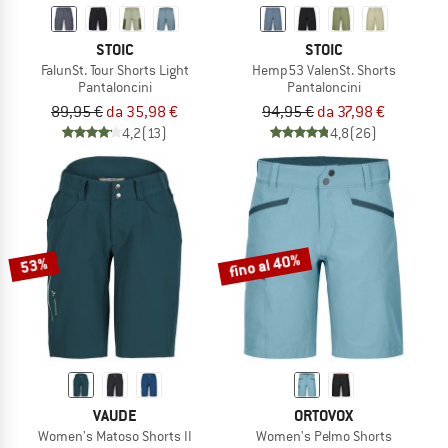
STOIC
STOIC
FalunSt. Tour Shorts Light
Hemp53 ValenSt. Shorts
Pantaloncini
Pantaloncini
89,95 €
da 35,98 €
94,95 €
da 37,98 €
4,2
(13)
4,8
(26)
fino al 40%
53%
VAUDE
ORTOVOX
Women's Matoso Shorts II
Women's Pelmo Shorts