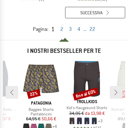
SUCCESSIVA
1
Pagina:
2
3
4
...
22
I NOSTRI BESTSELLER PER TE
fino al 60%
22%
65
Sconto
Sconto
Scon
MARCHIO
TROLLKIDS
HIO
MARCHIO
C
PATAGONIA
Articolo
Kid's Haugesund Shorts
Articolo
Articolo
Short Tights
Baggies Shorts
Women's HoforsSt.
Prezzo
Prezzo ridotto
34,95 €
da
13,98 €
i prodotti
Gruppo di prodotti
Gru
cini
Pantaloncini
Pan
ezzo
ezzo ridotto
Prezzo
Prezzo ridotto
6,07 €
64,95 €
50,66 €
89,9
+
3
+
4