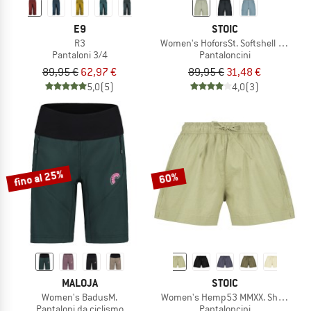
E9
STOIC
R3
Women's HoforsSt. Softshell Shorts L
Pantaloni 3/4
Pantaloncini
89,95 €
62,97 €
89,95 €
31,48 €
5,0
(5)
4,0
(3)
fino al 25%
60%
MALOJA
STOIC
Women's BadusM.
Women's Hemp53 MMXX. Shorts
Pantaloni da ciclismo
Pantaloncini