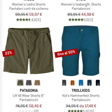
Women's Ledro Shorts
Women's IsabergSt. Shorts
Pantaloni corti da ciclismo
Pantaloncini
99,95 €
59,97 €
89,95 €
44,98 €
4,6
(5)
5,0
(3)
fino al 50%
22%
PATAGONIA
TROLLKIDS
LW All-Wear Shorts 8''
Kid's Hammerfest Shorts
Pantaloncini
Pantaloncini
74,95 €
58,46 €
34,95 €
da 17,48 €
(0)
5,0
(15)