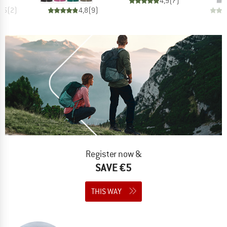
4,9
(
7
)
4,5
(
2
)
4,8
(
9
)
Register now &
SAVE €5
THIS WAY