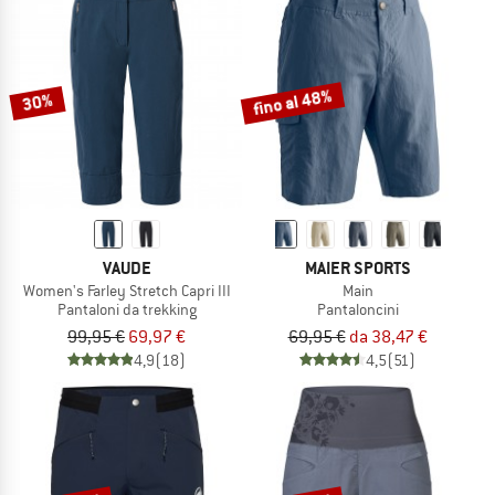
fino al 48%
30%
VAUDE
MAIER SPORTS
Women's Farley Stretch Capri III
Main
Pantaloni da trekking
Pantaloncini
99,95 €
69,97 €
69,95 €
da 38,47 €
4,9
(18)
4,5
(51)