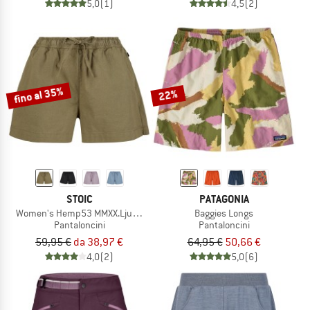
5,0
(1)
4,5
(2)
fino al 35%
22%
STOIC
PATAGONIA
Women's Hemp53 MMXX.Ljungby Shorts
Baggies Longs
Pantaloncini
Pantaloncini
59,95 €
da 38,97 €
64,95 €
50,66 €
4,0
(2)
5,0
(6)