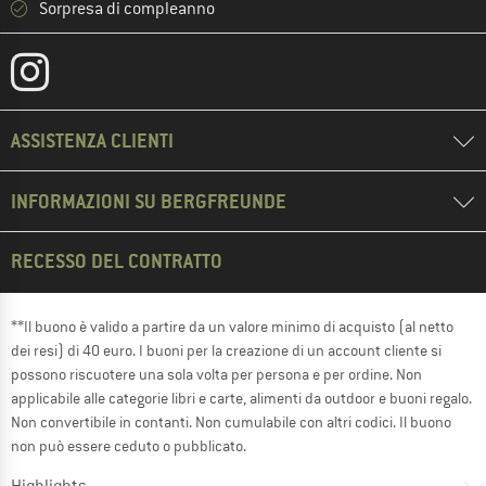
Sorpresa di compleanno
ASSISTENZA CLIENTI
INFORMAZIONI SU BERGFREUNDE
RECESSO DEL CONTRATTO
**Il buono è valido a partire da un valore minimo di acquisto (al netto
dei resi) di 40 euro. I buoni per la creazione di un account cliente si
possono riscuotere una sola volta per persona e per ordine. Non
applicabile alle categorie libri e carte, alimenti da outdoor e buoni regalo.
Non convertibile in contanti. Non cumulabile con altri codici. Il buono
non può essere ceduto o pubblicato.