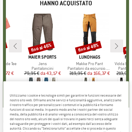
HANNO ACQUISTATO
35%
fino al 46%
fino al 48%
fin
Sconto
Sconto
Scon
IO
ILY
MARCHIO
MAIER SPORTS
MARCHIO
LUNDHAGS
MA
FJÄ
 Ride Tee
Articolo
Jens
Articolo
Makke Pro Pant
Articolo
Vidda Pro Ven
o di prodotti
t
Gruppo di prodotti
Pantaloncini
Gruppo di prodotti
Pantaloni da escursionismo
Gruppo 
Pantalo
ezzo
ezzo ridotto
22,72 €
79,95 €
da
Prezzo
Prezzo ridotto
43,17 €
319,95 €
da
Prezzo
Prezzo ridotto
166,37 €
219,95 
0,0
(
0
)
4,5
(
17
)
4,6
(
22
)
Utilizziamo i cookie e tecnologie simili per garantire le funzioni necessarie del
nostro sito web. Offriamo anche servizi e funzionalità aggiuntive, analizziamo
il nostro traffico per personalizzare i contenuti e la pubblicità e forniamo
funzioni di social media. In questo modo anche i nostri partner dei social
media, della pubblicità e di analisi vengono a conoscenza del vostro utilizzo
del nostro sito web; alcuni dei quali si trovano in paesi terzi senza adeguate
COLUMBIA
-
Wild Card III Down Jacket -
salvaguardie per proteggere i vostri dati, ad esempio dall'accesso delle
autorità. Cliccando su “Seleziona tutto” accettate che si proceda in questo
Giacca da sci