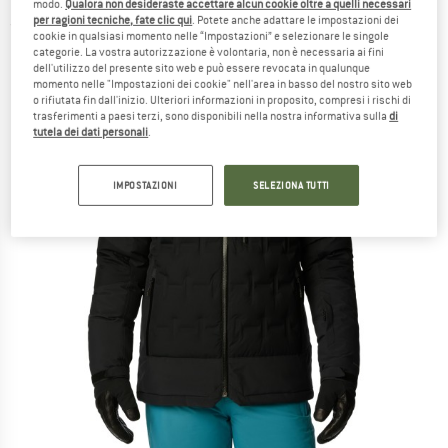
modo.
Qualora non desideraste accettare alcun cookie oltre a quelli necessari
per ragioni tecniche, fate clic qui
. Potete anche adattare le impostazioni dei
(0)
cookie in qualsiasi momento nelle “Impostazioni” e selezionare le singole
categorie. La vostra autorizzazione è volontaria, non è necessaria ai fini
dell'utilizzo del presente sito web e può essere revocata in qualunque
momento nelle "Impostazioni dei cookie" nell'area in basso del nostro sito web
o rifiutata fin dall'inizio. Ulteriori informazioni in proposito, compresi i rischi di
trasferimenti a paesi terzi, sono disponibili nella nostra informativa sulla
di
tutela dei dati personali
.
IMPOSTAZIONI
SELEZIONA TUTTI