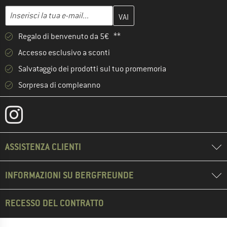
Inserisci qui il tuo indirizzo e-mail e crea il tuo account cliente 
Indirizzo e-mail
Regalo di benvenuto da 5€ **
Accesso esclusivo a sconti
Salvataggio dei prodotti sul tuo promemoria
Sorpresa di compleanno
ASSISTENZA CLIENTI
INFORMAZIONI SU BERGFREUNDE
RECESSO DEL CONTRATTO