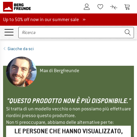
Al conto cliente
Al Ca
Alla lista promemo
Al confront
Up to 50% off now in our summer sale
Up to 50% off now in our summer sale »
Giacche da sci
Max di Bergfreunde
"QUESTO PRODOTTO NON È PIÙ DISPONIBILE."
Si tratta di un modello vecchio o non possiamo più effettuare
riordini presso questo produttore.
Non ti preoccupare, abbiamo delle alternative per te:
LE PERSONE CHE HANNO VISUALIZZATO,