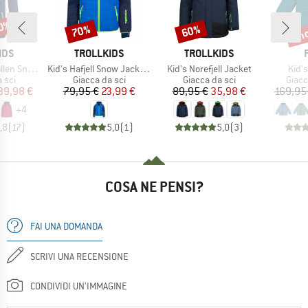
60%
fin
70%
60%
Sconto
Sconto
Scon
O
MARCHIO
MARCHIO
IDS
TROLLKIDS
TROLLKIDS
Articolo
Articolo
Artic
 Jacket Pro
Kid's Hafjell Snow Jacket XT
Kid's Norefjell Jacket
Kid's
 prodotti
Gruppo di prodotti
Gruppo di prodotti
Grupp
 sci
Giacca da sci
Giacca da sci
Giacc
ezzo
ezzo ridotto
Prezzo
Prezzo ridotto
Prezzo
Prezzo ridotto
39,98 €
79,95 €
23,99 €
89,95 €
35,98 €
169,95
+
4
,8
(
17
)
5,0
(
1
)
5,0
(
3
)
COSA NE PENSI?
FAI UNA DOMANDA
SCRIVI UNA RECENSIONE
CONDIVIDI UN'IMMAGINE