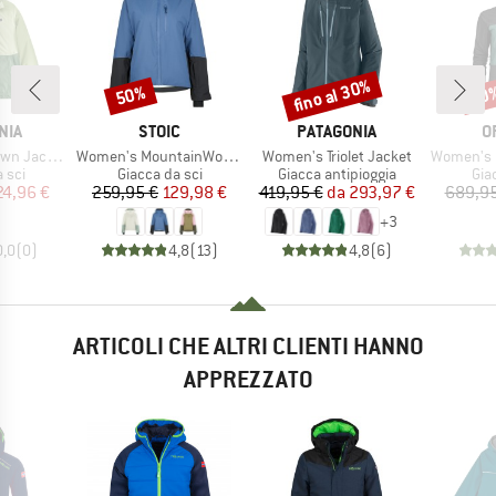
fino al 30%
50%
50
Sconto
Sconto
Scon
O
MARCHIO
MARCHIO
M
NIA
STOIC
PATAGONIA
O
Articolo
Articolo
Articolo
n Jacket
Women's MountainWool AsplidenSt. III Ski Jacket
Women's Triolet Jacket
Women's 3L D
 prodotti
Gruppo di prodotti
Gruppo di prodotti
Gru
 sci
Giacca da sci
Giacca antipioggia
Gia
ezzo
ezzo ridotto
Prezzo
Prezzo ridotto
Prezzo
Prezzo ridotto
24,96 €
259,95 €
129,98 €
419,95 €
da
293,97 €
689,95
+
3
0,0
(
0
)
4,8
(
13
)
4,8
(
6
)
ARTICOLI CHE ALTRI CLIENTI HANNO
APPREZZATO