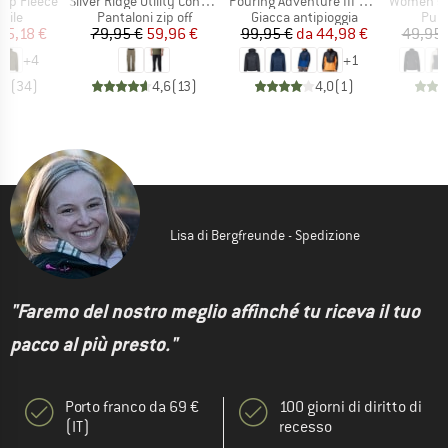
Articolo
Articolo
Articolo
 Zip Fleece
Silver Ridge Utility Convertible Pant
Pouring Adventure III Jacket
Women's Benton Sprin
 prodotti
Gruppo di prodotti
Gruppo di prodotti
Grup
 pile
Pantaloni zip off
Giacca antipioggia
Pullo
ezzo
ezzo ridotto
Prezzo
Prezzo ridotto
Prezzo
Prezzo ridotto
25,18 €
79,95 €
59,96 €
99,95 €
da
44,98 €
49,95 
+
4
+
1
,7
(
34
)
4,6
(
13
)
4,0
(
1
)
Lisa di Bergfreunde - Spedizione
"Faremo del nostro meglio affinché tu riceva il tuo
pacco al più presto."
Porto franco da 69 €
100 giorni di diritto di
(IT)
recesso