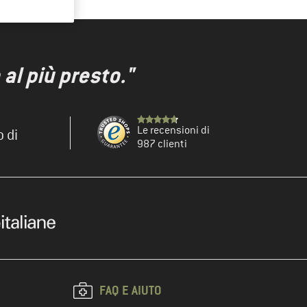
al più presto."
Le recensioni di
o di
987 clienti
FAQ E AIUTO