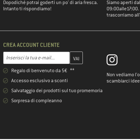
Dopodiché potrai goderti un po' di aria fresca.
Siamo aperti dal
Intanto ti rispondiamo!
09:00alle17:00. 
trascorriamo all
CREA ACCOUNT CLIENTE
Inserisci qui il tuo indirizzo e-mail e crea il tuo account cliente 
Indirizzo e-mail
Regalo di benvenuto da 5€ **
Non vediamo l'or
Accesso esclusivo a sconti
scambiarci idee
Salvataggio dei prodotti sul tuo promemoria
Sorpresa di compleanno