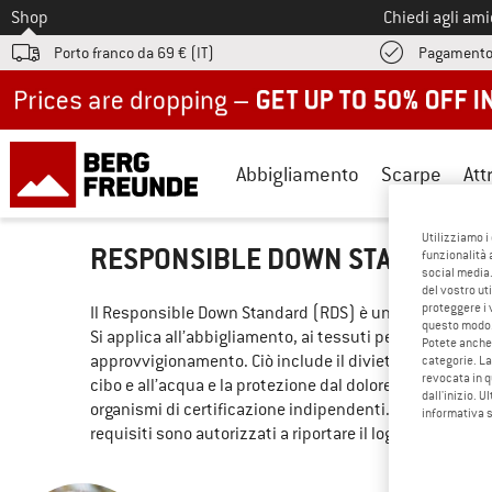
Allo
Shop
Chiedi agli am
Porto franco da 69 € (IT)
Pagamento
Up to 50% off now in our summer sale
Abbigliamento
Scarpe
Att
Utilizziamo i
RESPONSIBLE DOWN STANDARD
funzionalità 
social media.
del vostro ut
proteggere i 
Il Responsible Down Standard (RDS) è uno standard inter
questo modo
Si applica all’abbigliamento, ai tessuti per la casa, a
Potete anche 
approvvigionamento. Ciò include il divieto di spiumatur
categorie. La
revocata in q
cibo e all’acqua e la protezione dal dolore e dallo stres
dall'inizio. U
organismi di certificazione indipendenti. La certificazi
informativa 
requisiti sono autorizzati a riportare il logo RDS. Maggior