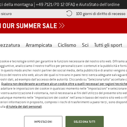
Chiamaci al numero
ici della montagna
|
+49 7121/70 12 0
FAQ e Aiuto
Stato dell’ordine
Qui trovi le informazioni di pagamento! Si apre in una casella informa
V
 sicuro
100 giorni di diritto di recesso
rezzatura
Arrampicata
Ciclismo
Sci
Tutti gli sport
 cookie e tecnologie simili per garantire le funzioni necessarie del nostro sito web. Offriamo 
aggiuntive, analizziamo il nostro traffico per personalizzare i contenuti e la pubblicità e forn
 In questo modo anche i nostri partner dei social media, della pubblicità e di analisi vengon
ilizzo del nostro sito web; alcuni dei quali si trovano in paesi terzi senza adeguate salvaguard
vostri dati, ad esempio dall'accesso delle autorità. Cliccando su “Seleziona tutto” accettate 
nazionale per i prodotti in piuma e piumino che stabilisce requisiti
.
Qualora non desideraste accettare alcun cookie oltre a quelli necessari per ragioni tecniche,
gli accessori che contengono piuma e piumino. I criteri comprendono l
adattare le impostazioni dei cookie in qualsiasi momento nelle “Impostazioni” e selezionare 
a da vivo e alimentazione forzata, nonché il rispetto delle “cinque l
 vostra autorizzazione è volontaria, non è necessaria ai fini dell'utilizzo del presente sito w
ualunque momento nelle "Impostazioni dei cookie" nell'area in basso del nostro sito web o rifi
s. La tracciabilità dei materiali è garantita da un sistema chain-of-cu
lteriori informazioni in proposito, compresi i rischi di trasferimenti a paesi terzi, sono disponib
one è eseguita da terzi e comprende audit a livello di azienda agricol
sulla
di tutela dei dati personali
.
i informazioni sul sito ufficiale: 
Responsible Down Standard (RDS)
IMPOSTAZIONI
SELEZIONA TUTTI