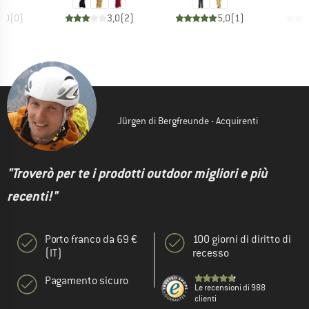
0,0
(
0
)
3,0
(
2
)
5,0
(
1
)
Jürgen di Bergfreunde - Acquirenti
"Troverò per te i prodotti outdoor migliori e più
recenti!"
Porto franco da 69 €
100 giorni di diritto di
(IT)
recesso
Pagamento sicuro
Le recensioni di 988
clienti