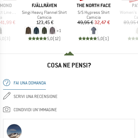
MARCHIO
MARCHIO
MA
AMOND
FJÄLLRÄVEN
THE NORTH FACE
PA
Articolo
Articolo
Articolo
d Flannel
Singi Heavy Flannel Shirt
S/S Hypress Shirt
Women's LW 
 di prodotti
Gruppo di prodotti
Gruppo di prodotti
Gr
ia
Camicia
Camicia
Ca
ezzo
ezzo ridotto
Prezzo
Prezzo
Prezzo ridotto
41,99 €
123,45 €
49,95 €
32,47 €
89,95 
+
1
5,0
(
3
)
5,0
(
12
)
5,0
(
1
)
COSA NE PENSI?
FAI UNA DOMANDA
SCRIVI UNA RECENSIONE
CONDIVIDI UN'IMMAGINE