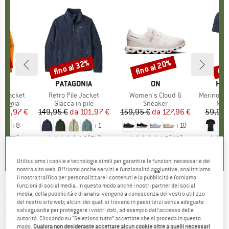
30%
fino al 32%
fino al 20%
fin
Sconto
Sconto
Scon
O
NIA
MARCHIO
PATAGONIA
MARCHIO
ON
MAR
HEB
3L Jacket
Articolo
Retro Pile Jacket
Articolo
Women's Cloud 6
Articolo
MerinoMix150 Pi
rodotti
pioggia
Gruppo di prodotti
Giacca in pile
Gruppo di prodotti
Sneaker
Grup
Mag
ezzo
ezzo ridotto
139,97 €
149,95 €
da
Prezzo
Prezzo ridotto
101,97 €
159,95 €
da
Prezzo
Prezzo ridotto
127,96 €
59,95 
+
8
+
1
+
10
,7
(
79
)
4,6
(
71
)
4,7
(
48
)
Utilizziamo i cookie e tecnologie simili per garantire le funzioni necessarie del
nostro sito web. Offriamo anche servizi e funzionalità aggiuntive, analizziamo
il nostro traffico per personalizzare i contenuti e la pubblicità e forniamo
funzioni di social media. In questo modo anche i nostri partner dei social
BILLABONG
-
Offshore Flannel - Camicia
media, della pubblicità e di analisi vengono a conoscenza del vostro utilizzo
del nostro sito web; alcuni dei quali si trovano in paesi terzi senza adeguate
salvaguardie per proteggere i vostri dati, ad esempio dall'accesso delle
(0)
autorità. Cliccando su “Seleziona tutto” accettate che si proceda in questo
modo.
Qualora non desideraste accettare alcun cookie oltre a quelli necessari