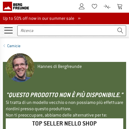
Al conto cliente
Al Ca
Alla lista promemo
Al confront
Up to 50% off now in our summer sale
Up to 50% off now in our summer sale »
Camicie
Hannes di Bergfreunde
"QUESTO PRODOTTO NON È PIÙ DISPONIBILE."
Si tratta di un modello vecchio o non possiamo più effettuare
riordini presso questo produttore.
Non ti preoccupare, abbiamo delle alternative per te:
TOP SELLER NELLO SHOP