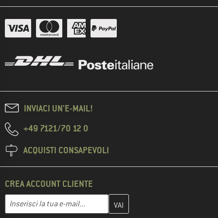
INVIACI UN'E-MAIL!
+49 7121/70 12 0
ACQUISTI CONSAPEVOLI
CREA ACCOUNT CLIENTE
Inserisci qui il tuo indirizzo e-mail e crea il tuo account cliente 
Indirizzo e-mail