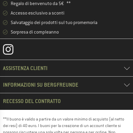
Regalo di benvenuto da 5€ **
Accesso esclusivo a sconti
Salvataggio dei prodotti sul tuo promemoria
Sorpresa di compleanno
ASSISTENZA CLIENTI
INFORMAZIONI SU BERGFREUNDE
RECESSO DEL CONTRATTO
**Il buono è valido a partire da un valore minimo di acquisto (al netto
dei resi) di 40 euro. I buoni per la creazione di un account cliente si
possono riscuotere una sola volta per persona e per ordine. Non