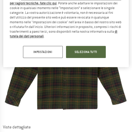
per ragioni tecniche, fate clic qui
. Potete anche adattare le impostazioni dei
cookie in qualsiasi momento nelle “Impostazioni” e selezionare le singole
categorie. La vostra autorizzazione è volontaria, non è necessaria ai fini
dell'utilizzo del presente sito web e può essere revocata in qualunque
momento nelle "Impostazioni dei cookie" nell'area in basso del nostro sito web
o rifiutata fin dall'inizio. Ulteriori informazioni in proposito, compresi i rischi di
trasferimenti a paesi terzi, sono disponibili nella nostra informativa sulla
di
tutela dei dati personali
.
IMPOSTAZIONI
SELEZIONA TUTTI
Viste dettagliate