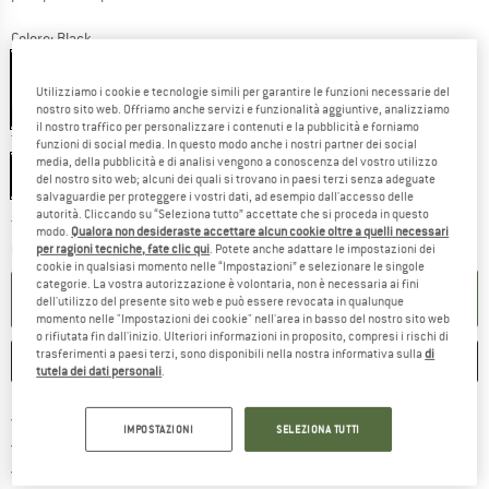
Colore:
Black
Utilizziamo i cookie e tecnologie simili per garantire le funzioni necessarie del
nostro sito web. Offriamo anche servizi e funzionalità aggiuntive, analizziamo
25%
il nostro traffico per personalizzare i contenuti e la pubblicità e forniamo
Taglia:
120 ml
funzioni di social media. In questo modo anche i nostri partner dei social
media, della pubblicità e di analisi vengono a conoscenza del vostro utilizzo
120 ml
del nostro sito web; alcuni dei quali si trovano in paesi terzi senza adeguate
salvaguardie per proteggere i vostri dati, ad esempio dall'accesso delle
autorità. Cliccando su “Seleziona tutto” accettate che si proceda in questo
Il link si apre in una casella infor
Tempi di consegna: 3-5 giorni lavorativi
modo.
Qualora non desideraste accettare alcun cookie oltre a quelli necessari
Quantità:
per ragioni tecniche, fate clic qui
. Potete anche adattare le impostazioni dei
cookie in qualsiasi momento nelle “Impostazioni” e selezionare le singole
categorie. La vostra autorizzazione è volontaria, non è necessaria ai fini
NEL CARRELLO
dell'utilizzo del presente sito web e può essere revocata in qualunque
momento nelle "Impostazioni dei cookie" nell'area in basso del nostro sito web
o rifiutata fin dall'inizio. Ulteriori informazioni in proposito, compresi i rischi di
trasferimenti a paesi terzi, sono disponibili nella nostra informativa sulla
di
ANNOTA
CONFRONTA
tutela dei dati personali
.
Qui trovi ulteriori informazioni sulle
Porto franco da 69 € (IT)
IMPOSTAZIONI
SELEZIONA TUTTI
Vai alla politica di recesso qui 
100 giorni di diritto di recesso
> 4.000.000 clienti soddisfatti