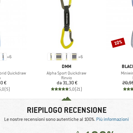
10%
Sconto
+
6
+
6
CHIO
MARCHIO
MARC
DMM
BLAC
Articolo
Articol
brid Quickdraw
Alpha Sport Quickdraw
Miniwi
o di prodotti
Gruppo di prodotti
o
Rinvio
ezzo
Prezzo
0 €
da
31,30 €
20,9
5,0
(
5
)
5,0
(
21
)
RIEPILOGO RECENSIONE
Le nostre recensioni sono autentiche al 100%.
Più informazioni