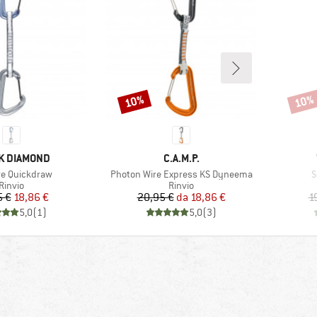
10%
10%
Sconto
Scont
HIO
MARCHIO
K DIAMOND
C.A.M.P.
o
Articolo
A
re Quickdraw
Photon Wire Express KS Dyneema
S
Gruppo di prodotti
Gruppo di prodotti
Rinvio
Rinvio
Prezzo
Prezzo ridotto
Prezzo
Prezzo ridotto
5 €
18,86 €
20,95 €
da
18,86 €
1
5,0
(
1
)
5,0
(
3
)