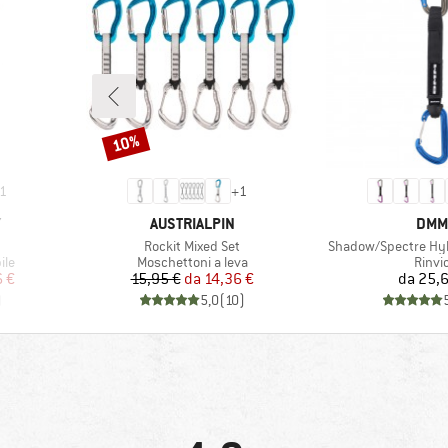
10%
Sconto
1
+
1
MARCHIO
MAR
Y
AUSTRIALPIN
DMM
Articolo
Articolo
Rockit Mixed Set
Shadow/Spectre Hy
Gruppo di prodotti
Grupp
ile
Moschettoni a leva
Rinvi
ridotto
Prezzo
Prezzo ridotto
Pr
6 €
15,95 €
da
14,36 €
da
25,6
)
5,0
(
10
)