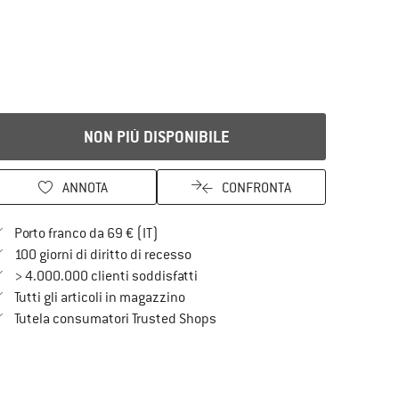
NON PIÙ DISPONIBILE
ANNOTA
CONFRONTA
Qui trovi ulteriori informazioni sulle spe
Porto franco da 69 € (IT)
Vai alla politica di recesso qui Si a
100 giorni di diritto di recesso
> 4.000.000 clienti soddisfatti
Tutti gli articoli in magazzino
Trovi tutte le informazioni qui!
Tutela consumatori Trusted Shops