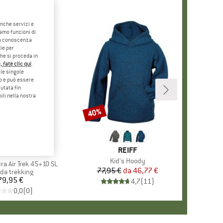
anche servizi e
iamo funzioni di
o a conoscenza
ie per
che si proceda in
 fate clic qui
.
le singole
eb e può essere
utata fin
ili nella nostra
40%
Sconto
MARCHIO
REIFF
ARCHIO
EUTER
Articolo
Kid's Hoody
a Air Trek 45+10 SL
77,95 €
da
Prezzo
Prezzo ridotto
46,77 €
o di prodotti
 da trekking
79,95 €
Prezzo
4,7
(
11
)
0,0
(
0
)