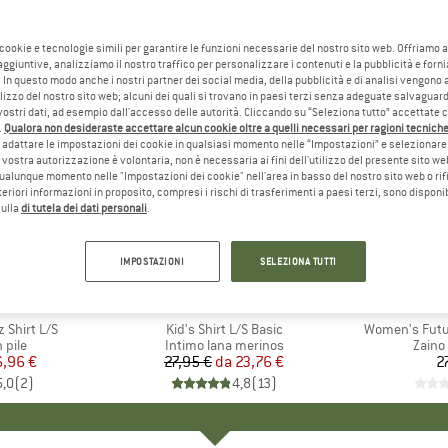
 cookie e tecnologie simili per garantire le funzioni necessarie del nostro sito web. Offriamo 
aggiuntive, analizziamo il nostro traffico per personalizzare i contenuti e la pubblicità e forn
 In questo modo anche i nostri partner dei social media, della pubblicità e di analisi vengon
ilizzo del nostro sito web; alcuni dei quali si trovano in paesi terzi senza adeguate salvaguard
vostri dati, ad esempio dall'accesso delle autorità. Cliccando su “Seleziona tutto” accettate 
.
Qualora non desideraste accettare alcun cookie oltre a quelli necessari per ragioni tecniche,
adattare le impostazioni dei cookie in qualsiasi momento nelle “Impostazioni” e selezionare 
 vostra autorizzazione è volontaria, non è necessaria ai fini dell'utilizzo del presente sito w
ualunque momento nelle "Impostazioni dei cookie" nell'area in basso del nostro sito web o rifi
lteriori informazioni in proposito, compresi i rischi di trasferimenti a paesi terzi, sono disponib
sulla
di tutela dei dati personali
.
15%
Sconto
IMPOSTAZIONI
SELEZIONA TUTTI
+
1
O
ERN
MARCHIO
JOHA
M
D
Shirt L/S
Articolo
Kid's Shirt L/S Basic
Articolo
Women's Futur
 prodotti
n pile
Gruppo di prodotti
Intimo lana merinos
Grupp
Zaino
ezzo
ezzo ridotto
,96 €
27,95 €
da
Prezzo
Prezzo ridotto
23,76 €
2
5,0
(
2
)
4,8
(
13
)