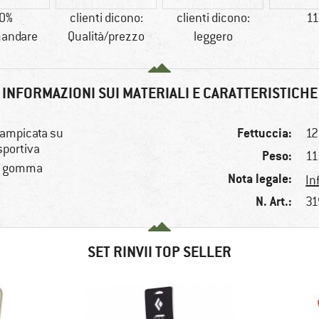
0%
clienti dicono:
clienti dicono:
11
andare
Qualità/prezzo
leggero
INFORMAZIONI SUI MATERIALI E CARATTERISTICHE
Fettuccia:
rampicata su
12
sportiva
Peso:
11
in gomma
Nota legale:
In
N. Art.:
31
SET RINVII TOP SELLER