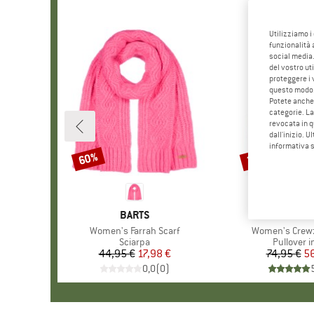
Utilizziamo i
funzionalità 
social media.
del vostro ut
proteggere i 
questo modo
Potete anche 
categorie. La
revocata in q
dall'inizio. U
informativa 
60%
24%
Sconto
Sconto
MARCHIO
BARTS
MARCHI
ZIMTST
Articolo
Women's Farrah Scarf
Articolo
Women's Crewz 
Gruppo di prodotti
Sciarpa
Gruppo di
Pullover i
44,95 €
Prezzo
Prezzo ridotto
17,98 €
74,95 €
Pr
Pr
56
0,0
(
0
)