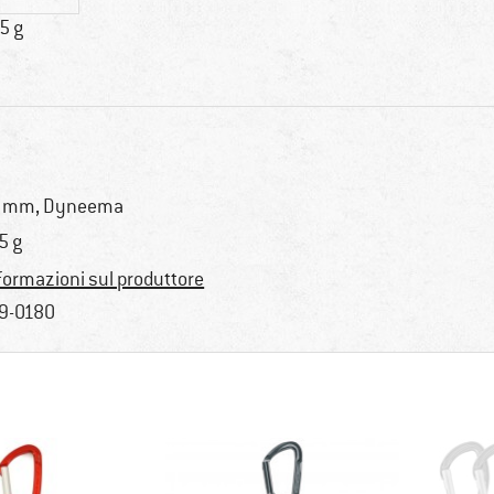
5 g
 mm, Dyneema
5 g
formazioni sul produttore
9-0180