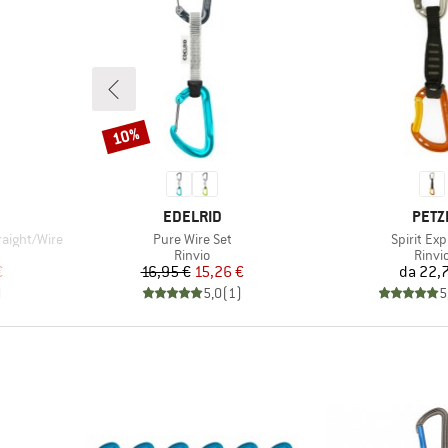
10%
Sconto
MARCHIO
MARC
EDELRID
PETZ
Articolo
Articolo
raight/Wire
Pure Wire Set
Spirit Ex
rodotti
Gruppo di prodotti
Grupp
Rinvio
Rinvi
ridotto
Prezzo
Prezzo ridotto
Pr
€
16,95 €
15,26 €
da
22,7
)
5,0
(
1
)
5