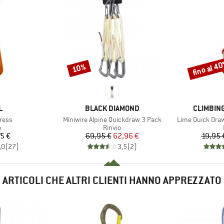
fino al 4
10%
Sconto
Sconto
HIO
MARCHIO
MARCHIO
L
BLACK DIAMOND
CLIMBIN
Articolo
Articolo
press
Miniwire Alpine Quickdraw 3 Pack
Lime Quick Dra
o di prodotti
Gruppo di prodotti
o
Rinvio
ezzo
Prezzo
Prezzo ridotto
5 €
69,95 €
62,96 €
19,95 
,0
(
27
)
3,5
(
2
)
ARTICOLI CHE ALTRI CLIENTI HANNO APPREZZATO