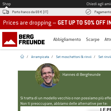
Allo
Shop
Chiedi agli am
Porto franco da 69 € (IT)
Pagamento
Up to 50% off now in our summer sale
Abbigliamento
Scarpe
Att
pagina iniziale
/
Arrampicata
/
Set moschettoni & rinvii
/
Set rinvii
Hannes di Bergfreunde
Si tratta di un modello vecchio o non possiamo più eff
Non ti preoccupare, abbiamo delle alternative per te:
LE P