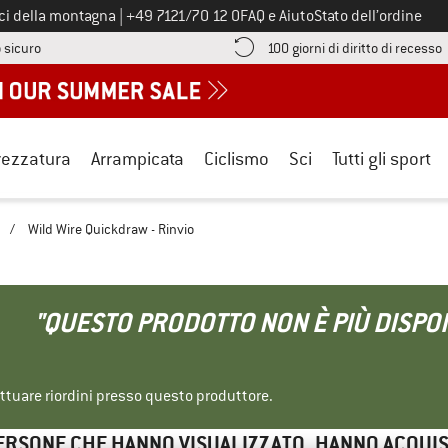
Chiamaci al numero
ici della montagna
|
+49 7121/70 12 0
FAQ e Aiuto
Stato dell’ordine
Qui trovi le informazioni di pagamento! Si apre in una casella informa
V
 sicuro
100 giorni di diritto di recesso
rezzatura
Arrampicata
Ciclismo
Sci
Tutti gli sport
/
Wild Wire Quickdraw - Rinvio
"QUESTO PRODOTTO NON È PIÙ DISPON
ettuare riordini presso questo produttore.
ERSONE CHE HANNO VISUALIZZATO, HANNO ACQUI