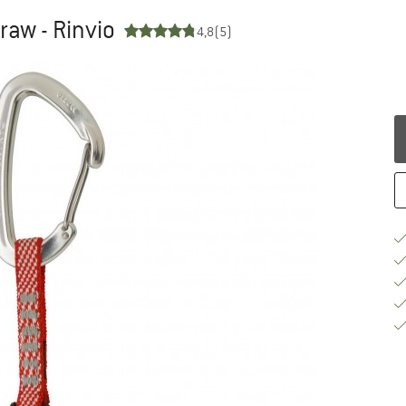
raw - Rinvio
4,8
(5)