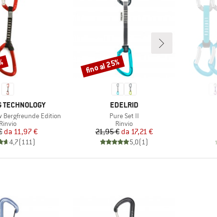
0%
fino al 25%
Sconto
MARCHIO
G TECHNOLOGY
EDELRID
Articolo
w Bergfreunde Edition
Pure Set II
Gruppo di prodotti
Gruppo di prodotti
Rinvio
Rinvio
Prezzo
Prezzo ridotto
Prezzo
Prezzo ridotto
€
da
11,97 €
21,95 €
da
17,21 €
4,7
(
111
)
5,0
(
1
)