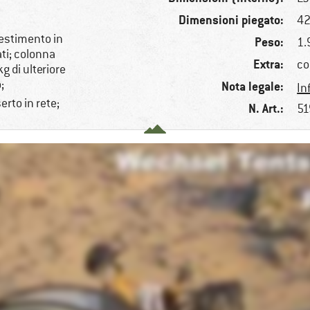
Dimensioni piegato:
42
vestimento in
Peso:
1.
ati; colonna
Extra:
co
 di ulteriore
;
Nota legale:
In
rto in rete;
N. Art.:
51