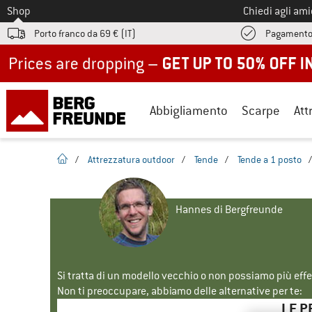
Allo
Shop
Chiedi agli am
Porto franco da 69 € (IT)
Pagamento
Up to 50% off now in our summer sale
Abbigliamento
Scarpe
Att
pagina iniziale
/
Attrezzatura outdoor
/
Tende
/
Tende a 1 posto
Hannes di Bergfreunde
Si tratta di un modello vecchio o non possiamo più eff
Non ti preoccupare, abbiamo delle alternative per te:
LE P