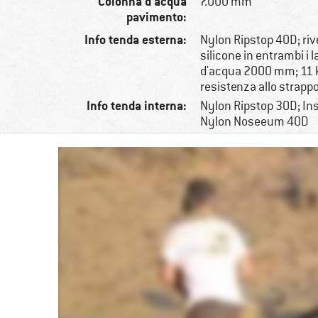
Colonna d’acqua
7.000 mm
pavimento:
Info tenda esterna:
Nylon Ripstop 40D; ri
silicone in entrambi i l
d'acqua 2000 mm; 11 kg
resistenza allo strappo
Info tenda interna:
Nylon Ripstop 30D; Inse
Nylon Noseeum 40D