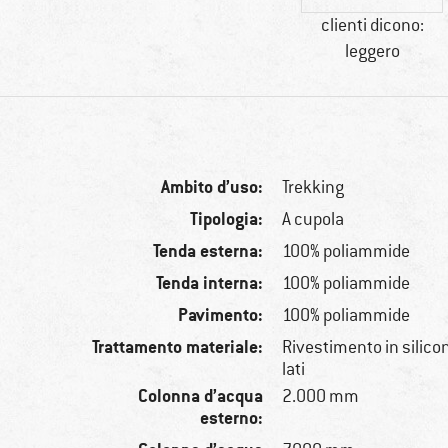
clienti dicono:
leggero
Ambito d’uso:
Trekking
Tipologia:
A cupola
Tenda esterna:
100% poliammide
Tenda interna:
100% poliammide
Pavimento:
100% poliammide
Trattamento materiale:
Rivestimento in silicon
lati
Colonna d’acqua
2.000 mm
esterno: