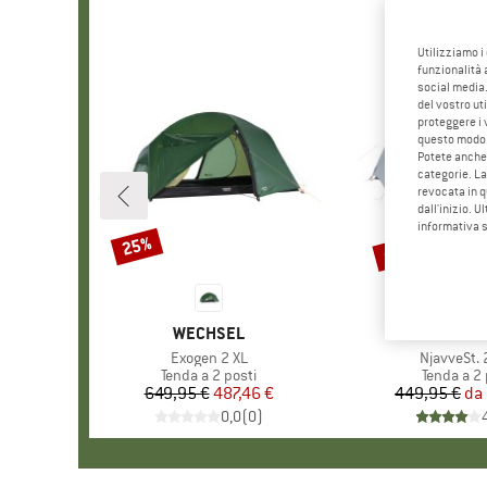
Utilizziamo i
funzionalità 
social media.
del vostro ut
proteggere i 
questo modo
Potete anche 
categorie. La
revocata in q
dall'inizio. U
informativa 
fino al 45%
25%
Sconto
Sconto
MARCHIO
WECHSEL
MARC
STOI
Articolo
Exogen 2 XL
Articolo
NjavveSt. 
Gruppo di prodotti
Tenda a 2 posti
Gruppo di
Tenda a 2 
649,95 €
Prezzo
Prezzo ridotto
487,46 €
449,95 €
da
Pr
Pr
0,0
(
0
)