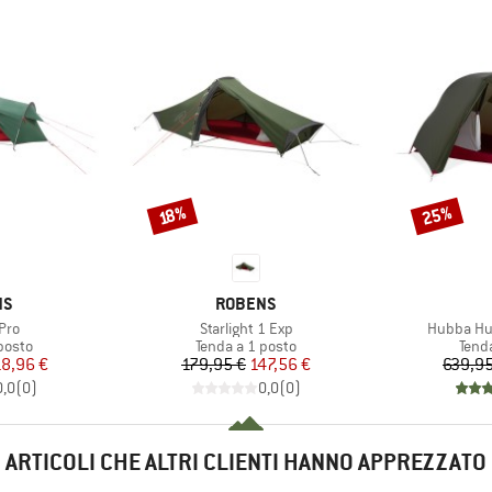
25%
Sconto
Sconto
18%
IO
MARCHIO
NS
ROBENS
Articolo
Articolo
Pro
Starlight 1 Exp
Hubba Hu
prodotti
Gruppo di prodotti
Grupp
posto
Tenda a 1 posto
Tend
ezzo
ezzo ridotto
Prezzo
Prezzo ridotto
18,96 €
179,95 €
147,56 €
639,95
0,0
(
0
)
0,0
(
0
)
ARTICOLI CHE ALTRI CLIENTI HANNO APPREZZATO