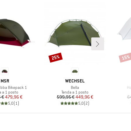
25%
15%
Sconto
Scont
MARCHIO
MARCHIO
MSR
WECHSEL
Articolo
Ar
bba Bikepack 1
Bella
Ho
o di prodotti
Gruppo di prodotti
a a 1 posto
Tenda a 1 posto
Prezzo
Prezzo ridotto
Prezzo
Prezzo ridotto
 €
479,96 €
599,95 €
449,96 €
6
5,0
(
1
)
5,0
(
2
)