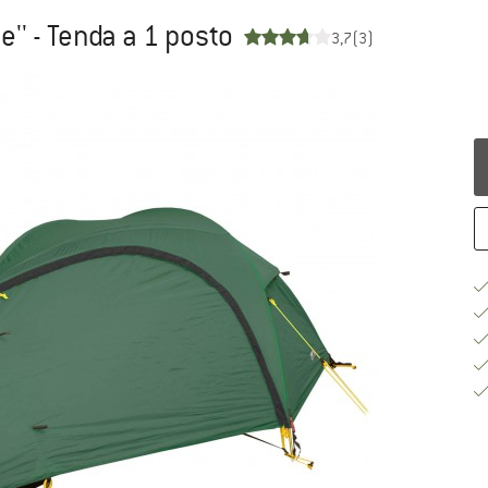
e'' - Tenda a 1 posto
3,7
(3)