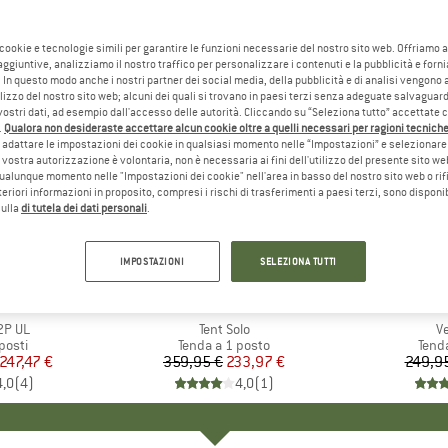
 cookie e tecnologie simili per garantire le funzioni necessarie del nostro sito web. Offriamo 
aggiuntive, analizziamo il nostro traffico per personalizzare i contenuti e la pubblicità e forn
 In questo modo anche i nostri partner dei social media, della pubblicità e di analisi vengon
ilizzo del nostro sito web; alcuni dei quali si trovano in paesi terzi senza adeguate salvaguard
vostri dati, ad esempio dall'accesso delle autorità. Cliccando su “Seleziona tutto” accettate 
.
Qualora non desideraste accettare alcun cookie oltre a quelli necessari per ragioni tecniche,
adattare le impostazioni dei cookie in qualsiasi momento nelle “Impostazioni” e selezionare 
 vostra autorizzazione è volontaria, non è necessaria ai fini dell'utilizzo del presente sito w
ualunque momento nelle "Impostazioni dei cookie" nell'area in basso del nostro sito web o rifi
lteriori informazioni in proposito, compresi i rischi di trasferimenti a paesi terzi, sono disponib
sulla
di tutela dei dati personali
.
35%
15%
Sconto
Sconto
IMPOSTAZIONI
SELEZIONA TUTTI
HIO
C
MARCHIO
FERRINO
M
W
2P UL
Articolo
Tent Solo
Ar
V
 prodotti
posti
Gruppo di prodotti
Tenda a 1 posto
Grup
Tend
ezzo
ezzo ridotto
247,47 €
359,95 €
Prezzo
Prezzo ridotto
233,97 €
249,9
4,0
(
4
)
4,0
(
1
)