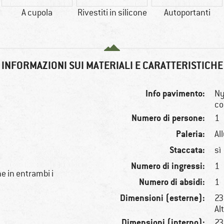
A cupola
Rivestiti in silicone
Autoportanti
INFORMAZIONI SUI MATERIALI E CARATTERISTICHE
Info pavimento:
Ny
co
Numero di persone:
1
Paleria:
Al
Staccata:
sì
Numero di ingressi:
1
e in entrambi i
Numero di absidi:
1
Dimensioni (esterne):
23
Alt
Dimensioni (interno):
23