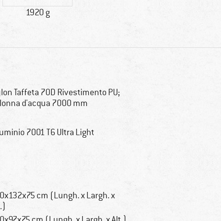
1920 g
lon Taffeta 70D Rivestimento PU;
lonna d'acqua 7000 mm
luminio 7001 T6 Ultra Light
0x132x75 cm (Lungh. x Largh. x
.)
0x97x75 cm (Lungh. x Largh. x Alt.)