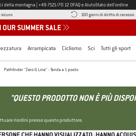
Chiamaci al numero
ici della montagna
|
+49 7121/70 12 0
FAQ e Aiuto
Stato dell’ordine
Qui trovi le informazioni di pagamento! Si apre in una casella informa
V
 sicuro
100 giorni di diritto di recesso
rezzatura
Arrampicata
Ciclismo
Sci
Tutti gli sport
/
Pathfinder ''Zero-G Line'' - Tenda a 1 posto
"QUESTO PRODOTTO NON È PIÙ DISPON
ettuare riordini presso questo produttore.
ERSONE CHE HANNO VISUALIZZATO, HANNO ACQUI