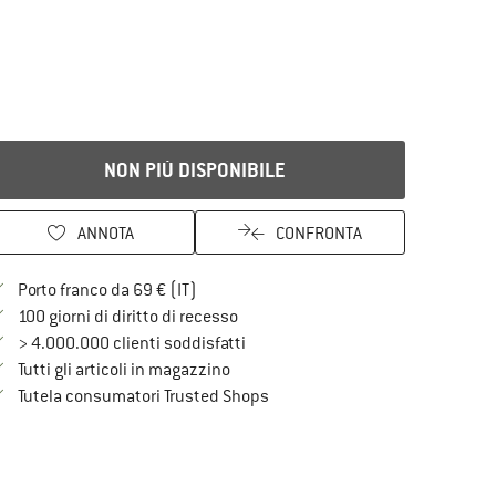
NON PIÙ DISPONIBILE
ANNOTA
CONFRONTA
Qui trovi ulteriori informazioni sulle spe
Porto franco da 69 € (IT)
Vai alla politica di recesso qui Si a
100 giorni di diritto di recesso
> 4.000.000 clienti soddisfatti
Tutti gli articoli in magazzino
Trovi tutte le informazioni qui!
Tutela consumatori Trusted Shops