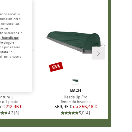
anche servizi e
iamo funzioni di
o a conoscenza
ie per
che si proceda in
 fate clic qui
.
le singole
eb e può essere
utata fin
ili nella nostra
55%
Sconto
ARCHIO
ECHSEL
MARCHIO
BACH
ticolo
enture 1
Articolo
Heads Up Pro
po di prodotti
a a 1 posto
Gruppo di prodotti
Tende da bivacco
5 €
Prezzo
Prezzo ridotto
212,46 €
569,95 €
da
Prezzo
Prezzo ridotto
256,48 €
4,7
(
6
)
5,0
(
4
)