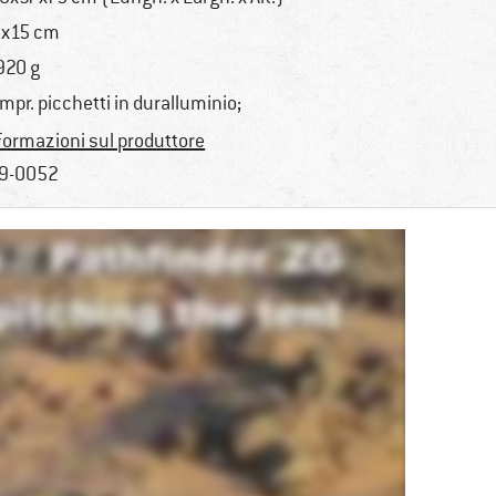
x15 cm
920 g
mpr. picchetti in duralluminio;
formazioni sul produttore
9-0052