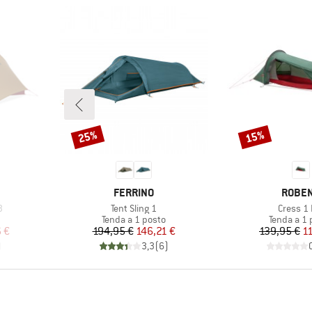
25%
15%
Sconto
Sconto
MARCHIO
MARCH
FERRINO
ROBE
Articolo
Articolo
3
Tent Sling 1
Cress 1 
tti
Gruppo di prodotti
Gruppo di 
Tenda a 1 posto
Tenda a 1 
ridotto
Prezzo
Prezzo ridotto
Pr
Pr
 €
194,95 €
146,21 €
139,95 €
1
)
3,3
(
6
)