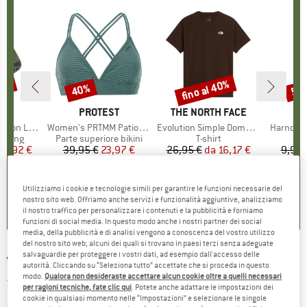
35%
fino al 40%
40%
57
Sconto
Sconto
Scon
HIO
C
MARCHIO
PROTEST
MARCHIO
THE NORTH FACE
ight Socks
Articolo
Women's PRTMM Patio Triangle
Articolo
Evolution Simple Dome Short Sleeve
Articolo
Harnosan
prodotti
ekking
Gruppo di prodotti
Parte superiore bikini
Gruppo di prodotti
T-shirt
ezzo
ezzo ridotto
14,92 €
39,95 €
Prezzo
Prezzo ridotto
23,97 €
26,95 €
da
Prezzo
Prezzo ridotto
16,17 €
9,95 
+
11
7
(
252
)
4,9
(
23
)
4,8
(
8
)
Utilizziamo i cookie e tecnologie simili per garantire le funzioni necessarie del
nostro sito web. Offriamo anche servizi e funzionalità aggiuntive, analizziamo
il nostro traffico per personalizzare i contenuti e la pubblicità e forniamo
funzioni di social media. In questo modo anche i nostri partner dei social
media, della pubblicità e di analisi vengono a conoscenza del vostro utilizzo
del nostro sito web; alcuni dei quali si trovano in paesi terzi senza adeguate
salvaguardie per proteggere i vostri dati, ad esempio dall'accesso delle
VOLCOM
-
Removable Neckband - Sciarpa a
autorità. Cliccando su “Seleziona tutto” accettate che si proceda in questo
modo.
Qualora non desideraste accettare alcun cookie oltre a quelli necessari
tubo
per ragioni tecniche, fate clic qui
. Potete anche adattare le impostazioni dei
cookie in qualsiasi momento nelle “Impostazioni” e selezionare le singole
(0)