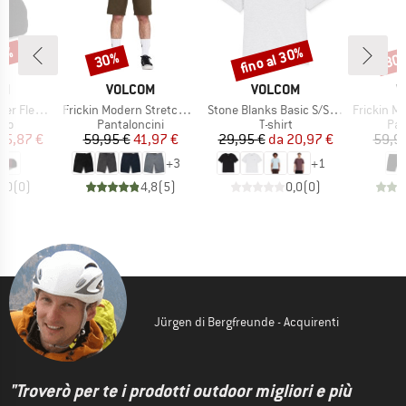
30%
fino al 30%
30%
30
Sconto
Sconto
Scon
IO
MARCHIO
MARCHIO
M
OM
VOLCOM
VOLCOM
V
Articolo
Articolo
Articolo
exfit Hat
Frickin Modern Stretch Short 21
Stone Blanks Basic S/S Tee
Frickin Mod
di prodotti
Gruppo di prodotti
Gruppo di prodotti
Gru
ino
Pantaloncini
T-shirt
Pan
ezzo
ezzo ridotto
Prezzo
Prezzo ridotto
Prezzo
Prezzo ridotto
25,87 €
59,95 €
41,97 €
29,95 €
da
20,97 €
59,9
+
3
+
1
0,0
(
0
)
4,8
(
5
)
0,0
(
0
)
Jürgen di Bergfreunde - Acquirenti
"Troverò per te i prodotti outdoor migliori e più