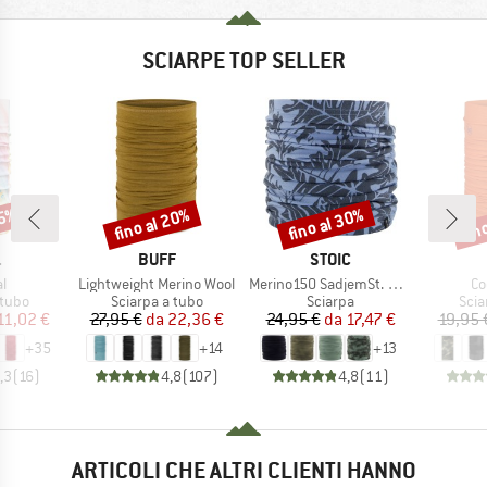
SCIARPE TOP SELLER
35%
fino al 20%
fino al 30%
fin
Sconto
Sconto
Scon
HIO
MARCHIO
MARCHIO
.
BUFF
STOIC
o
Articolo
Articolo
Ar
al
Lightweight Merino Wool
Merino150 SadjemSt. Neckwarmer
Co
 prodotti
Gruppo di prodotti
Gruppo di prodotti
Grup
 tubo
Sciarpa a tubo
Sciarpa
Scia
ezzo
ezzo ridotto
Prezzo
Prezzo ridotto
Prezzo
Prezzo ridotto
11,02 €
27,95 €
da
22,36 €
24,95 €
da
17,47 €
19,95 
+
35
+
14
+
13
,3
(
16
)
4,8
(
107
)
4,8
(
11
)
ARTICOLI CHE ALTRI CLIENTI HANNO