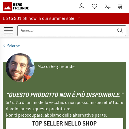
Al conto cliente
Al Ca
Alla lista promemo
Al confront
Up to 50% off now in our summer sale
Up to 50% off now in our summer sale »
Sciarpe
Max di Bergfreunde
"QUESTO PRODOTTO NON È PIÙ DISPONIBILE."
Si tratta di un modello vecchio o non possiamo più effettuare
riordini presso questo produttore.
Non ti preoccupare, abbiamo delle alternative per te:
TOP SELLER NELLO SHOP