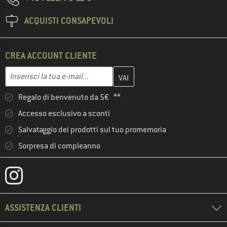
ACQUISTI CONSAPEVOLI
CREA ACCOUNT CLIENTE
Inserisci qui il tuo indirizzo e-mail e crea il tuo account cliente 
Indirizzo e-mail
Regalo di benvenuto da 5€ **
Accesso esclusivo a sconti
Salvataggio dei prodotti sul tuo promemoria
Sorpresa di compleanno
ASSISTENZA CLIENTI