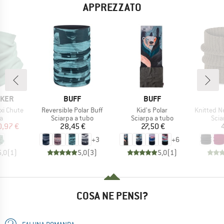
APPREZZATO
O
MARCHIO
MARCHIO
AKER
BUFF
BUFF
Articolo
Articolo
Articolo
xi Chute
Reversible Polar Buff
Kid's Polar
Knitted Neckwa
 di prodotti
Gruppo di prodotti
Gruppo di prodotti
Grup
a
Sciarpa a tubo
Sciarpa a tubo
Scia
ezzo
ezzo ridotto
Prezzo
Prezzo
0,97 €
28,45 €
27,50 €
+
3
+
6
5,0
(
1
)
5,0
(
3
)
5,0
(
1
)
COSA NE PENSI?