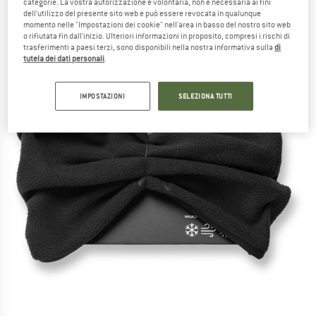
categorie. La vostra autorizzazione è volontaria, non è necessaria ai fini
dell'utilizzo del presente sito web e può essere revocata in qualunque
momento nelle "Impostazioni dei cookie" nell'area in basso del nostro sito web
o rifiutata fin dall'inizio. Ulteriori informazioni in proposito, compresi i rischi di
trasferimenti a paesi terzi, sono disponibili nella nostra informativa sulla
di
tutela dei dati personali
.
IMPOSTAZIONI
SELEZIONA TUTTI