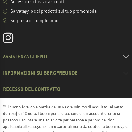
Accesso esclusivo a sconti
Salvataggio dei prodotti sul tuo promemoria
Sorpresa di compleanno
ASSISTENZA CLIENTI
INFORMAZIONI SU BERGFREUNDE
RECESSO DEL CONTRATTO
**Il buono è valido a partire da un valore minimo di acquisto (al netto
dei resi) di 40 euro. I buoni per la creazione di un account cliente si
possono riscuotere una sola volta per persona e per ordine. Non
applicabile alle categorie libri e carte, alimenti da outdoor e buoni regalo.