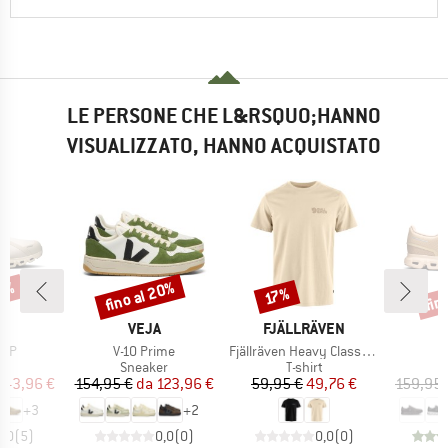
LE PERSONE CHE L&RSQUO;HANNO
VISUALIZZATO, HANNO ACQUISTATO
20%
fino al 20%
fin
Sconto
Sconto
Scon
17%
CHIO
MARCHIO
MARCHIO
VEJA
FJÄLLRÄVEN
Articolo
Articolo
A
 WP
V-10 Prime
Fjällräven Heavy Classic T-Shirt
 di prodotti
Gruppo di prodotti
Gruppo di prodotti
G
er
Sneaker
T-shirt
S
ezzo
ezzo ridotto
Prezzo
Prezzo ridotto
Prezzo
Prezzo ridotto
143,96 €
154,95 €
da
123,96 €
59,95 €
49,76 €
159,95 
+
3
+
2
5,0
(
5
)
0,0
(
0
)
0,0
(
0
)