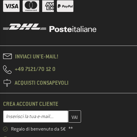
INVIACI UN'E-MAIL!
+49 7121/70 12 0
ACQUISTI CONSAPEVOLI
CREA ACCOUNT CLIENTE
Inserisci qui il tuo indirizzo e-mail e crea il tuo account cliente 
Indirizzo e-mail
Regalo di benvenuto da 5€ **