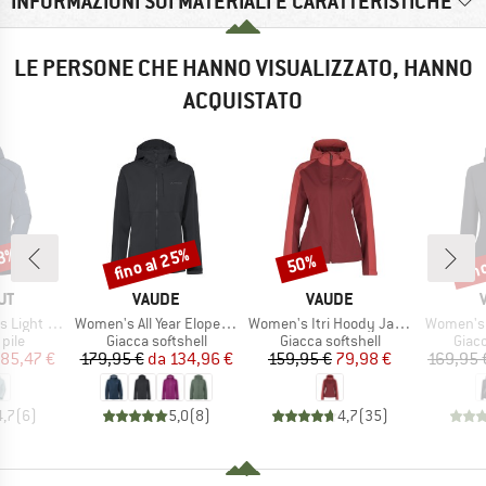
INFORMAZIONI SUI MATERIALI E CARATTERISTICHE
LE PERSONE CHE HANNO VISUALIZZATO, HANNO
ACQUISTATO
43%
fino al 25%
fin
50%
Sconto
Sconto
Scon
IO
MARCHIO
MARCHIO
UT
VAUDE
VAUDE
Articolo
Articolo
Articolo
 Hooded Jacket
Women's All Year Elope Softshell Jacket II
Women's Itri Hoody Jacket
Women's 
 prodotti
Gruppo di prodotti
Gruppo di prodotti
Grupp
 pile
Giacca softshell
Giacca softshell
Giacc
ezzo
ezzo ridotto
Prezzo
Prezzo ridotto
Prezzo
Prezzo ridotto
85,47 €
179,95 €
da
134,96 €
159,95 €
79,98 €
169,95 
4,7
(
6
)
5,0
(
8
)
4,7
(
35
)