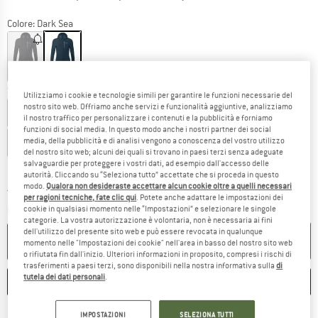
Colore:
Dark Sea
60%
60%
Scegli la taglia:
Utilizziamo i cookie e tecnologie simili per garantire le funzioni necessarie del
nostro sito web. Offriamo anche servizi e funzionalità aggiuntive, analizziamo
EU
34
EU
36
EU
38
EU
40
EU
42
il nostro traffico per personalizzare i contenuti e la pubblicità e forniamo
funzioni di social media. In questo modo anche i nostri partner dei social
media, della pubblicità e di analisi vengono a conoscenza del vostro utilizzo
EU
44
EU
46
del nostro sito web; alcuni dei quali si trovano in paesi terzi senza adeguate
salvaguardie per proteggere i vostri dati, ad esempio dall'accesso delle
Guida alle taglie
autorità. Cliccando su “Seleziona tutto” accettate che si proceda in questo
modo.
Qualora non desideraste accettare alcun cookie oltre a quelli necessari
Il link si apre in una casella infor
Tempi di consegna: 3-5 giorni lavorativi
per ragioni tecniche, fate clic qui
. Potete anche adattare le impostazioni dei
Quantità:
cookie in qualsiasi momento nelle “Impostazioni” e selezionare le singole
categorie. La vostra autorizzazione è volontaria, non è necessaria ai fini
dell'utilizzo del presente sito web e può essere revocata in qualunque
NEL CARRELLO
momento nelle "Impostazioni dei cookie" nell'area in basso del nostro sito web
o rifiutata fin dall'inizio. Ulteriori informazioni in proposito, compresi i rischi di
trasferimenti a paesi terzi, sono disponibili nella nostra informativa sulla
di
tutela dei dati personali
.
ANNOTA
CONFRONTA
IMPOSTAZIONI
SELEZIONA TUTTI