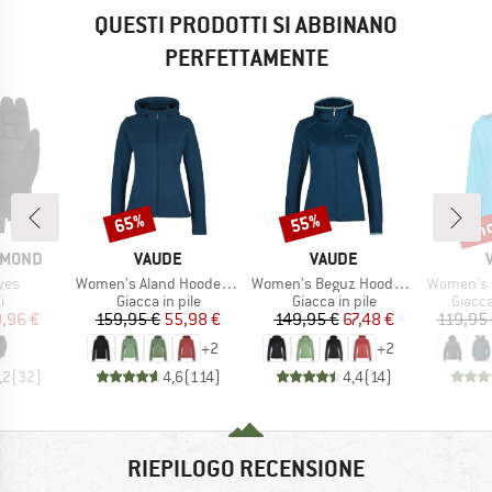
QUESTI PRODOTTI SI ABBINANO
PERFETTAMENTE
fin
65%
55%
Sconto
Sconto
Scon
MARCHIO
MARCHIO
AMOND
VAUDE
VAUDE
Articolo
Articolo
Articolo
ves
Women's Aland Hooded Jacket
Women's Beguz Hoody Jacket
Women's Esca
 di prodotti
Gruppo di prodotti
Gruppo di prodotti
Gruppo
i
Giacca in pile
Giacca in pile
Giacca
ezzo
ezzo ridotto
Prezzo
Prezzo ridotto
Prezzo
Prezzo ridotto
,96 €
159,95 €
55,98 €
149,95 €
67,48 €
119,95
+
2
+
2
,2
(
32
)
4,6
(
114
)
4,4
(
14
)
RIEPILOGO RECENSIONE