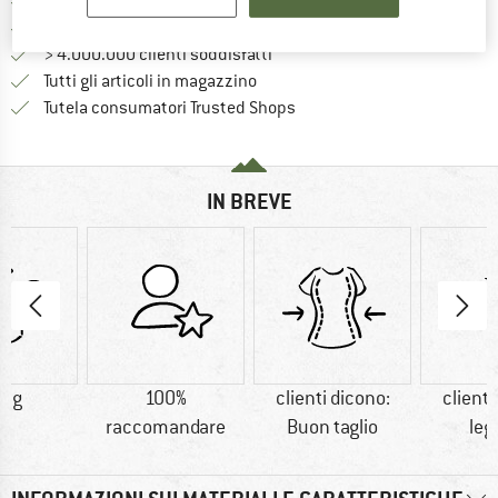
Qui trovi ulteriori informazioni sulle
Porto franco da 69 € (IT)
Vai alla politica di recesso qui 
100 giorni di diritto di recesso
> 4.000.000 clienti soddisfatti
Tutti gli articoli in magazzino
Trovi tutte le informazioni q
Tutela consumatori Trusted Shops
IN BREVE
8 g
100%
clienti dicono:
clienti
raccomandare
Buon taglio
leg