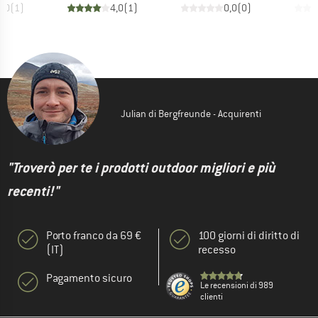
5,0
(
1
)
4,0
(
1
)
0,0
(
0
)
Julian di Bergfreunde - Acquirenti
"Troverò per te i prodotti outdoor migliori e più
recenti!"
Porto franco da 69 €
100 giorni di diritto di
(IT)
recesso
Pagamento sicuro
Le recensioni di 989
clienti