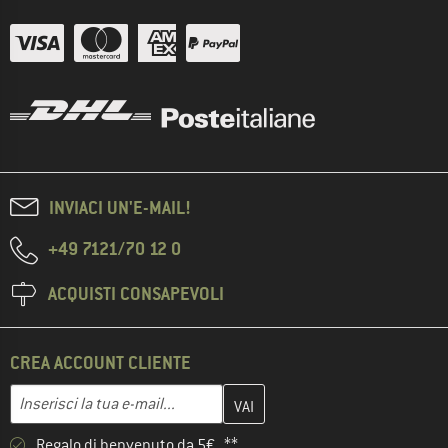
INVIACI UN'E-MAIL!
+49 7121/70 12 0
ACQUISTI CONSAPEVOLI
CREA ACCOUNT CLIENTE
Inserisci qui il tuo indirizzo e-mail e crea il tuo account cliente 
Indirizzo e-mail
Regalo di benvenuto da 5€ **