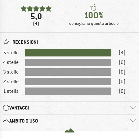
100%
5,0
(4)
consigliano questo articolo
RECENSIONI
5 stelle
(4)
4 stelle
(0)
3 stelle
(0)
2 stelle
(0)
1 stella
(0)
VANTAGGI
AMBITO D’USO