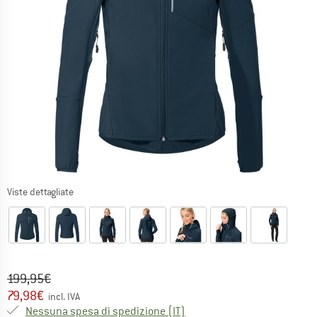
Viste dettagliate
Prezzo originale :
Prezzo:
199,95
€
79,98
€
incl. IVA
Italia. Informazioni sui cost
Nessuna spesa di spedizione
(IT)