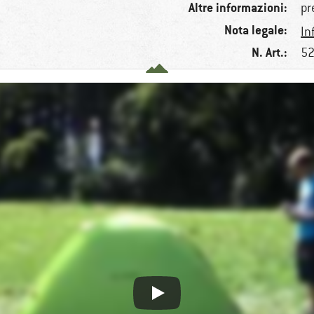
Altre informazioni:
pr
Nota legale:
In
N. Art.:
52