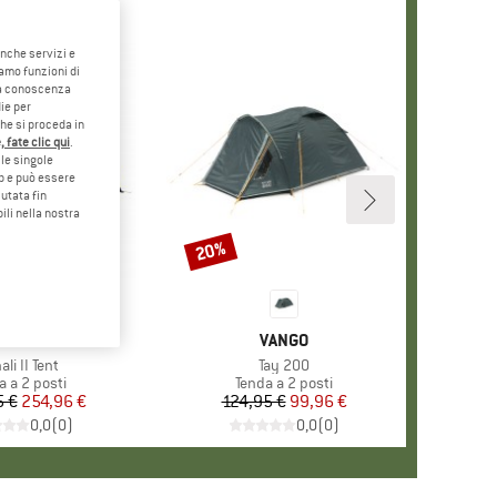
anche servizi e
iamo funzioni di
o a conoscenza
ie per
che si proceda in
 fate clic qui
.
le singole
eb e può essere
utata fin
ili nella nostra
20%
Sconto
ARCHIO
ALEWA
MARCHIO
VANGO
icolo
ali II Tent
Articolo
Tay 200
po di prodotti
a a 2 posti
Gruppo di prodotti
Tenda a 2 posti
5 €
Prezzo
Prezzo ridotto
254,96 €
124,95 €
Prezzo
Prezzo ridotto
99,96 €
0,0
(
0
)
0,0
(
0
)