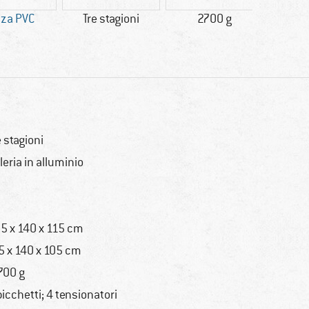
za PVC
Tre stagioni
2700 g
racc
e stagioni
leria in alluminio
5 x 140 x 115 cm
5 x 140 x 105 cm
700 g
picchetti; 4 tensionatori