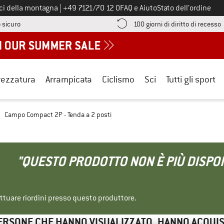
Chiamaci al numero
ici della montagna
|
+49 7121/70 12 0
FAQ e Aiuto
Stato dell’ordine
Qui trovi le informazioni di pagamento! Si apre in una casella informa
V
 sicuro
100 giorni di diritto di recesso
rezzatura
Arrampicata
Ciclismo
Sci
Tutti gli sport
Campo Compact 2P - Tenda a 2 posti
"QUESTO PRODOTTO NON È PIÙ DISPON
ettuare riordini presso questo produttore.
ERSONE CHE HANNO VISUALIZZATO, HANNO ACQUI