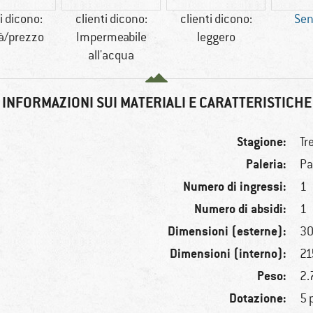
i dicono:
clienti dicono:
clienti dicono:
Sen
tà/prezzo
Impermeabile
leggero
all'acqua
INFORMAZIONI SUI MATERIALI E CARATTERISTICHE
Stagione:
Tr
Paleria:
Pa
Numero di ingressi:
1
Numero di absidi:
1
Dimensioni (esterne):
30
Dimensioni (interno):
21
Peso:
2.
Dotazione:
5 