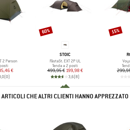
60%
15%
Sconto
Sconto
CHIO
MARCHIO
M
STOIC
R
Articolo
Arti
T 2 Person
FästaSt. EXT 2P UL
Voya
prodotti
Gruppo di prodotti
Grup
posti
Tenda a 2 posti
Tend
ezzo
ezzo ridotto
Prezzo
Prezzo ridotto
35,46 €
499,95 €
199,98 €
299,9
0,0
(
0
)
3,6
(
8
)
ARTICOLI CHE ALTRI CLIENTI HANNO APPREZZATO