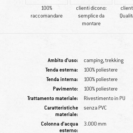
00 g
100%
clienti dicono:
client
raccomandare
semplice da
Quali
montare
Ambito d’uso:
camping, trekking
Tenda esterna:
100% poliestere
Tenda interna:
100% poliestere
Pavimento:
100% poliestere
Trattamento materiale:
Rivestimento in PU
Caratteristiche
senza PVC
materiale:
Colonna d’acqua
3.000 mm
esterno: