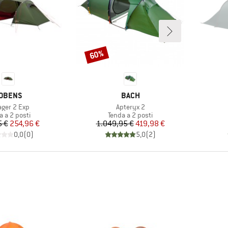
60%
Sconto
ARCHIO
MARCHIO
OBENS
BACH
colo
Articolo
ger 2 Exp
Apteryx 2
po di prodotti
Gruppo di prodotti
a a 2 posti
Tenda a 2 posti
Prezzo
Prezzo ridotto
Prezzo
Prezzo ridotto
5 €
254,96 €
1.049,95 €
419,98 €
0,0
(
0
)
5,0
(
2
)