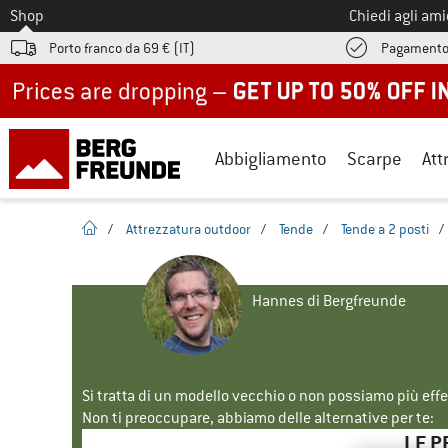
Allo
Shop
Chiedi agli am
Porto franco da 69 € (IT)
Pagamento
Up to 50% off now in our summer sale
Abbigliamento
Scarpe
Att
pagina iniziale
/
Attrezzatura outdoor
/
Tende
/
Tende a 2 posti
/
Hannes di Bergfreunde
Si tratta di un modello vecchio o non possiamo più eff
Non ti preoccupare, abbiamo delle alternative per te:
LE P