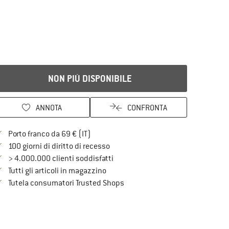
NON PIÙ DISPONIBILE
ANNOTA
CONFRONTA
Qui trovi ulteriori informazioni sulle spe
Porto franco da 69 € (IT)
Vai alla politica di recesso qui Si a
100 giorni di diritto di recesso
> 4.000.000 clienti soddisfatti
Tutti gli articoli in magazzino
Trovi tutte le informazioni qui!
Tutela consumatori Trusted Shops