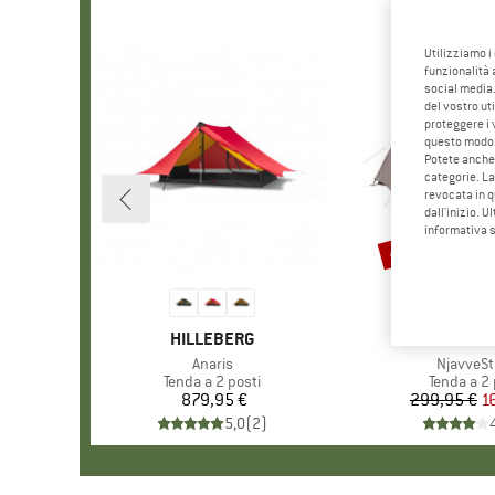
Utilizziamo i
funzionalità 
social media.
del vostro ut
proteggere i 
questo modo
Potete anche 
categorie. La
revocata in q
dall'inizio. U
informativa 
45%
Sconto
MARCHIO
HILLEBERG
MARC
STOI
Articolo
Anaris
Articolo
NjavveSt
Gruppo di prodotti
Tenda a 2 posti
Gruppo di
Tenda a 2 
879,95 €
Prezzo
299,95 €
Pr
Pr
1
5,0
(
2
)