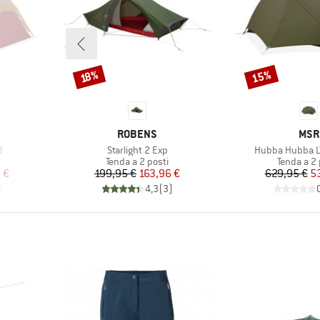
15%
Sconto
Sconto
18%
MARCHIO
MAR
ROBENS
MSR
Articolo
Articolo
3
Starlight 2 Exp
Hubba Hubba L
tti
Gruppo di prodotti
Gruppo di 
Tenda a 2 posti
Tenda a 2 
ridotto
Prezzo
Prezzo ridotto
Pr
Pr
 €
199,95 €
163,96 €
629,95 €
5
)
4,3
(
3
)