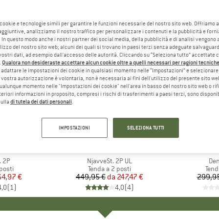
 cookie e tecnologie simili per garantire le funzioni necessarie del nostro sito web. Offriamo 
aggiuntive, analizziamo il nostro traffico per personalizzare i contenuti e la pubblicità e forn
 In questo modo anche i nostri partner dei social media, della pubblicità e di analisi vengon
ilizzo del nostro sito web; alcuni dei quali si trovano in paesi terzi senza adeguate salvaguard
vostri dati, ad esempio dall'accesso delle autorità. Cliccando su “Seleziona tutto” accettate 
.
Qualora non desideraste accettare alcun cookie oltre a quelli necessari per ragioni tecniche,
adattare le impostazioni dei cookie in qualsiasi momento nelle “Impostazioni” e selezionare 
 vostra autorizzazione è volontaria, non è necessaria ai fini dell'utilizzo del presente sito w
ualunque momento nelle "Impostazioni dei cookie" nell'area in basso del nostro sito web o rifi
lteriori informazioni in proposito, compresi i rischi di trasferimenti a paesi terzi, sono disponib
sulla
di tutela dei dati personali
.
fino al 45%
15%
Sconto
Sconto
IMPOSTAZIONI
SELEZIONA TUTTI
HIO
C
MARCHIO
STOIC
M
S
. 2P
Articolo
NjavveSt. 2P UL
Art
Den
 prodotti
posti
Gruppo di prodotti
Tenda a 2 posti
Grup
Tend
ezzo
ezzo ridotto
64,97 €
449,95 €
da
Prezzo
Prezzo ridotto
247,47 €
299,9
4,0
(
1
)
4,0
(
4
)