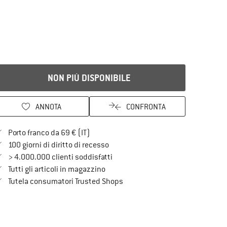
NON PIÙ DISPONIBILE
ANNOTA
CONFRONTA
Qui trovi ulteriori informazioni sulle spe
Porto franco da 69 € (IT)
Vai alla politica di recesso qui Si a
100 giorni di diritto di recesso
> 4.000.000 clienti soddisfatti
Tutti gli articoli in magazzino
Trovi tutte le informazioni qui!
Tutela consumatori Trusted Shops