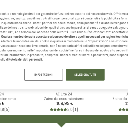
 cookie e tecnologie simili per garantire le funzioni necessarie del nostro sito web. Offriamo 
aggiuntive, analizziamo il nostro traffico per personalizzare i contenuti e la pubblicità e forn
 In questo modo anche i nostri partner dei social media, della pubblicità e di analisi vengon
ilizzo del nostro sito web; alcuni dei quali si trovano in paesi terzi senza adeguate salvaguard
vostri dati, ad esempio dall'accesso delle autorità. Cliccando su “Seleziona tutto” accettate 
.
Qualora non desideraste accettare alcun cookie oltre a quelli necessari per ragioni tecniche,
adattare le impostazioni dei cookie in qualsiasi momento nelle “Impostazioni” e selezionare 
 vostra autorizzazione è volontaria, non è necessaria ai fini dell'utilizzo del presente sito w
ualunque momento nelle "Impostazioni dei cookie" nell'area in basso del nostro sito web o rifi
lteriori informazioni in proposito, compresi i rischi di trasferimenti a paesi terzi, sono disponib
sulla
di tutela dei dati personali
.
IMPOSTAZIONI
SELEZIONA TUTTI
HIO
E
MARCHIO
DEUTER
 24
Articolo
AC Lite 24
A
J
otti
rsionismo
Gruppo di prodotti
Zaino da escursionismo
Gruppo di
Zaino da
5 €
ezzo
109,95 €
Prezzo
1
4,8
(
5
)
5,0
(
1
)