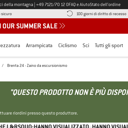
Chiamaci al numero
ici della montagna
|
+49 7121/70 12 0
FAQ e Aiuto
Stato dell’ordine
Qui trovi le informazioni di pagamento! Si apre in una casella informa
V
 sicuro
100 giorni di diritto di recesso
rezzatura
Arrampicata
Ciclismo
Sci
Tutti gli sport
/
Brenta 24 - Zaino da escursionismo
"QUESTO PRODOTTO NON È PIÙ DISPON
ettuare riordini presso questo produttore.
HE L&RSQUO;HANNO VISUALIZZATO, HANNO VISUA