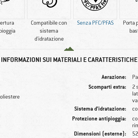
ertura
Compatibile con
Senza PFC/PFAS
Porta 
pioggia
sistema
bas
d'idratazione
INFORMAZIONI SUI MATERIALI E CARATTERISTICHE
Aerazione:
Pa
Scomparti extra:
2 
la
oliestere
va
Sistema d’idratazione:
co
Protezione antipioggia:
co
ri
Dimensioni (esterne):
52