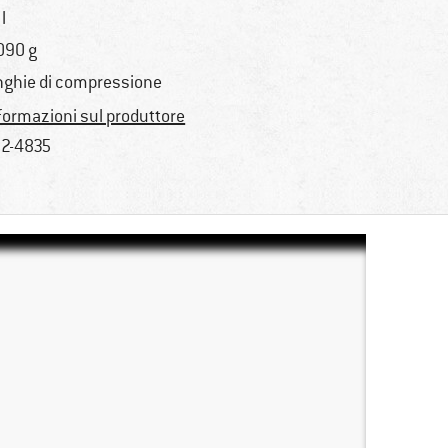
l
090 g
nghie di compressione
formazioni sul produttore
2-4835