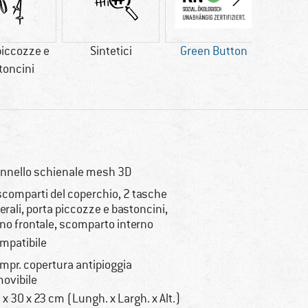
piccozze e
Sintetici
Green Button
1
toncini
nnello schienale mesh 3D
scomparti del coperchio, 2 tasche
terali, porta piccozze e bastoncini,
no frontale, scomparto interno
mpatibile
mpr. copertura antipioggia
movibile
 x 30 x 23 cm (Lungh. x Largh. x Alt.)