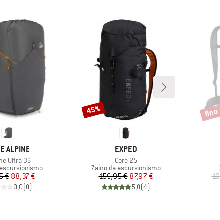
fino
45%
Sconto
Scont
CHIO
MARCHIO
E ALPINE
EXPED
olo
Articolo
ne Ultra 36
Core 25
 prodotti
Gruppo di prodotti
 escursionismo
Zaino da escursionismo
Prezzo
Prezzo ridotto
Prezzo
Prezzo ridotto
5 €
88,37 €
159,95 €
87,97 €
10
0,0
(
0
)
5,0
(
4
)