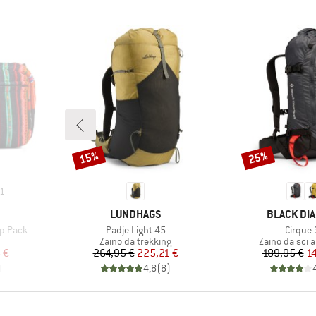
15%
25%
Sconto
Sconto
1
MARCHIO
MARCHIO
LUNDHAGS
BLACK DI
Articolo
Articolo
ip Pack
Padje Light 45
Cirque 
odotti
Gruppo di prodotti
Gruppo di pro
Zaino da trekking
Zaino da sci 
ridotto
Prezzo
Prezzo ridotto
Pr
Pr
 €
264,95 €
225,21 €
189,95 €
1
)
4,8
(
8
)