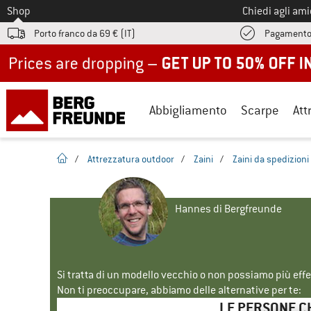
Allo
Shop
Chiedi agli am
Porto franco da 69 € (IT)
Pagamento
Up to 50% off now in our summer sale
Abbigliamento
Scarpe
Att
pagina iniziale
/
Attrezzatura outdoor
/
Zaini
/
Zaini da spedizioni
Hannes di Bergfreunde
Si tratta di un modello vecchio o non possiamo più eff
Non ti preoccupare, abbiamo delle alternative per te:
LE PERSONE C