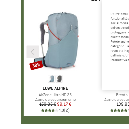
Utilizziamo i
funzionalità 
social media.
del vostro ut
proteggere i 
questo modo
Potete anche 
categorie. La
revocata in q
dall'inizio. U
informativa 
38%
Sconto
MARCHIO
LOWE ALPINE
MARC
VAUD
Articolo
AirZone Ultra ND 26
Articolo
Brenta
Gruppo di prodotti
Zaino da escursionismo
Gruppo di prod
Zaino da escu
159,95 €
Prezzo
Prezzo ridotto
99,17 €
139,9
Pr
4,0
(
2
)