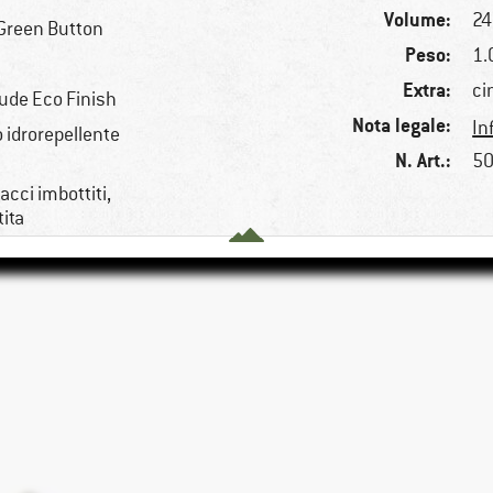
Volume:
24 
Green Button
Peso:
1.
i
Extra:
ci
aude Eco Finish
Nota legale:
In
 idrorepellente
N. Art.:
50
acci imbottiti,
ita