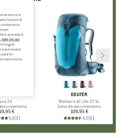
anche servizi e
iamo funzioni di
o a conoscenza
ie per
che si proceda in
 fate clic qui
.
le singole
eb e può essere
utata fin
ili nella nostra
MARCHIO
VAUDE
MARCHIO
DEUTER
rticolo
ura 24
Articolo
Women's AC Lite 22 SL
 prodotti
 escursionismo
Gruppo di prodotti
Zaino da escursionismo
19,95 €
Prezzo
109,95 €
Prezzo
5,0
(
2
)
4,5
(
6
)