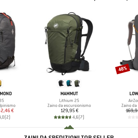
48%
Sconto
MARCHIO
MAR
AMOND
MAMMUT
LOW
Articolo
Artic
35
Lithium 25
AirZo
dotti
Gruppo di prodotti
Gruppo di
alpinismo
Zaino da escursionismo
Zaino da
ezzo
ezzo ridotto
Prezzo
42,46 €
129,95 €
169,9
4,0
(
2
)
4,6
(
7
)
ZAINI DA SPEDIZIONI TOP SELLER