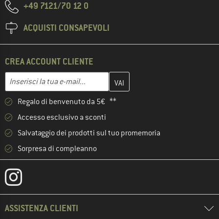
+49 7121/70 12 0
ACQUISTI CONSAPEVOLI
CREA ACCOUNT CLIENTE
Inserisci qui il tuo indirizzo e-mail e crea il tuo account cliente 
Indirizzo e-mail
Regalo di benvenuto da 5€ **
Accesso esclusivo a sconti
Salvataggio dei prodotti sul tuo promemoria
Sorpresa di compleanno
ASSISTENZA CLIENTI