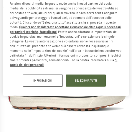
funzioni di social media. In questo modo anche i nostri partner dei social
5,0
(1)
media, della pubblicità e di analisi vengono a conoscenza del vostro utilizzo
del nostro sito web; alcuni dei quali si trovano in paesi terzi senza adeguate
salvaguardie per proteggere i vostri dati, ad esempio dall'accesso delle
autorità. Cliccando su “Seleziona tutto” accettate che si proceda in questo
modo.
Qualora non desideraste accettare alcun cookie oltre a quelli necessari
per ragioni tecniche, fate clic qui
. Potete anche adattare le impostazioni dei
cookie in qualsiasi momento nelle “Impostazioni” e selezionare le singole
categorie. La vostra autorizzazione è volontaria, non è necessaria ai fini
dell'utilizzo del presente sito web e può essere revocata in qualunque
momento nelle "Impostazioni dei cookie" nell'area in basso del nostro sito web
o rifiutata fin dall'inizio. Ulteriori informazioni in proposito, compresi i rischi di
trasferimenti a paesi terzi, sono disponibili nella nostra informativa sulla
di
tutela dei dati personali
.
IMPOSTAZIONI
SELEZIONA TUTTI