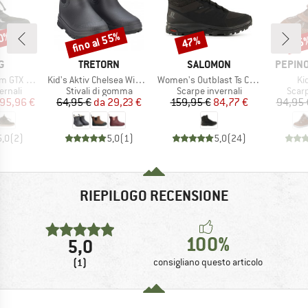
20%
fino al 55%
47%
55
Sconto
Sconto
Scon
HIO
MARCHIO
MARCHIO
MARCH
G
TRETORN
SALOMON
PEPINO
Articolo
Articolo
Art
TX 1V SL
Kid's Aktiv Chelsea Winter
Women's Outblast Ts CSWP
Ki
prodotti
Gruppo di prodotti
Gruppo di prodotti
Grupp
ernali
Stivali di gomma
Scarpe invernali
Scarp
ezzo
ezzo ridotto
Prezzo
Prezzo ridotto
Prezzo
Prezzo ridotto
95,96 €
64,95 €
da
29,23 €
159,95 €
84,77 €
94,95 
5,0
(
2
)
5,0
(
1
)
5,0
(
24
)
RIEPILOGO RECENSIONE
100%
5,0
(1)
consigliano questo articolo