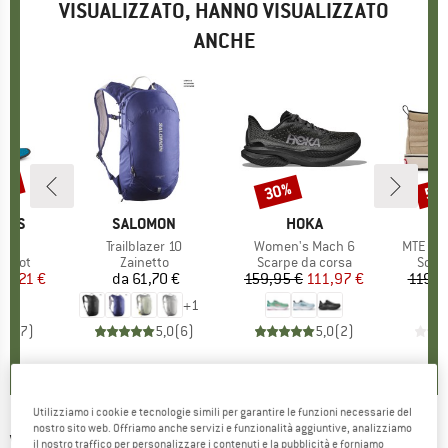
VISUALIZZATO, HANNO VISUALIZZATO
ANCHE
15%
30%
55
Sconto
Scon
O
HOES
MARCHIO
SALOMON
MARCHIO
HOKA
oud
Articolo
Trailblazer 10
Articolo
Women's Mach 6
Articolo
MTE Sk8
prodotti
efoot
Gruppo di prodotti
Zainetto
Gruppo di prodotti
Scarpe da corsa
Grupp
Scarp
ezzo
ezzo ridotto
55,21 €
da
61,70 €
Prezzo
159,95 €
Prezzo
Prezzo ridotto
111,97 €
119,9
+
1
4,3
(
7
)
5,0
(
6
)
5,0
(
2
)
Utilizziamo i cookie e tecnologie simili per garantire le funzioni necessarie del
nostro sito web. Offriamo anche servizi e funzionalità aggiuntive, analizziamo
VANS
-
Sk8-Hi MTE-1 - Sneaker
il nostro traffico per personalizzare i contenuti e la pubblicità e forniamo