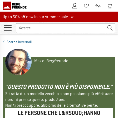
Al conto cliente
Al Ca
Alla lista promemo
Al confront
Up to 50% off now in our summer sale
Up to 50% off now in our summer sale »
Scarpe invernali
Max di Bergfreunde
"QUESTO PRODOTTO NON È PIÙ DISPONIBILE."
Si tratta di un modello vecchio o non possiamo più effettuare
riordini presso questo produttore.
Non ti preoccupare, abbiamo delle alternative per te:
LE PERSONE CHE L&RSQUO;HANNO