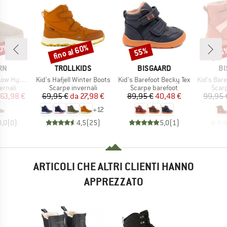
60%
fino al 60%
55%
55
Sconto
Sconto
Scon
IO
MARCHIO
MARCHIO
MA
RN
TROLLKIDS
BISGAARD
BI
Articolo
Articolo
Articolo
 Hybrid
Kid's Hafjell Winter Boots
Kid's Barefoot Becky Tex
Kid's Barefo
prodotti
Gruppo di prodotti
Gruppo di prodotti
Grupp
ernali
Scarpe invernali
Scarpe barefoot
Scar
ezzo
ezzo ridotto
Prezzo
Prezzo ridotto
Prezzo
Prezzo ridotto
63,98 €
69,95 €
da
27,98 €
89,95 €
40,48 €
99,95 
+
12
0,0
(
0
)
4,5
(
25
)
5,0
(
1
)
ARTICOLI CHE ALTRI CLIENTI HANNO
APPREZZATO