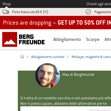
Allo
Shop
Chiedi agli am
Porto franco da 69 € (IT)
Pagamento
Up to 50% off now in our summer sale
Abbigliamento
Scarpe
Att
pagina iniziale
/
Abbigliamento outdoor
/
Midlayer, magliette & cami
Max di Bergfreunde
Si tratta di un modello vecchio o non possiamo più eff
Non ti preoccupare, abbiamo delle alternative per te: