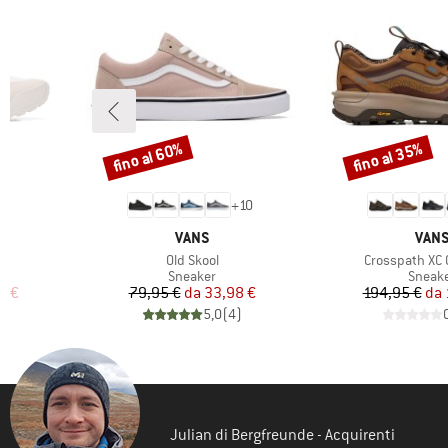
fino al 60%
fino al 35%
Sconto
Sconto
+
10
MARCHIO
MARC
VANS
VAN
Articolo
Articolo
Old Skool
Crosspath XC
odotti
Gruppo di prodotti
Gruppo
Sneaker
Sneak
ridotto
Prezzo
Prezzo ridotto
Pr
Pr
7 €
79,95 €
da
33,98 €
194,95 €
da
)
5,0
(
4
)
Julian di Bergfreunde - Acquirenti