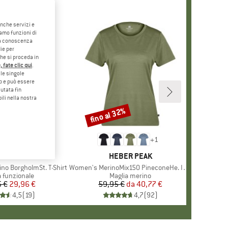
anche servizi e
iamo funzioni di
o a conoscenza
ie per
che si proceda in
 fate clic qui
.
le singole
eb e può essere
utata fin
ili nella nostra
fino al 32%
Sconto
+
1
MARCHIO
STOIC
MARCHIO
HEBER PEAK
no BorgholmSt. T-Shirt
Articolo
Women's MerinoMix150 PineconeHe. II T-Shirt
o di prodotti
a funzionale
Gruppo di prodotti
Maglia merino
 €
Prezzo
Prezzo ridotto
29,96 €
59,95 €
da
Prezzo
Prezzo ridotto
40,77 €
4,5
(
19
)
4,7
(
92
)