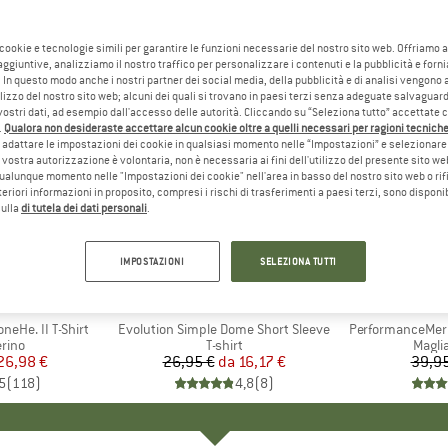
 cookie e tecnologie simili per garantire le funzioni necessarie del nostro sito web. Offriamo 
aggiuntive, analizziamo il nostro traffico per personalizzare i contenuti e la pubblicità e forn
 In questo modo anche i nostri partner dei social media, della pubblicità e di analisi vengon
ilizzo del nostro sito web; alcuni dei quali si trovano in paesi terzi senza adeguate salvaguard
vostri dati, ad esempio dall'accesso delle autorità. Cliccando su “Seleziona tutto” accettate 
.
Qualora non desideraste accettare alcun cookie oltre a quelli necessari per ragioni tecniche,
adattare le impostazioni dei cookie in qualsiasi momento nelle “Impostazioni” e selezionare 
 vostra autorizzazione è volontaria, non è necessaria ai fini dell'utilizzo del presente sito w
ualunque momento nelle "Impostazioni dei cookie" nell'area in basso del nostro sito web o rifi
lteriori informazioni in proposito, compresi i rischi di trasferimenti a paesi terzi, sono disponib
sulla
di tutela dei dati personali
.
fino al 40%
25%
Sconto
Sconto
IMPOSTAZIONI
SELEZIONA TUTTI
+
4
+
10
O
PEAK
MARCHIO
THE NORTH FACE
eHe. II T-Shirt
Articolo
Evolution Simple Dome Short Sleeve
Articolo
PerformanceMeri
 prodotti
rino
Gruppo di prodotti
T-shirt
Grupp
Magli
ezzo
ezzo ridotto
26,98 €
26,95 €
da
Prezzo
Prezzo ridotto
16,17 €
39,95
5
(
118
)
4,8
(
8
)