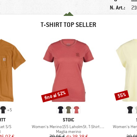
N. Art.:
21
T-SHIRT TOP SELLER
fino al 52%
55%
Sconto
Sconto
+
5
IO
MARCHIO
RTT
STOIC
Articolo
Articolo
et S/S
Women's Merino155 LaholmSt. T-Shirt Daisy Flower
Women's Hemp
o di prodotti
Gruppo di prodotti
t
Maglia merino
ezzo
ezzo ridotto
Prezzo
Prezzo ridotto
16,07 €
79,95 €
da
38,38 €
39,9