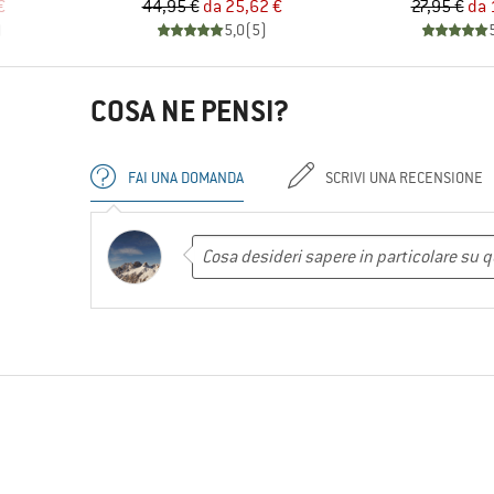
ridotto
Prezzo
Prezzo ridotto
Pr
Pr
€
44,95 €
da
25,62 €
27,95 €
da
)
5,0
(
5
)
COSA NE PENSI?
FAI UNA DOMANDA
SCRIVI UNA RECENSIONE