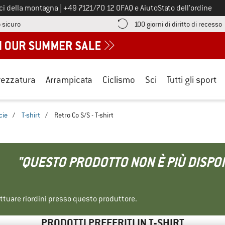
Chiamaci al numero
ici della montagna
|
+49 7121/70 12 0
FAQ e Aiuto
Stato dell’ordine
Qui trovi le informazioni di pagamento! Si apre in una casella informa
V
 sicuro
100 giorni di diritto di recesso
rezzatura
Arrampicata
Ciclismo
Sci
Tutti gli sport
cie
/
T-shirt
/
Retro Co S/S - T-shirt
"QUESTO PRODOTTO NON È PIÙ DISPON
ettuare riordini presso questo produttore.
PRODOTTI PREFERITI IN T-SHIRT