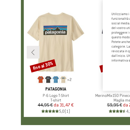
Utilizziamo i
funzionalità 
social media.
del vostro ut
proteggere i 
questo modo
Potete anche 
categorie. La
revocata in q
dall'inizio. U
informativa 
fino al 30%
fino al 55%
Sconto
Sconto
+
2
MARCHIO
PATAGONIA
MARCHI
HEBER 
Articolo
P-6 Logo T-Shirt
Articolo
MerinoMix150 Pinecon
Gruppo di prodotti
T-shirt
Gruppo di
Maglia me
44,95 €
da
Prezzo
Prezzo ridotto
31,47 €
59,95 €
da
Pr
Pr
5,0
(
1
)
4,