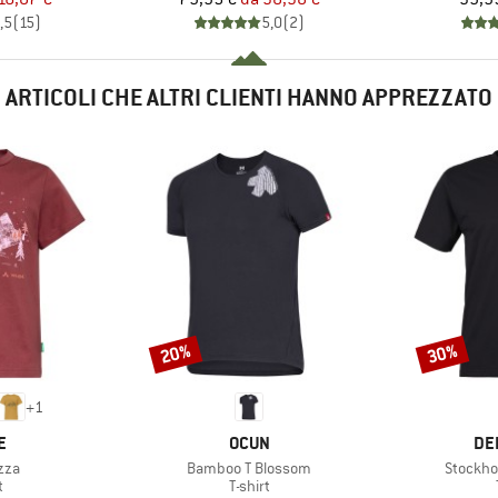
,5
(
15
)
5,0
(
2
)
ARTICOLI CHE ALTRI CLIENTI HANNO APPREZZATO
20%
30%
Sconto
Sconto
+
1
HIO
MARCHIO
MA
E
OCUN
DE
Articolo
Articolo
zza
Bamboo T Blossom
Stockho
o di prodotti
Gruppo di prodotti
t
T-shirt