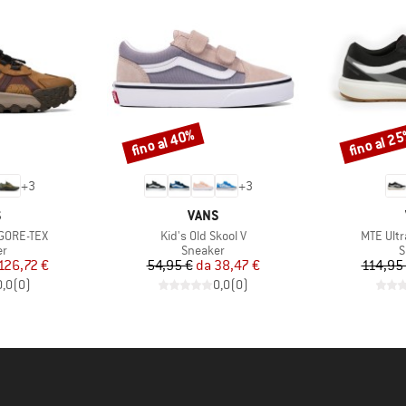
fino al 40%
fino al 2
Sconto
Sconto
+
3
+
3
HIO
MARCHIO
S
VANS
Articolo
Articolo
 GORE-TEX
Kid's Old Skool V
MTE Ult
 di prodotti
Gruppo di prodotti
G
er
Sneaker
S
ezzo
ezzo ridotto
Prezzo
Prezzo ridotto
126,72 €
54,95 €
da
38,47 €
114,95
0,0
(
0
)
0,0
(
0
)