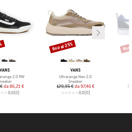
5%
fino al 25%
fino
Sconto
Scont
MARCHIO
MARCHIO
VANS
VANS
Articolo
rarange 2.0 RW
Ultrarange Neo 2.0
ruppo di prodotti
Gruppo di prodotti
neaker
Sneaker
Prezzo
Prezzo ridotto
Prezzo
Prezzo ridotto
 €
da
86,21 €
129,95 €
da
97,46 €
94
0,0
(
0
)
0,0
(
0
)