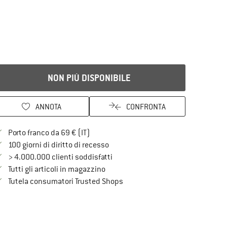
NON PIÙ DISPONIBILE
ANNOTA
CONFRONTA
Qui trovi ulteriori informazioni sulle spe
Porto franco da 69 € (IT)
Vai alla politica di recesso qui Si a
100 giorni di diritto di recesso
> 4.000.000 clienti soddisfatti
Tutti gli articoli in magazzino
Trovi tutte le informazioni qui!
Tutela consumatori Trusted Shops