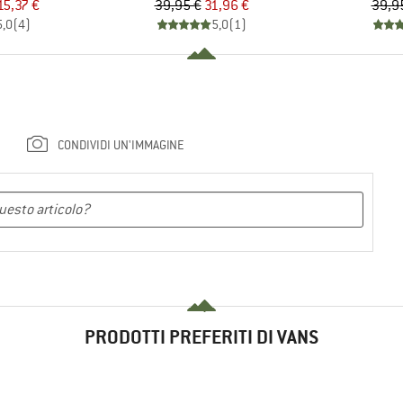
ezzo
ezzo ridotto
Prezzo
Prezzo ridotto
15,37 €
39,95 €
31,96 €
39,9
5,0
(
4
)
5,0
(
1
)
CONDIVIDI UN'IMMAGINE
PRODOTTI PREFERITI DI VANS