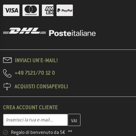
INVIACI UN'E-MAIL!
+49 7121/70 12 0
ACQUISTI CONSAPEVOLI
CREA ACCOUNT CLIENTE
Inserisci qui il tuo indirizzo e-mail e crea il tuo account cliente 
Indirizzo e-mail
Regalo di benvenuto da 5€ **