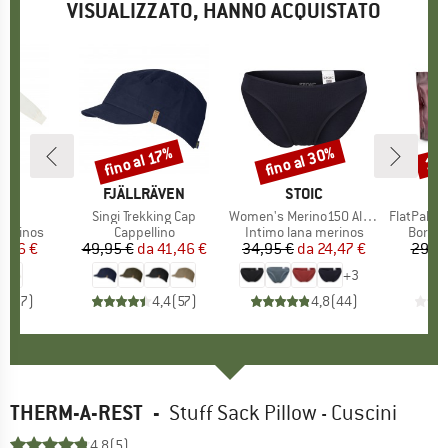
VISUALIZZATO, HANNO ACQUISTATO
fino al 30%
fino al 17%
15
Sconto
Sconto
Scon
CHIO
A
MARCHIO
FJÄLLRÄVEN
MARCHIO
STOIC
M
M
lo
e
Articolo
Singi Trekking Cap
Articolo
Women's Merino150 AlsenSt. Brief
Articolo
FlatPak Zipp
odotti
merinos
Gruppo di prodotti
Cappellino
Gruppo di prodotti
Intimo lana merinos
Gruppo
Borsett
ezzo
ezzo ridotto
0,96 €
49,95 €
da
Prezzo
Prezzo ridotto
41,46 €
34,95 €
da
Prezzo
Prezzo ridotto
24,47 €
29,95
+
3
4,7
(
7
)
4,4
(
57
)
4,8
(
44
)
THERM-A-REST
-
Stuff Sack Pillow - Cuscini
4,8
(5)