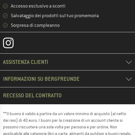
Accesso esclusivo a sconti
Salvataggio dei prodotti sul tuo promemoria
Sorpresa di compleanno
ASSISTENZA CLIENTI
INFORMAZIONI SU BERGFREUNDE
RECESSO DEL CONTRATTO
**Il buono è valido a partire da un valore minimo di acquisto (al netto
dei resi) di 40 euro. I buoni per la creazione di un account cliente si
possono riscuotere una sola volta per persona e per ordine. Non
applicabile alle categorie libri e carte, alimenti da outdoor e buoni regalo.