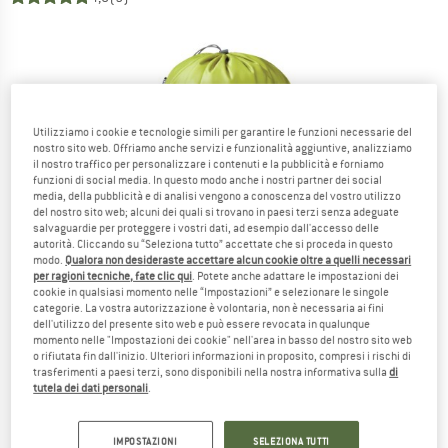
Utilizziamo i cookie e tecnologie simili per garantire le funzioni necessarie del
nostro sito web. Offriamo anche servizi e funzionalità aggiuntive, analizziamo
il nostro traffico per personalizzare i contenuti e la pubblicità e forniamo
funzioni di social media. In questo modo anche i nostri partner dei social
media, della pubblicità e di analisi vengono a conoscenza del vostro utilizzo
del nostro sito web; alcuni dei quali si trovano in paesi terzi senza adeguate
salvaguardie per proteggere i vostri dati, ad esempio dall'accesso delle
autorità. Cliccando su “Seleziona tutto” accettate che si proceda in questo
modo.
Qualora non desideraste accettare alcun cookie oltre a quelli necessari
per ragioni tecniche, fate clic qui
. Potete anche adattare le impostazioni dei
cookie in qualsiasi momento nelle “Impostazioni” e selezionare le singole
categorie. La vostra autorizzazione è volontaria, non è necessaria ai fini
dell'utilizzo del presente sito web e può essere revocata in qualunque
momento nelle "Impostazioni dei cookie" nell'area in basso del nostro sito web
o rifiutata fin dall'inizio. Ulteriori informazioni in proposito, compresi i rischi di
trasferimenti a paesi terzi, sono disponibili nella nostra informativa sulla
di
tutela dei dati personali
.
IMPOSTAZIONI
SELEZIONA TUTTI