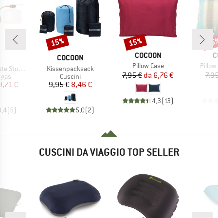
15%
15%
15
Sconto
Sconto
Scon
MARCHIO
M
COCOON
C
CHIO
MARCHIO
COCOON
Articolo
Artico
Pillow Case
Pillow
Articolo
e Adapter
Kissenpacksack
Prezzo
Prezzo ridotto
7,95 €
da
6,76 €
7,9
 prodotti
Gruppo di prodotti
a gas
Cuscini
ezzo
ezzo ridotto
Prezzo
Prezzo ridotto
9,71 €
9,95 €
8,46 €
4,3
(
13
)
3,4
(
5
)
5,0
(
2
)
CUSCINI DA VIAGGIO TOP SELLER