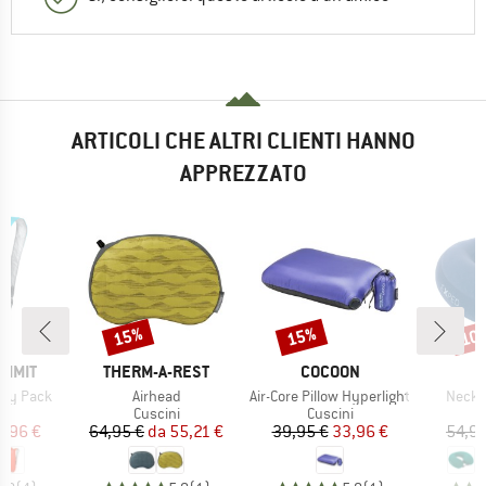
ARTICOLI CHE ALTRI CLIENTI HANNO
APPREZZATO
15%
15%
10
Sconto
Sconto
Scon
MARCHIO
MARCHIO
UMMIT
THERM-A-REST
COCOON
Articolo
Articolo
Artico
 Day Pack
Airhead
Air-Core Pillow Hyperlight
NeckP
 di prodotti
Gruppo di prodotti
Gruppo di prodotti
G
to
Cuscini
Cuscini
ezzo
ezzo ridotto
Prezzo
Prezzo ridotto
Prezzo
Prezzo ridotto
0,96 €
64,95 €
da
55,21 €
39,95 €
33,96 €
54,95