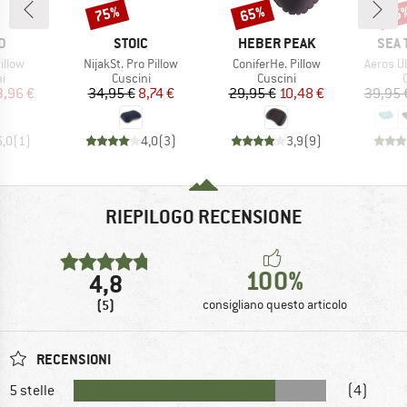
75%
65%
15
Sconto
Sconto
Scon
HIO
MARCHIO
MARCHIO
MARC
D
STOIC
HEBER PEAK
SEA 
Articolo
Articolo
Articolo
illow
NijakSt. Pro Pillow
ConiferHe. Pillow
Aeros Ul
 di prodotti
Gruppo di prodotti
Gruppo di prodotti
G
i
Cuscini
Cuscini
ezzo
ezzo ridotto
Prezzo
Prezzo ridotto
Prezzo
Prezzo ridotto
3,96 €
34,95 €
8,74 €
29,95 €
10,48 €
39,95 
5,0
(
1
)
4,0
(
3
)
3,9
(
9
)
RIEPILOGO RECENSIONE
100%
4,8
(5)
consigliano questo articolo
RECENSIONI
5 stelle
(4)