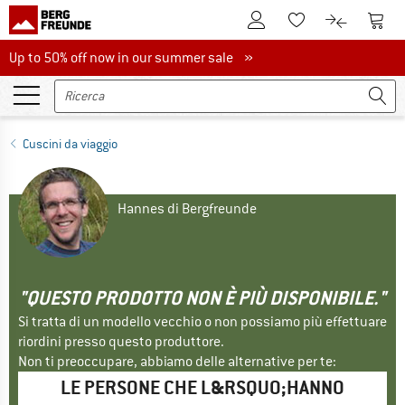
Al conto cliente
Al Ca
Alla lista promemo
Al confront
Up to 50% off now in our summer sale
Up to 50% off now in our summer sale »
Cuscini da viaggio
Hannes di Bergfreunde
"QUESTO PRODOTTO NON È PIÙ DISPONIBILE."
Si tratta di un modello vecchio o non possiamo più effettuare
riordini presso questo produttore.
Non ti preoccupare, abbiamo delle alternative per te:
LE PERSONE CHE L&RSQUO;HANNO