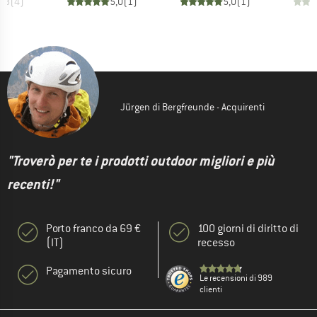
3,8
(
4
)
5,0
(
1
)
5,0
(
1
)
Jürgen di Bergfreunde - Acquirenti
"Troverò per te i prodotti outdoor migliori e più
recenti!"
Porto franco da 69 €
100 giorni di diritto di
(IT)
recesso
Pagamento sicuro
Le recensioni di 989
clienti