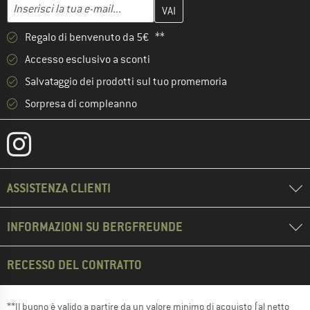
Inserisci qui il tuo indirizzo e-mail e crea il tuo account cliente 
Indirizzo e-mail
Regalo di benvenuto da 5€ **
Accesso esclusivo a sconti
Salvataggio dei prodotti sul tuo promemoria
Sorpresa di compleanno
ASSISTENZA CLIENTI
INFORMAZIONI SU BERGFREUNDE
RECESSO DEL CONTRATTO
**Il buono è valido a partire da un valore minimo di acquisto (al netto