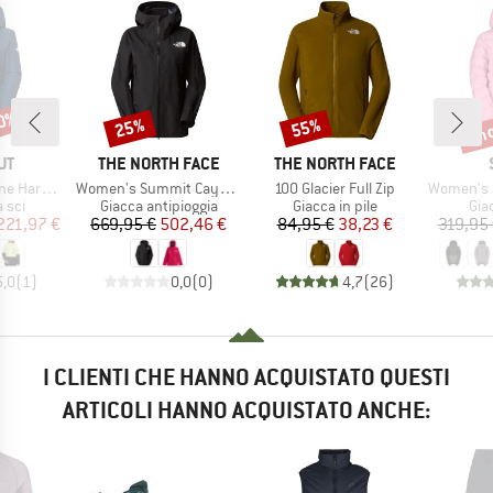
40%
fin
25%
55%
Sconto
Sconto
Scon
IO
MARCHIO
MARCHIO
UT
THE NORTH FACE
THE NORTH FACE
Articolo
Articolo
Articolo
 Hooded Jacket
Women's Summit Cayesh GTX Pro Jacket
100 Glacier Full Zip
Women's Jack
 prodotti
Gruppo di prodotti
Gruppo di prodotti
Gru
 sci
Giacca antipioggia
Giacca in pile
Gia
ezzo
ezzo ridotto
Prezzo
Prezzo ridotto
Prezzo
Prezzo ridotto
221,97 €
669,95 €
502,46 €
84,95 €
38,23 €
319,95
5,0
(
1
)
0,0
(
0
)
4,7
(
26
)
I CLIENTI CHE HANNO ACQUISTATO QUESTI
ARTICOLI HANNO ACQUISTATO ANCHE: