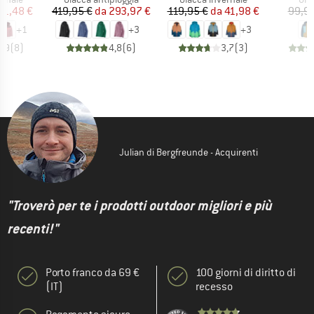
ezzo
ezzo ridotto
Prezzo
Prezzo ridotto
Prezzo
Prezzo ridotto
31,48 €
419,95 €
da
293,97 €
119,95 €
da
41,98 €
99,95
+
1
+
3
+
3
4,9
(
8
)
4,8
(
6
)
3,7
(
3
)
Julian di Bergfreunde - Acquirenti
"Troverò per te i prodotti outdoor migliori e più
recenti!"
Porto franco da 69 €
100 giorni di diritto di
(IT)
recesso