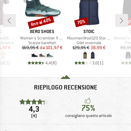
fino al 40%
70%
50
Sconto
Sconto
Scon
HIO
MARCHIO
MARCHIO
C
XERO SHOES
STOIC
Articolo
Articolo
Articolo
 Jersey S/S
Women's Scrambler Trail Mid WP
MountainWool120 StorboSt. II Vest
Women's Isa
odotti
Gruppo di prodotti
Gruppo di prodotti
Gru
ciclismo
Scarpe barefoot
Gilet invernale
Pan
ezzo
ezzo ridotto
Prezzo
Prezzo ridotto
Prezzo
Prezzo ridotto
5,47 €
169,95 €
da
101,97 €
129,95 €
38,99 €
89,95
5,0
(
1
)
4,4
(
8
)
3,0
(
1
)
RIEPILOGO RECENSIONE
75%
4,3
(4)
consigliano questo articolo