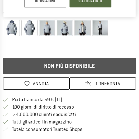
IMPOSTAZIONI
SELEZIONA TUTTI
Viste dettagliate
NON PIÙ DISPONIBILE
ANNOTA
CONFRONTA
Qui trovi ulteriori informazioni sulle
Porto franco da 69 € (IT)
Vai alla politica di recesso qui 
100 giorni di diritto di recesso
> 4.000.000 clienti soddisfatti
Tutti gli articoli in magazzino
Trovi tutte le informazioni q
Tutela consumatori Trusted Shops