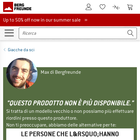
Al conto cliente
Al Ca
Alla lista promemo
Al confront
Up to 50% off now in our summer sale
Up to 50% off now in our summer sale »
Giacche da sci
Max di Bergfreunde
"QUESTO PRODOTTO NON È PIÙ DISPONIBILE."
Si tratta di un modello vecchio o non possiamo più effettuare
riordini presso questo produttore.
Non ti preoccupare, abbiamo delle alternative per te:
LE PERSONE CHE L&RSQUO;HANNO