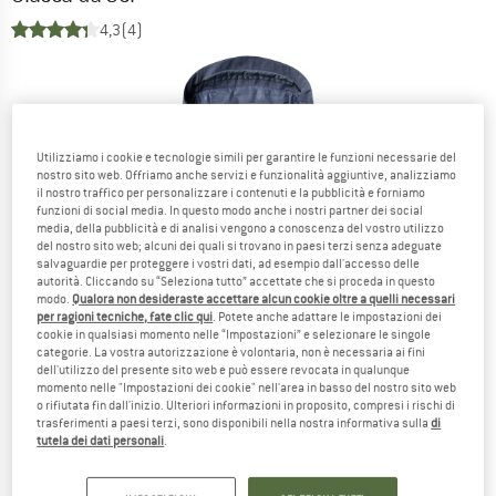
4,3
(4)
Utilizziamo i cookie e tecnologie simili per garantire le funzioni necessarie del
nostro sito web. Offriamo anche servizi e funzionalità aggiuntive, analizziamo
il nostro traffico per personalizzare i contenuti e la pubblicità e forniamo
funzioni di social media. In questo modo anche i nostri partner dei social
media, della pubblicità e di analisi vengono a conoscenza del vostro utilizzo
del nostro sito web; alcuni dei quali si trovano in paesi terzi senza adeguate
salvaguardie per proteggere i vostri dati, ad esempio dall'accesso delle
autorità. Cliccando su “Seleziona tutto” accettate che si proceda in questo
modo.
Qualora non desideraste accettare alcun cookie oltre a quelli necessari
per ragioni tecniche, fate clic qui
. Potete anche adattare le impostazioni dei
cookie in qualsiasi momento nelle “Impostazioni” e selezionare le singole
categorie. La vostra autorizzazione è volontaria, non è necessaria ai fini
dell'utilizzo del presente sito web e può essere revocata in qualunque
momento nelle "Impostazioni dei cookie" nell'area in basso del nostro sito web
o rifiutata fin dall'inizio. Ulteriori informazioni in proposito, compresi i rischi di
trasferimenti a paesi terzi, sono disponibili nella nostra informativa sulla
di
tutela dei dati personali
.