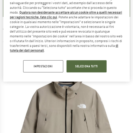
salvaguardie per proteggere i vostri dati, ad esempio dall'accesso delle
autorità. Cliccando su “Seleziona tutto” accettate che si proceda in questo
modo.
Qualora non desideraste accettare alcun cookie oltre a quelli necessari
per ragioni tecniche, fate clic qui
. Potete anche adattare le impostazioni dei
cookie in qualsiasi momento nelle “Impostazioni” e selezionare le singole
categorie. La vostra autorizzazione è volontaria, non è necessaria ai fini
THE NORTH FACE
-
Summit Verbier GTX
dell'utilizzo del presente sito web e può essere revocata in qualunque
momento nelle "Impostazioni dei cookie" nell'area in basso del nostro sito web
Jacket - Giacca da sci
o rifiutata fin dall'inizio. Ulteriori informazioni in proposito, compresi i rischi di
trasferimenti a paesi terzi, sono disponibili nella nostra informativa sulla
di
(0)
tutela dei dati personali
.
IMPOSTAZIONI
SELEZIONA TUTTI