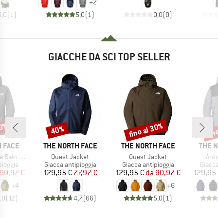
+
2
5,0
(
1
)
5,0
(
1
)
0,0
(
0
)
GIACCHE DA SCI TOP SELLER
30%
fino al 30%
fin
40%
Sconto
Sconto
Scon
MARCHIO
MARCHIO
MARC
 FACE
THE NORTH FACE
THE NORTH FACE
THE 
Articolo
Articolo
Arti
n Jacket
Quest Jacket
Quest Jacket
Ant
rodotti
Gruppo di prodotti
Gruppo di prodotti
Gruppo
pioggia
Giacca antipioggia
Giacca antipioggia
Giacca
ezzo
ezzo ridotto
Prezzo
Prezzo ridotto
Prezzo
Prezzo ridotto
90,97 €
129,95 €
77,97 €
129,95 €
da
90,97 €
129,95
+
4
+
6
,0
(
12
)
4,7
(
66
)
5,0
(
1
)