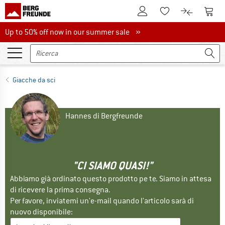
Al conto cliente
Al Ca
Alla lista promemo
Al confront
Up to 50% off now in our summer sale
Up to 50% off now in our summer sale »
Giacche da sci
Hannes di Bergfreunde
"CI SIAMO QUASI!"
Abbiamo già ordinato questo prodotto pe te. Siamo in attesa
di ricevere la prima consegna.
Per favore, inviatemi un'e-mail quando l'articolo sarà di
nuovo disponibile: