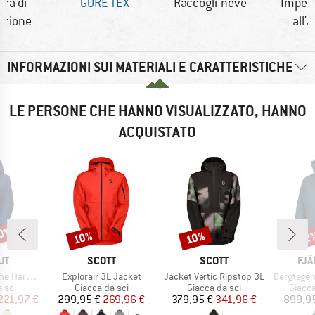
era di
GORE-TEX
Raccogli-neve
Imper
azione
all'
INFORMAZIONI SUI MATERIALI E CARATTERISTICHE
LE PERSONE CHE HANNO VISUALIZZATO, HANNO
ACQUISTATO
40%
10%
10%
22
Sconto
Sconto
Scon
IO
MARCHIO
MARCHIO
MAR
UT
SCOTT
SCOTT
FJÄ
Articolo
Articolo
Articolo
 Hooded Jacket
Explorair 3L Jacket
Jacket Vertic Ripstop 3L
Bergtagen
 prodotti
Gruppo di prodotti
Gruppo di prodotti
Gruppo
 sci
Giacca da sci
Giacca da sci
Giacca
ezzo
ezzo ridotto
Prezzo
Prezzo ridotto
Prezzo
Prezzo ridotto
221,97 €
299,95 €
269,96 €
379,95 €
341,96 €
899,9