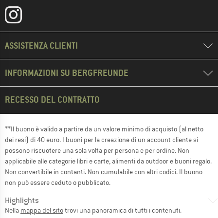
ASSISTENZA CLIENTI
INFORMAZIONI SU BERGFREUNDE
RECESSO DEL CONTRATTO
**Il buono è valido a partire da un valore minimo di acquisto (al netto
dei resi) di 40 euro. I buoni per la creazione di un account cliente si
possono riscuotere una sola volta per persona e per ordine. Non
applicabile alle categorie libri e carte, alimenti da outdoor e buoni regalo.
Non convertibile in contanti. Non cumulabile con altri codici. Il buono
non può essere ceduto o pubblicato.
Highlights
Nella
mappa del sito
trovi una panoramica di tutti i contenuti.