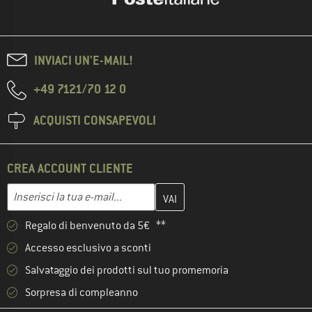
INVIACI UN'E-MAIL!
+49 7121/70 12 0
ACQUISTI CONSAPEVOLI
CREA ACCOUNT CLIENTE
Inserisci qui il tuo indirizzo e-mail e crea il tuo account cliente 
Indirizzo e-mail
Regalo di benvenuto da 5€ **
Accesso esclusivo a sconti
Salvataggio dei prodotti sul tuo promemoria
Sorpresa di compleanno