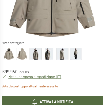
Viste dettagliate
Prezzo:
699,95
€
incl. IVA
Italia. Informazioni sui cost
Nessuna spesa di spedizione
(IT)
Il link si apre in una casella inf
Articolo purtroppo attualmente esaurito
ATTIVA LA NOTIFICA