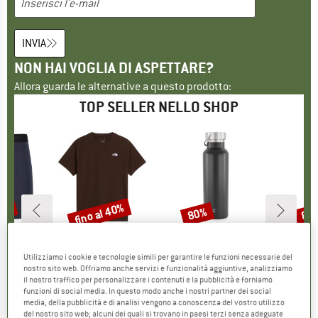
INVIA
NON HAI VOGLIA DI ASPETTARE?
Allora guarda le alternative a questo prodotto:
TOP SELLER NELLO SHOP
45%
fino al 40%
80%
80
Sconto
Sconto
Scon
O
PEAK
MARCHIO
THE NORTH FACE
MARCHIO
STOIC
eHe. Boxer
Articolo
Evolution Simple Dome Short Sleeve
Articolo
HeladagenSt. Insulated Stainless Steel Bottle 500
Articolo
HeladagenSt. Stain
Utilizziamo i cookie e tecnologie simili per garantire le funzioni necessarie del
odotti
merinos
Gruppo di prodotti
T-shirt
Gruppo di prodotti
Bottiglia termica
G
B
nostro sito web. Offriamo anche servizi e funzionalità aggiuntive, analizziamo
ezzo
ezzo ridotto
19,22 €
26,95 €
da
Prezzo
Prezzo ridotto
16,17 €
24,95 €
da
Prezzo
Prezzo ridotto
4,99 €
15,9
il nostro traffico per personalizzare i contenuti e la pubblicità e forniamo
funzioni di social media. In questo modo anche i nostri partner dei social
+
2
+
11
media, della pubblicità e di analisi vengono a conoscenza del vostro utilizzo
4,2
(
6
)
4,8
(
8
)
4,6
(
20
)
del nostro sito web; alcuni dei quali si trovano in paesi terzi senza adeguate