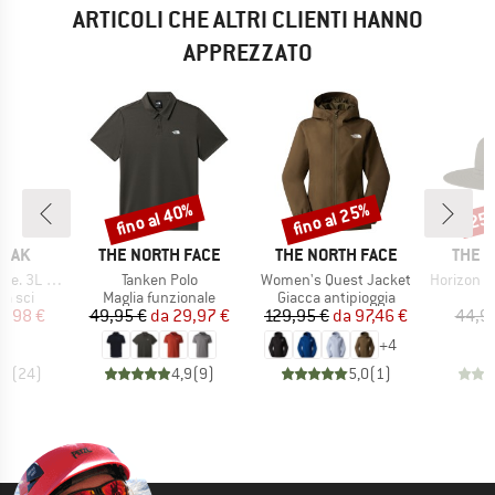
ARTICOLI CHE ALTRI CLIENTI HANNO
APPREZZATO
fino al 40%
fino al 25%
25
Sconto
Sconto
Scon
O
MARCHIO
MARCHIO
MARC
PEAK
THE NORTH FACE
THE NORTH FACE
THE 
Articolo
Articolo
Articolo
 Ski Pants
Tanken Polo
Women's Quest Jacket
Horizon Bre
prodotti
Gruppo di prodotti
Gruppo di prodotti
G
da sci
Maglia funzionale
Giacca antipioggia
C
ezzo
ezzo ridotto
Prezzo
Prezzo ridotto
Prezzo
Prezzo ridotto
9,98 €
49,95 €
da
29,97 €
129,95 €
da
97,46 €
44,9
+
4
,8
(
24
)
4,9
(
9
)
5,0
(
1
)