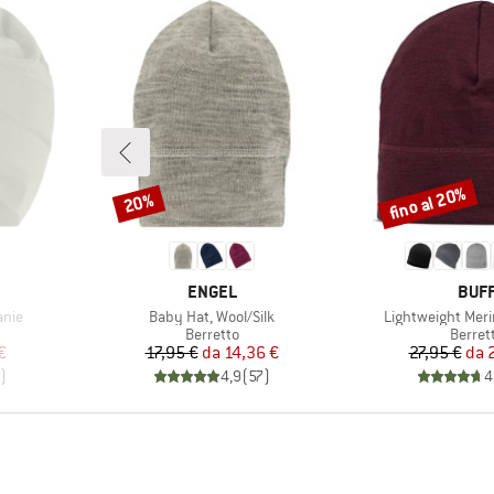
fino al 20%
20%
Sconto
Sconto
MARCHIO
MARC
ENGEL
BUF
Articolo
Articolo
anie
Baby Hat, Wool/Silk
Lightweight Meri
odotti
Gruppo di prodotti
Gruppo
Berretto
Berret
ridotto
Prezzo
Prezzo ridotto
Pr
Pr
€
17,95 €
da
14,36 €
27,95 €
da
)
4,9
(
57
)
4