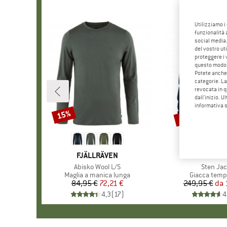
Utilizziamo i
funzionalità 
social media.
del vostro ut
proteggere i 
questo modo
Potete anche 
categorie. La
revocata in q
dall'inizio. U
informativa 
fino al 20%
15%
Sconto
Sconto
MARCHIO
FJÄLLRÄVEN
MARCHI
FJÄLLR
Articolo
Abisko Wool L/S
Articolo
Sten Jac
Gruppo di prodotti
Maglia a manica lunga
Gruppo di pr
Giacca tempo
84,95 €
Prezzo
Prezzo ridotto
72,21 €
249,95 €
da
Pr
Pr
4,3
(
17
)
4