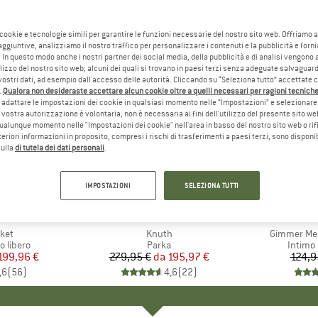
 cookie e tecnologie simili per garantire le funzioni necessarie del nostro sito web. Offriamo 
aggiuntive, analizziamo il nostro traffico per personalizzare i contenuti e la pubblicità e forn
 In questo modo anche i nostri partner dei social media, della pubblicità e di analisi vengon
ilizzo del nostro sito web; alcuni dei quali si trovano in paesi terzi senza adeguate salvaguard
vostri dati, ad esempio dall'accesso delle autorità. Cliccando su “Seleziona tutto” accettate 
.
Qualora non desideraste accettare alcun cookie oltre a quelli necessari per ragioni tecniche,
adattare le impostazioni dei cookie in qualsiasi momento nelle “Impostazioni” e selezionare 
 vostra autorizzazione è volontaria, non è necessaria ai fini dell'utilizzo del presente sito w
ualunque momento nelle "Impostazioni dei cookie" nell'area in basso del nostro sito web o rifi
lteriori informazioni in proposito, compresi i rischi di trasferimenti a paesi terzi, sono disponib
sulla
di tutela dei dati personali
.
30%
35%
Sconto
Sconto
IMPOSTAZIONI
SELEZIONA TUTTI
+
1
O
ÄVEN
MARCHIO
MAIER SPORTS
MA
LU
ket
Articolo
Knuth
Articolo
Gimmer Mer
odotti
 libero
Gruppo di prodotti
Parka
Gruppo 
Intimo
ezzo
ezzo ridotto
199,96 €
279,95 €
da
Prezzo
Prezzo ridotto
195,97 €
124,9
,6
(
56
)
4,6
(
22
)