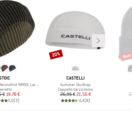
fino
20%
Sconto
Scont
MARCHIO
MARCHIO
STOIC
CASTELLI
Articolo
nit MMXX. Laisdalen Beanie
Summer Skullcap
ruppo di prodotti
Gruppo di prodotti
erretto
Cappello da ciclismo
Prezzo
Prezzo ridotto
Prezzo
Prezzo ridotto
5 €
19,78 €
26,95 €
21,56 €
1
5,0
(
3
)
4,4
(
8
)