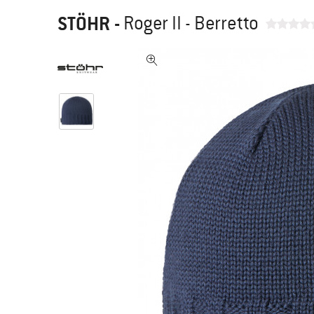
STÖHR
-
Roger II - Berretto