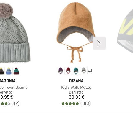
+
4
RCHIO
MARCHIO
TAGONIA
DISANA
Articolo
der Town Beanie
Kid's Walk-Mütze
ruppo di prodotti
Gruppo di prodotti
erretto
Berretto
Prezzo
Prezzo
9,95 €
39,95 €
5,0
(
2
)
5,0
(
3
)