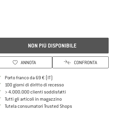
NON PIÙ DISPONIBILE
ANNOTA
CONFRONTA
Qui trovi ulteriori informazioni sulle spe
Porto franco da 69 € (IT)
Vai alla politica di recesso qui Si a
100 giorni di diritto di recesso
> 4.000.000 clienti soddisfatti
Tutti gli articoli in magazzino
Trovi tutte le informazioni qui!
Tutela consumatori Trusted Shops