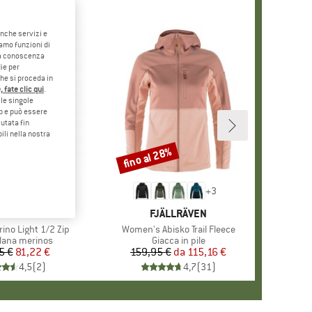
anche servizi e
iamo funzioni di
o a conoscenza
ie per
che si proceda in
 fate clic qui
.
le singole
eb e può essere
utata fin
ili nella nostra
fino al 28%
Sconto
+
3
RCHIO
NDHAGS
MARCHIO
FJÄLLRÄVEN
ino Light 1/2 Zip
Articolo
Women's Abisko Trail Fleece
di prodotti
 lana merinos
Gruppo di prodotti
Giacca in pile
5 €
Prezzo
Prezzo ridotto
81,22 €
159,95 €
da
Prezzo
Prezzo ridotto
115,16 €
4,5
(
2
)
4,7
(
31
)