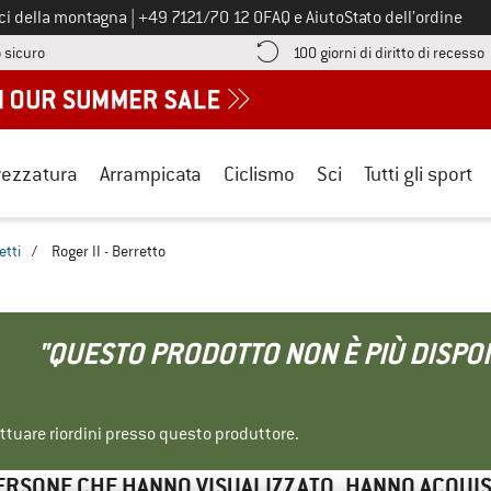
Chiamaci al numero
ici della montagna
|
+49 7121/70 12 0
FAQ e Aiuto
Stato dell’ordine
Qui trovi le informazioni di pagamento! Si apre in una casella informa
V
 sicuro
100 giorni di diritto di recesso
rezzatura
Arrampicata
Ciclismo
Sci
Tutti gli sport
etti
/
Roger II - Berretto
"QUESTO PRODOTTO NON È PIÙ DISPON
ettuare riordini presso questo produttore.
ERSONE CHE HANNO VISUALIZZATO, HANNO ACQUI