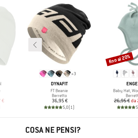
fino al 20%
Sconto
+
3
MARCHIO
MARC
N
DYNAFIT
ENGE
Articolo
Articolo
e
FT Beanie
Baby Hat, Woo
odotti
Gruppo di prodotti
Gruppo
Berretto
Berret
ridotto
Prezzo
Pr
Pr
 €
36,95 €
26,95 €
da
)
5,0
(
1
)
5
COSA NE PENSI?