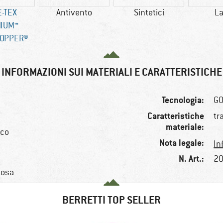
-TEX
Antivento
Sintetici
L
NIUM™
OPPER®
INFORMAZIONI SUI MATERIALI E CARATTERISTICHE
Tecnologia:
GO
Caratteristiche
tr
materiale:
ico
Nota legale:
In
N. Art.:
20
 tosa
BERRETTI TOP SELLER