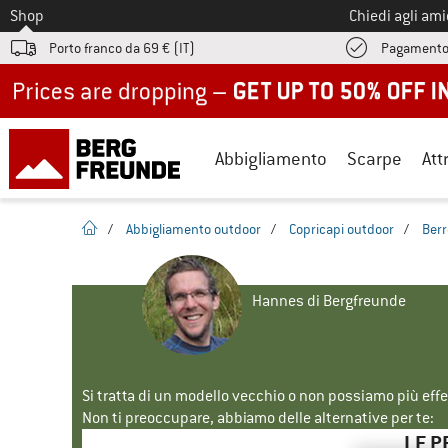
Allo
Shop
Chiedi agli am
Porto franco da 69 € (IT)
Pagamento
Up to 50% off now in our summer sale
Abbigliamento
Scarpe
Att
pagina iniziale
/
Abbigliamento outdoor
/
Copricapi outdoor
/
Berr
Hannes di Bergfreunde
Si tratta di un modello vecchio o non possiamo più eff
Non ti preoccupare, abbiamo delle alternative per te:
LE P