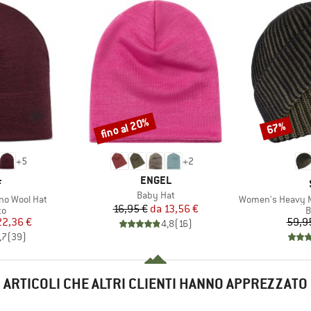
fino al 20%
67%
Sconto
Sconto
+
5
+
2
MARCHIO
ENGEL
HIO
F
Articolo
Baby Hat
Articolo
no Wool Hat
Women's Heavy MerinoK
Prezzo
Prezzo ridotto
16,95 €
da
13,56 €
 di prodotti
G
to
B
ezzo
ezzo ridotto
22,36 €
59,9
4,8
(
16
)
,7
(
39
)
ARTICOLI CHE ALTRI CLIENTI HANNO APPREZZATO