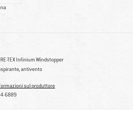
ana
RE-TEX Infinium Windstopper
aspirante, antivento
formazioni sul produttore
4-6889