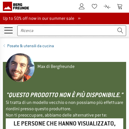
Al conto cliente
Al Ca
Alla lista promemo
Al confront
Up to 50% off now in our summer sale
Up to 50% off now in our summer sale »
Posate & utensili da cucina
Max di Bergfreunde
"QUESTO PRODOTTO NON È PIÙ DISPONIBILE."
Si tratta di un modello vecchio o non possiamo più effettuare
riordini presso questo produttore.
Non ti preoccupare, abbiamo delle alternative per te:
LE PERSONE CHE HANNO VISUALIZZATO,