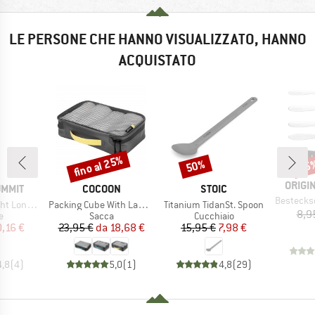
LE PERSONE CHE HANNO VISUALIZZATO, HANNO
ACQUISTATO
fino al 25%
50%
15
Sconto
Sconto
Scon
MARCH
ORIGI
MARCHIO
MARCHIO
UMMIT
COCOON
STOIC
Articolo
Bestecks
Articolo
Articolo
andle Spork
Packing Cube With Laminated Net Top
Titanium TidanSt. Spoon
8,9
 di prodotti
Gruppo di prodotti
Gruppo di prodotti
e
Sacca
Cucchiaio
ezzo
ezzo ridotto
Prezzo
Prezzo ridotto
Prezzo
Prezzo ridotto
0,16 €
23,95 €
da
18,68 €
15,95 €
7,98 €
4,8
(
4
)
5,0
(
1
)
4,8
(
29
)