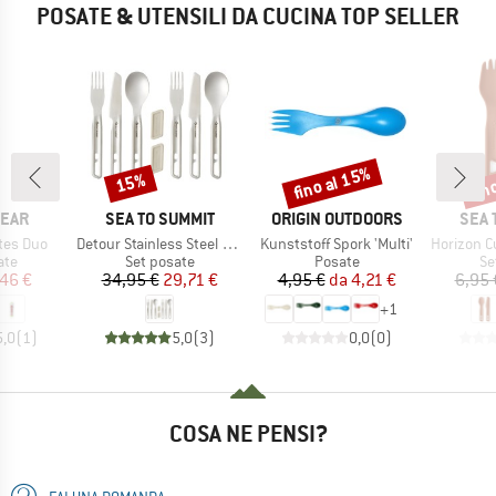
POSATE & UTENSILI DA CUCINA TOP SELLER
fino al 15%
fin
15%
Sconto
Sconto
Scon
O
MARCHIO
MARCHIO
MARC
EAR
SEA TO SUMMIT
ORIGIN OUTDOORS
SEA 
Articolo
Articolo
Articolo
tes Duo
Detour Stainless Steel Cutlery Set
Kunststoff Spork 'Multi'
Horizon Cutle
i prodotti
Gruppo di prodotti
Gruppo di prodotti
Gr
ate
Set posate
Posate
Se
ezzo
ezzo ridotto
Prezzo
Prezzo ridotto
Prezzo
Prezzo ridotto
46 €
34,95 €
29,71 €
4,95 €
da
4,21 €
6,95 
+
1
5,0
(
1
)
5,0
(
3
)
0,0
(
0
)
COSA NE PENSI?