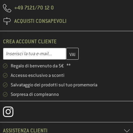
+49 7121/70 12 0
ACQUISTI CONSAPEVOLI
CREA ACCOUNT CLIENTE
Inserisci qui il tuo indirizzo e-mail e crea il tuo account cliente 
Indirizzo e-mail
Regalo di benvenuto da 5€ **
Accesso esclusivo a sconti
Salvataggio dei prodotti sul tuo promemoria
Sorpresa di compleanno
ASSISTENZA CLIENTI