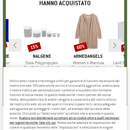
HANNO ACQUISTATO
25%
15%
60%
55
Sconto
Sconto
Scon
TURE
MARCHIO
NALGENE
MARCHIO
ARMEDANGELS
MA
SN
Velour
Articolo
Dose Polypropylen
Articolo
Women's Warmaa
Articolo
Land Breeze P
prodotti
rofibra
Gruppo di prodotti
Barattoli per alimenti
Gruppo di prodotti
Giacca tempo libero
Gruppo 
Telo pa
ezzo
ezzo ridotto
11,21 €
7,95 €
da
Prezzo
Prezzo ridotto
6,76 €
159,95 €
Prezzo
Prezzo ridotto
63,98 €
87,95
Utilizziamo i cookie e tecnologie simili per garantire le funzioni necessarie del
nostro sito web. Offriamo anche servizi e funzionalità aggiuntive, analizziamo
0,0
(
0
)
4,8
(
9
)
5,0
(
1
)
il nostro traffico per personalizzare i contenuti e la pubblicità e forniamo
funzioni di social media. In questo modo anche i nostri partner dei social
media, della pubblicità e di analisi vengono a conoscenza del vostro utilizzo
del nostro sito web; alcuni dei quali si trovano in paesi terzi senza adeguate
salvaguardie per proteggere i vostri dati, ad esempio dall'accesso delle
autorità. Cliccando su “Seleziona tutto” accettate che si proceda in questo
SNOW PEAK
-
modo.
Qualora non desideraste accettare alcun cookie oltre a quelli necessari
Stainless Desert Fork
per ragioni tecniche, fate clic qui
. Potete anche adattare le impostazioni dei
cookie in qualsiasi momento nelle “Impostazioni” e selezionare le singole
(0)