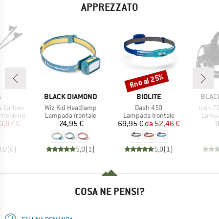
APPREZZATO
fino al 25%
Sconto
HIO
MARCHIO
MARCHIO
MARC
A
BLACK DIAMOND
BIOLITE
BLAC
Articolo
Articolo
Articol
s Carbon
Wiz Kid Headlamp
Dash 450
Icon 7
dotti
Gruppo di prodotti
Gruppo di prodotti
Gruppo
 trekking
Lampada frontale
Lampada frontale
Lampa
ezzo
ezzo ridotto
Prezzo
Prezzo
Prezzo ridotto
0,97 €
24,95 €
69,95 €
da
52,46 €
9
0,0
(
0
)
5,0
(
1
)
5,0
(
1
)
COSA NE PENSI?