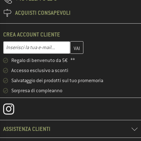
ACQUISTI CONSAPEVOLI
CREA ACCOUNT CLIENTE
Inserisci qui il tuo indirizzo e-mail e crea il tuo account cliente 
Indirizzo e-mail
Regalo di benvenuto da 5€ **
Accesso esclusivo a sconti
Salvataggio dei prodotti sul tuo promemoria
Sorpresa di compleanno
ASSISTENZA CLIENTI