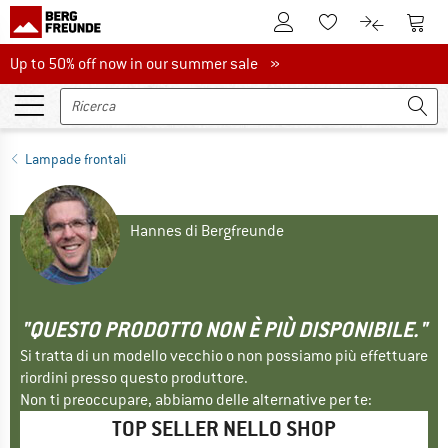
Al conto cliente
Al Ca
Alla lista promemo
Al confront
Up to 50% off now in our summer sale
Up to 50% off now in our summer sale »
Lampade frontali
Hannes di Bergfreunde
"QUESTO PRODOTTO NON È PIÙ DISPONIBILE."
Si tratta di un modello vecchio o non possiamo più effettuare
riordini presso questo produttore.
Non ti preoccupare, abbiamo delle alternative per te:
TOP SELLER NELLO SHOP