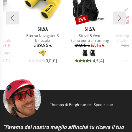
25%
Sconto
Scon
19
HIO
MARCHIO
MARCHIO
A
SILVA
SILVA
Articolo
Articolo
Articolo
20
Eterna Navigator 3
Strive 5 Vest
Walking 
rodotti
Gruppo di prodotti
Gruppo di prodotti
Gruppo d
ontale
Binocolo
Zaino per trail running
Bastonci
ezzo
ezzo ridotto
Prezzo
Prezzo
Prezzo ridotto
1,21 €
289,95 €
89,95 €
67,46 €
49,95
0,0
(
0
)
0,0
(
0
)
4,5
(
4
)
Thomas di Bergfreunde - Spedizione
"Faremo del nostro meglio affinché tu riceva il tuo