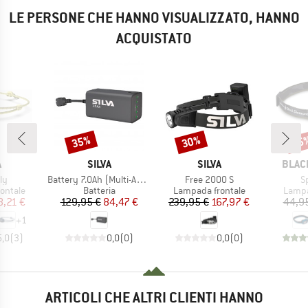
LE PERSONE CHE HANNO VISUALIZZATO, HANNO
ACQUISTATO
35%
30%
15
Sconto
Sconto
Scon
HIO
MARCHIO
MARCHIO
MARC
A
SILVA
SILVA
BLAC
Articolo
Articolo
Ar
ly
Battery 7.0Ah (Multi-Activity)
Free 2000 S
S
rodotti
Gruppo di prodotti
Gruppo di prodotti
Gruppo
ontale
Batteria
Lampada frontale
Lampa
ezzo
ezzo ridotto
Prezzo
Prezzo ridotto
Prezzo
Prezzo ridotto
8,21 €
129,95 €
84,47 €
239,95 €
167,97 €
44,9
+
1
5,0
(
3
)
0,0
(
0
)
0,0
(
0
)
ARTICOLI CHE ALTRI CLIENTI HANNO