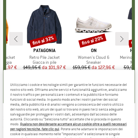
30%
fino al 32%
fino al 20%
fin
Sconto
Sconto
Scon
O
NIA
MARCHIO
PATAGONIA
MARCHIO
ON
MAR
HEB
3L Jacket
Articolo
Retro Pile Jacket
Articolo
Women's Cloud 6
Articolo
MerinoMix150 Pi
rodotti
pioggia
Gruppo di prodotti
Giacca in pile
Gruppo di prodotti
Sneaker
Grup
Mag
ezzo
ezzo ridotto
139,97 €
149,95 €
da
Prezzo
Prezzo ridotto
101,97 €
159,95 €
da
Prezzo
Prezzo ridotto
127,96 €
59,95 
+
8
+
1
+
9
,7
(
79
)
4,6
(
71
)
4,7
(
48
)
Utilizziamo i cookie e tecnologie simili per garantire le funzioni necessarie del
nostro sito web. Offriamo anche servizi e funzionalità aggiuntive, analizziamo
il nostro traffico per personalizzare i contenuti e la pubblicità e forniamo
funzioni di social media. In questo modo anche i nostri partner dei social
media, della pubblicità e di analisi vengono a conoscenza del vostro utilizzo
del nostro sito web; alcuni dei quali si trovano in paesi terzi senza adeguate
salvaguardie per proteggere i vostri dati, ad esempio dall'accesso delle
SILVA
-
Exceed 4X - Lampada frontale
autorità. Cliccando su “Seleziona tutto” accettate che si proceda in questo
modo.
Qualora non desideraste accettare alcun cookie oltre a quelli necessari
(0)
per ragioni tecniche, fate clic qui
. Potete anche adattare le impostazioni dei
cookie in qualsiasi momento nelle “Impostazioni” e selezionare le singole