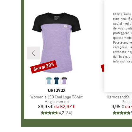
Utilizziamo i
funzionalità 
social media.
del vostro ut
proteggere i 
questo modo
Potete anche 
categorie. La
revocata in q
dall'inizio. U
informativa 
fino al 30%
57%
Sconto
Sconto
MARCHIO
ORTOVOX
MARC
STOI
Articolo
Women's 150 Cool Logo T-Shirt
Articolo
HarnosandSt. I
Gruppo di prodotti
Maglia merino
Grupp
Sacc
89,95 €
da
Prezzo
Prezzo ridotto
62,97 €
9,95 €
da
Pr
Pr
4,7
(
24
)