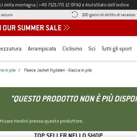
Chiamaci al numero
ici della montagna
|
+49 7121/70 12 0
FAQ e Aiuto
Stato dell’ordine
Qui trovi le informazioni di pagamento! Si apre in una casella informa
V
 sicuro
100 giorni di diritto di recesso
rezzatura
Arrampicata
Ciclismo
Sci
Tutti gli sport
e in pile
/
Fleece Jacket Hydalen - Giacca in pile
"QUESTO PRODOTTO NON È PIÙ DISPON
ettuare riordini presso questo produttore.
TOP SELLER NELLO SHOP