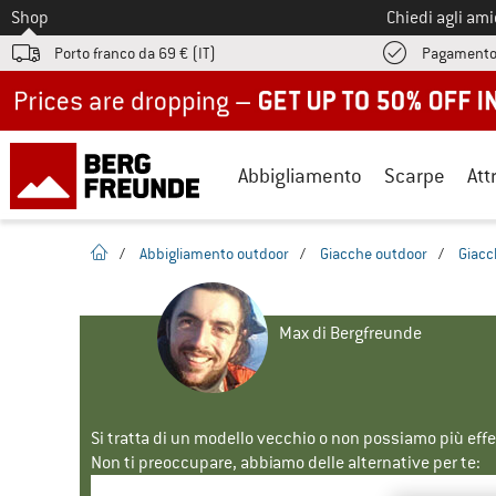
Allo
Shop
Chiedi agli am
Porto franco da 69 € (IT)
Pagamento
Up to 50% off now in our summer sale
Abbigliamento
Scarpe
Att
pagina iniziale
/
Abbigliamento outdoor
/
Giacche outdoor
/
Giacch
Max di Bergfreunde
Si tratta di un modello vecchio o non possiamo più eff
Non ti preoccupare, abbiamo delle alternative per te: