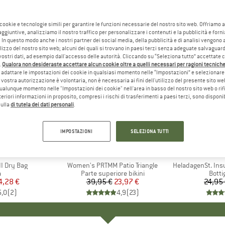
 cookie e tecnologie simili per garantire le funzioni necessarie del nostro sito web. Offriamo 
aggiuntive, analizziamo il nostro traffico per personalizzare i contenuti e la pubblicità e forn
 In questo modo anche i nostri partner dei social media, della pubblicità e di analisi vengon
ilizzo del nostro sito web; alcuni dei quali si trovano in paesi terzi senza adeguate salvaguard
vostri dati, ad esempio dall'accesso delle autorità. Cliccando su “Seleziona tutto” accettate 
.
Qualora non desideraste accettare alcun cookie oltre a quelli necessari per ragioni tecniche,
adattare le impostazioni dei cookie in qualsiasi momento nelle “Impostazioni” e selezionare 
 vostra autorizzazione è volontaria, non è necessaria ai fini dell'utilizzo del presente sito w
ualunque momento nelle "Impostazioni dei cookie" nell'area in basso del nostro sito web o rifi
lteriori informazioni in proposito, compresi i rischi di trasferimenti a paesi terzi, sono disponib
sulla
di tutela dei dati personali
.
40%
80%
Sconto
Sconto
IMPOSTAZIONI
SELEZIONA TUTTI
HIO
C
MARCHIO
PROTEST
I Dry Bag
Articolo
Women's PRTMM Patio Triangle
Articolo
HeladagenSt. Insulated
o di prodotti
a
Gruppo di prodotti
Parte superiore bikini
Grupp
Botti
ezzo
ezzo ridotto
4,28 €
39,95 €
Prezzo
Prezzo ridotto
23,97 €
24,95
5,0
(
2
)
4,9
(
23
)