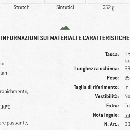
Stretch
Sintetici
352 g
INFORMAZIONI SUI MATERIALI E CARATTERISTICHE
Tasca:
1 
ta
mo
Lunghezza schiena:
68
stan
Peso:
35
Taglia di riferimento:
in
a rapidamente,
Vestibilità:
No
Extra:
Co
 30°C
Nota legale:
In
ore passante,
N. Art.:
00