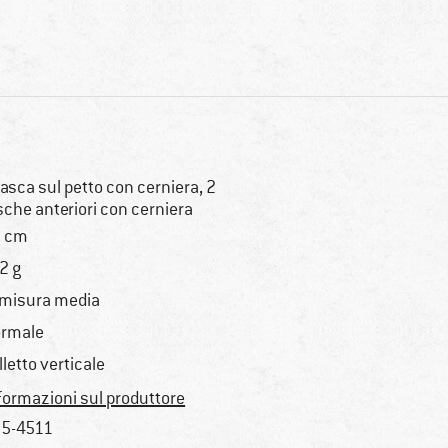
tasca sul petto con cerniera, 2
sche anteriori con cerniera
 cm
2 g
 misura media
rmale
lletto verticale
formazioni sul produttore
5-4511