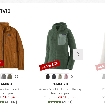
STATO
3%
fino al 25%
fino
Sconto
Scont
+
11
+
5
RCHIO
MARCHIO
TAGONIA
PATAGONIA
Articolo
Ar
Sweater Jacket
Women's R1 Air Full-Zip Hoody
R1
ppo di prodotti
Gruppo di prodotti
ca in pile
Giacca in pile
Prezzo
Prezzo ridotto
Prezzo
Prezzo ridotto
 €
da
70,48 €
159,95 €
da
119,96 €
15
4,6
(
107
)
4,9
(
31
)