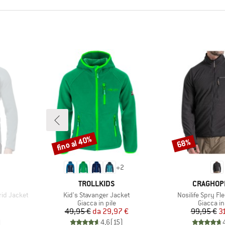
fino al 40%
68%
Sconto
Sconto
+
2
MARCHIO
MARCHIO
TROLLKIDS
CRAGHOP
Articolo
Articolo
id Jacket
Kid's Stavanger Jacket
Nosilife Spry Fl
otti
Gruppo di prodotti
Gruppo di
Giacca in pile
Giacca in
Prezzo
Prezzo ridotto
Pr
Pr
49,95 €
da
29,97 €
99,95 €
3
)
4,6
(
15
)