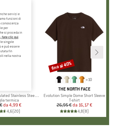
anche servizi e
iamo funzioni di
o a conoscenza
ie per
che si proceda in
 fate clic qui
.
le singole
eb e può essere
utata fin
ili nella nostra
fino al 40%
Sconto
+
10
MARCHIO
STOIC
MARCHIO
THE NORTH FACE
 Stainless Steel Bottle 500
Articolo
Evolution Simple Dome Short Sleeve
o di prodotti
glia termica
Gruppo di prodotti
T-shirt
 €
da
Prezzo
Prezzo ridotto
4,99 €
26,95 €
da
Prezzo
Prezzo ridotto
16,17 €
4,6
(
20
)
4,8
(
8
)