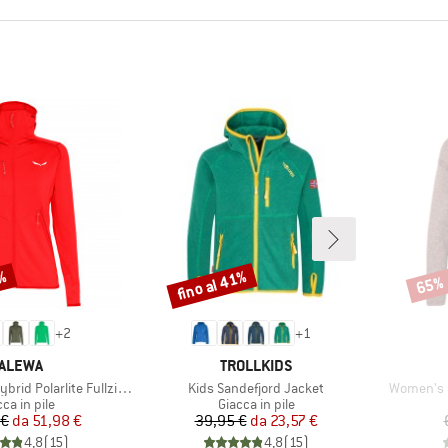
0%
fino al 41%
65%
Sconto
Scont
+
2
+
1
ARCHIO
MARCHIO
ALEWA
TROLLKIDS
Articolo
Articolo
 Polarlite Fullzip Hoody
Kids Sandefjord Jacket
Women's C
ppo di prodotti
Gruppo di prodotti
ca in pile
Giacca in pile
Prezzo
Prezzo ridotto
Prezzo
Prezzo ridotto
 €
da
51,98 €
39,95 €
da
23,57 €
4,8
(
15
)
4,8
(
15
)