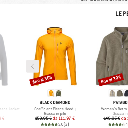
LE P
fino al 30%
fino al 30%
Sconto
Sconto
MARCHIO
MARCHI
BLACK DIAMOND
PATAGO
Articolo
Articolo
eece Jacket
Coefficient Fleece Hoody
Women's Retro P
otti
Gruppo di prodotti
Gruppo di
Giacca in pile
Giacca in
ridotto
Prezzo
Prezzo ridotto
Pr
Pr
8 €
159,95 €
da
111,97 €
149,95 €
da
)
5,0
(
2
)
4