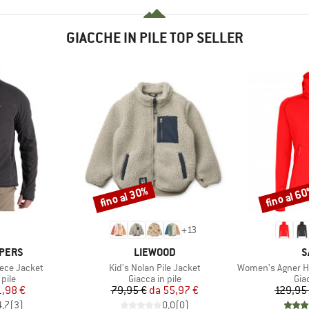
GIACCHE IN PILE TOP SELLER
fino al 30%
fino al 6
Sconto
Sconto
+
13
MARCHIO
M
PERS
LIEWOOD
S
Articolo
Articolo
eece Jacket
Kid's Nolan Pile Jacket
Women's Agner Hybrid
 prodotti
Gruppo di prodotti
Gru
 pile
Giacca in pile
Giac
ezzo
ezzo ridotto
Prezzo
Prezzo ridotto
1,98 €
79,95 €
da
55,97 €
129,95
4,7
(
3
)
0,0
(
0
)