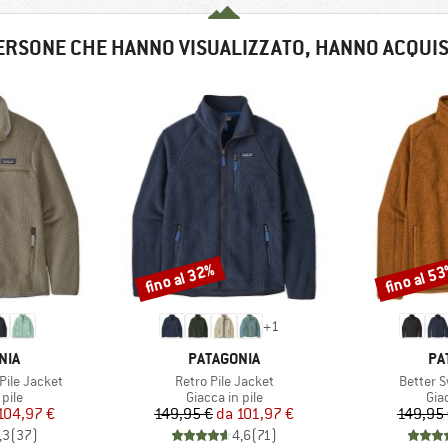
ERSONE CHE HANNO VISUALIZZATO, HANNO ACQUI
fino al 32%
fino al 5
Sconto
Sconto
+
1
O
MARCHIO
MA
NIA
PATAGONIA
PA
Articolo
Articolo
ile Jacket
Retro Pile Jacket
Better 
 prodotti
Gruppo di prodotti
Gru
 pile
Giacca in pile
Giac
ezzo
ezzo ridotto
Prezzo
Prezzo ridotto
104,97 €
149,95 €
da
101,97 €
149,95
,3
(
37
)
4,6
(
71
)