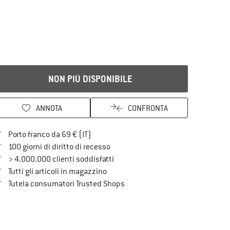
NON PIÙ DISPONIBILE
ANNOTA
CONFRONTA
Qui trovi ulteriori informazioni sulle spe
Porto franco da 69 € (IT)
Vai alla politica di recesso qui Si a
100 giorni di diritto di recesso
> 4.000.000 clienti soddisfatti
Tutti gli articoli in magazzino
Trovi tutte le informazioni qui!
Tutela consumatori Trusted Shops