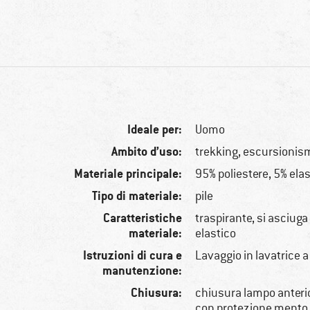
Ideale per:
Uomo
Ambito d’uso:
trekking, escursionis
Materiale principale:
95% poliestere, 5% ela
Tipo di materiale:
pile
Caratteristiche
traspirante, si asciug
materiale:
elastico
Istruzioni di cura e
Lavaggio in lavatrice a
manutenzione:
Chiusura:
chiusura lampo anteri
con protezione mento