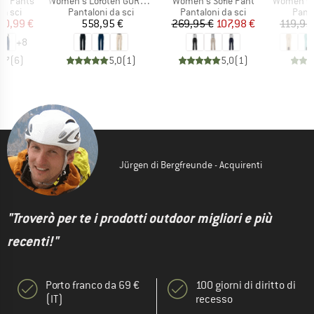
Articolo
Articolo
Articolo
pp Pants
Women's Lofoten GORE-TEX Insulated Pants
Women's Sofie Pant
Women's PRT
prodotti
Gruppo di prodotti
Gruppo di prodotti
Grupp
da sci
Pantaloni da sci
Pantaloni da sci
Panta
ezzo
ezzo ridotto
Prezzo
Prezzo
Prezzo ridotto
20,99 €
558,95 €
269,95 €
107,98 €
119,95
+
8
4,7
(
6
)
5,0
(
1
)
5,0
(
1
)
Jürgen di Bergfreunde - Acquirenti
"Troverò per te i prodotti outdoor migliori e più
recenti!"
Porto franco da 69 €
100 giorni di diritto di
(IT)
recesso