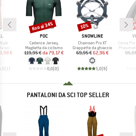
fino al 34%
10%
35
Sconto
Sconto
Scon
IO
MARCHIO
MARCHIO
M
LL
POC
SNOWLINE
V
Articolo
Articolo
Articolo
Kyle
Cadence Jersey
Chainsen Pro XT
Corsa Pro Control TLR
prodotti
Gruppo di prodotti
Gruppo di prodotti
Gruppo di
da sci
Maglietta da ciclismo
Grappette da ghiaccio
Pneumatic
ezzo
ezzo ridotto
Prezzo
Prezzo ridotto
Prezzo
Prezzo ridotto
9,98 €
119,95 €
da
79,17 €
69,95 €
62,96 €
95,9
5,0
(
1
)
0,0
(
0
)
5,0
(
9
)
PANTALONI DA SCI TOP SELLER