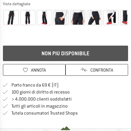
Viste dettagliate
NON PIÙ DISPONIBILE
ANNOTA
CONFRONTA
Qui trovi ulteriori informazioni sulle
Porto franco da 69 € (IT)
Vai alla politica di recesso qui 
100 giorni di diritto di recesso
> 4.000.000 clienti soddisfatti
Tutti gli articoli in magazzino
Trovi tutte le informazioni q
Tutela consumatori Trusted Shops