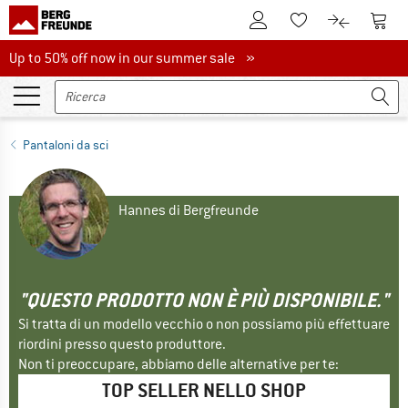
Al conto cliente
Al Ca
Alla lista promemo
Al confront
Up to 50% off now in our summer sale
Up to 50% off now in our summer sale »
Pantaloni da sci
Hannes di Bergfreunde
"QUESTO PRODOTTO NON È PIÙ DISPONIBILE."
Si tratta di un modello vecchio o non possiamo più effettuare
riordini presso questo produttore.
Non ti preoccupare, abbiamo delle alternative per te:
TOP SELLER NELLO SHOP