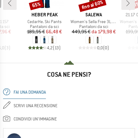
fino al 60%
65%
60
Sconto
Sconto
Scon
CHIO
MARCHIO
MARCHIO
MARC
HEBER PEAK
SALEWA
2117 
Articolo
Articolo
Articolo
1157
CedarHe. Ski Pants
Women's Sella Free 3L PTX Pants
Women's K
prodotti
Gruppo di prodotti
Gruppo di prodotti
Grupp
da sci
Pantaloni da sci
Pantaloni da sci
Panta
ezzo
ezzo ridotto
Prezzo
Prezzo ridotto
Prezzo
Prezzo ridotto
7,96 €
189,95 €
66,48 €
449,95 €
da
179,98 €
199,9
5,0
(
3
)
4,2
(
13
)
0,0
(
0
)
COSA NE PENSI?
FAI UNA DOMANDA
SCRIVI UNA RECENSIONE
CONDIVIDI UN'IMMAGINE