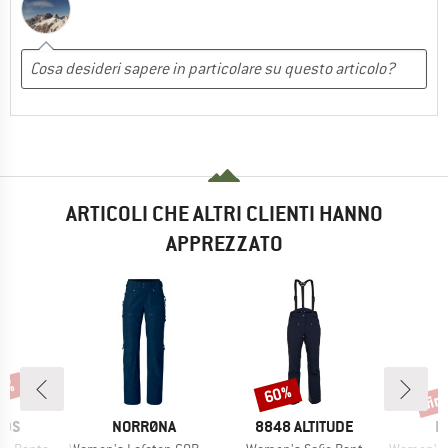
ARTICOLI CHE ALTRI CLIENTI HANNO
APPREZZATO
70%
fin
60%
Sconto
Scon
O
MARCHIO
MARCHIO
M
IDS
NORRØNA
8848 ALTITUDE
P