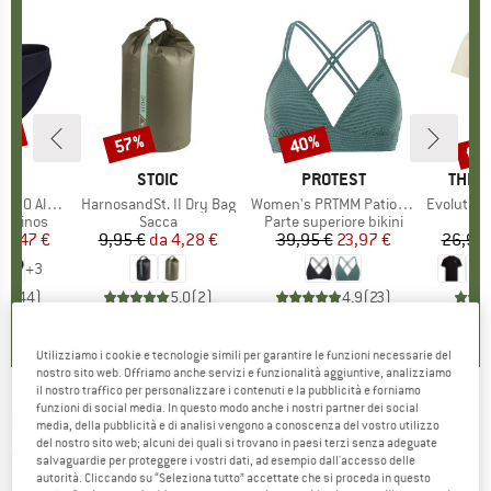
30%
fin
57%
40%
Sconto
Sconto
Scon
HIO
C
MARCHIO
STOIC
MARCHIO
PROTEST
MARC
THE 
enSt. Brief
Articolo
HarnosandSt. II Dry Bag
Articolo
Women's PRTMM Patio Triangle
Articolo
Evolution Simpl
odotti
merinos
Gruppo di prodotti
Sacca
Gruppo di prodotti
Parte superiore bikini
ezzo
ezzo ridotto
24,47 €
9,95 €
da
Prezzo
Prezzo ridotto
4,28 €
39,95 €
Prezzo
Prezzo ridotto
23,97 €
26,95 
+
3
,8
(
44
)
5,0
(
2
)
4,9
(
23
)
Utilizziamo i cookie e tecnologie simili per garantire le funzioni necessarie del
nostro sito web. Offriamo anche servizi e funzionalità aggiuntive, analizziamo
il nostro traffico per personalizzare i contenuti e la pubblicità e forniamo
funzioni di social media. In questo modo anche i nostri partner dei social
ROSSIGNOL
-
Women's Relax Pant - Pantaloni
media, della pubblicità e di analisi vengono a conoscenza del vostro utilizzo
del nostro sito web; alcuni dei quali si trovano in paesi terzi senza adeguate
da sci
salvaguardie per proteggere i vostri dati, ad esempio dall'accesso delle
autorità. Cliccando su “Seleziona tutto” accettate che si proceda in questo
(0)