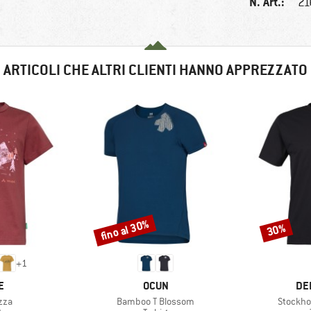
N. Art.:
21
ARTICOLI CHE ALTRI CLIENTI HANNO APPREZZATO
fino al 30%
30%
Sconto
Sconto
+
1
HIO
MARCHIO
MA
E
OCUN
DE
Articolo
Articolo
zza
Bamboo T Blossom
Stockho