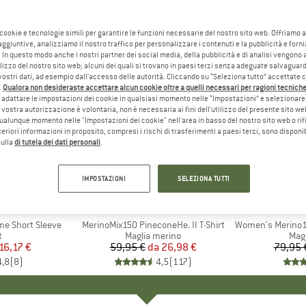
 cookie e tecnologie simili per garantire le funzioni necessarie del nostro sito web. Offriamo 
aggiuntive, analizziamo il nostro traffico per personalizzare i contenuti e la pubblicità e forn
 In questo modo anche i nostri partner dei social media, della pubblicità e di analisi vengon
ilizzo del nostro sito web; alcuni dei quali si trovano in paesi terzi senza adeguate salvaguard
vostri dati, ad esempio dall'accesso delle autorità. Cliccando su “Seleziona tutto” accettate 
.
Qualora non desideraste accettare alcun cookie oltre a quelli necessari per ragioni tecniche,
adattare le impostazioni dei cookie in qualsiasi momento nelle “Impostazioni” e selezionare 
 vostra autorizzazione è volontaria, non è necessaria ai fini dell'utilizzo del presente sito w
ualunque momento nelle "Impostazioni dei cookie" nell'area in basso del nostro sito web o rifi
lteriori informazioni in proposito, compresi i rischi di trasferimenti a paesi terzi, sono disponib
sulla
di tutela dei dati personali
.
fino al 55%
fino al 5
Sconto
Sconto
IMPOSTAZIONI
SELEZIONA TUTTI
+
12
+
4
 FACE
MARCHIO
HEBER PEAK
me Short Sleeve
Articolo
MerinoMix150 PineconeHe. II T-Shirt
Articolo
Women's Merino155 Laho
o di prodotti
t
Gruppo di prodotti
Maglia merino
Grup
Mag
ezzo
ezzo ridotto
16,17 €
59,95 €
da
Prezzo
Prezzo ridotto
26,98 €
79,95 
4,8
(
8
)
4,5
(
117
)