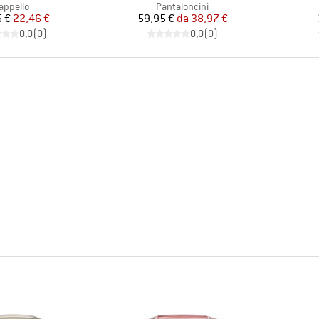
ruppo di prodotti
Gruppo di prodotti
appello
Pantaloncini
Prezzo
Prezzo ridotto
Prezzo
Prezzo ridotto
 €
22,46 €
59,95 €
da
38,97 €
0,0
(
0
)
0,0
(
0
)