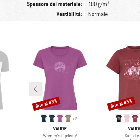
Spessore del materiale:
180 g/m²
Vestibilità:
Normale
fino al 43%
fino al 45%
Sconto
Sconto
+
2
MARCHIO
MARC
VAUDE
VAUD
Articolo
Articolo
Women's Cyclist V
Kid's Le