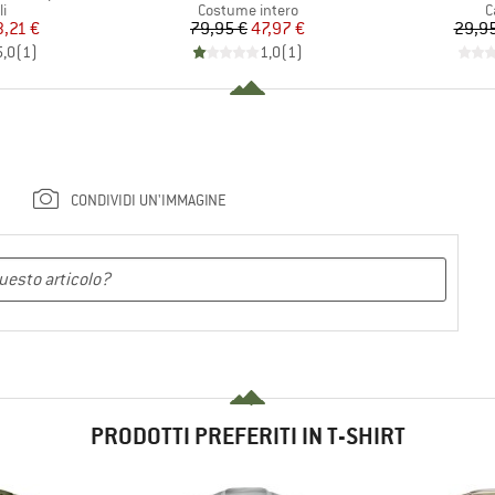
 di prodotti
Gruppo di prodotti
G
i
Costume intero
C
ezzo
ezzo ridotto
Prezzo
Prezzo ridotto
3,21 €
79,95 €
47,97 €
29,95
5,0
(
1
)
1,0
(
1
)
CONDIVIDI UN'IMMAGINE
PRODOTTI PREFERITI IN T-SHIRT