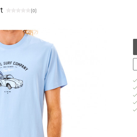
t
(0)