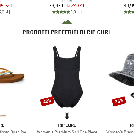
o di prodotti
Gruppo di prodotti
t
T-shirt
ezzo
ezzo ridotto
Prezzo
Prezzo ridotto
15,37 €
39,95 €
da
27,97 €
39,9
5,0
(
4
)
5,0
(
1
)
PRODOTTI PREFERITI DI RIP CURL
40%
25%
Sconto
Sconto
IO
MARCHIO
M
RL
RIP CURL
R
Articolo
Articolo
loom Open Toe
Women's Premium Surf One Piece
Women's Premi