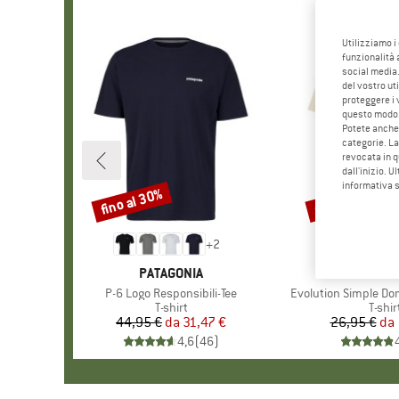
Utilizziamo i
funzionalità 
social media.
del vostro ut
proteggere i 
questo modo
Potete anche 
categorie. La
revocata in q
dall'inizio. U
informativa 
fino al 30%
fino al 40%
Sconto
Sconto
+
2
MARCHIO
PATAGONIA
MARCHIO
THE NORTH
Articolo
P-6 Logo Responsibili-Tee
Articolo
Evolution Simple Do
Gruppo di prodotti
T-shirt
Grupp
T-shir
44,95 €
da
Prezzo
Prezzo ridotto
31,47 €
26,95 €
da
Pr
Pr
4,6
(
46
)