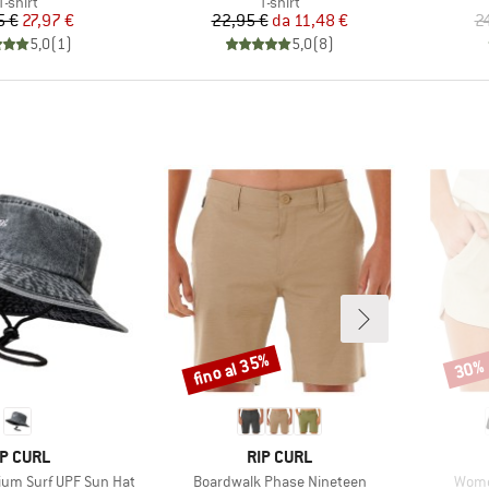
Gruppo di prodotti
Gruppo di prodotti
T-shirt
T-shirt
Prezzo
Prezzo ridotto
Prezzo
Prezzo ridotto
5 €
27,97 €
22,95 €
da
11,48 €
2
5,0
(
1
)
5,0
(
8
)
fino al 35%
30%
Sconto
Scont
ARCHIO
MARCHIO
IP CURL
RIP CURL
Articolo
Artico
um Surf UPF Sun Hat
Boardwalk Phase Nineteen
Women