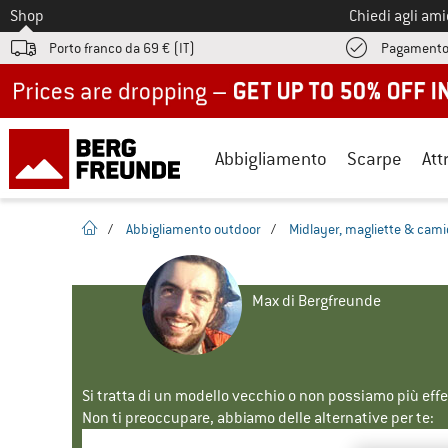
Allo
Shop
Chiedi agli am
Porto franco da 69 € (IT)
Pagamento
Up to 50% off now in our summer sale
Abbigliamento
Scarpe
Att
pagina iniziale
/
Abbigliamento outdoor
/
Midlayer, magliette & cami
Max di Bergfreunde
Si tratta di un modello vecchio o non possiamo più eff
Non ti preoccupare, abbiamo delle alternative per te: