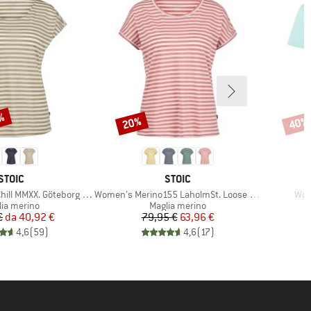
7%
20%
40%
Sconto
Scont
MARCHIO
MARCHIO
STOIC
STOIC
Articolo
Arti
XX. Göteborg Loose Tee St
Women's Merino155 LaholmSt. Loose Shirt Striped
Wom
po di prodotti
Gruppo di prodotti
lia merino
Maglia merino
Prezzo
Prezzo ridotto
Prezzo
Prezzo ridotto
€
da
40,92 €
79,95 €
63,96 €
4,6
(
59
)
4,6
(
17
)