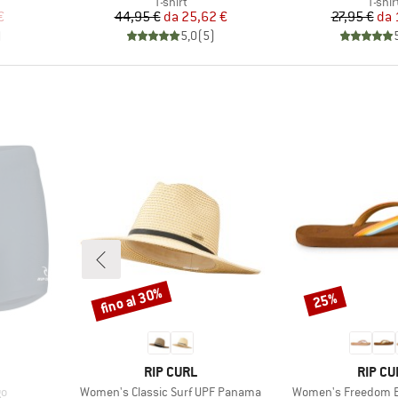
rodotti
Gruppo di prodotti
Grupp
T-shirt
T-shir
ridotto
Prezzo
Prezzo ridotto
Pr
Pr
€
44,95 €
da
25,62 €
27,95 €
da
)
5,0
(
5
)
fino al 30%
25%
Sconto
Sconto
MARCHIO
MARCH
RIP CURL
RIP CU
Articolo
Articolo
go
Women's Classic Surf UPF Panama
Women's Freedom B