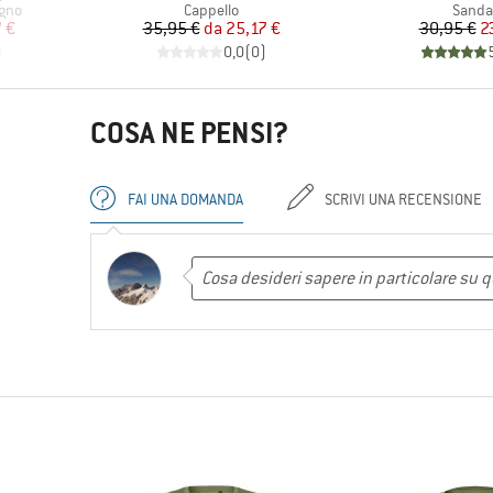
Gruppo di prodotti
Gruppo
agno
Cappello
Sandal
ridotto
Prezzo
Prezzo ridotto
Pr
Pr
 €
35,95 €
da
25,17 €
30,95 €
2
)
0,0
(
0
)
COSA NE PENSI?
FAI UNA DOMANDA
SCRIVI UNA RECENSIONE