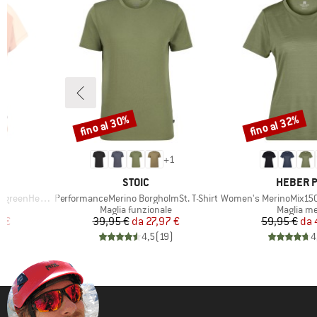
fino al 30%
fino al 32%
Sconto
Sconto
2
+
1
MARCHIO
MARCHI
STOIC
HEBER 
Articolo
Articolo
He. T-Shirt
PerformanceMerino BorgholmSt. T-Shirt
Women's MerinoMix150 Pinec
otti
Gruppo di prodotti
Gruppo di
Maglia funzionale
Maglia me
ridotto
Prezzo
Prezzo ridotto
Pr
Pr
6 €
39,95 €
da
27,97 €
59,95 €
da
)
4,5
(
19
)
4