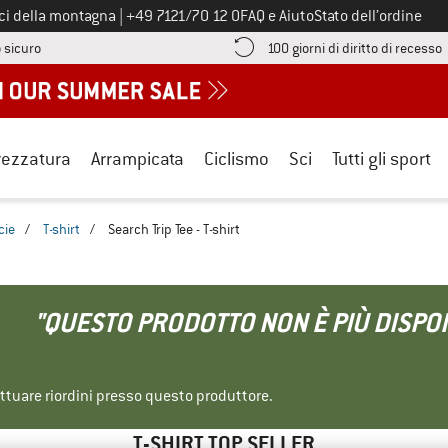
Chiamaci al numero
ici della montagna
|
+49 7121/70 12 0
FAQ e Aiuto
Stato dell’ordine
Qui trovi le informazioni di pagamento! Si apre in una casella informa
V
 sicuro
100 giorni di diritto di recesso
rezzatura
Arrampicata
Ciclismo
Sci
Tutti gli sport
cie
/
T-shirt
/
Search Trip Tee - T-shirt
"QUESTO PRODOTTO NON È PIÙ DISPON
ettuare riordini presso questo produttore.
T-SHIRT TOP SELLER