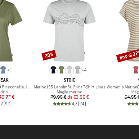
fino al 3
20%
Sconto
Sconto
+
1
+
4
O
MARCHIO
PEAK
STOIC
Articolo
Articolo
oneHe. II T-Shirt
Merino155 LaholmSt. Print T-Shirt Lines
Women's MerinoChill MM
 prodotti
Gruppo di prodotti
Grup
rino
Maglia merino
Mag
ezzo
ezzo ridotto
Prezzo
Prezzo ridotto
40,77 €
79,95 €
da
63,96 €
64,95 
,7
(
92
)
4,7
(
24
)