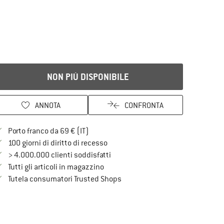
NON PIÙ DISPONIBILE
ANNOTA
CONFRONTA
Qui trovi ulteriori informazioni sulle spe
Porto franco da 69 € (IT)
Vai alla politica di recesso qui Si a
100 giorni di diritto di recesso
> 4.000.000 clienti soddisfatti
Tutti gli articoli in magazzino
Trovi tutte le informazioni qui!
Tutela consumatori Trusted Shops