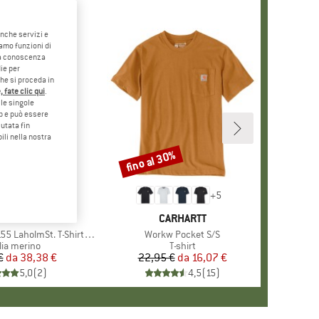
anche servizi e
iamo funzioni di
o a conoscenza
ie per
che si proceda in
 fate clic qui
.
le singole
eb e può essere
utata fin
ili nella nostra
2%
fino al 30%
Sconto
+
5
MARCHIO
STOIC
MARCHIO
CARHARTT
lmSt. T-Shirt Daisy Flower
Articolo
Workw Pocket S/S
po di prodotti
lia merino
Gruppo di prodotti
T-shirt
€
da
Prezzo
Prezzo ridotto
38,38 €
22,95 €
da
Prezzo
Prezzo ridotto
16,07 €
5,0
(
2
)
4,5
(
15
)