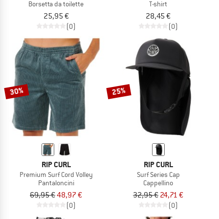
Borsetta da toilette
T-shirt
25,95 €
28,45 €
(0)
(0)
30%
25%
RIP CURL
RIP CURL
Premium Surf Cord Volley
Surf Series Cap
Pantaloncini
Cappellino
69,95 €
48,97 €
32,95 €
24,71 €
(0)
(0)