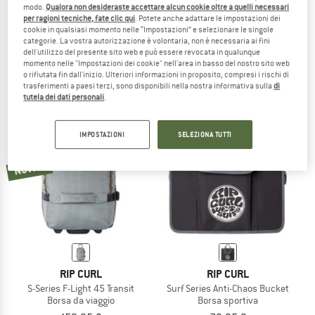
modo.
Qualora non desideraste accettare alcun cookie oltre a quelli necessari
RIP CURL
RIP CURL
per ragioni tecniche, fate clic qui
. Potete anche adattare le impostazioni dei
cookie in qualsiasi momento nelle “Impostazioni” e selezionare le singole
Surf Series 30 Hauler Pack
Dome Cord 18
categorie. La vostra autorizzazione è volontaria, non è necessaria ai fini
Zainetto
Zainetto
dell'utilizzo del presente sito web e può essere revocata in qualunque
85,95 €
39,95 €
momento nelle "Impostazioni dei cookie" nell'area in basso del nostro sito web
(0)
(0)
o rifiutata fin dall'inizio. Ulteriori informazioni in proposito, compresi i rischi di
trasferimenti a paesi terzi, sono disponibili nella nostra informativa sulla
di
tutela dei dati personali
.
IMPOSTAZIONI
SELEZIONA TUTTI
Novità
RIP CURL
RIP CURL
S-Series F-Light 45 Transit
Surf Series Anti-Chaos Bucket
Borsa da viaggio
Borsa sportiva