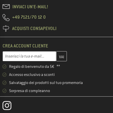
INVIACI UN'E-MAIL!
+49 7121/70 12 0
ACQUISTI CONSAPEVOLI
CREA ACCOUNT CLIENTE
Inserisci qui il tuo indirizzo e-mail e crea il tuo account cliente 
Indirizzo e-mail
Regalo di benvenuto da 5€ **
Accesso esclusivo a sconti
Salvataggio dei prodotti sul tuo promemoria
Sorpresa di compleanno