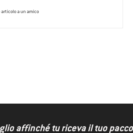
o articolo a un amico
io affinché tu riceva il tuo pacco 