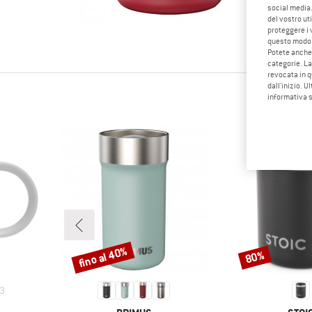
Altri ami
social media.
del vostro ut
vedono l'o
proteggere i 
condividil
questo modo
Potete anche 
categorie. La
revocata in q
dall'inizio. U
LE P
informativa 
fino al 40%
80%
Sconto
Sconto
3