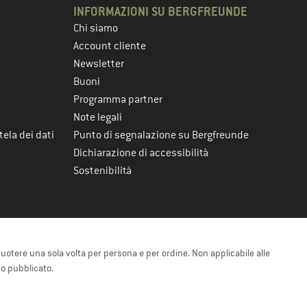
INFORMAZIONI SU BERGFREUNDE
Chi siamo
Account cliente
Newsletter
Buoni
Programma partner
Note legali
tela dei dati
Punto di segnalazione su Bergfreunde
Dichiarazione di accessibilità
Sostenibilità
cuotere una sola volta per persona e per ordine. Non applicabile alle
 o pubblicato.