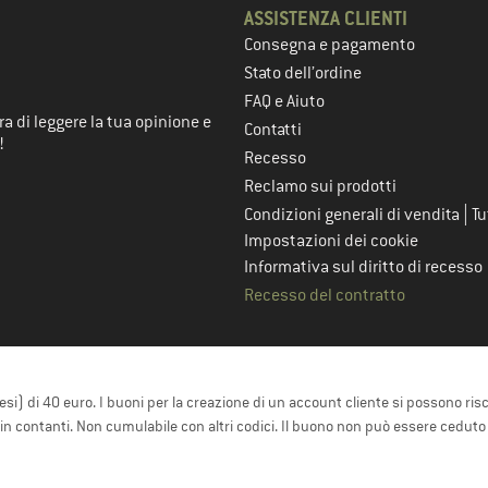
ASSISTENZA CLIENTI
Consegna e pagamento
nel passaggio successivo
Stato dell’ordine
FAQ e Aiuto
a di leggere la tua opinione e
Contatti
!
Recesso
Reclamo sui prodotti
|
Condizioni generali di vendita
Tu
Impostazioni dei cookie
Informativa sul diritto di recesso
Recesso del contratto
resi) di 40 euro. I buoni per la creazione di un account cliente si possono ris
e in contanti. Non cumulabile con altri codici. Il buono non può essere ceduto