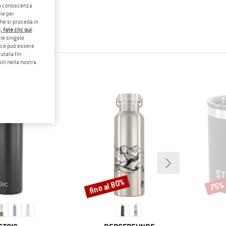
o a conoscenza
ie per
che si proceda in
 fate clic qui
.
le singole
eb e può essere
utata fin
ili nella nostra
STATO
fino al 80%
75%
Sconto
Scont