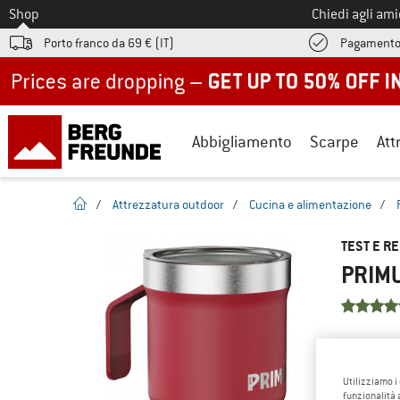
Allo
Shop
Chiedi agli am
Porto franco da 69 € (IT)
Pagamento
Up to 50% off now in our summer sale
Abbigliamento
Scarpe
Att
pagina iniziale
/
Attrezzatura outdoor
/
Cucina e alimentazione
/
TEST E R
PRIMU
CONOSCI 
Hai già t
Utilizziamo i
articolo? 
funzionalità 