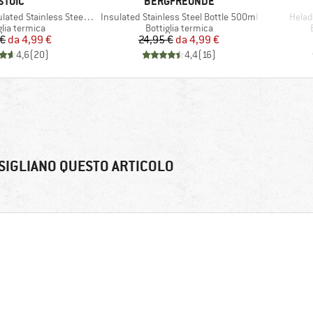
MARCHIO
MARCHIO
STOIC
BERGFREUNDE
Articolo
Artico
 Stainless Steel Bottle 500
Insulated Stainless Steel Bottle 500ml
Helad
o di prodotti
Gruppo di prodotti
glia termica
Bottiglia termica
Prezzo
Prezzo ridotto
Prezzo
Prezzo ridotto
 €
da
4,99 €
24,95 €
da
4,99 €
4,6
(
20
)
4,4
(
16
)
SIGLIANO QUESTO ARTICOLO