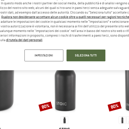
ci della montagna non
 In questo modo anche i nostri partner dei social media, della pubblicità e di analisi vengon
ilizzo del nostro sito web; alcuni dei quali si trovano in paesi terzi senza adeguate salvaguard
ra di leggere cosa ne pensi,
vostri dati, ad esempio dall'accesso delle autorità. Cliccando su “Seleziona tutto” accettate 
o con loro!
.
Qualora non desideraste accettare alcun cookie oltre a quelli necessari per ragioni tecniche,
adattare le impostazioni dei cookie in qualsiasi momento nelle “Impostazioni” e selezionare 
 vostra autorizzazione è volontaria, non è necessaria ai fini dell'utilizzo del presente sito w
ualunque momento nelle "Impostazioni dei cookie" nell'area in basso del nostro sito web o rifi
lteriori informazioni in proposito, compresi i rischi di trasferimenti a paesi terzi, sono disponib
ERSONE CHE HANNO VISUALIZZATO, HANNO ACQUI
sulla
di tutela dei dati personali
.
IMPOSTAZIONI
SELEZIONA TUTTI
80%
80%
Sconto
Sconto