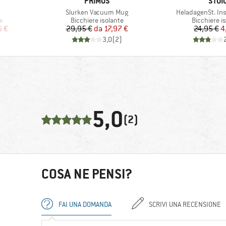
MARCHIO
MARC
PRIMUS
STOI
Articolo
Articolo
Slurken Vacuum Mug
HeladagenSt. In
ti
Gruppo di prodotti
Gruppo di p
e
Bicchiere isolante
Bicchiere i
ridotto
Prezzo
Prezzo ridotto
Pr
Pr
6 €
29,95 €
da
17,97 €
24,95 €
4
)
3,0
(
2
)
5,0
(2)
COSA NE PENSI?
FAI UNA DOMANDA
SCRIVI UNA RECENSIONE