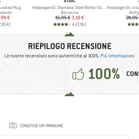
HIO
MARCHIO
C
STOIC
Articolo
Articolo
sulated Mug
HeladagenSt. Stainless Steel Bottle 500ml
HeladagenSt. Insulated
rodotti
Gruppo di prodotti
Grupp
solante
Borraccia
Botti
ezzo
ezzo ridotto
Prezzo
Prezzo ridotto
,99 €
15,95 €
3,19 €
24,95
2,8
(
4
)
4,2
(
16
)
RIEPILOGO RECENSIONE
Le nostre recensioni sono autentiche al 100%.
Più informazioni
100%
CON
CONDIVIDI UN'IMMAGINE