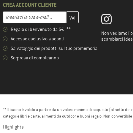
CREA ACCOUNT CLIENTE
Inserisci qui il tuo indirizzo e-mail e crea il tuo account cliente 
Indirizzo e-mail
Regalo di benvenuto da 5€ **
Non vediamo l'or
Accesso esclusivo a sconti
scambiarci idee
Salvataggio dei prodotti sul tuo promemoria
Sorpresa di compleanno
**Il buono è valido a partire da un valore minimo di acquisto (al netto dei 
categorie libri e carte, alimenti da outdoor e buoni regalo. Non convertibil
Highlights