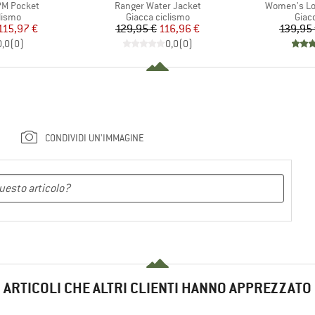
Articolo
Articolo
PM Pocket
Ranger Water Jacket
Women's Lo
prodotti
Gruppo di prodotti
Grupp
lismo
Giacca ciclismo
Giac
ezzo
ezzo ridotto
Prezzo
Prezzo ridotto
115,97 €
129,95 €
116,96 €
139,95
0,0
(
0
)
0,0
(
0
)
CONDIVIDI UN'IMMAGINE
ARTICOLI CHE ALTRI CLIENTI HANNO APPREZZATO