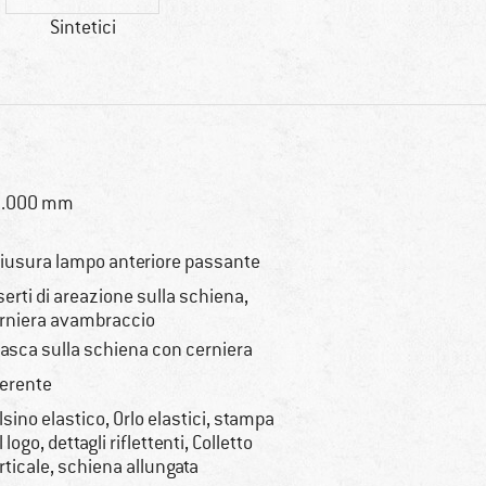
Sintetici
0.000 mm
iusura lampo anteriore passante
serti di areazione sulla schiena,
rniera avambraccio
tasca sulla schiena con cerniera
erente
lsino elastico, Orlo elastici, stampa
l logo, dettagli riflettenti, Colletto
rticale, schiena allungata