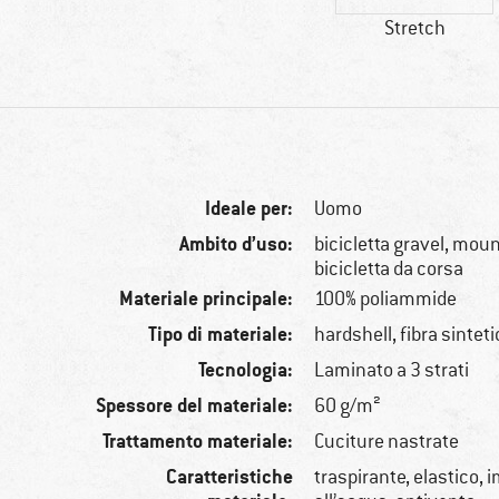
Stretch
Ideale per:
Uomo
Ambito d’uso:
bicicletta gravel, moun
bicicletta da corsa
Materiale principale:
100% poliammide
Tipo di materiale:
hardshell, fibra sintet
Tecnologia:
Laminato a 3 strati
Spessore del materiale:
60 g/m²
Trattamento materiale:
Cuciture nastrate
Caratteristiche
traspirante, elastico,