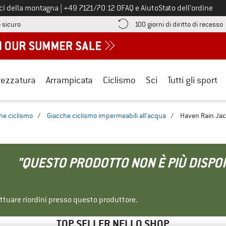
Chiamaci al numero
ici della montagna
|
+49 7121/70 12 0
FAQ e Aiuto
Stato dell’ordine
Qui trovi le informazioni di pagamento! Si apre in una casella informa
V
 sicuro
100 giorni di diritto di recesso
rezzatura
Arrampicata
Ciclismo
Sci
Tutti gli sport
he ciclismo
/
Giacche ciclismo impermeabili all'acqua
/
Haven Rain Jack
"QUESTO PRODOTTO NON È PIÙ DISPON
ettuare riordini presso questo produttore.
TOP SELLER NELLO SHOP