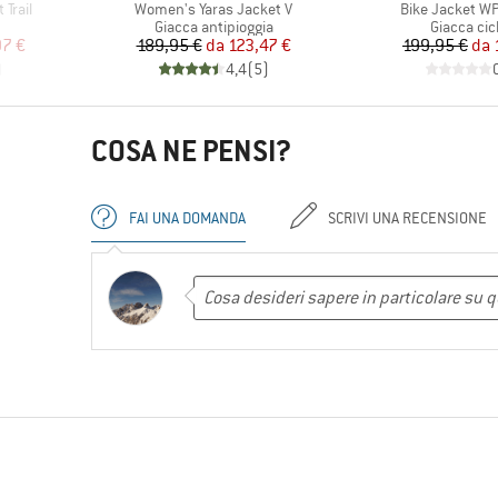
Articolo
Articolo
Trail
Women's Yaras Jacket V
Bike Jacket W
tti
Gruppo di prodotti
Gruppo di 
Giacca antipioggia
Giacca cic
ridotto
Prezzo
Prezzo ridotto
Pr
Pr
97 €
189,95 €
da
123,47 €
199,95 €
da
)
4,4
(
5
)
COSA NE PENSI?
FAI UNA DOMANDA
SCRIVI UNA RECENSIONE