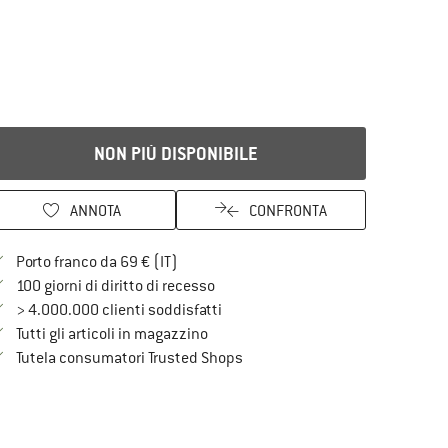
NON PIÙ DISPONIBILE
ANNOTA
CONFRONTA
Qui trovi ulteriori informazioni sulle spe
Porto franco da 69 € (IT)
Vai alla politica di recesso qui Si a
100 giorni di diritto di recesso
> 4.000.000 clienti soddisfatti
Tutti gli articoli in magazzino
Trovi tutte le informazioni qui!
Tutela consumatori Trusted Shops