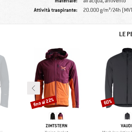
materiale:
all’acqua, antivento
Attività traspirante:
20.000 g/m²/24h (MV
LE P
fino al 22%
60%
Sconto
Sconto
MARCHIO
MARC
ZIMTSTERN
VAUD
Articolo
Articolo