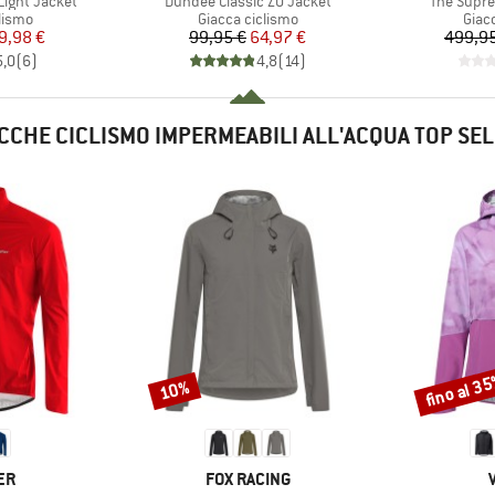
Light Jacket
Dundee Classic ZO Jacket
The Supre
prodotti
Gruppo di prodotti
Grupp
lismo
Giacca ciclismo
Giac
ezzo
ezzo ridotto
Prezzo
Prezzo ridotto
9,98 €
99,95 €
64,97 €
499,95
5,0
(
6
)
4,8
(
14
)
CCHE CICLISMO IMPERMEABILI ALL'ACQUA TOP SE
fino al 3
10%
Sconto
Sconto
IO
MARCHIO
ER
FOX RACING