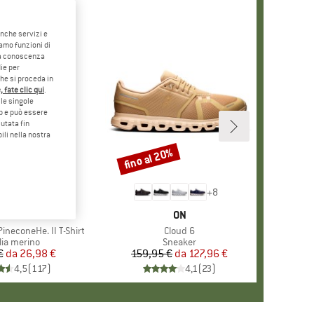
anche servizi e
iamo funzioni di
o a conoscenza
ie per
che si proceda in
 fate clic qui
.
le singole
eb e può essere
utata fin
ili nella nostra
5%
fino al 20%
Sconto
+
4
+
8
CHIO
ER PEAK
MARCHIO
ON
ineconeHe. II T-Shirt
Articolo
Cloud 6
po di prodotti
lia merino
Gruppo di prodotti
Sneaker
€
da
Prezzo
Prezzo ridotto
26,98 €
159,95 €
da
Prezzo
Prezzo ridotto
127,96 €
4,5
(
117
)
4,1
(
23
)