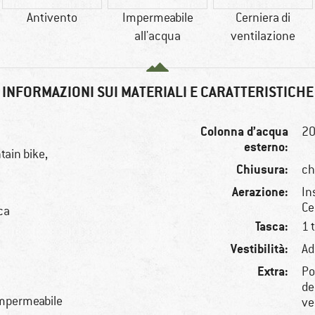
Antivento
Impermeabile
Cerniera di
all'acqua
ventilazione
INFORMAZIONI SUI MATERIALI E CARATTERISTICHE
Colonna d’acqua
2
esterno:
tain bike,
Chiusura:
ch
Aerazione:
In
Ce
ica
Tasca:
1 
Vestibilità:
Ad
Extra:
Po
de
 impermeabile
ve