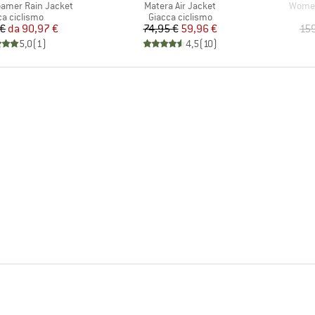
Articolo
Articol
amer Rain Jacket
Matera Air Jacket
Women'
o di prodotti
Gruppo di prodotti
ca ciclismo
Giacca ciclismo
Prezzo
Prezzo ridotto
Prezzo
Prezzo ridotto
 €
da
90,97 €
74,95 €
59,96 €
15
5,0
(
1
)
4,5
(
10
)