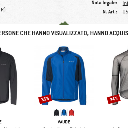
Nota legale:
In
TR)
N. Art.:
05
ERSONE CHE HANNO VISUALIZZATO, HANNO ACQUI
35%
34%
Sconto
Sconto
HIO
MARCHIO
E
VAUDE
Articolo
Articolo