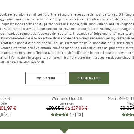
 cookie e tecnologie simili per garantire le funzioni necessarie del nostro sito web. Offriamo 
aggiuntive, analizziamo il nostro traffico per personalizzare i contenuti e la pubblicità e forn
 In questo modo anche i nostri partner dei social media, della pubblicità e di analisi vengon
ilizzo del nostro sito web; alcuni dei quali si trovano in paesi terzi senza adeguate salvaguard
vostri dati, ad esempio dall'accesso delle autorità. Cliccando su “Seleziona tutto” accettate 
.
Qualora non desideraste accettare alcun cookie oltre a quelli necessari per ragioni tecniche,
adattare le impostazioni dei cookie in qualsiasi momento nelle “Impostazioni” e selezionare 
 vostra autorizzazione è volontaria, non è necessaria ai fini dell'utilizzo del presente sito w
ualunque momento nelle "Impostazioni dei cookie" nell'area in basso del nostro sito web o rifi
lteriori informazioni in proposito, compresi i rischi di trasferimenti a paesi terzi, sono disponib
sulla
di tutela dei dati personali
.
fino al 20%
fino al 5
Sconto
Sconto
IMPOSTAZIONI
SELEZIONA TUTTI
+
1
+
10
O
NIA
MARCHIO
ON
MAR
HEB
Jacket
Articolo
Women's Cloud 6
Articolo
MerinoMix150 P
 prodotti
 pile
Gruppo di prodotti
Sneaker
Grup
Mag
ezzo
ezzo ridotto
101,97 €
159,95 €
da
Prezzo
Prezzo ridotto
127,96 €
59,95 
,6
(
71
)
4,7
(
48
)