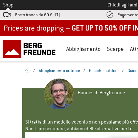
Allo
Shop
Chiedi agli am
Porto franco da 69 € (IT)
Pagamento
Up to 50% off now in our summer sale
Abbigliamento
Scarpe
Att
pagina iniziale
/
Abbigliamento outdoor
/
Giacche outdoor
/
Giacc
Hannes di Bergfreunde
Si tratta di un modello vecchio o non possiamo più eff
Non ti preoccupare, abbiamo delle alternative per te: