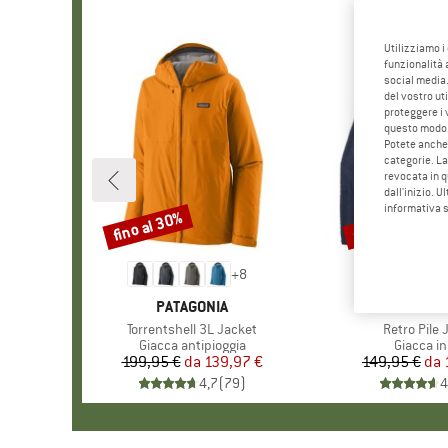
Utilizziamo i
funzionalità 
social media.
del vostro ut
proteggere i 
questo modo
Potete anche 
categorie. La
revocata in q
dall'inizio. U
informativa 
fino al 30%
fino al 32%
Sconto
Sconto
+
8
MARCHIO
PATAGONIA
MARCHI
PATAGO
Articolo
Torrentshell 3L Jacket
Articolo
Retro Pile 
Gruppo di prodotti
Giacca antipioggia
Gruppo di
Giacca in
199,95 €
da
Prezzo
Prezzo ridotto
139,97 €
149,95 €
da
Pr
Pr
4,7
(
79
)
4