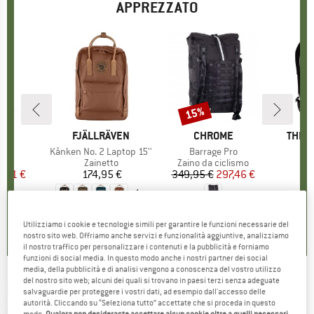
APPREZZATO
15%
Sconto
IO
RY
MARCHIO
FJÄLLRÄVEN
MARCHIO
CHROME
MARC
THE 
o
14
Articolo
Kånken No. 2 Laptop 15''
Articolo
Barrage Pro
 di prodotti
to
Gruppo di prodotti
Zainetto
Gruppo di prodotti
Zaino da ciclismo
G
Z
ezzo
ezzo ridotto
6,41 €
174,95 €
Prezzo
349,95 €
Prezzo
Prezzo ridotto
297,46 €
1
+
4
5,0
(
3
)
5,0
(
4
)
5,0
(
3
)
Utilizziamo i cookie e tecnologie simili per garantire le funzioni necessarie del
nostro sito web. Offriamo anche servizi e funzionalità aggiuntive, analizziamo
il nostro traffico per personalizzare i contenuti e la pubblicità e forniamo
funzioni di social media. In questo modo anche i nostri partner dei social
media, della pubblicità e di analisi vengono a conoscenza del vostro utilizzo
del nostro sito web; alcuni dei quali si trovano in paesi terzi senza adeguate
PICTURE
-
Grounds 22 Backpack - Zainetto
salvaguardie per proteggere i vostri dati, ad esempio dall'accesso delle
autorità. Cliccando su “Seleziona tutto” accettate che si proceda in questo
(0)