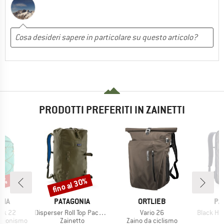
PRODOTTI PREFERITI IN ZAINETTI
20%
fino al 30%
Sconto
O
MARCHIO
MARCHIO
MA
NIA
PATAGONIA
ORTLIEB
PA
Articolo
Articolo
Articolo
ack 22
Disperser Roll Top Pack 40
Vario 26
Black Ho
otti
Gruppo di prodotti
Gruppo di prodotti
G
rsionismo
Zainetto
Zaino da ciclismo
Z