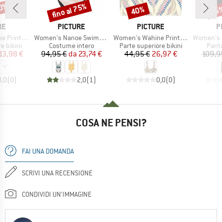
60%
fino al 75%
40%
25
Sconto
Sconto
Scon
IO
MARCHIO
MARCHIO
M
RE
PICTURE
PICTURE
P
Articolo
Articolo
Articolo
ed Bottoms
Women's Nanoe Swimsuit
Women's Wahine Printed Top
Women's Outif
odotti
Gruppo di prodotti
Gruppo di prodotti
Grupp
re bikini
Costume intero
Parte superiore bikini
Panta
ezzo
ezzo ridotto
Prezzo
Prezzo ridotto
Prezzo
Prezzo ridotto
13,98 €
94,95 €
da
23,74 €
44,95 €
26,97 €
109,9
0,0
(
0
)
2,0
(
1
)
0,0
(
0
)
COSA NE PENSI?
FAI UNA DOMANDA
SCRIVI UNA RECENSIONE
CONDIVIDI UN'IMMAGINE