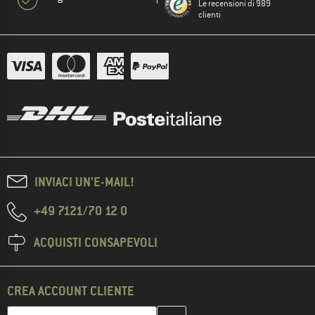
Le recensioni di 989
clienti
INVIACI UN'E-MAIL!
+49 7121/70 12 0
ACQUISTI CONSAPEVOLI
CREA ACCOUNT CLIENTE
Inserisci qui il tuo indirizzo e-mail e crea il tuo account cliente 
Indirizzo e-mail