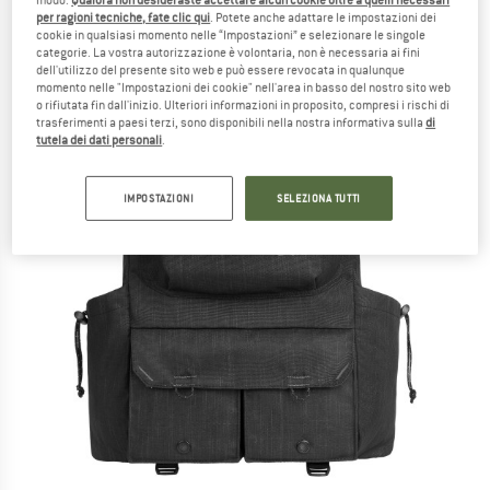
modo.
Qualora non desideraste accettare alcun cookie oltre a quelli necessari
per ragioni tecniche, fate clic qui
. Potete anche adattare le impostazioni dei
cookie in qualsiasi momento nelle “Impostazioni” e selezionare le singole
categorie. La vostra autorizzazione è volontaria, non è necessaria ai fini
dell'utilizzo del presente sito web e può essere revocata in qualunque
momento nelle "Impostazioni dei cookie" nell'area in basso del nostro sito web
o rifiutata fin dall'inizio. Ulteriori informazioni in proposito, compresi i rischi di
trasferimenti a paesi terzi, sono disponibili nella nostra informativa sulla
di
tutela dei dati personali
.
IMPOSTAZIONI
SELEZIONA TUTTI