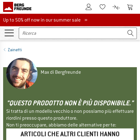
Al conto cliente
Al Ca
Alla lista promemo
Al confront
Up to 50% off now in our summer sale
Up to 50% off now in our summer sale »
Zainetti
Max di Bergfreunde
"QUESTO PRODOTTO NON È PIÙ DISPONIBILE."
Si tratta di un modello vecchio o non possiamo più effettuare
riordini presso questo produttore.
Non ti preoccupare, abbiamo delle alternative per te:
ARTICOLI CHE ALTRI CLIENTI HANNO