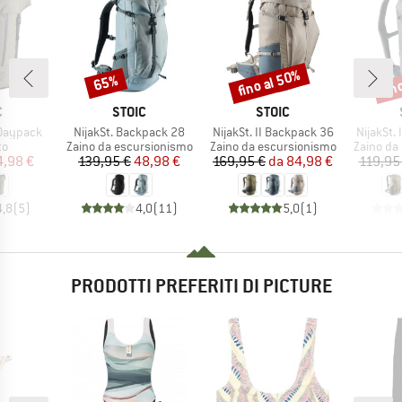
fino al 50%
fin
65%
Sconto
Sconto
Scon
HIO
MARCHIO
MARCHIO
C
STOIC
STOIC
Articolo
Articolo
Articolo
 Daypack
NijakSt. Backpack 28
NijakSt. II Backpack 36
NijakSt.
 di prodotti
Gruppo di prodotti
Gruppo di prodotti
Gruppo di
to
Zaino da escursionismo
Zaino da escursionismo
Zaino da
ezzo
ezzo ridotto
Prezzo
Prezzo ridotto
Prezzo
Prezzo ridotto
4,98 €
139,95 €
48,98 €
169,95 €
da
84,98 €
119,95
4,8
(
5
)
4,0
(
11
)
5,0
(
1
)
PRODOTTI PREFERITI DI PICTURE