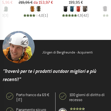
ezzo
ezzo ridotto
Prezzo
Prezzo ridotto
Prezzo
95,96 €
219,95 €
da
153,97 €
199,95 €
1
5,0
(
3
)
4,0
(
1
)
4,9
(
42
)
Jürgen di Bergfreunde - Acquirenti
"Troverò per te i prodotti outdoor migliori e più
recenti!"
Porto franco da 69 €
100 giorni di diritto di
(IT)
recesso
Pagamento sicuro