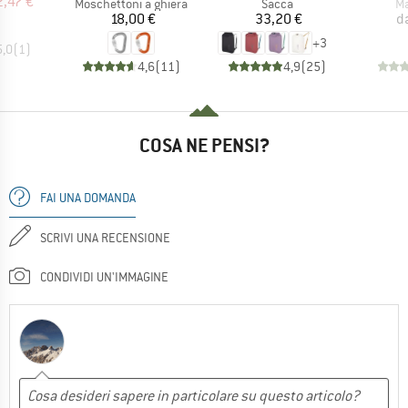
ezzo
ezzo ridotto
2,47 €
Gruppo di prodotti
Gruppo di prodotti
Gr
Moschettoni a ghiera
Sacca
Ma
Prezzo
Prezzo
18,00 €
33,20 €
d
+
3
5,0
(
1
)
4,6
(
11
)
4,9
(
25
)
COSA NE PENSI?
FAI UNA DOMANDA
SCRIVI UNA RECENSIONE
CONDIVIDI UN'IMMAGINE