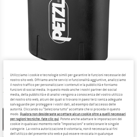
Utilizziamo i cookie e tecnologie simili per garantire le funzioni necessarie del
Prezzo originale :
Prezzo:
94,95
€
nostro sito web. Offriamo anche servizi e funzionalità aggiuntive, analizziamo
80,71
€
il nostro traffico per personalizzare i contenuti e la pubblicità e forniamo
incl. IVA
funzioni di social media. In questo modo anche i nostri partner dei social
Italia. Informazioni sui cost
Nessuna spesa di spedizione
(IT)
media, della pubblicità e di analisi vengono a conoscenza del vostro utilizzo
del nostro sito web; alcuni dei quali si trovano in paesi terzi senza adeguate
salvaguardie per proteggere i vostri dati, ad esempio dall'accesso delle
Colore:
Black
autorità. Cliccando su “Seleziona tutto” accettate che si proceda in questo
modo.
Qualora non desideraste accettare alcun cookie oltre a quelli necessari
per ragioni tecniche, fate clic qui
. Potete anche adattare le impostazioni dei
cookie in qualsiasi momento nelle “Impostazioni” e selezionare le singole
15%
categorie. La vostra autorizzazione è volontaria, non è necessaria ai fini
dell'utilizzo del presente sito web e può essere revocata in qualunque