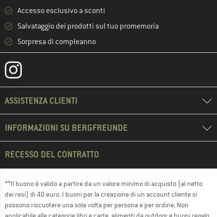
Accesso esclusivo a sconti
Salvataggio dei prodotti sul tuo promemoria
Sorpresa di compleanno
ASSISTENZA CLIENTI
INFORMAZIONI SU BERGFREUNDE
RECESSO DEL CONTRATTO
**Il buono è valido a partire da un valore minimo di acquisto (al netto
dei resi) di 40 euro. I buoni per la creazione di un account cliente si
possono riscuotere una sola volta per persona e per ordine. Non
applicabile alle categorie libri e carte, alimenti da outdoor e buoni regalo.