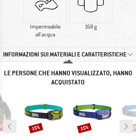
Impermeabile
168 g
all'acqua
INFORMAZIONI SUI MATERIALI E CARATTERISTICHE
LE PERSONE CHE HANNO VISUALIZZATO, HANNO
ACQUISTATO
25%
15%
15%
15
Sconto
Sconto
Scon