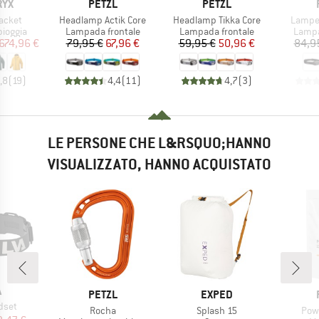
O
MARCHIO
MARCHIO
RYX
PETZL
PETZL
Articolo
Articolo
Articol
acket
Headlamp Actik Core
Headlamp Tikka Core
Lampe 
rodotti
Gruppo di prodotti
Gruppo di prodotti
Gruppo
pioggia
Lampada frontale
Lampada frontale
Lampa
ezzo
ezzo ridotto
Prezzo
Prezzo ridotto
Prezzo
Prezzo ridotto
674,96 €
79,95 €
67,96 €
59,95 €
50,96 €
84,9
,8
(
19
)
4,4
(
11
)
4,7
(
3
)
LE PERSONE CHE L&RSQUO;HANNO
VISUALIZZATO, HANNO ACQUISTATO
HIO
A
MARCHIO
MARCHIO
PETZL
EXPED
dset
Articolo
Articolo
Arti
Rocha
Splash 15
Pow