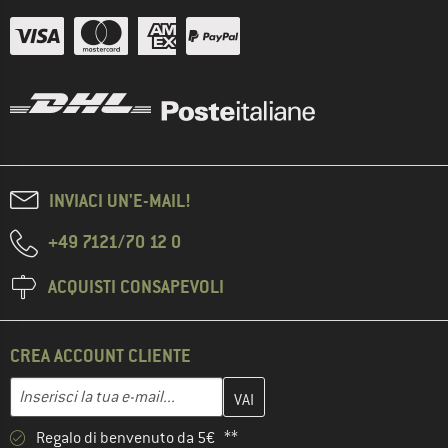
INVIACI UN'E-MAIL!
+49 7121/70 12 0
ACQUISTI CONSAPEVOLI
CREA ACCOUNT CLIENTE
Inserisci qui il tuo indirizzo e-mail e crea il tuo account cliente 
Indirizzo e-mail
Regalo di benvenuto da 5€ **