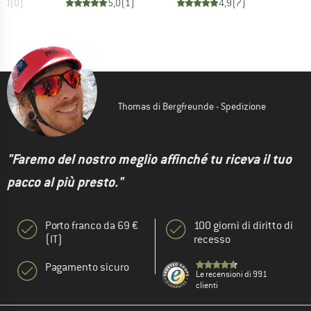
0,0
(
0
)
5,0
(
1
)
4,9
(
7
)
Thomas di Bergfreunde - Spedizione
"Faremo del nostro meglio affinché tu riceva il tuo
pacco al più presto."
Porto franco da 69 €
100 giorni di diritto di
(IT)
recesso
Pagamento sicuro
Le recensioni di 991
clienti