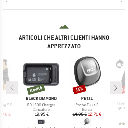
ARTICOLI CHE ALTRI CLIENTI HANNO
APPREZZATO
Novità
15%
25
Novità
Sconto
Scon
IO
MARCHIO
MARCHIO
RA
BLACK DIAMOND
PETZL
Articol
Free B
Articolo
Articolo
 5 Finger
BD 1500 Charger
Poche Tikka 2
39,95
 di prodotti
Gruppo di prodotti
Gruppo di prodotti
i
Caricatore
Borsa
ezzo
ezzo ridotto
Prezzo
Prezzo
Prezzo ridotto
2,46 €
19,95 €
14,95 €
12,71 €