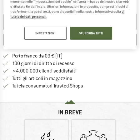
Il link si apre in una casella infor
Tempi di consegna: 3-5 giorni lavorativi
momento nelle "Impostazioni dei cookie" nell'area in basso del nostro sito web
o rifiutata fin dall'inizio. Ulteriori informazioni in proposito, compresi i rischi di
Quantità:
trasferimenti a paesi terzi, sono disponibili nella nostra informativa sulla
di
tutela dei dati personali
.
NEL CARRELLO
IMPOSTAZIONI
SELEZIONA TUTTI
ANNOTA
CONFRONTA
Qui trovi ulteriori informazioni sulle
Porto franco da 69 € (IT)
Vai alla politica di recesso qui 
100 giorni di diritto di recesso
> 4.000.000 clienti soddisfatti
Tutti gli articoli in magazzino
Trovi tutte le informazioni q
Tutela consumatori Trusted Shops
IN BREVE