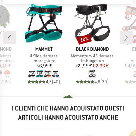
10%
10
Sconto
Scon
MARCHIO
MARCHIO
M
AMOND
MAMMUT
BLACK DIAMOND
E
Articolo
Articolo
Helmet
4 Slide Harness
Momentum 4S Harness
dotti
Gruppo di prodotti
Gruppo di prodotti
Gru
ampicata
Imbragatura
Imbragatura
Imb
ezzo
ezzo ridotto
Prezzo
Prezzo
Prezzo ridotto
,46 €
56,95 €
69,95 €
62,96 €
64,95
,7
(
60
)
4,7
(
40
)
4,8
(
39
)
I CLIENTI CHE HANNO ACQUISTATO QUESTI
ARTICOLI HANNO ACQUISTATO ANCHE