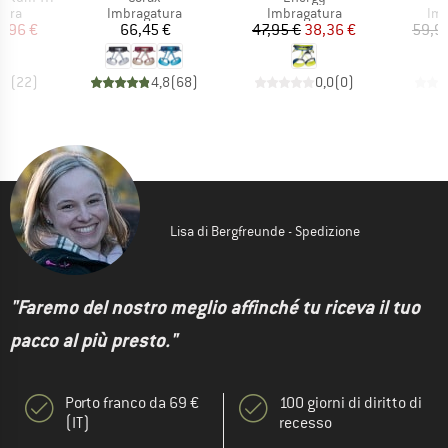
 prodotti
Gruppo di prodotti
Gruppo di prodotti
Gru
tura
Imbragatura
Imbragatura
Imb
ezzo
ezzo ridotto
Prezzo
Prezzo
Prezzo ridotto
3,96 €
66,45 €
47,95 €
38,36 €
59,9
,7
(
22
)
4,8
(
68
)
0,0
(
0
)
Lisa di Bergfreunde - Spedizione
"Faremo del nostro meglio affinché tu riceva il tuo
pacco al più presto."
Porto franco da 69 €
100 giorni di diritto di
(IT)
recesso