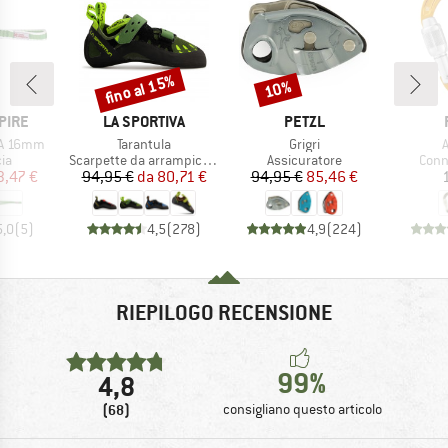
fino al 15%
10%
Sconto
Sconto
MARCHIO
MARCHIO
PIRE
LA SPORTIVA
PETZL
Articolo
Articolo
A
PA 16mm
Tarantula
Grigri
di prodotti
Gruppo di prodotti
Gruppo di prodotti
Grupp
ia
Scarpette da arrampicata
Assicuratore
Conn
ezzo
ezzo ridotto
Prezzo
Prezzo ridotto
Prezzo
Prezzo ridotto
3,47 €
94,95 €
da
80,71 €
94,95 €
85,46 €
5,0
(
5
)
4,5
(
278
)
4,9
(
224
)
RIEPILOGO RECENSIONE
99%
4,8
(68)
consigliano questo articolo