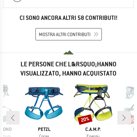
CI SONO ANCORA ALTRI 58 CONTRIBUTI!
MOSTRA ALTRI CONTRIBUTI
LE PERSONE CHE L&RSQUO;HANNO
VISUALIZZATO, HANNO ACQUISTATO
20%
20
Sconto
Scon
MARCHIO
MARCHIO
M
AMOND
PETZL
C.A.M.P.
E
Articolo
Articolo
 Harness
Corax
Energy