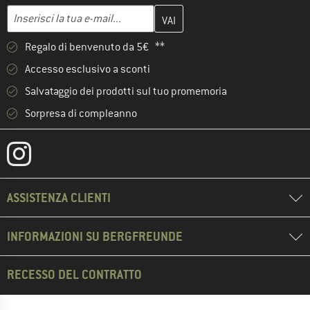
Inserisci qui il tuo indirizzo e-mail e crea il tuo account cliente 
Indirizzo e-mail
Regalo di benvenuto da 5€ **
Accesso esclusivo a sconti
Salvataggio dei prodotti sul tuo promemoria
Sorpresa di compleanno
ASSISTENZA CLIENTI
INFORMAZIONI SU BERGFREUNDE
RECESSO DEL CONTRATTO