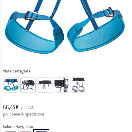
Viste dettagliate
Prezzo:
66,45
€
incl. IVA
Informazioni sui costi di spedizione. Si apre in una
più Spese di spedizione
Colore:
Navy Blue