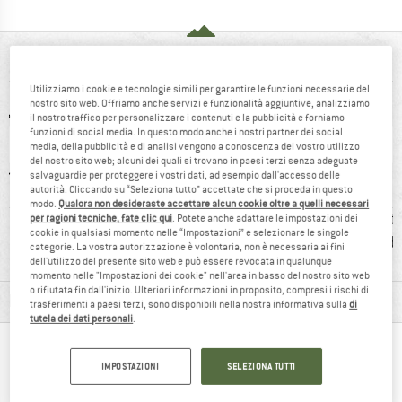
IN BREVE
Utilizziamo i cookie e tecnologie simili per garantire le funzioni necessarie del
nostro sito web. Offriamo anche servizi e funzionalità aggiuntive, analizziamo
il nostro traffico per personalizzare i contenuti e la pubblicità e forniamo
funzioni di social media. In questo modo anche i nostri partner dei social
media, della pubblicità e di analisi vengono a conoscenza del vostro utilizzo
del nostro sito web; alcuni dei quali si trovano in paesi terzi senza adeguate
salvaguardie per proteggere i vostri dati, ad esempio dall'accesso delle
autorità. Cliccando su “Seleziona tutto” accettate che si proceda in questo
modo.
Qualora non desideraste accettare alcun cookie oltre a quelli necessari
0 g
99%
clienti dicono:
clienti
per ragioni tecniche, fate clic qui
. Potete anche adattare le impostazioni dei
cookie in qualsiasi momento nelle “Impostazioni” e selezionare le singole
raccomandare
Qualità/prezzo
rob
categorie. La vostra autorizzazione è volontaria, non è necessaria ai fini
dell'utilizzo del presente sito web e può essere revocata in qualunque
momento nelle "Impostazioni dei cookie" nell'area in basso del nostro sito web
o rifiutata fin dall'inizio. Ulteriori informazioni in proposito, compresi i rischi di
INFORMAZIONI SUI MATERIALI E CARATTERISTICHE
trasferimenti a paesi terzi, sono disponibili nella nostra informativa sulla
di
tutela dei dati personali
.
LE PERSONE CHE HANNO VISUALIZZATO, HANNO
IMPOSTAZIONI
SELEZIONA TUTTI
ACQUISTATO