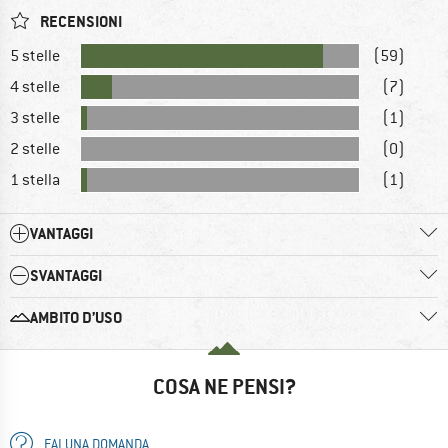
RECENSIONI
5 stelle
(59)
4 stelle
(7)
3 stelle
(1)
2 stelle
(0)
1 stella
(1)
VANTAGGI
SVANTAGGI
AMBITO D’USO
COSA NE PENSI?
FAI UNA DOMANDA