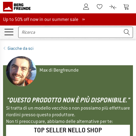
Al conto cliente
Al Ca
Alla lista promemo
Al confront
Up to 50% off now in our summer sale
Up to 50% off now in our summer sale »
Giacche da sci
Max di Bergfreunde
"QUESTO PRODOTTO NON È PIÙ DISPONIBILE."
Si tratta di un modello vecchio o non possiamo più effettuare
riordini presso questo produttore.
Non ti preoccupare, abbiamo delle alternative per te:
TOP SELLER NELLO SHOP