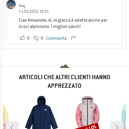
Kay
11.03.2022 19:31
Ciao Alexander, sì, la giacca è adatta anche per
lo sci alpinismo. I migliori saluti!
0
0
Commenta
ARTICOLI CHE ALTRI CLIENTI HANNO
APPREZZATO
Sconto
Scon