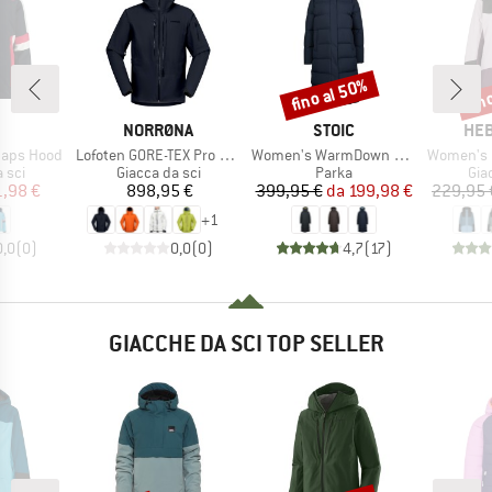
fino al 50%
fin
Sconto
Scon
CHIO
MARCHIO
MARCHIO
MAR
NORRØNA
STOIC
HEB
Articolo
Articolo
Articolo
Snaps Hood
Lofoten GORE-TEX Pro Jacket
Women's WarmDown MMXX. Pitea Long Parka
Women's Pinus
 prodotti
Gruppo di prodotti
Gruppo di prodotti
Gru
 sci
Giacca da sci
Parka
Gia
ezzo
ezzo ridotto
Prezzo
Prezzo
Prezzo ridotto
1,98 €
898,95 €
399,95 €
da
199,98 €
229,95 
+
1
0,0
(
0
)
0,0
(
0
)
4,7
(
17
)
GIACCHE DA SCI TOP SELLER