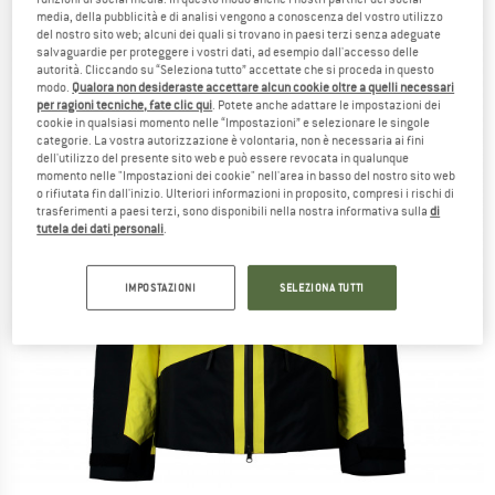
media, della pubblicità e di analisi vengono a conoscenza del vostro utilizzo
del nostro sito web; alcuni dei quali si trovano in paesi terzi senza adeguate
salvaguardie per proteggere i vostri dati, ad esempio dall'accesso delle
autorità. Cliccando su “Seleziona tutto” accettate che si proceda in questo
modo.
Qualora non desideraste accettare alcun cookie oltre a quelli necessari
per ragioni tecniche, fate clic qui
. Potete anche adattare le impostazioni dei
cookie in qualsiasi momento nelle “Impostazioni” e selezionare le singole
categorie. La vostra autorizzazione è volontaria, non è necessaria ai fini
dell'utilizzo del presente sito web e può essere revocata in qualunque
momento nelle "Impostazioni dei cookie" nell'area in basso del nostro sito web
o rifiutata fin dall'inizio. Ulteriori informazioni in proposito, compresi i rischi di
trasferimenti a paesi terzi, sono disponibili nella nostra informativa sulla
di
tutela dei dati personali
.
IMPOSTAZIONI
SELEZIONA TUTTI