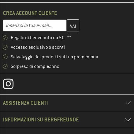
CREA ACCOUNT CLIENTE
Inserisci qui il tuo indirizzo e-mail e crea il tuo account cliente 
Inserisci la tua e-mail...
Regalo di benvenuto da 5€ **
Accesso esclusivo a sconti
Salvataggio dei prodotti sul tuo promemoria
Sorpresa di compleanno
ASSISTENZA CLIENTI
INFORMAZIONI SU BERGFREUNDE