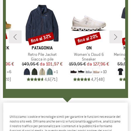
10%
fino al 32%
fino al 20%
fin
Sconto
Sconto
Scon
TOCK
MARCHIO
PATAGONIA
MARCHIO
ON
MAR
HEB
 BF
Articolo
Retro Pile Jacket
Articolo
Women's Cloud 6
Articolo
MerinoMix150 Pi
 di prodotti
i
Gruppo di prodotti
Giacca in pile
Gruppo di prodotti
Sneaker
Grup
Mag
ezzo
ezzo ridotto
80,96 €
149,95 €
da
Prezzo
Prezzo ridotto
101,97 €
159,95 €
da
Prezzo
Prezzo ridotto
127,96 €
59,95 
+
6
+
1
+
10
,8
(
20
)
4,6
(
71
)
4,7
(
48
)
PEAK PERFORMANCE
-
Gravity Jacket -
Utilizziamo i cookie e tecnologie simili per garantire le funzioni necessarie del
Giacca da sci
nostro sito web. Offriamo anche servizi e funzionalità aggiuntive, analizziamo
il nostro traffico per personalizzare i contenuti e la pubblicità e forniamo
(0)
funzioni di social media. In questo modo anche i nostri partner dei social