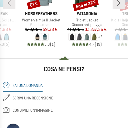
fino al 22%
fin
67%
Sconto
Sconto
Scon
O
MARCHIO
MARCHIO
MA
PEAK
HORSEFEATHERS
PATAGONIA
TR
Articolo
Articolo
Articolo
i Jacket
Women's Mija II Jacket
Triolet Jacket
Kid's Hafjel
 prodotti
Gruppo di prodotti
Gruppo di prodotti
Gru
 sci
Giacca da sci
Giacca antipioggia
Gia
ezzo
ezzo ridotto
Prezzo
Prezzo ridotto
Prezzo
Prezzo ridotto
4,98 €
179,95 €
59,38 €
419,95 €
da
327,56 €
79,95 
+
3
5,0
(
5
)
5,0
(
1
)
4,7
(
19
)
COSA NE PENSI?
FAI UNA DOMANDA
SCRIVI UNA RECENSIONE
CONDIVIDI UN'IMMAGINE