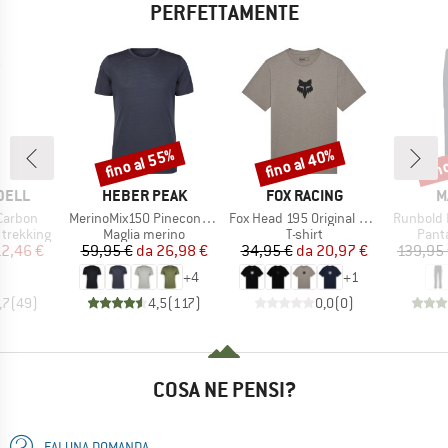
PERFETTAMENTE
fino al 55%
fino al 40%
fin
Sconto
Sconto
Scon
MARCHIO
MARCHIO
M
DELL
HEBER PEAK
FOX RACING
M
Articolo
Articolo
Articolo
 Carbon
MerinoMix150 PineconeHe. II T-Shirt
Fox Head 195 Original S/S Tee
Runbold I
dotti
Gruppo di prodotti
Gruppo di prodotti
Grupp
 trekking
Maglia merino
T-shirt
Panta
ezzo
ezzo ridotto
Prezzo
Prezzo ridotto
Prezzo
Prezzo ridotto
12,46 €
59,95 €
da
26,98 €
34,95 €
da
20,97 €
139,95
+
4
+
1
,7
(
49
)
4,5
(
117
)
0,0
(
0
)
COSA NE PENSI?
FAI UNA DOMANDA