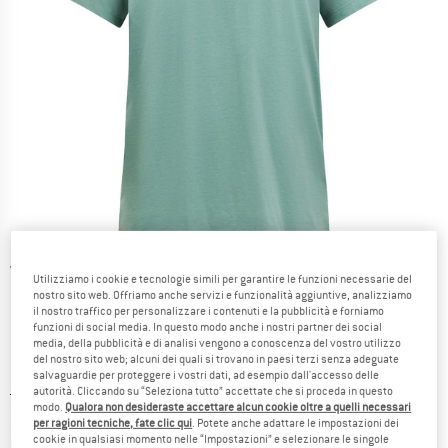
Viste dettagliate
Utilizziamo i cookie e tecnologie simili per garantire le funzioni necessarie del
nostro sito web. Offriamo anche servizi e funzionalità aggiuntive, analizziamo
il nostro traffico per personalizzare i contenuti e la pubblicità e forniamo
funzioni di social media. In questo modo anche i nostri partner dei social
media, della pubblicità e di analisi vengono a conoscenza del vostro utilizzo
del nostro sito web; alcuni dei quali si trovano in paesi terzi senza adeguate
salvaguardie per proteggere i vostri dati, ad esempio dall'accesso delle
Prezzo originale :
Prezzo:
39,95
€
autorità. Cliccando su “Seleziona tutto” accettate che si proceda in questo
modo.
Qualora non desideraste accettare alcun cookie oltre a quelli necessari
33,96
€
incl. IVA
per ragioni tecniche, fate clic qui
. Potete anche adattare le impostazioni dei
Informazioni sui costi di spedizione. Si apre in una
cookie in qualsiasi momento nelle “Impostazioni” e selezionare le singole
più Spese di spedizione