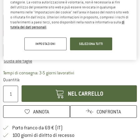
categorie. La vostra autorizzazione è volontaria, non è necessaria ai fini
dell'utilizzo del presente sito web e può essere revocata in qualunque
Colore:
Green Valley
momento nelle "Impostazioni dei cookie" nell'area in basso del nostro sito web
o rifiutata fin dall'inizio. Ulteriori informazioni in proposito, compresi i rischi di
trasferimenti a paesi terzi, sono disponibili nella nostra informativa sulla
di
tutela dei dati personali
.
15%
15%
15%
Scegli la taglia:
IMPOSTAZIONI
SELEZIONA TUTTI
S
M
L
XL
XXL
Guida alle taglie
Il link si apre in una casella infor
Tempi di consegna: 3-5 giorni lavorativi
Quantità:
NEL CARRELLO
ANNOTA
CONFRONTA
Qui trovi ulteriori informazioni sulle
Porto franco da 69 € (IT)
Vai alla politica di recesso qui 
100 giorni di diritto di recesso