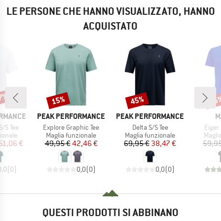
LE PERSONE CHE HANNO VISUALIZZATO, HANNO
ACQUISTATO
27%
15%
45%
45
Sconto
Sconto
Scon
MARCHIO
MARCHIO
M
ORMANCE
PEAK PERFORMANCE
PEAK PERFORMANCE
M
Articolo
Articolo
Artico
S/S Tee
Explore Graphic Tee
Delta S/S Tee
Eiger 
rodotti
Gruppo di prodotti
Gruppo di prodotti
Grupp
ionale
Maglia funzionale
Maglia funzionale
Magli
ezzo
ezzo ridotto
Prezzo
Prezzo ridotto
Prezzo
Prezzo ridotto
51,06 €
49,95 €
42,46 €
69,95 €
38,47 €
59,95
0,0
(
0
)
0,0
(
0
)
0,0
(
0
)
QUESTI PRODOTTI SI ABBINANO