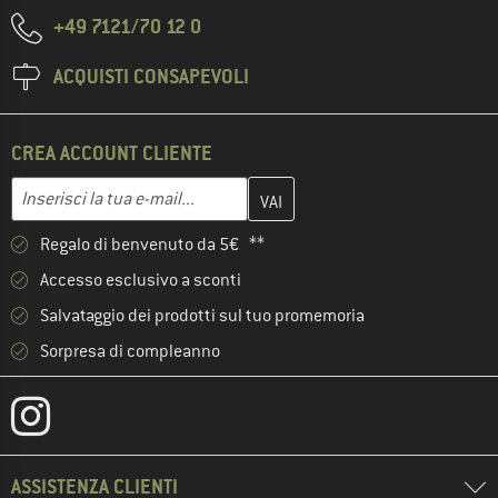
+49 7121/70 12 0
ACQUISTI CONSAPEVOLI
CREA ACCOUNT CLIENTE
Inserisci qui il tuo indirizzo e-mail e crea il tuo account cliente 
Indirizzo e-mail
Regalo di benvenuto da 5€ **
Accesso esclusivo a sconti
Salvataggio dei prodotti sul tuo promemoria
Sorpresa di compleanno
ASSISTENZA CLIENTI