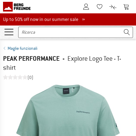
Al conto cliente
Al Ca
Alla lista promemo
Al confront
Up to 50% off now in our summer sale
Up to 50% off now in our summer sale »
Maglie funzionali
PEAK PERFORMANCE
-
Explore Logo Tee - T-
shirt
(0)