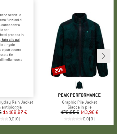
anche servizi e
iamo funzioni di
o a conoscenza
ie per
che si proceda in
 fate clic qui
.
le singole
eb e può essere
utata fin
ili nella nostra
2%
20%
Sconto
RCHIO
TAGONIA
MARCHIO
PEAK PERFORMANCE
ryday Rain Jacket
Articolo
Graphic Pile Jacket
 di prodotti
 antipioggia
Gruppo di prodotti
Giacca in pile
€
da
Prezzo
Prezzo ridotto
169,97 €
179,95 €
Prezzo
Prezzo ridotto
143,96 €
0,0
(
0
)
0,0
(
0
)