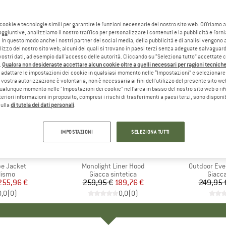
 cookie e tecnologie simili per garantire le funzioni necessarie del nostro sito web. Offriamo 
aggiuntive, analizziamo il nostro traffico per personalizzare i contenuti e la pubblicità e forn
 In questo modo anche i nostri partner dei social media, della pubblicità e di analisi vengon
ilizzo del nostro sito web; alcuni dei quali si trovano in paesi terzi senza adeguate salvaguard
vostri dati, ad esempio dall'accesso delle autorità. Cliccando su “Seleziona tutto” accettate 
.
Qualora non desideraste accettare alcun cookie oltre a quelli necessari per ragioni tecniche,
adattare le impostazioni dei cookie in qualsiasi momento nelle “Impostazioni” e selezionare 
 vostra autorizzazione è volontaria, non è necessaria ai fini dell'utilizzo del presente sito w
ualunque momento nelle "Impostazioni dei cookie" nell'area in basso del nostro sito web o rifi
lteriori informazioni in proposito, compresi i rischi di trasferimenti a paesi terzi, sono disponib
sulla
di tutela dei dati personali
.
fino al 3
27%
Sconto
Sconto
IMPOSTAZIONI
SELEZIONA TUTTI
ORMANCE
MARCHIO
PEAK PERFORMANCE
MA
PA
e Jacket
Articolo
Monolight Liner Hood
Articolo
Outdoor Eve
prodotti
lismo
Gruppo di prodotti
Giacca sintetica
Gruppo
Giacca
ezzo
ezzo ridotto
255,96 €
259,95 €
Prezzo
Prezzo ridotto
189,76 €
249,95 
0,0
(
0
)
0,0
(
0
)