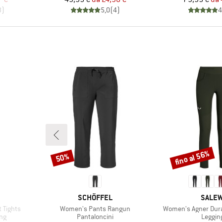
3
)
5,0
(
4
)
4
fino al 56%
50%
Sconto
Sconto
MARCHIO
MARCH
SCHÖFFEL
SALE
Articolo
Articolo
 Tights
Women's Pants Rangun
Women's Agner Dura
Gruppo di prodotti
Gruppo 
ng
Pantaloncini
Leggin