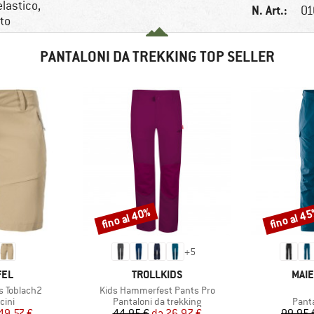
lastico,
N. Art.:
01
nto
PANTALONI DA TREKKING TOP SELLER
fino al 40%
fino al 4
Sconto
Sconto
+
5
O
MARCHIO
MAR
FEL
TROLLKIDS
MAIE
Articolo
s Toblach2
Kids Hammerfest Pants Pro
i prodotti
Gruppo di prodotti
Grupp
cini
Pantaloni da trekking
Panta
ezzo
ezzo ridotto
Prezzo
Prezzo ridotto
49,57 €
44,95 €
da
26,97 €
99,95 