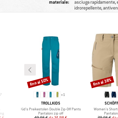
materiale:
asciuga rapidamente, e
idrorepellente, antive
fino al 50%
fino al 38%
Sconto
Sconto
7
+
1
MARCHIO
MARCHI
TROLLKIDS
SCHÖF
Articolo
Articolo
a
Kid's Preikestolen Double Zip-Off Pants
Women's Short
Gruppo di prodotti
Gruppo d
ing
Pantaloni zip off
Pantalon
ridotto
Prezzo
Prezzo ridotto
Pr
Pr
7 €
49,95 €
da
24,98 €
79,95 €
da