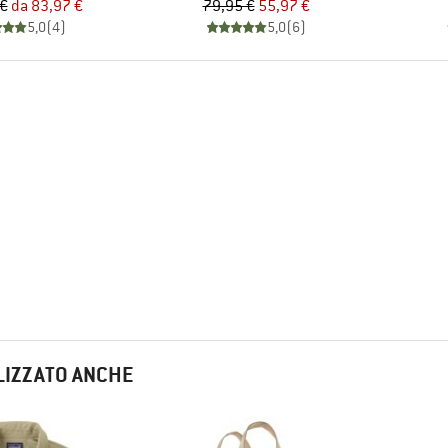
Prezzo
Prezzo ridotto
Prezzo
Prezzo ridotto
 €
da
83,97 €
79,95 €
55,97 €
5,0
(
4
)
5,0
(
6
)
LIZZATO ANCHE