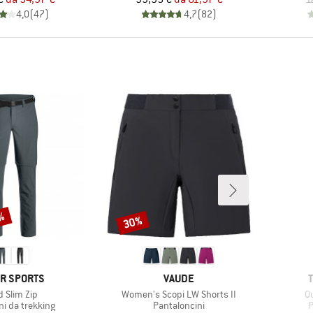
4,0
(
47
)
4,7
(
82
)
0%
30%
Sconto
CHIO
MARCHIO
R SPORTS
VAUDE
colo
Articolo
Ar
d Slim Zip
Women's Scopi LW Shorts II
Qu
di prodotti
Gruppo di prodotti
G
ni da trekking
Pantaloncini
P