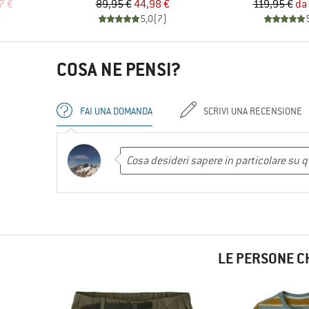
ridotto
Prezzo
Prezzo ridotto
Pr
Pr
7 €
89,95 €
44,98 €
119,95 €
da
)
5,0
(
7
)
COSA NE PENSI?
FAI UNA DOMANDA
SCRIVI UNA RECENSIONE
LE PERSONE C