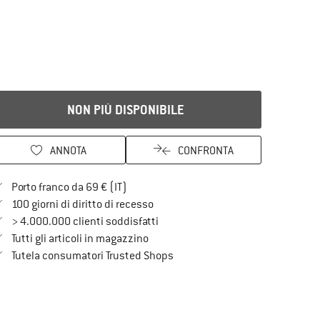
NON PIÙ DISPONIBILE
ANNOTA
CONFRONTA
Qui trovi ulteriori informazioni sulle spe
Porto franco da 69 € (IT)
Vai alla politica di recesso qui Si a
100 giorni di diritto di recesso
> 4.000.000 clienti soddisfatti
Tutti gli articoli in magazzino
Trovi tutte le informazioni qui!
Tutela consumatori Trusted Shops