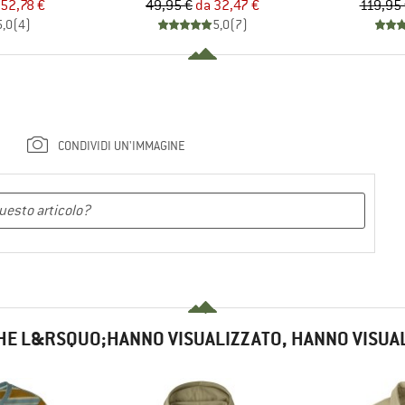
ezzo
ezzo ridotto
Prezzo
Prezzo ridotto
52,78 €
49,95 €
da
32,47 €
119,95
5,0
(
4
)
5,0
(
7
)
CONDIVIDI UN'IMMAGINE
HE L&RSQUO;HANNO VISUALIZZATO, HANNO VISUA