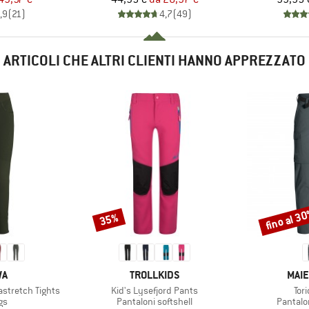
,9
(
21
)
4,7
(
49
)
ARTICOLI CHE ALTRI CLIENTI HANNO APPREZZATO
fino al 3
35%
Sconto
Sconto
IO
MARCHIO
MAR
WA
TROLLKIDS
MAIE
Articolo
Arti
stretch Tights
Kid's Lysefjord Pants
Tori
di prodotti
Gruppo di prodotti
Gruppo 
gs
Pantaloni softshell
Pantalo