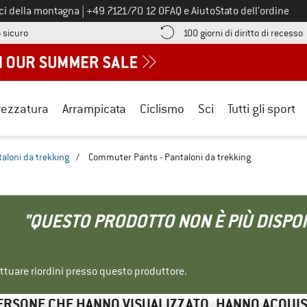
Chiamaci al numero
ici della montagna
|
+49 7121/70 12 0
FAQ e Aiuto
Stato dell’ordine
Qui trovi le informazioni di pagamento! Si apre in una casella informa
V
 sicuro
100 giorni di diritto di recesso
rezzatura
Arrampicata
Ciclismo
Sci
Tutti gli sport
aloni da trekking
/
Commuter Pants - Pantaloni da trekking
"QUESTO PRODOTTO NON È PIÙ DISPON
ettuare riordini presso questo produttore.
ERSONE CHE HANNO VISUALIZZATO, HANNO ACQUI