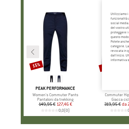
Utilizziamo i
funzionalità 
social media.
del vostro ut
proteggere i 
questo modo
Potete anche 
categorie. La
revocata in q
dall'inizio. U
informativa 
fino al 20%
15%
Sconto
Sconto
MARCHIO
PEAK PERFORMANCE
MARCHIO
PEAK PERF
Articolo
Women's Commuter Pants
Articolo
Commuter Hip
Gruppo di prodotti
Pantaloni da trekking
Gruppo di 
Giacca cic
149,95 €
Prezzo
Prezzo ridotto
127,46 €
319,95 €
da
Pr
Pr
0,0
(
0
)