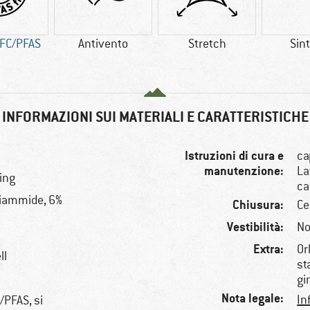
FC/PFAS
Antivento
Stretch
Sint
INFORMAZIONI SUI MATERIALI E CARATTERISTICHE
Istruzioni di cura e
ca
manutenzione:
La
ing
ca
liammide, 6%
Chiusura:
Ce
Vestibilità:
No
Extra:
Or
ll
st
gi
Nota legale:
In
/PFAS, si