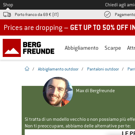
Allo
Shop
Chiedi agli am
Porto franco da 69 € (IT)
Pagamento
Up to 50% off now in our summer sale
Abbigliamento
Scarpe
Att
pagina iniziale
/
Abbigliamento outdoor
/
Pantaloni outdoor
/
Pant
Max di Bergfreunde
Si tratta di un modello vecchio o non possiamo più eff
Non ti preoccupare, abbiamo delle alternative per te:
LE P