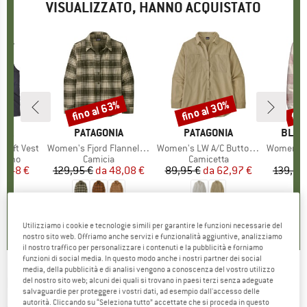
VISUALIZZATO, HANNO ACQUISTATO
fino al 63%
fino al 30%
fin
Sconto
Sconto
Scon
O
NIA
MARCHIO
PATAGONIA
MARCHIO
PATAGONIA
MARC
BLAC
rift Vest
Articolo
Women's Fjord Flannel Shirt
Articolo
Women's LW A/C Buttondown
Articolo
Women's Proje
prodotti
iumino
Gruppo di prodotti
Camicia
Gruppo di prodotti
Camicetta
G
C
ezzo
ezzo ridotto
17,48 €
129,95 €
da
Prezzo
Prezzo ridotto
48,08 €
89,95 €
da
Prezzo
Prezzo ridotto
62,97 €
139,95
5,0
(
1
)
4,9
(
9
)
5,0
(
2
)
Utilizziamo i cookie e tecnologie simili per garantire le funzioni necessarie del
nostro sito web. Offriamo anche servizi e funzionalità aggiuntive, analizziamo
il nostro traffico per personalizzare i contenuti e la pubblicità e forniamo
funzioni di social media. In questo modo anche i nostri partner dei social
media, della pubblicità e di analisi vengono a conoscenza del vostro utilizzo
PATAGONIA
-
Women's Fjord Loft Overshirt
del nostro sito web; alcuni dei quali si trovano in paesi terzi senza adeguate
salvaguardie per proteggere i vostri dati, ad esempio dall'accesso delle
Jacket - Camicia
autorità. Cliccando su “Seleziona tutto” accettate che si proceda in questo