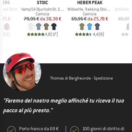
MARCHIO
MARCHIO
PERS
STOIC
HEBER PEAK
Articolo
Articolo
Articolo
eeved Shirt
Hemp54 BjurholmSt. S/S Shirt
WillowHe. Trekking Shirt S/S
AntiMosquito 
 di prodotti
Gruppo di prodotti
Gruppo di prodotti
G
ia
Camicia
Camicia
C
ezzo
ezzo ridotto
Prezzo
Prezzo ridotto
Prezzo
Prezzo ridotto
8,71 €
79,95 €
da
38,38 €
59,95 €
da
25,78 €
89,95 
4,5
(
2
)
4,8
(
17
)
4,4
(
8
)
Thomas di Bergfreunde - Spedizione
"Faremo del nostro meglio affinché tu riceva il tuo
pacco al più presto."
Porto franco da 69 €
100 giorni di diritto di