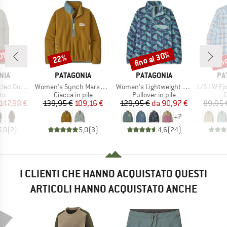
60%
fino al 30%
fin
22%
Sconto
Sconto
Scon
O
MARCHIO
MARCHIO
MA
NIA
PATAGONIA
PATAGONIA
PA
Articolo
Articolo
Articolo
eater Parka
Women's Synch Marsupial
Women's Lightweight Synchilla Snap-T Fleece Pullover
L/S LW Fjo
di prodotti
Gruppo di prodotti
Gruppo di prodotti
G
to
Giacca in pile
Pullover in pile
C
ezzo
ezzo ridotto
Prezzo
Prezzo ridotto
Prezzo
Prezzo ridotto
147,98 €
139,95 €
109,16 €
129,95 €
da
90,97 €
89,95 
+
7
5,0
(
2
)
5,0
(
3
)
4,6
(
24
)
I CLIENTI CHE HANNO ACQUISTATO QUESTI
ARTICOLI HANNO ACQUISTATO ANCHE