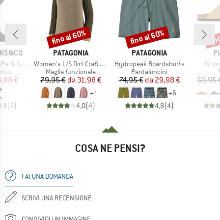
fino al 60%
fino al 60%
fin
Sconto
Sconto
Scon
MARCHIO
MARCHIO
M
CKS&CO
PATAGONIA
PATAGONIA
P
Articolo
Articolo
Artic
ack Solid
Women's L/S Dirt Craft Jersey
Hydropeak Boardshorts
Wome
 prodotti
Gruppo di prodotti
Gruppo di prodotti
G
rino
Maglia funzionale
Pantaloncini
ezzo
ezzo ridotto
Prezzo
Prezzo ridotto
Prezzo
Prezzo ridotto
4,98 €
79,95 €
da
31,98 €
74,95 €
da
29,98 €
59,95 
+
1
+
6
4,4
(
5
)
4,0
(
4
)
4,8
(
4
)
COSA NE PENSI?
FAI UNA DOMANDA
SCRIVI UNA RECENSIONE
CONDIVIDI UN'IMMAGINE