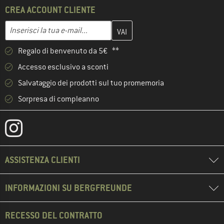
CREA ACCOUNT CLIENTE
Inserisci qui il tuo indirizzo e-mail e crea il tuo account cliente 
Indirizzo e-mail
Regalo di benvenuto da 5€ **
Accesso esclusivo a sconti
Salvataggio dei prodotti sul tuo promemoria
Sorpresa di compleanno
ASSISTENZA CLIENTI
INFORMAZIONI SU BERGFREUNDE
RECESSO DEL CONTRATTO