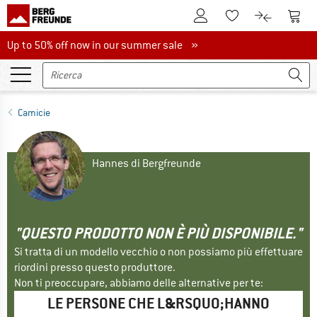
Al conto cliente
Al Ca
Alla lista promemo
Al confront
Up to 50% off now in our summer sale
Up to 50% off now in our summer sale »
Camicie
Hannes di Bergfreunde
"QUESTO PRODOTTO NON È PIÙ DISPONIBILE."
Si tratta di un modello vecchio o non possiamo più effettuare
riordini presso questo produttore.
Non ti preoccupare, abbiamo delle alternative per te:
LE PERSONE CHE L&RSQUO;HANNO