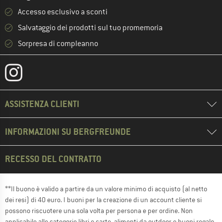
Accesso esclusivo a sconti
Salvataggio dei prodotti sul tuo promemoria
Sorpresa di compleanno
ASSISTENZA CLIENTI
INFORMAZIONI SU BERGFREUNDE
RECESSO DEL CONTRATTO
**Il buono è valido a partire da un valore minimo di acquisto (al netto
dei resi) di 40 euro. I buoni per la creazione di un account cliente si
possono riscuotere una sola volta per persona e per ordine. Non
applicabile alle categorie libri e carte, alimenti da outdoor e buoni regalo.