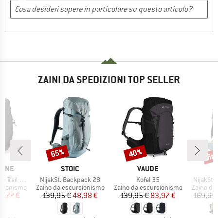
ZAINI DA SPEDIZIONI TOP SELLER
fin
65%
40%
Sconto
Sconto
Scon
MARCHIO
MARCHIO
PINE
STOIC
VAUDE
Articolo
Articolo
Articolo
ail ND28
NijakSt. Backpack 28
Kofel 35
NijakSt.
otti
Gruppo di prodotti
Gruppo di prodotti
Gruppo di
rsionismo
Zaino da escursionismo
Zaino da escursionismo
Zaino da
ezzo
ezzo ridotto
Prezzo
Prezzo ridotto
Prezzo
Prezzo ridotto
6,77 €
139,95 €
48,98 €
139,95 €
83,97 €
169,95