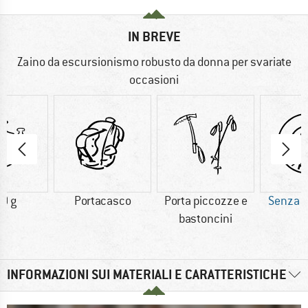
IN BREVE
Zaino da escursionismo robusto da donna per svariate
occasioni
0 g
Portacasco
Porta piccozze e
Senza 
bastoncini
INFORMAZIONI SUI MATERIALI E CARATTERISTICHE