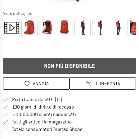
Viste dettagliate
NON PIÙ DISPONIBILE
ANNOTA
CONFRONTA
Qui trovi ulteriori informazioni sulle
Porto franco da 69 € (IT)
Vai alla politica di recesso qui 
100 giorni di diritto di recesso
> 4.000.000 clienti soddisfatti
Tutti gli articoli in magazzino
Trovi tutte le informazioni q
Tutela consumatori Trusted Shops