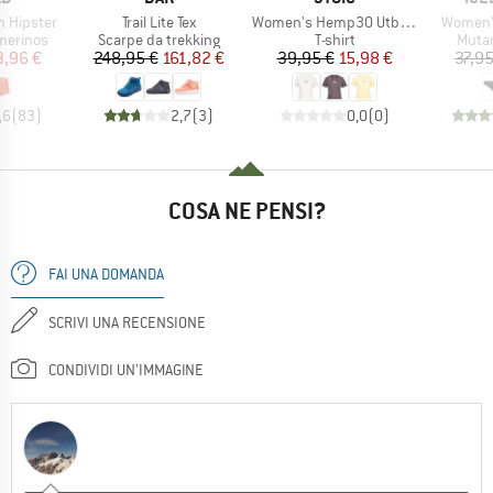
Articolo
Articolo
Articolo
 Hipster
Trail Lite Tex
Women's Hemp30 UtbySt. Crop Tee
Women's
odotti
Gruppo di prodotti
Gruppo di prodotti
Grupp
merinos
Scarpe da trekking
T-shirt
Muta
ezzo
ezzo ridotto
Prezzo
Prezzo ridotto
Prezzo
Prezzo ridotto
3,96 €
248,95 €
161,82 €
39,95 €
15,98 €
37,95
,6
(
83
)
2,7
(
3
)
0,0
(
0
)
COSA NE PENSI?
FAI UNA DOMANDA
SCRIVI UNA RECENSIONE
CONDIVIDI UN'IMMAGINE