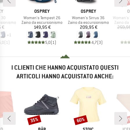
20
Scon
IO
MARCHIO
MARCHIO
M
EY
OSPREY
OSPREY
O
Articolo
Articolo
Articolo
e 30
Women's Tempest 26
Women's Sirrus 36
Women's 
otti
Gruppo di prodotti
Gruppo di prodotti
Gruppo di
rsionismo
Zaino da escursionismo
Zaino da escursionismo
Zaino da
ezzo
Prezzo
Prezzo
5 €
149,95 €
209,95 €
259,9
+
1
5,0
(
1
)
5,0
(
1
)
4,7
(
3
)
I CLIENTI CHE HANNO ACQUISTATO QUESTI
ARTICOLI HANNO ACQUISTATO ANCHE:
35%
60%
20
Sconto
Sconto
Scon
IO
MARCHIO
MARCHIO
MAR
LD
BÄR
STOIC
ICE