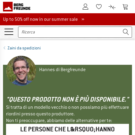
Al conto cliente
Al Ca
Alla lista promemo
Al confront
Up to 50% off now in our summer sale
Up to 50% off now in our summer sale »
Zaini da spedizioni
Hannes di Bergfreunde
"QUESTO PRODOTTO NON È PIÙ DISPONIBILE."
Si tratta di un modello vecchio o non possiamo più effettuare
riordini presso questo produttore.
Non ti preoccupare, abbiamo delle alternative per te:
LE PERSONE CHE L&RSQUO;HANNO