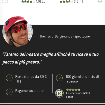
5,0
(
3
)
4,0
(
11
)
3,5
(
4
)
Thomas di Bergfreunde - Spedizione
"Faremo del nostro meglio affinché tu riceva il tuo
pacco al più presto."
Porto franco da 69 €
100 giorni di diritto di
(IT)
recesso
Pagamento sicuro
Le recensioni di 991
clienti