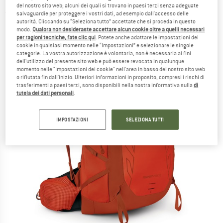
del nostro sito web; alcuni dei quali si trovano in paesi terzi senza adeguate
(0)
salvaguardie per proteggere i vostri dati, ad esempio dall'accesso delle
autorità. Cliccando su “Seleziona tutto” accettate che si proceda in questo
modo.
Qualora non desideraste accettare alcun cookie oltre a quelli necessari
per ragioni tecniche, fate clic qui
. Potete anche adattare le impostazioni dei
cookie in qualsiasi momento nelle “Impostazioni” e selezionare le singole
categorie. La vostra autorizzazione è volontaria, non è necessaria ai fini
dell'utilizzo del presente sito web e può essere revocata in qualunque
momento nelle "Impostazioni dei cookie" nell'area in basso del nostro sito web
o rifiutata fin dall'inizio. Ulteriori informazioni in proposito, compresi i rischi di
trasferimenti a paesi terzi, sono disponibili nella nostra informativa sulla
di
tutela dei dati personali
.
IMPOSTAZIONI
SELEZIONA TUTTI