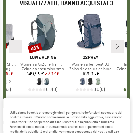
VISUALIZZATO, HANNO ACQUISTATO
25%
48%
Sconto
HIO
E
MARCHIO
LOWE ALPINE
MARCHIO
OSPREY
M
O
hort Cool
Articolo
Women's AirZone Trail ND33
Articolo
Women's Tempest 33
Artic
Talon
prodotti
ekking
Gruppo di prodotti
Zaino da escursionismo
Gruppo di prodotti
Zaino da escursionismo
Gruppo di
Zaino da
ezzo
ezzo ridotto
17,96 €
149,95 €
Prezzo
Prezzo ridotto
77,97 €
169,95 €
Prezzo
1
+
2
,7
(
33
)
0,0
(
0
)
0,0
(
0
)
Utilizziamo i cookie e tecnologie simili per garantire le funzioni necessarie del
nostro sito web. Offriamo anche servizi e funzionalità aggiuntive, analizziamo
OSPREY
-
Tempest Pro 30 - Zaino da
il nostro traffico per personalizzare i contenuti e la pubblicità e forniamo
funzioni di social media. In questo modo anche i nostri partner dei social
escursionismo
media, della pubblicità e di analisi vengono a conoscenza del vostro utilizzo