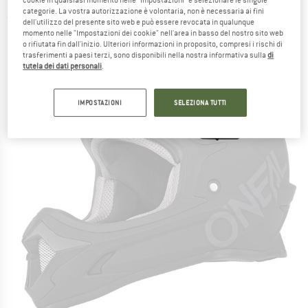
cookie in qualsiasi momento nelle “Impostazioni” e selezionare le singole
categorie. La vostra autorizzazione è volontaria, non è necessaria ai fini
(0)
dell'utilizzo del presente sito web e può essere revocata in qualunque
momento nelle "Impostazioni dei cookie" nell'area in basso del nostro sito web
o rifiutata fin dall'inizio. Ulteriori informazioni in proposito, compresi i rischi di
trasferimenti a paesi terzi, sono disponibili nella nostra informativa sulla
di
tutela dei dati personali
.
IMPOSTAZIONI
SELEZIONA TUTTI