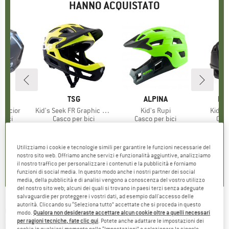
HANNO ACQUISTATO
HIO
L
MARCHIO
TSG
MARCHIO
ALPINA
MA
FO
Glacior
Articolo
Kid's Seek FR Graphic Design
Articolo
Kid's Rupi
Artico
Kid's
 prodotti
 bici
Gruppo di prodotti
Casco per bici
Gruppo di prodotti
Casco per bici
Grup
Casc
ezzo
ezzo ridotto
20,66 €
84,95 €
Prezzo
99,95 €
Prezzo
2
Utilizziamo i cookie e tecnologie simili per garantire le funzioni necessarie del
0,0
(
0
)
4,0
(
1
)
5,0
(
6
)
nostro sito web. Offriamo anche servizi e funzionalità aggiuntive, analizziamo
il nostro traffico per personalizzare i contenuti e la pubblicità e forniamo
funzioni di social media. In questo modo anche i nostri partner dei social
media, della pubblicità e di analisi vengono a conoscenza del vostro utilizzo
del nostro sito web; alcuni dei quali si trovano in paesi terzi senza adeguate
salvaguardie per proteggere i vostri dati, ad esempio dall'accesso delle
autorità. Cliccando su “Seleziona tutto” accettate che si proceda in questo
O'NEAL
-
Youth Visor Sonus Helmet Solid -
modo.
Qualora non desideraste accettare alcun cookie oltre a quelli necessari
per ragioni tecniche, fate clic qui
. Potete anche adattare le impostazioni dei
Casco per bici