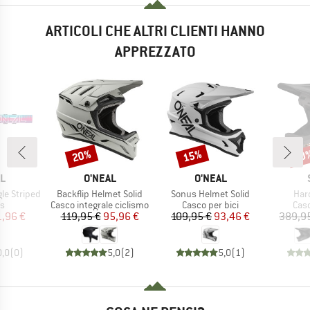
ARTICOLI CHE ALTRI CLIENTI HANNO
APPREZZATO
20%
15%
30
Sconto
Sconto
Scon
HIO
MARCHIO
MARCHIO
L
O'NEAL
O'NEAL
Articolo
Articolo
Arti
le Striped
Backflip Helmet Solid
Sonus Helmet Solid
Har
 di prodotti
Gruppo di prodotti
Gruppo di prodotti
Grup
es
Casco integrale ciclismo
Casco per bici
Casc
ezzo
ezzo ridotto
Prezzo
Prezzo ridotto
Prezzo
Prezzo ridotto
1,96 €
119,95 €
95,96 €
109,95 €
93,46 €
389,9
0,0
(
0
)
5,0
(
2
)
5,0
(
1
)