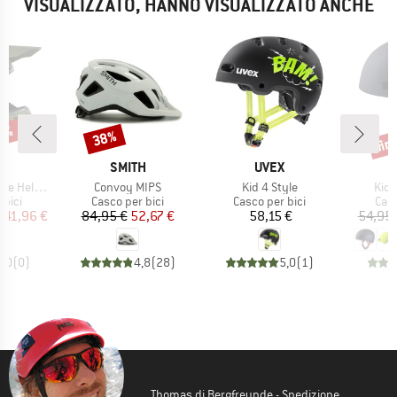
VISUALIZZATO, HANNO VISUALIZZATO ANCHE
29%
fin
38%
Sconto
Scon
HIO
MARCHIO
MARCHIO
L
SMITH
UVEX
Articolo
Articolo
Artic
met Strike
Convoy MIPS
Kid 4 Style
Kid'
 prodotti
Gruppo di prodotti
Gruppo di prodotti
Grup
 bici
Casco per bici
Casco per bici
Casc
ezzo
ezzo ridotto
Prezzo
Prezzo ridotto
Prezzo
141,96 €
84,95 €
52,67 €
58,15 €
54,95 
0,0
(
0
)
4,8
(
28
)
5,0
(
1
)
Thomas di Bergfreunde - Spedizione