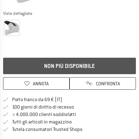
Viste dettagliate
NON PIÙ DISPONIBILE
ANNOTA
CONFRONTA
Qui trovi ulteriori informazioni sulle
Porto franco da 69 € (IT)
Vai alla politica di recesso qui 
100 giorni di diritto di recesso
> 4.000.000 clienti soddisfatti
Tutti gli articoli in magazzino
Trovi tutte le informazioni q
Tutela consumatori Trusted Shops