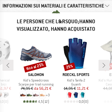
INFORMAZIONI SUI MATERIALI E CARATTERISTICHE
LE PERSONE CHE L&RSQUO;HANNO
VISUALIZZATO, HANNO ACQUISTATO
fino al 25%
25%
25
Sconto
Sconto
Scon
CHIO
MARCHIO
MARCHIO
M
SALOMON
ROECKL SPORTS
E
Articolo
Articolo
Articolo
herical
Kid's Speedcross
Kid's Tarifa 2
Kid's H
 prodotti
Gruppo di prodotti
Gruppo di prodotti
Grup
 bici
Scarpe per trail running
Guanti
Casc
ezzo
ezzo ridotto
Prezzo
Prezzo ridotto
Prezzo
Prezzo ridotto
51,97 €
74,95 €
da
56,21 €
14,95 €
11,21 €
44,9
+
3
0,0
(
0
)
4,5
(
12
)
0,0
(
0
)