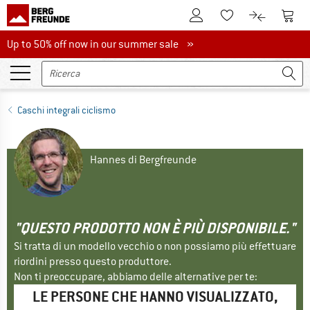
Al conto cliente
Al Ca
Alla lista promemo
Al confront
Up to 50% off now in our summer sale
Up to 50% off now in our summer sale »
Caschi integrali ciclismo
Hannes di Bergfreunde
"QUESTO PRODOTTO NON È PIÙ DISPONIBILE."
Si tratta di un modello vecchio o non possiamo più effettuare
riordini presso questo produttore.
Non ti preoccupare, abbiamo delle alternative per te:
LE PERSONE CHE HANNO VISUALIZZATO,