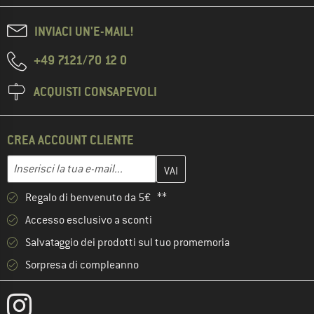
INVIACI UN'E-MAIL!
+49 7121/70 12 0
ACQUISTI CONSAPEVOLI
CREA ACCOUNT CLIENTE
Inserisci qui il tuo indirizzo e-mail e crea il tuo account cliente 
Indirizzo e-mail
Regalo di benvenuto da 5€ **
Accesso esclusivo a sconti
Salvataggio dei prodotti sul tuo promemoria
Sorpresa di compleanno