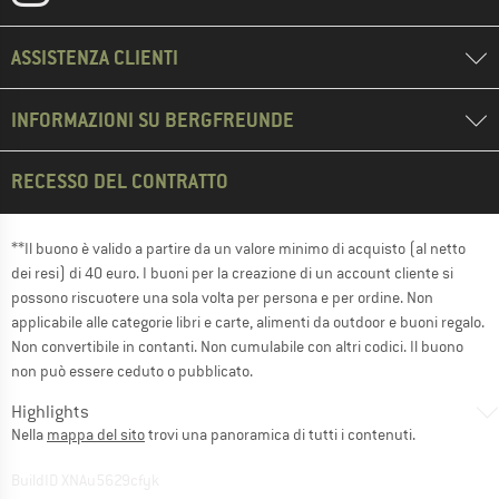
ASSISTENZA CLIENTI
INFORMAZIONI SU BERGFREUNDE
RECESSO DEL CONTRATTO
**Il buono è valido a partire da un valore minimo di acquisto (al netto
dei resi) di 40 euro. I buoni per la creazione di un account cliente si
possono riscuotere una sola volta per persona e per ordine. Non
applicabile alle categorie libri e carte, alimenti da outdoor e buoni regalo.
Non convertibile in contanti. Non cumulabile con altri codici. Il buono
non può essere ceduto o pubblicato.
Highlights
Nella
mappa del sito
trovi una panoramica di tutti i contenuti.
BuildID XNAu5629cfyk