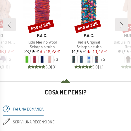
30%
fino al 30%
fino al 30%
fin
Sconto
Sconto
Scon
HIO
MARCHIO
MARCHIO
MA
MO
P.A.C.
P.A.C.
HUT
Articolo
Articolo
Articolo
elin Futter
Kids Merino Wool
Kid's Original
Baby's Pram 
 di prodotti
Gruppo di prodotti
Gruppo di prodotti
Gru
lo
Sciarpa a tubo
Sciarpa a tubo
Tut
ezzo
ezzo ridotto
Prezzo
Prezzo ridotto
Prezzo
Prezzo ridotto
16,07 €
23,95 €
da
16,77 €
14,95 €
da
10,47 €
89,95 
+
2
+
3
+
5
0,0
(
0
)
5,0
(
3
)
5,0
(
1
)
COSA NE PENSI?
FAI UNA DOMANDA
SCRIVI UNA RECENSIONE