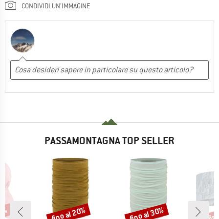
CONDIVIDI UN'IMMAGINE
PASSAMONTAGNA TOP SELLER
30%
fino al 20%
fino al 30%
fin
Sconto
Sconto
Scon