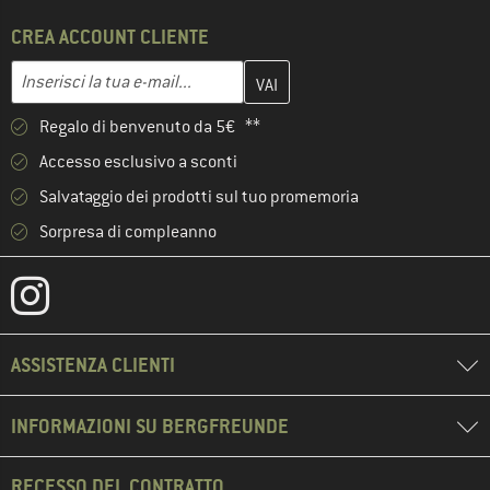
CREA ACCOUNT CLIENTE
Inserisci qui il tuo indirizzo e-mail e crea il tuo account cliente 
Indirizzo e-mail
Regalo di benvenuto da 5€ **
Accesso esclusivo a sconti
Salvataggio dei prodotti sul tuo promemoria
Sorpresa di compleanno
ASSISTENZA CLIENTI
INFORMAZIONI SU BERGFREUNDE
RECESSO DEL CONTRATTO