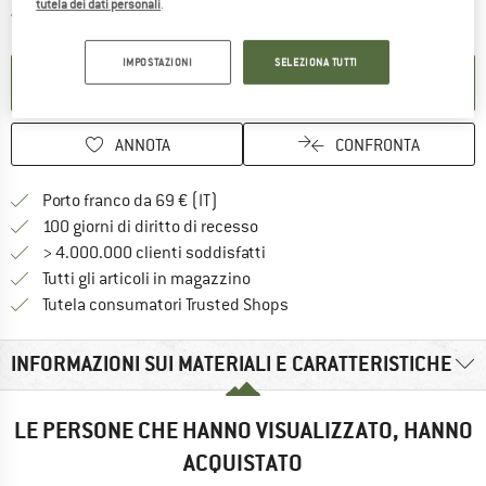
tutela dei dati personali
.
Il link si apre in una casella inf
Articolo purtroppo attualmente esaurito
IMPOSTAZIONI
SELEZIONA TUTTI
ATTIVA LA NOTIFICA
ANNOTA
CONFRONTA
Qui trovi ulteriori informazioni sulle
Porto franco da 69 € (IT)
Vai alla politica di recesso qui 
100 giorni di diritto di recesso
> 4.000.000 clienti soddisfatti
Tutti gli articoli in magazzino
Trovi tutte le informazioni q
Tutela consumatori Trusted Shops
INFORMAZIONI SUI MATERIALI E CARATTERISTICHE
LE PERSONE CHE HANNO VISUALIZZATO, HANNO
ACQUISTATO