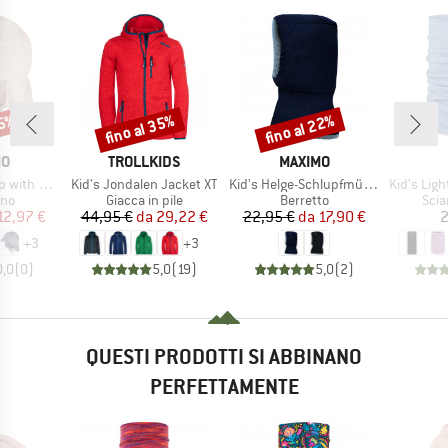
35%
fino al 35%
fino al 22%
Sconto
Sconto
HIO
MARCHIO
MARCHIO
MO
TROLLKIDS
MAXIMO
Articolo
Articolo
Articolo
 Neck Protector
Kid's Jondalen Jacket XT
Kid's Helge-Schlupfmütze
Kid's Lightwe
di prodotti
Gruppo di prodotti
Gruppo di prodotti
Grup
ino
Giacca in pile
Berretto
Scia
ezzo
ezzo ridotto
Prezzo
Prezzo ridotto
Prezzo
Prezzo ridotto
12,97 €
44,95 €
da
29,22 €
22,95 €
da
17,90 €
2
+
3
+
3
0,0
(
0
)
5,0
(
19
)
5,0
(
2
)
QUESTI PRODOTTI SI ABBINANO
PERFETTAMENTE