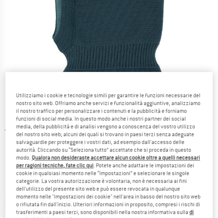
Utilizziamo i cookie e tecnologie simili per garantire le funzioni necessarie del
nostro sito web. Offriamo anche servizi e funzionalità aggiuntive, analizziamo
il nostro traffico per personalizzare i contenuti e la pubblicità e forniamo
funzioni di social media. In questo modo anche i nostri partner dei social
media, della pubblicità e di analisi vengono a conoscenza del vostro utilizzo
Viste dettagliate
del nostro sito web; alcuni dei quali si trovano in paesi terzi senza adeguate
salvaguardie per proteggere i vostri dati, ad esempio dall'accesso delle
autorità. Cliccando su “Seleziona tutto” accettate che si proceda in questo
modo.
Qualora non desideraste accettare alcun cookie oltre a quelli necessari
per ragioni tecniche, fate clic qui
. Potete anche adattare le impostazioni dei
cookie in qualsiasi momento nelle “Impostazioni” e selezionare le singole
categorie. La vostra autorizzazione è volontaria, non è necessaria ai fini
dell'utilizzo del presente sito web e può essere revocata in qualunque
Prezzo:
22,95
€
incl. IVA
momento nelle "Impostazioni dei cookie" nell'area in basso del nostro sito web
Informazioni sui costi di spedizione. Si apre in una
più Spese di spedizione
o rifiutata fin dall'inizio. Ulteriori informazioni in proposito, compresi i rischi di
trasferimenti a paesi terzi, sono disponibili nella nostra informativa sulla
di