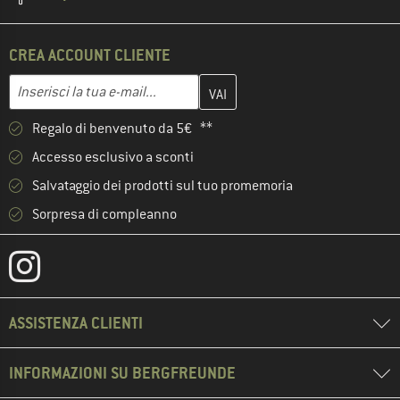
CREA ACCOUNT CLIENTE
Inserisci qui il tuo indirizzo e-mail e crea il tuo account cliente 
Inserisci la tua e-mail...
Regalo di benvenuto da 5€ **
Accesso esclusivo a sconti
Salvataggio dei prodotti sul tuo promemoria
Sorpresa di compleanno
ASSISTENZA CLIENTI
INFORMAZIONI SU BERGFREUNDE