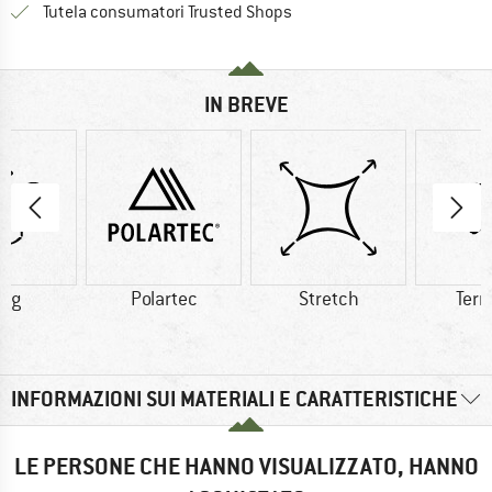
Trovi tutte le informazioni q
Tutela consumatori Trusted Shops
IN BREVE
8 g
Polartec
Stretch
Ter
INFORMAZIONI SUI MATERIALI E CARATTERISTICHE
LE PERSONE CHE HANNO VISUALIZZATO, HANNO