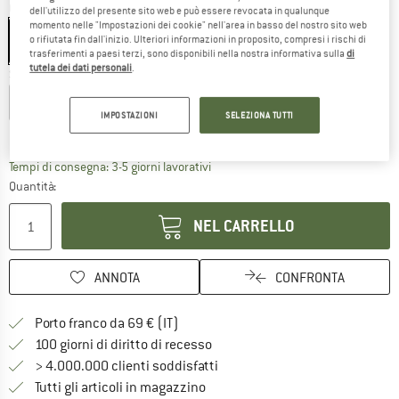
Colore:
Black
dell'utilizzo del presente sito web e può essere revocata in qualunque
momento nelle "Impostazioni dei cookie" nell'area in basso del nostro sito web
o rifiutata fin dall'inizio. Ulteriori informazioni in proposito, compresi i rischi di
trasferimenti a paesi terzi, sono disponibili nella nostra informativa sulla
di
tutela dei dati personali
.
Scegli la taglia:
S
M
L
XL
XXL
IMPOSTAZIONI
SELEZIONA TUTTI
Guida alle taglie
Il link si apre in una casella infor
Tempi di consegna: 3-5 giorni lavorativi
Quantità:
NEL CARRELLO
ANNOTA
CONFRONTA
Qui trovi ulteriori informazioni sulle
Porto franco da 69 € (IT)
Vai alla politica di recesso qui 
100 giorni di diritto di recesso
> 4.000.000 clienti soddisfatti
Tutti gli articoli in magazzino