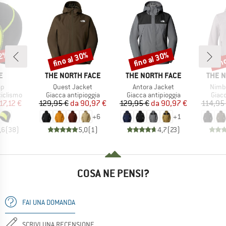
22%
fino al 30%
fino al 30%
fin
Sconto
Sconto
Scon
HIO
MARCHIO
MARCHIO
MARC
E
THE NORTH FACE
THE NORTH FACE
THE 
o
Articolo
Articolo
Artico
ap
Quest Jacket
Antora Jacket
Nimbl
odotti
Gruppo di prodotti
Gruppo di prodotti
Grupp
ciclismo
Giacca antipioggia
Giacca antipioggia
Giacc
ezzo
ezzo ridotto
Prezzo
Prezzo ridotto
Prezzo
Prezzo ridotto
17,12 €
129,95 €
da
90,97 €
129,95 €
da
90,97 €
114,95
+
6
+
1
,6
(
38
)
5,0
(
1
)
4,7
(
23
)
COSA NE PENSI?
FAI UNA DOMANDA
SCRIVI UNA RECENSIONE