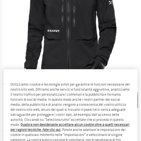
Utilizziamo i cookie e tecnologie simili per garantire le funzioni necessarie del
Viste dettagliate
nostro sito web. Offriamo anche servizi e funzionalità aggiuntive, analizziamo
il nostro traffico per personalizzare i contenuti e la pubblicità e forniamo
funzioni di social media. In questo modo anche i nostri partner dei social
media, della pubblicità e di analisi vengono a conoscenza del vostro utilizzo
del nostro sito web; alcuni dei quali si trovano in paesi terzi senza adeguate
salvaguardie per proteggere i vostri dati, ad esempio dall'accesso delle
autorità. Cliccando su “Seleziona tutto” accettate che si proceda in questo
Prezzo:
399,95
€
incl. IVA
modo.
Qualora non desideraste accettare alcun cookie oltre a quelli necessari
per ragioni tecniche, fate clic qui
. Potete anche adattare le impostazioni dei
Italia. Informazioni sui cost
Nessuna spesa di spedizione
(IT)
cookie in qualsiasi momento nelle “Impostazioni” e selezionare le singole
categorie. La vostra autorizzazione è volontaria, non è necessaria ai fini