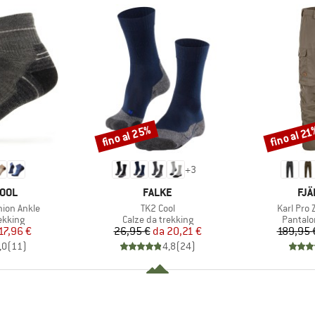
fino al 25%
fino al 2
Sconto
Sconto
+
3
O
MARCHIO
MAR
OOL
FALKE
FJÄ
Articolo
Articolo
hion Ankle
TK2 Cool
Karl Pro 
rodotti
Gruppo di prodotti
Gruppo 
ekking
Calze da trekking
Pantalo
ezzo
ezzo ridotto
Prezzo
Prezzo ridotto
17,96 €
26,95 €
da
20,21 €
189,95 
,0
(
11
)
4,8
(
24
)