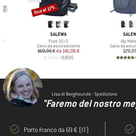
fino al 17%
Sconto
MARCHIO
MARCH
SALEWA
SALE
Articolo
Articolo
+ 10
Puez 32+5
Alp Mate
ti
Gruppo di prodotti
Gruppo di prod
g
Zaino da escursionismo
Zaino da escu
Prezzo
Prezzo ridotto
Pr
169,95 €
da
141,06 €
129,9
)
0,0
(
0
)
Lisa di Bergfreunde - Spedizione
"Faremo del nostro megl
Porto franco da 69 € (IT)