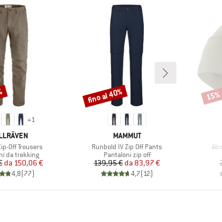
fino al 40%
1%
15%
Sconto
Scont
+
1
CHIO
MARCHIO
LLRÄVEN
MAMMUT
Articolo
Arti
Zip-Off Trousers
Runbold IV Zip Off Pants
Abi
di prodotti
Gruppo di prodotti
ni da trekking
Pantaloni zip off
Prezzo
Prezzo ridotto
Prezzo
Prezzo ridotto
€
da
150,06 €
139,95 €
da
83,97 €
4,8
(
77
)
4,7
(
12
)