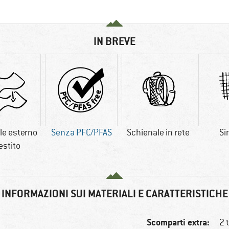
IN BREVE
le esterno
Senza PFC/PFAS
Schienale in rete
Si
estito
INFORMAZIONI SUI MATERIALI E CARATTERISTICHE
Scomparti extra:
2 