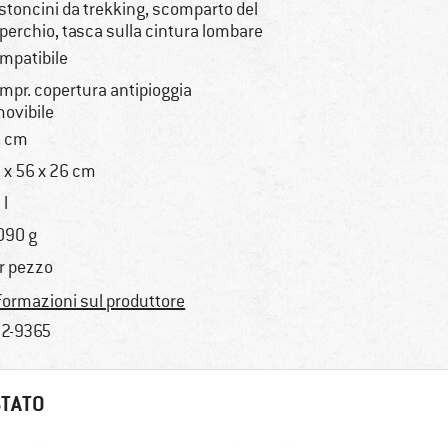
stoncini da trekking, scomparto del
perchio, tasca sulla cintura lombare
mpatibile
mpr. copertura antipioggia
movibile
 cm
 x 56 x 26 cm
 l
090 g
r pezzo
formazioni sul produttore
2-9365
STATO