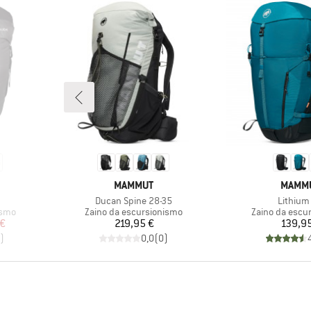
MARCHIO
MARCH
MAMMUT
MAMM
Articolo
Articolo
Ducan Spine 28-35
Lithium
Gruppo di prodotti
Gruppo di prod
ismo
Zaino da escursionismo
Zaino da escu
ridotto
Prezzo
Pr
 €
219,95 €
139,9
)
0,0
(
0
)