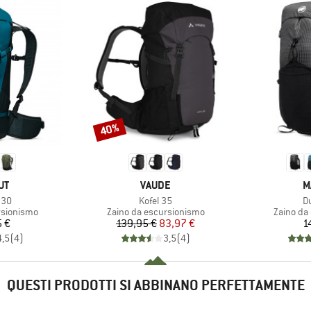
40%
Sconto
IO
MARCHIO
M
UT
VAUDE
M
Articolo
Ar
 30
Kofel 35
D
otti
Gruppo di prodotti
Gruppo di
rsionismo
Zaino da escursionismo
Zaino da
ezzo
Prezzo
Prezzo ridotto
5 €
139,95 €
83,97 €
1
4,5
(
4
)
3,5
(
4
)
QUESTI PRODOTTI SI ABBINANO PERFETTAMENTE