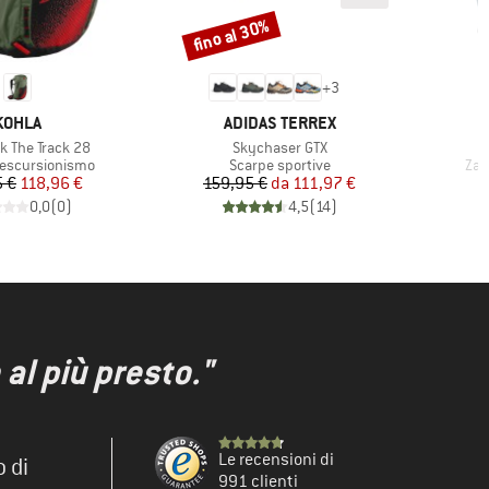
fino al 30%
Sconto
+
3
MARCHIO
MARCHIO
KOHLA
ADIDAS TERREX
Articolo
k The Track 28
Skychaser GTX
 prodotti
Gruppo di prodotti
Gru
 escursionismo
Scarpe sportive
Zai
Prezzo
Prezzo ridotto
Prezzo
Prezzo ridotto
5 €
118,96 €
159,95 €
da
111,97 €
0,0
(
0
)
4,5
(
14
)
al più presto."
Le recensioni di
o di
991 clienti