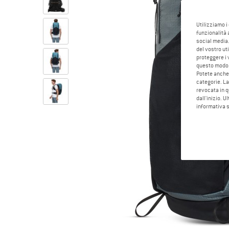
Utilizziamo i
funzionalità 
social media.
del vostro ut
proteggere i 
questo modo
Potete anche 
categorie. La
revocata in q
dall'inizio. U
informativa 