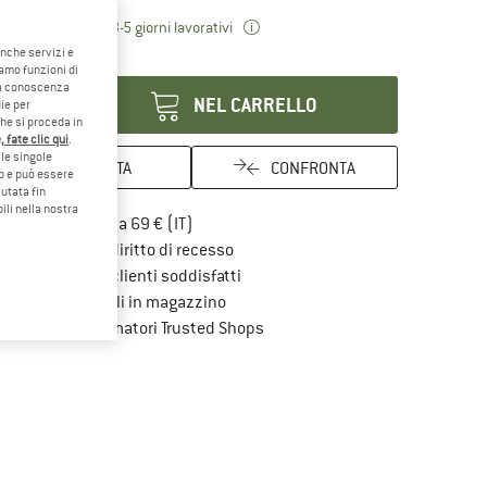
Il link si apre in una casella inf
mpi di consegna: 3-5 giorni lavorativi
anche servizi e
antità:
iamo funzioni di
o a conoscenza
NEL CARRELLO
ie per
che si proceda in
 fate clic qui
.
le singole
ANNOTA
CONFRONTA
eb e può essere
utata fin
ili nella nostra
Qui trovi ulteriori informazioni sulle spe
Porto franco da 69 € (IT)
Vai alla politica di recesso qui Si a
100 giorni di diritto di recesso
> 4.000.000 clienti soddisfatti
Tutti gli articoli in magazzino
Trovi tutte le informazioni qui!
Tutela consumatori Trusted Shops