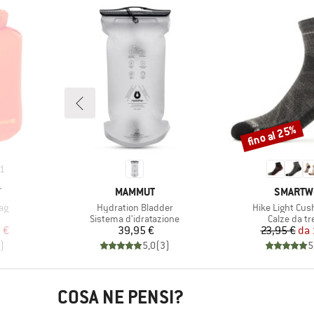
fino al 25%
Sconto
1
MARCHIO
MARCHI
T
MAMMUT
SMARTW
Articolo
Articolo
ag
Hydration Bladder
Hike Light Cus
prodotti
Gruppo di prodotti
Gruppo di p
Sistema d'idratazione
Calze da tr
ridotto
Prezzo
Pr
Pr
 €
39,95 €
23,95 €
da
)
5,0
(
3
)
5
COSA NE PENSI?