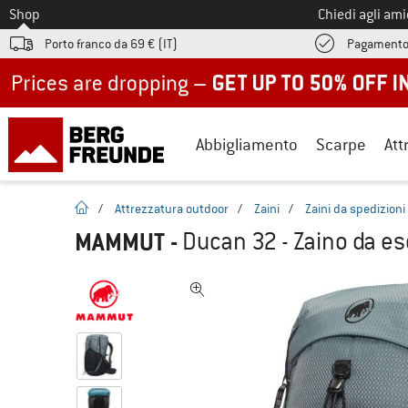
Allo
Shop
Chiedi agli am
Porto franco da 69 € (IT)
Pagamento
Up to 50% off now in our summer sale
Abbigliamento
Scarpe
Att
pagina iniziale
/
Attrezzatura outdoor
/
Zaini
/
Zaini da spedizioni
MAMMUT
-
Ducan 32 - Zaino da e