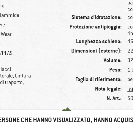
ba
mo
co
oliammide
Sistema d’idratazione:
co
ere
Protezione antipioggia:
co
ri
r Wear
Lunghezza schiena:
46
Dimensioni (esterne):
22
C/PFAS,
Volume:
32
llacci
Peso:
1.
ttorale, Cintura
Taglia di riferimento:
pe
di traporto,
Nota legale:
In
N. Art.:
50
ERSONE CHE HANNO VISUALIZZATO, HANNO ACQUI