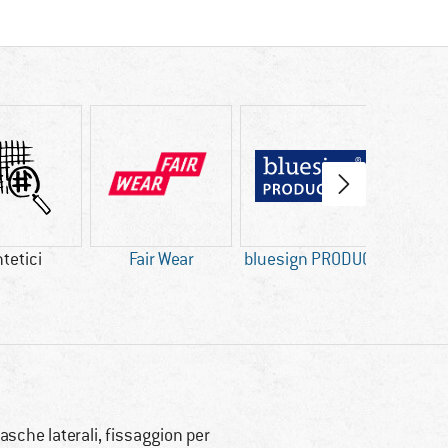
ntetici
Fair Wear
bluesign PRODUCT
1
tasche laterali, fissaggion per