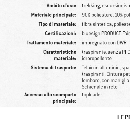
Ambito d’uso:
trekking, escursionis
Materiale principale:
90% poliestere, 10% p
Tipo di materiale:
fibra sintetica, poliest
Certificazioni:
bluesign PRODUCT, Fai
Trattamento materiale:
impregnato con DWR
Caratteristiche
traspirante, senza PF
materiale:
idrorepellente
Sistema di trasporto:
Telaio in alluminio, spa
traspiranti, Cintura pe
lombare, con maniglia 
Schienale in rete
Accesso allo scomparto
toploader
principale:
LE P