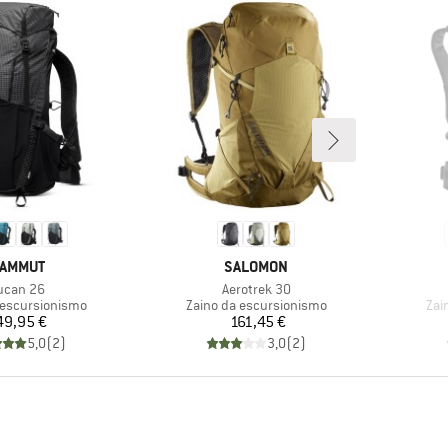
ARCHIO
MARCHIO
AMMUT
SALOMON
ticolo
Articolo
ucan 26
Aerotrek 30
 prodotti
Gruppo di prodotti
Gru
 escursionismo
Zaino da escursionismo
Zai
Prezzo
Prezzo
49,95 €
161,45 €
5,0
(
2
)
3,0
(
2
)