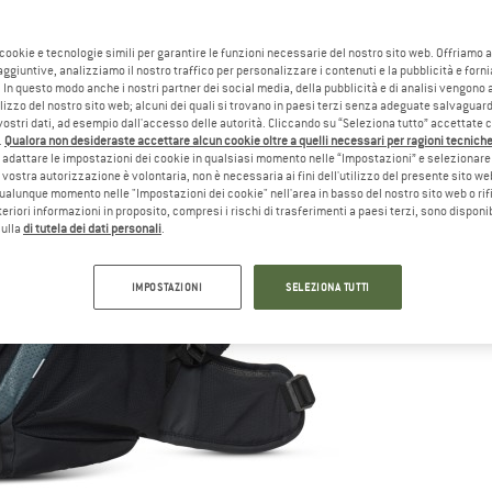
Te
 cookie e tecnologie simili per garantire le funzioni necessarie del nostro sito web. Offriamo 
Qu
aggiuntive, analizziamo il nostro traffico per personalizzare i contenuti e la pubblicità e forn
 In questo modo anche i nostri partner dei social media, della pubblicità e di analisi vengon
ilizzo del nostro sito web; alcuni dei quali si trovano in paesi terzi senza adeguate salvaguard
vostri dati, ad esempio dall'accesso delle autorità. Cliccando su “Seleziona tutto” accettate 
.
Qualora non desideraste accettare alcun cookie oltre a quelli necessari per ragioni tecniche,
adattare le impostazioni dei cookie in qualsiasi momento nelle “Impostazioni” e selezionare 
 vostra autorizzazione è volontaria, non è necessaria ai fini dell'utilizzo del presente sito w
ualunque momento nelle "Impostazioni dei cookie" nell'area in basso del nostro sito web o rifi
lteriori informazioni in proposito, compresi i rischi di trasferimenti a paesi terzi, sono disponib
sulla
di tutela dei dati personali
.
IMPOSTAZIONI
SELEZIONA TUTTI