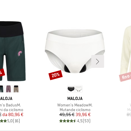
0%
fino
20%
Sconto
Scont
ARCHIO
MARCHIO
ALOJA
MALOJA
o
Articolo
's BadusM.
Women's MeadowM.
di prodotti
Gruppo di prodotti
Gr
ni da ciclismo
Mutande ciclismo
Ma
Prezzo
Prezzo ridotto
Prezzo
Prezzo ridotto
€
da
80,96 €
49,95 €
39,96 €
89
5,0
(
16
)
4,5
(
53
)