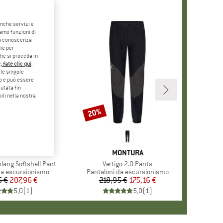
anche servizi e
iamo funzioni di
o a conoscenza
ie per
che si proceda in
 fate clic qui
.
le singole
eb e può essere
utata fin
ili nella nostra
20%
Sconto
HIO
NORTH FACE
MARCHIO
MONTURA
ang Softshell Pant
Articolo
Vertigo 2.0 Pants
prodotti
da escursionismo
Gruppo di prodotti
Pantaloni da escursionismo
5 €
Prezzo
Prezzo ridotto
207,96 €
218,95 €
Prezzo
Prezzo ridotto
175,16 €
5,0
(
1
)
5,0
(
1
)