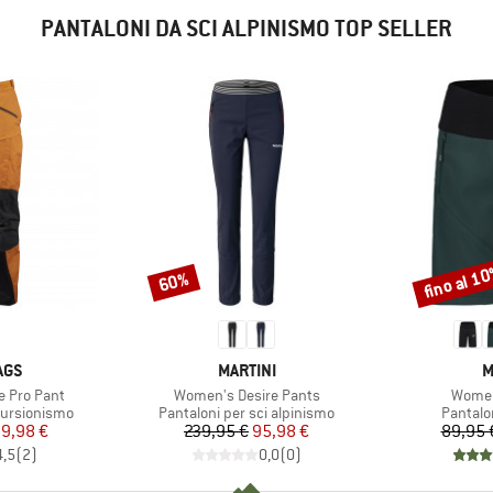
PANTALONI DA SCI ALPINISMO TOP SELLER
fino al 1
60%
Sconto
Sconto
O
MARCHIO
M
AGS
MARTINI
M
Articolo
Articol
 Pro Pant
Women's Desire Pants
Women
ti
Gruppo di prodotti
Gruppo 
cursionismo
Pantaloni per sci alpinismo
Pantalo
ezzo
ezzo ridotto
Prezzo
Prezzo ridotto
9,98 €
239,95 €
95,98 €
89,95 
4,5
(
2
)
0,0
(
0
)