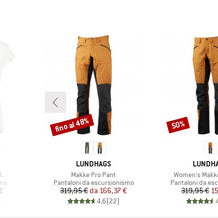
fino al 48%
50%
Sconto
Sconto
MARCHIO
MARCHI
LUNDHAGS
LUNDH
Articolo
Articolo
.
Makke Pro Pant
Women's Makke
Gruppo di prodotti
Gruppo di prodot
smo
Pantaloni da escursionismo
Pantaloni da es
ridotto
Prezzo
Prezzo ridotto
Pr
Pr
€
319,95 €
da
166,37 €
319,95 €
15
)
4,6
(
22
)