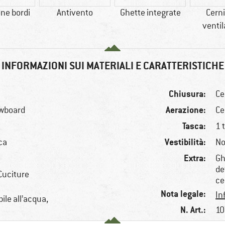
ne bordi
Antivento
Ghette integrate
Cerni
venti
INFORMAZIONI SUI MATERIALI E CARATTERISTICHE
Chiusura:
Ce
Aerazione:
owboard
Ce
Tasca:
1 
Vestibilità:
ica
No
Extra:
Gh
de
Cuciture
ce
Nota legale:
In
ile all’acqua,
N. Art.:
10