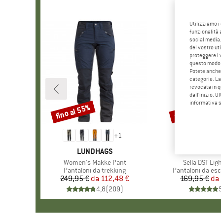
Utilizziamo i
funzionalità 
social media.
del vostro ut
proteggere i 
questo modo
Potete anche 
categorie. La
revocata in q
dall'inizio. U
informativa 
fino al 55%
fino al 65%
Sconto
Sconto
+
1
MARCHIO
LUNDHAGS
MARCH
SALE
Articolo
Women's Makke Pant
Articolo
Sella DST Lig
Gruppo di prodotti
Pantaloni da trekking
Gruppo di prodot
Pantaloni da es
249,95 €
da
Prezzo
Prezzo ridotto
112,48 €
169,95 €
da
Pr
Pr
4,8
(
209
)