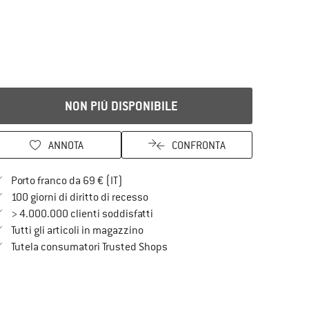
NON PIÙ DISPONIBILE
ANNOTA
CONFRONTA
Qui trovi ulteriori informazioni sulle spe
Porto franco da 69 € (IT)
Vai alla politica di recesso qui Si a
100 giorni di diritto di recesso
> 4.000.000 clienti soddisfatti
Tutti gli articoli in magazzino
Trovi tutte le informazioni qui!
Tutela consumatori Trusted Shops