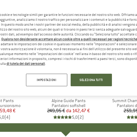
 cookie e tecnologie simili per garantire le funzioni necessarie del nostro sito web. Offriamo 
aggiuntive, analizziamo il nostro traffico per personalizzare i contenuti e la pubblicità e forn
 In questo modo anche i nostri partner dei social media, della pubblicità e di analisi vengon
ilizzo del nostro sito web; alcuni dei quali si trovano in paesi terzi senza adeguate salvaguard
vostri dati, ad esempio dall'accesso delle autorità. Cliccando su “Seleziona tutto” accettate 
.
Qualora non desideraste accettare alcun cookie oltre a quelli necessari per ragioni tecniche,
adattare le impostazioni dei cookie in qualsiasi momento nelle “Impostazioni” e selezionare 
 vostra autorizzazione è volontaria, non è necessaria ai fini dell'utilizzo del presente sito w
ualunque momento nelle "Impostazioni dei cookie" nell'area in basso del nostro sito web o rifi
lteriori informazioni in proposito, compresi i rischi di trasferimenti a paesi terzi, sono disponib
sulla
di tutela dei dati personali
.
fino al 43%
20%
Sconto
Sconto
IMPOSTAZIONI
SELEZIONA TUTTI
IO
WA
MARCHIO
PATAGONIA
MARC
THE 
ht Pants
Articolo
Alpine Guide Pants
Articolo
Summit Chaml
ti
cursionismo
Gruppo di prodotti
Pantaloni softshell
Gruppo di 
Pantaloni 
ezzo
ezzo ridotto
59,48 €
249,95 €
da
Prezzo
Prezzo ridotto
142,47 €
259,9
5,0
(
4
)
5,0
(
2
)