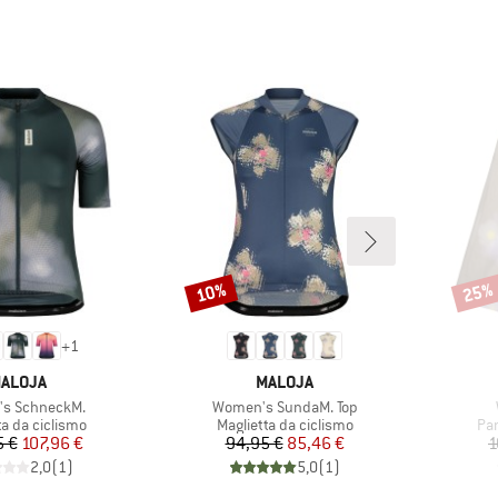
10%
25%
Sconto
Scont
+
1
ARCHIO
MARCHIO
ALOJA
MALOJA
Articolo
s SchneckM.
Women's SundaM. Top
di prodotti
Gruppo di prodotti
Gru
ta da ciclismo
Maglietta da ciclismo
Pan
Prezzo
Prezzo ridotto
Prezzo
Prezzo ridotto
5 €
107,96 €
94,95 €
85,46 €
1
2,0
(
1
)
5,0
(
1
)