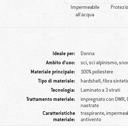
Impermeabile
Protezio
all'acqua
Ideale per:
Donna
Ambito d’uso:
sci, sci alpinismo, sn
Materiale principale:
100% poliestere
Tipo di materiale:
hardshell, fibra sintet
Tecnologia:
Laminato a 3 strati
Trattamento materiale:
impregnato con DWR, 
nastrate
Caratteristiche
traspirante, impermeab
materiale:
antivento