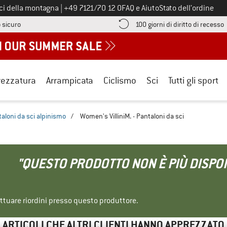
Chiamaci al numero
ici della montagna
|
+49 7121/70 12 0
FAQ e Aiuto
Stato dell’ordine
Qui trovi le informazioni di pagamento! Si apre in una casella informa
V
 sicuro
100 giorni di diritto di recesso
rezzatura
Arrampicata
Ciclismo
Sci
Tutti gli sport
aloni da sci alpinismo
/
Women's VilliniM. - Pantaloni da sci
"QUESTO PRODOTTO NON È PIÙ DISPON
ettuare riordini presso questo produttore.
ARTICOLI CHE ALTRI CLIENTI HANNO APPREZZATO