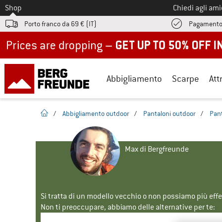
Allo
Shop
Chiedi agli am
Porto franco da 69 € (IT)
Pagamento
Up to 50% off now in our summer sale
Abbigliamento
Scarpe
Att
pagina iniziale
/
Abbigliamento outdoor
/
Pantaloni outdoor
/
Pant
Max di Bergfreunde
Si tratta di un modello vecchio o non possiamo più eff
Non ti preoccupare, abbiamo delle alternative per te: