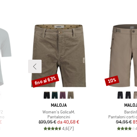
fino al 63%
10%
Sconto
Sconto
MARCHIO
MARCH
MALOJA
MALO
Articolo
Articol
/2
Women's GolicaM.
Bardin
Gruppo di prodotti
Gruppo di prodo
smo
Pantaloncini
Pantaloni corti 
ridotto
Prezzo
Prezzo ridotto
Pr
Pr
€
109,95 €
da
40,68 €
94,95 €
8
)
4,6
(
7
)