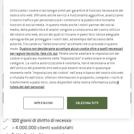
Colore:
Strawberry
Utilizziamo i cookie e tecnologie simili per garantire le funzioni necessarie del
nostro sito web. Offriamo anche servizi e funzionalità aggiuntive, analizziamo
il nostro traffico per personalizzare i contenuti e la pubblicità e forniamo
65%
65%
funzioni di social media. In questo modo anche i nostri partner dei social
Scegli la taglia:
media, della pubblicità e di analisi vengono a conoscenza del vostro utilizzo
del nostro sito web; alcuni dei quali si trovano in paesi terzi senza adeguate
XS
S
M
L
XL
salvaguardie per proteggere i vostri dati, ad esempio dall'accesso delle
autorità. Cliccando su “Seleziona tutto” accettate che si proceda in questo
Guida alle taglie
modo.
Qualora non desideraste accettare alcun cookie oltre a quelli necessari
per ragioni tecniche, fate clic qui
. Potete anche adattare le impostazioni dei
cookie in qualsiasi momento nelle “Impostazioni” e selezionare le singole
Il link si apre in una casella infor
Tempi di consegna: 4-5 giorni lavorativi
categorie. La vostra autorizzazione è volontaria, non è necessaria ai fini
Quantità:
dell'utilizzo del presente sito web e può essere revocata in qualunque
momento nelle "Impostazioni dei cookie" nell'area in basso del nostro sito web
o rifiutata fin dall'inizio. Ulteriori informazioni in proposito, compresi i rischi di
NEL CARRELLO
trasferimenti a paesi terzi, sono disponibili nella nostra informativa sulla
di
tutela dei dati personali
.
ANNOTA
CONFRONTA
IMPOSTAZIONI
SELEZIONA TUTTI
Qui trovi ulteriori informazioni sulle
Porto franco da 69 € (IT)
Vai alla politica di recesso qui 
100 giorni di diritto di recesso
> 4.000.000 clienti soddisfatti