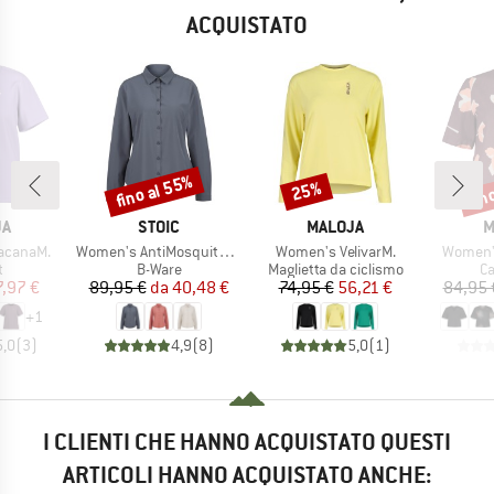
ACQUISTATO
fino al 55%
fin
25%
Sconto
Sconto
Scon
IO
MARCHIO
MARCHIO
M
JA
STOIC
MALOJA
M
Articolo
Articolo
Articolo
acanaM.
Women's AntiMosquito ByskeSt. Shirt L/S
Women's VelivarM.
Women'
o di prodotti
Gruppo di prodotti
Gruppo di prodotti
Gr
t
B-Ware
Maglietta da ciclismo
Ca
ezzo
ezzo ridotto
Prezzo
Prezzo ridotto
Prezzo
Prezzo ridotto
7,97 €
89,95 €
da
40,48 €
74,95 €
56,21 €
84,95 
+
1
5,0
(
3
)
4,9
(
8
)
5,0
(
1
)
I CLIENTI CHE HANNO ACQUISTATO QUESTI
ARTICOLI HANNO ACQUISTATO ANCHE: