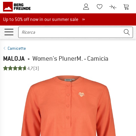
Al conto cliente
Al Ca
Alla lista promemo
Al confront
Up to 50% off now in our summer sale
Up to 50% off now in our summer sale »
Camicette
MALOJA
-
Women's PlunerM. - Camicia
4,7
(3)