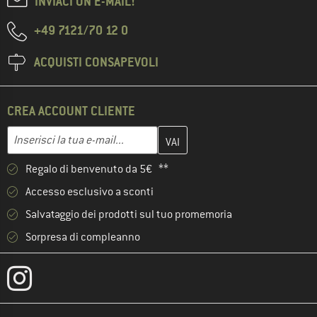
INVIACI UN'E-MAIL!
+49 7121/70 12 0
ACQUISTI CONSAPEVOLI
CREA ACCOUNT CLIENTE
Inserisci qui il tuo indirizzo e-mail e crea il tuo account cliente 
Indirizzo e-mail
Regalo di benvenuto da 5€ **
Accesso esclusivo a sconti
Salvataggio dei prodotti sul tuo promemoria
Sorpresa di compleanno