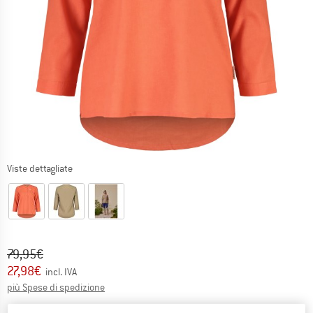
Viste dettagliate
Prezzo originale :
Prezzo:
79,95
€
27,98
€
incl. IVA
Informazioni sui costi di spedizione. Si apre in una
più Spese di spedizione