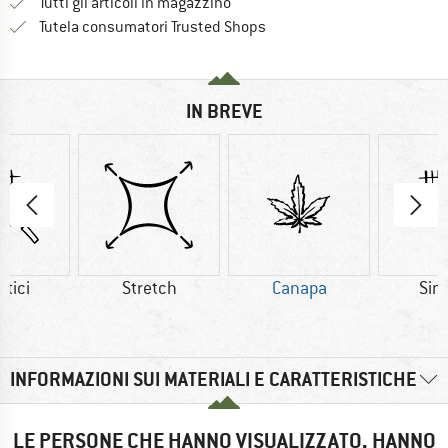
Tutti gli articoli in magazzino
Trovi tutte le informazioni q
Tutela consumatori Trusted Shops
IN BREVE
etici
Stretch
Canapa
Sint
INFORMAZIONI SUI MATERIALI E CARATTERISTICHE
LE PERSONE CHE HANNO VISUALIZZATO, HANNO