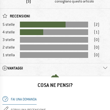
(3)
consigliano questo articolo
RECENSIONI
5 stelle
(2)
4 stelle
(1)
3 stelle
(0)
2 stelle
(0)
1 stella
(0)
VANTAGGI
COSA NE PENSI?
FAI UNA DOMANDA
SCRIVI UNA RECENSIONE