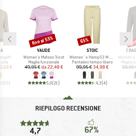
fino al 55%
fin
65%
Sconto
Sconto
Scon
IO
MARCHIO
MARCHIO
MARC
JA
VAUDE
STOIC
CRA
Articolo
Articolo
Articolo
angaM.
Women's Matoso Tricot
Women´s Hemp53 MMXX. Pants
Women's Nosili
 prodotti
Gruppo di prodotti
Gruppo di prodotti
Gruppo d
n pile
Maglia funzionale
Pantaloni tempo libero
Maglia 
ezzo
ezzo ridotto
Prezzo
Prezzo ridotto
Prezzo
Prezzo ridotto
0,68 €
49,95 €
da
22,48 €
99,95 €
34,98 €
59,95 
0,0
(
0
)
5,0
(
21
)
4,3
(
4
)
RIEPILOGO RECENSIONE
67%
4,7