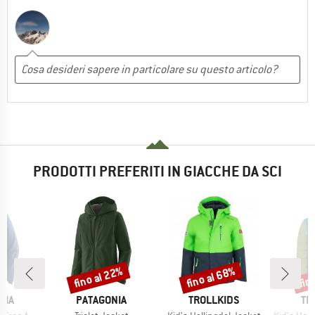
PRODOTTI PREFERITI IN GIACCHE DA SCI
fino al 22%
fino al 68%
fin
Sconto
Sconto
Scon
O
MARCHIO
MARCHIO
MA
NIA
PATAGONIA
TROLLKIDS
TR