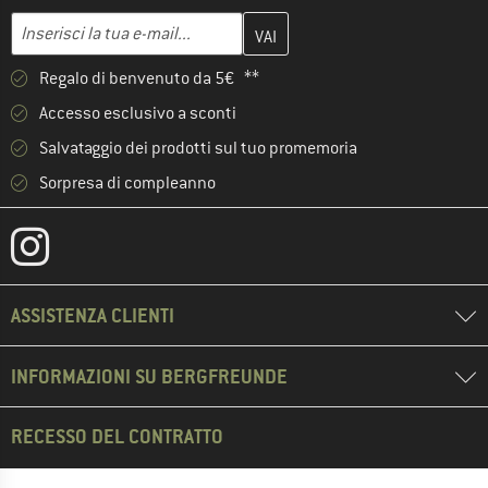
Inserisci qui il tuo indirizzo e-mail e crea il tuo account cliente 
Indirizzo e-mail
Regalo di benvenuto da 5€ **
Accesso esclusivo a sconti
Salvataggio dei prodotti sul tuo promemoria
Sorpresa di compleanno
ASSISTENZA CLIENTI
INFORMAZIONI SU BERGFREUNDE
RECESSO DEL CONTRATTO