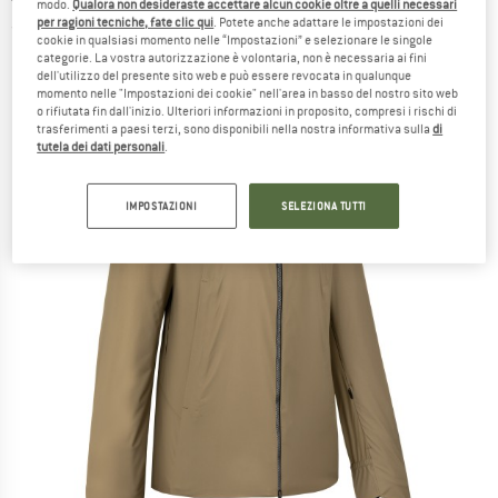
modo.
Qualora non desideraste accettare alcun cookie oltre a quelli necessari
per ragioni tecniche, fate clic qui
. Potete anche adattare le impostazioni dei
(0)
cookie in qualsiasi momento nelle “Impostazioni” e selezionare le singole
categorie. La vostra autorizzazione è volontaria, non è necessaria ai fini
dell'utilizzo del presente sito web e può essere revocata in qualunque
momento nelle "Impostazioni dei cookie" nell'area in basso del nostro sito web
o rifiutata fin dall'inizio. Ulteriori informazioni in proposito, compresi i rischi di
trasferimenti a paesi terzi, sono disponibili nella nostra informativa sulla
di
tutela dei dati personali
.
IMPOSTAZIONI
SELEZIONA TUTTI