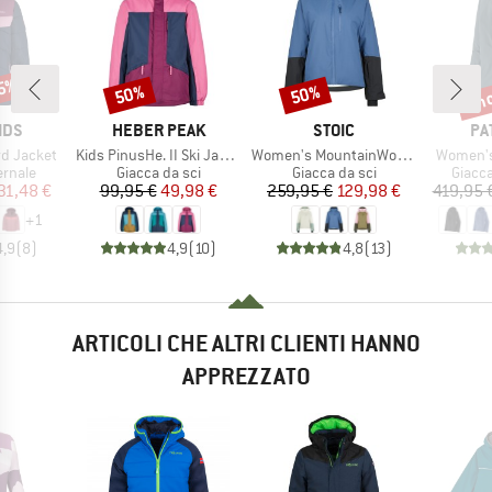
65%
fin
50%
50%
Sconto
Sconto
Scon
O
MARCHIO
MARCHIO
MA
IDS
HEBER PEAK
STOIC
PA
Articolo
Articolo
Articolo
ord Jacket
Kids PinusHe. II Ski Jacket
Women's MountainWool AsplidenSt. III Ski Jacket
Women's 
prodotti
Gruppo di prodotti
Gruppo di prodotti
Gruppo
ernale
Giacca da sci
Giacca da sci
Giacca
ezzo
ezzo ridotto
Prezzo
Prezzo ridotto
Prezzo
Prezzo ridotto
31,48 €
99,95 €
49,98 €
259,95 €
129,98 €
419,95 
+
1
4,9
(
8
)
4,9
(
10
)
4,8
(
13
)
ARTICOLI CHE ALTRI CLIENTI HANNO
APPREZZATO