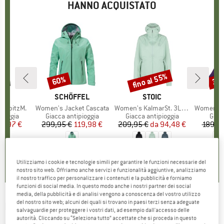
HANNO ACQUISTATO
fino al 55%
60%
30
Sconto
Sconto
Scon
HIO
JA
MARCHIO
SCHÖFFEL
MARCHIO
STOIC
M
E
nspitzM.
Articolo
Women's Jacket Cascata
Articolo
Women's KalmarSt. 3L Rain Jacket
Articolo
Women's Sing
rodotti
pioggia
Gruppo di prodotti
Giacca antipioggia
Gruppo di prodotti
Giacca antipioggia
Grup
Giac
ezzo
ezzo ridotto
3,97 €
299,95 €
Prezzo
Prezzo ridotto
119,98 €
209,95 €
da
Prezzo
Prezzo ridotto
94,48 €
189,95
0,0
(
0
)
5,0
(
4
)
4,5
(
15
)
Utilizziamo i cookie e tecnologie simili per garantire le funzioni necessarie del
nostro sito web. Offriamo anche servizi e funzionalità aggiuntive, analizziamo
il nostro traffico per personalizzare i contenuti e la pubblicità e forniamo
funzioni di social media. In questo modo anche i nostri partner dei social
media, della pubblicità e di analisi vengono a conoscenza del vostro utilizzo
del nostro sito web; alcuni dei quali si trovano in paesi terzi senza adeguate
LAMUNT
-
Women's Tiziana 2L WP Remoca
salvaguardie per proteggere i vostri dati, ad esempio dall'accesso delle
autorità. Cliccando su “Seleziona tutto” accettate che si proceda in questo
Jacket - Giacca da sci