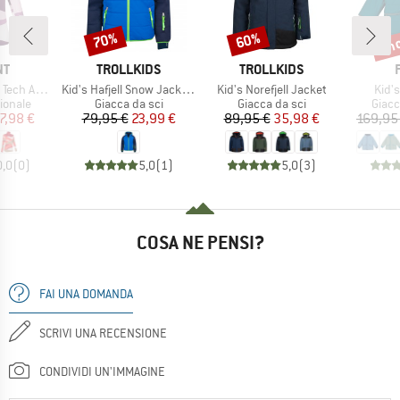
fin
70%
60%
Sconto
Sconto
Scon
IO
MARCHIO
MARCHIO
NT
TROLLKIDS
TROLLKIDS
Articolo
Articolo
Artic
ty L/S Tee
Kid's Hafjell Snow Jacket XT
Kid's Norefjell Jacket
Kid's
rodotti
Gruppo di prodotti
Gruppo di prodotti
Grupp
ionale
Giacca da sci
Giacca da sci
Giacc
ezzo
ezzo ridotto
Prezzo
Prezzo ridotto
Prezzo
Prezzo ridotto
7,98 €
79,95 €
23,99 €
89,95 €
35,98 €
169,95
0,0
(
0
)
5,0
(
1
)
5,0
(
3
)
COSA NE PENSI?
FAI UNA DOMANDA
SCRIVI UNA RECENSIONE
CONDIVIDI UN'IMMAGINE