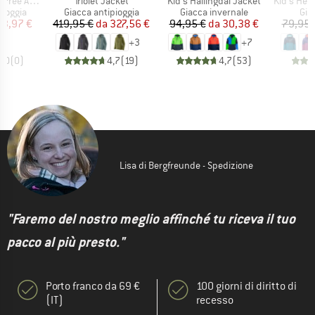
Articolo
Articolo
Articolo
ine Jacket
Triolet Jacket
Kid's Hallingdal Jacket
Kid's Hemseda
rodotti
Gruppo di prodotti
Gruppo di prodotti
Gru
pioggia
Giacca antipioggia
Giacca invernale
Gia
ezzo
ezzo ridotto
Prezzo
Prezzo ridotto
Prezzo
Prezzo ridotto
83,97 €
419,95 €
da
327,56 €
94,95 €
da
30,38 €
79,95 
+
3
+
7
0,0
(
0
)
4,7
(
19
)
4,7
(
53
)
Lisa di Bergfreunde - Spedizione
"Faremo del nostro meglio affinché tu riceva il tuo
pacco al più presto."
Porto franco da 69 €
100 giorni di diritto di
(IT)
recesso