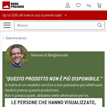
Al conto cliente
Al Ca
Alla lista promemo
Al confront
Up to 50% off now in our summer sale
Up to 50% off now in our summer sale »
Giacche da sci
Hannes di Bergfreunde
"QUESTO PRODOTTO NON È PIÙ DISPONIBILE."
Si tratta di un modello vecchio o non possiamo più effettuare
riordini presso questo produttore.
Non ti preoccupare, abbiamo delle alternative per te:
LE PERSONE CHE HANNO VISUALIZZATO,