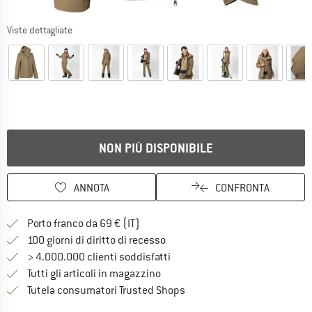
Viste dettagliate
NON PIÙ DISPONIBILE
ANNOTA
CONFRONTA
Qui trovi ulteriori informazioni sulle
Porto franco da 69 € (IT)
Vai alla politica di recesso qui 
100 giorni di diritto di recesso
> 4.000.000 clienti soddisfatti
Tutti gli articoli in magazzino
Trovi tutte le informazioni q
Tutela consumatori Trusted Shops