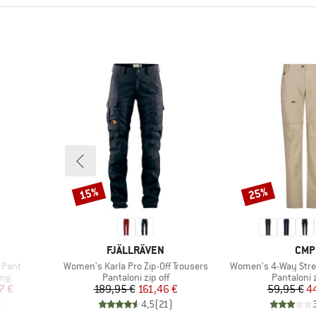
15%
25%
Sconto
Sconto
MARCHIO
MAR
FJÄLLRÄVEN
CMP
Articolo
Articolo
 Pant
Women's Karla Pro Zip-Off Trousers
Women's 4-Way Stret
Gruppo di prodotti
Gruppo di 
ing
Pantaloni zip off
Pantaloni z
ridotto
Prezzo
Prezzo ridotto
Pr
Pr
7 €
189,95 €
161,46 €
59,95 €
4
)
4,5
(
21
)