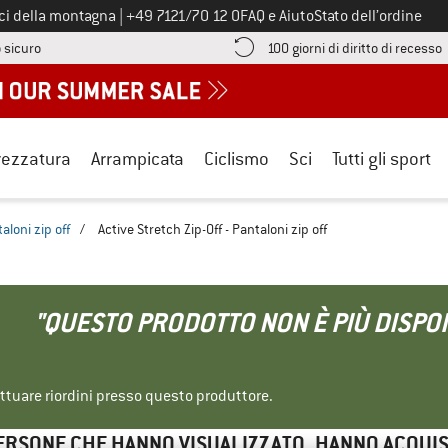
Chiamaci al numero
ici della montagna
|
+49 7121/70 12 0
FAQ e Aiuto
Stato dell’ordine
Qui trovi le informazioni di pagamento! Si apre in una casella informa
V
 sicuro
100 giorni di diritto di recesso
rezzatura
Arrampicata
Ciclismo
Sci
Tutti gli sport
aloni zip off
/
Active Stretch Zip-Off - Pantaloni zip off
"QUESTO PRODOTTO NON È PIÙ DISPON
ettuare riordini presso questo produttore.
ERSONE CHE HANNO VISUALIZZATO, HANNO ACQUI