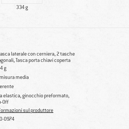
334 g
tasca laterale con cerniera, 2 tasche
agonali, Tasca porta chiavi coperta
4 g
 misura media
erente
ta elastica, ginocchio preformato,
p-Off
formazioni sul produttore
0-0974