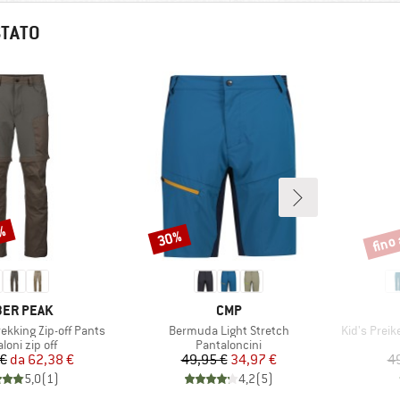
STATO
2%
fino
30%
Sconto
Scont
CHIO
MARCHIO
ER PEAK
CMP
Articolo
Articolo
ekking Zip-off Pants
Bermuda Light Stretch
Kid's Preik
o di prodotti
Gruppo di prodotti
loni zip off
Pantaloncini
Prezzo
Prezzo ridotto
Prezzo
Prezzo ridotto
 €
da
62,38 €
49,95 €
34,97 €
4
5,0
(
1
)
4,2
(
5
)