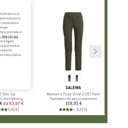
anche servizi e
iamo funzioni di
o a conoscenza
ie per
che si proceda in
 fate clic qui
.
le singole
eb e può essere
utata fin
ili nella nostra
0%
CHIO
R SPORTS
MARCHIO
SALEWA
colo
d Slim Zip
Articolo
Women's Puez Orval 2 DST Pant
di prodotti
ni da trekking
Gruppo di prodotti
Pantaloni da escursionismo
 €
da
Prezzo
Prezzo ridotto
83,97 €
159,95 €
Prezzo
5,0
(
4
)
4,2
(
5
)