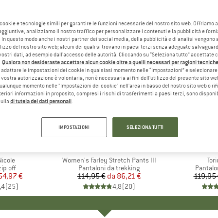
 cookie e tecnologie simili per garantire le funzioni necessarie del nostro sito web. Offriamo 
aggiuntive, analizziamo il nostro traffico per personalizzare i contenuti e la pubblicità e forn
 In questo modo anche i nostri partner dei social media, della pubblicità e di analisi vengon
ilizzo del nostro sito web; alcuni dei quali si trovano in paesi terzi senza adeguate salvaguard
vostri dati, ad esempio dall'accesso delle autorità. Cliccando su “Seleziona tutto” accettate 
.
Qualora non desideraste accettare alcun cookie oltre a quelli necessari per ragioni tecniche,
adattare le impostazioni dei cookie in qualsiasi momento nelle “Impostazioni” e selezionare 
 vostra autorizzazione è volontaria, non è necessaria ai fini dell'utilizzo del presente sito w
ualunque momento nelle "Impostazioni dei cookie" nell'area in basso del nostro sito web o rifi
lteriori informazioni in proposito, compresi i rischi di trasferimenti a paesi terzi, sono disponib
sulla
di tutela dei dati personali
.
fino al 25%
fino al 3
Sconto
Sconto
IMPOSTAZIONI
SELEZIONA TUTTI
ORTS
MARCHIO
VAUDE
MAR
MAIE
icole
Articolo
Women's Farley Stretch Pants III
Arti
Tori
prodotti
ip off
Gruppo di prodotti
Pantaloni da trekking
Gruppo 
Pantalo
ezzo
ezzo ridotto
54,97 €
114,95 €
da
Prezzo
Prezzo ridotto
86,21 €
119,95
,4
(
25
)
4,8
(
20
)