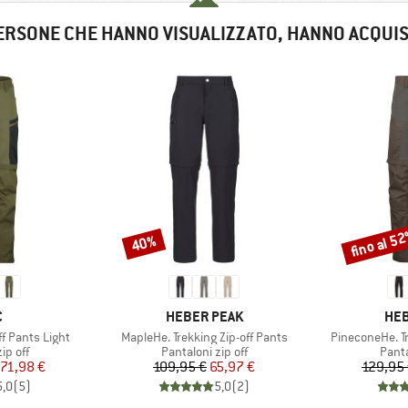
ERSONE CHE HANNO VISUALIZZATO, HANNO ACQUI
fino al 5
40%
Sconto
Sconto
HIO
MARCHIO
MAR
C
HEBER PEAK
HEB
Articolo
Articolo
ff Pants Light
MapleHe. Trekking Zip-off Pants
PineconeHe. Tr
prodotti
Gruppo di prodotti
Grupp
ip off
Pantaloni zip off
Panta
ezzo
ezzo ridotto
Prezzo
Prezzo ridotto
71,98 €
109,95 €
65,97 €
129,95
5,0
(
5
)
5,0
(
2
)