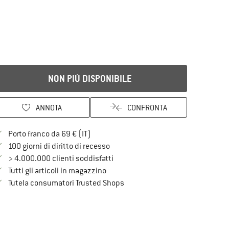
NON PIÙ DISPONIBILE
ANNOTA
CONFRONTA
Qui trovi ulteriori informazioni sulle spe
Porto franco da 69 € (IT)
Vai alla politica di recesso qui Si a
100 giorni di diritto di recesso
> 4.000.000 clienti soddisfatti
Tutti gli articoli in magazzino
Trovi tutte le informazioni qui!
Tutela consumatori Trusted Shops