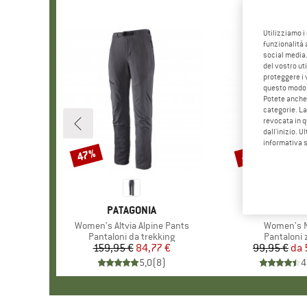
Utilizziamo i
funzionalità 
social media.
del vostro ut
proteggere i 
questo modo
Potete anche 
categorie. La
revocata in q
dall'inizio. U
informativa 
47%
45%
Sconto
Sconto
MARCHIO
PATAGONIA
MARCHIO
MAIER SP
Articolo
Women's Altvia Alpine Pants
Articolo
Women's N
Gruppo di prodotti
Pantaloni da trekking
Gruppo di 
Pantaloni z
159,95 €
Prezzo
Prezzo ridotto
84,77 €
99,95 €
da
Pr
Pr
5,0
(
8
)
4