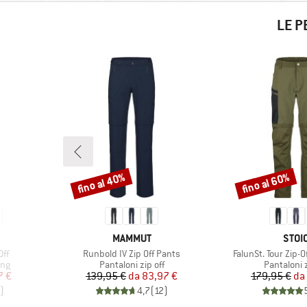
LE P
fino al 40%
fino al 60%
Sconto
Sconto
MARCHIO
MARC
MAMMUT
STOI
Articolo
Articolo
Off
Runbold IV Zip Off Pants
FalunSt. Tour Zip-O
Gruppo di prodotti
Gruppo di 
ing
Pantaloni zip off
Pantaloni z
ridotto
Prezzo
Prezzo ridotto
Pr
Pr
7 €
139,95 €
da
83,97 €
179,95 €
da
)
4,7
(
12
)