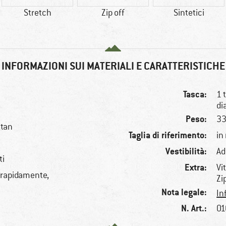
Stretch
Zip off
Sintetici
INFORMAZIONI SUI MATERIALI E CARATTERISTICHE
Tasca:
1 
di
Peso:
33
stan
Taglia di riferimento:
in
Vestibilità:
Ad
ti
Extra:
Vi
a rapidamente,
Zi
Nota legale:
In
N. Art.:
01