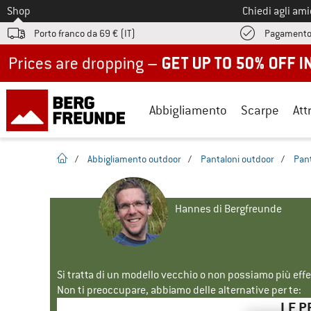
Allo
Shop
Chiedi agli am
Porto franco da 69 € (IT)
Pagamento
Up to 50% off now in our summer sale
Abbigliamento
Scarpe
Att
pagina iniziale
/
Abbigliamento outdoor
/
Pantaloni outdoor
/
Pant
Hannes di Bergfreunde
Si tratta di un modello vecchio o non possiamo più eff
Non ti preoccupare, abbiamo delle alternative per te:
LE P