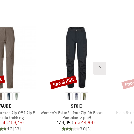
2%
fino al 75%
fino
Sconto
Scont
MARCHIO
MARCHIO
VAUDE
STOIC
Articolo
Articolo
h Zip Off T-Zip Pants II
Women's FalunSt. Tour Zip-Off Pants Light
Kid's Falu
di prodotti
Gruppo di prodotti
ni da trekking
Pantaloni zip off
Prezzo
Prezzo ridotto
Prezzo
Prezzo ridotto
€
da
109,16 €
179,95 €
da
44,99 €
99
4,7
(
53
)
3,0
(
5
)