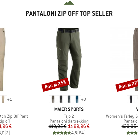
PANTALONI ZIP OFF TOP SELLER
fino al 25%
fino al 2
Sconto
Sconto
+
1
+
3
CHIO
MARCHIO
MAIER SPORTS
Articolo
Articolo
ch Zip Off Pant
Tajo 2
Women's Farley Stretc
prodotti
Gruppo di prodotti
Gruppo 
ip off
Pantaloni da trekking
Pantalo
ezzo
ezzo ridotto
Prezzo
Prezzo ridotto
4,96 €
119,95 €
da
89,96 €
139,95 
3,0
(
2
)
4,8
(
64
)