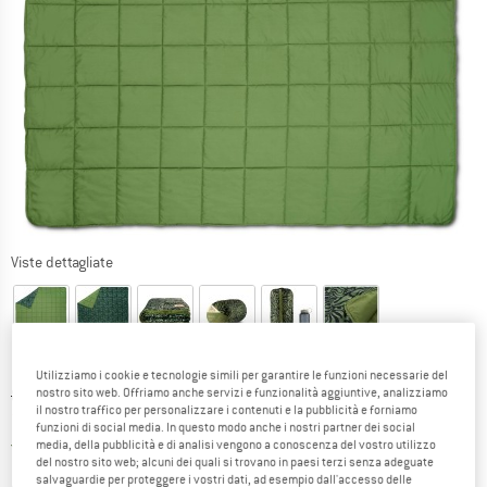
Viste dettagliate
Utilizziamo i cookie e tecnologie simili per garantire le funzioni necessarie del
Prezzo originale :
Prezzo:
84,95
€
nostro sito web. Offriamo anche servizi e funzionalità aggiuntive, analizziamo
il nostro traffico per personalizzare i contenuti e la pubblicità e forniamo
72,21
€
incl. IVA
funzioni di social media. In questo modo anche i nostri partner dei social
Italia. Informazioni sui cost
Nessuna spesa di spedizione
(IT)
media, della pubblicità e di analisi vengono a conoscenza del vostro utilizzo
del nostro sito web; alcuni dei quali si trovano in paesi terzi senza adeguate
salvaguardie per proteggere i vostri dati, ad esempio dall'accesso delle