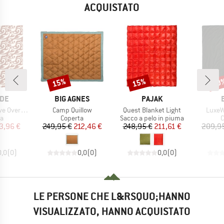
ACQUISTATO
15%
15%
10
Sconto
Sconto
Scon
IO
MARCHIO
MARCHIO
IDE
BIG AGNES
PAJAK
Articolo
Articolo
Artico
sized Throw
Camp Quillow
Quest Blanket Light
LuxeW
 di prodotti
Gruppo di prodotti
Gruppo di prodotti
G
ta
Coperta
Sacco a pelo in piuma
C
ezzo
ezzo ridotto
Prezzo
Prezzo ridotto
Prezzo
Prezzo ridotto
3,96 €
249,95 €
212,46 €
248,95 €
211,61 €
209,9
0,0
(
0
)
0,0
(
0
)
0,0
(
0
)
LE PERSONE CHE L&RSQUO;HANNO
VISUALIZZATO, HANNO ACQUISTATO