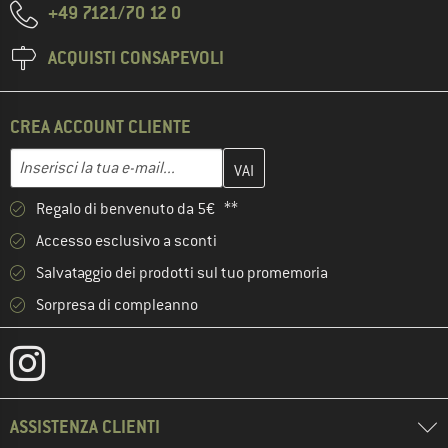
+49 7121/70 12 0
ACQUISTI CONSAPEVOLI
CREA ACCOUNT CLIENTE
Inserisci qui il tuo indirizzo e-mail e crea il tuo account cliente 
Indirizzo e-mail
Regalo di benvenuto da 5€ **
Accesso esclusivo a sconti
Salvataggio dei prodotti sul tuo promemoria
Sorpresa di compleanno
ASSISTENZA CLIENTI