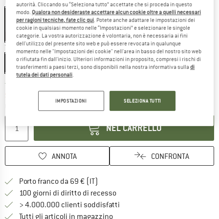
Colore:
Dill / Fern
autorità. Cliccando su “Seleziona tutto” accettate che si proceda in questo
modo.
Qualora non desideraste accettare alcun cookie oltre a quelli necessari
per ragioni tecniche, fate clic qui
. Potete anche adattare le impostazioni dei
cookie in qualsiasi momento nelle “Impostazioni” e selezionare le singole
15%
categorie. La vostra autorizzazione è volontaria, non è necessaria ai fini
dell'utilizzo del presente sito web e può essere revocata in qualunque
Taglia:
208 x 203 cm
momento nelle "Impostazioni dei cookie" nell'area in basso del nostro sito web
o rifiutata fin dall'inizio. Ulteriori informazioni in proposito, compresi i rischi di
208 x 203 cm
trasferimenti a paesi terzi, sono disponibili nella nostra informativa sulla
di
tutela dei dati personali
.
Il link si apre in una casella infor
Tempi di consegna: 3-5 giorni lavorativi
Soltanto uno in magazzino!
IMPOSTAZIONI
SELEZIONA TUTTI
Quantità:
NEL CARRELLO
ANNOTA
CONFRONTA
Qui trovi ulteriori informazioni sulle
Porto franco da 69 € (IT)
Vai alla politica di recesso qui 
100 giorni di diritto di recesso
> 4.000.000 clienti soddisfatti
Tutti gli articoli in magazzino