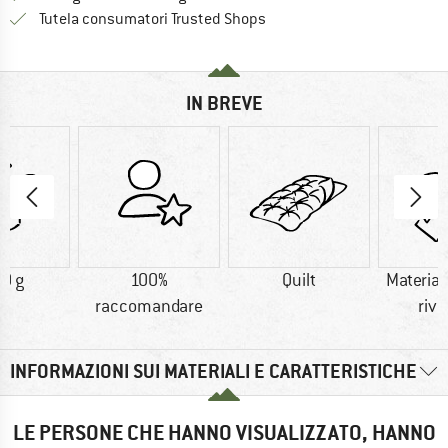
Trovi tutte le informazioni q
Tutela consumatori Trusted Shops
IN BREVE
0 g
100%
Quilt
Material
raccomandare
rive
INFORMAZIONI SUI MATERIALI E CARATTERISTICHE
LE PERSONE CHE HANNO VISUALIZZATO, HANNO