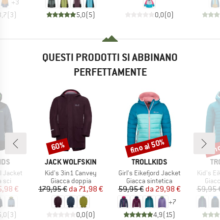
+
3
3,7
(
3
)
5,0
(
5
)
0,0
(
0
)
QUESTI PRODOTTI SI ABBINANO
PERFETTAMENTE
fino al 50%
fin
60%
Sconto
Sconto
Scon
O
MARCHIO
MARCHIO
MA
IDS
JACK WOLFSKIN
TROLLKIDS
TR
Articolo
Articolo
Articolo
ll Jacket
Kid's 3in1 Canvey
Girl's Eikefjord Jacket
Kid's Ei
 prodotti
Gruppo di prodotti
Gruppo di prodotti
Grupp
 sci
Giacca doppia
Giacca sintetica
Giacc
ezzo
ezzo ridotto
Prezzo
Prezzo ridotto
Prezzo
Prezzo ridotto
5,98 €
179,95 €
da
71,98 €
59,95 €
da
29,98 €
59,95 
+
7
5,0
(
3
)
0,0
(
0
)
4,9
(
15
)