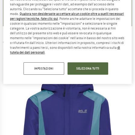
salvaguardie per proteggere i vostri dati, ad esempio dall'accesso delle
0,0
(
0
)
0,0
(
0
)
0,0
(
0
)
autorità. Cliccando su “Seleziona tutto” accettate che si proceda in questo
modo.
Qualora non desideraste accettare alcun cookie oltre a quelli necessari
per ragioni tecniche, fate clic qui
. Potete anche adattare le impostazioni dei
cookie in qualsiasi momento nelle “Impostazioni” e selezionare le singole
categorie. La vostra autorizzazione è volontaria, non è necessaria ai fini
dell'utilizzo del presente sito web e può essere revocata in qualunque
momento nelle "Impostazioni dei cookie" nell'area in basso del nostro sito web
JACK WOLFSKIN
-
Kid's Snowflash Jacket -
o rifiutata fin dall'inizio. Ulteriori informazioni in proposito, compresi i rischi di
trasferimenti a paesi terzi, sono disponibili nella nostra informativa sulla
di
Giacca da sci
tutela dei dati personali
.
(0)
IMPOSTAZIONI
SELEZIONA TUTTI