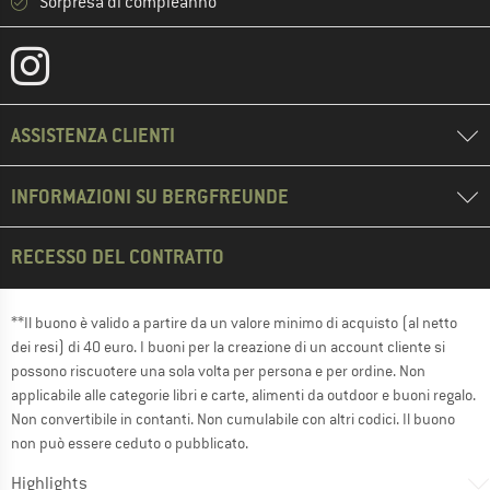
Sorpresa di compleanno
ASSISTENZA CLIENTI
INFORMAZIONI SU BERGFREUNDE
RECESSO DEL CONTRATTO
**Il buono è valido a partire da un valore minimo di acquisto (al netto
dei resi) di 40 euro. I buoni per la creazione di un account cliente si
possono riscuotere una sola volta per persona e per ordine. Non
applicabile alle categorie libri e carte, alimenti da outdoor e buoni regalo.
Non convertibile in contanti. Non cumulabile con altri codici. Il buono
non può essere ceduto o pubblicato.
Highlights