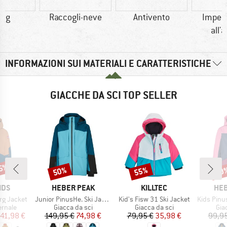
0 g
Raccogli-neve
Antivento
Imper
all'
INFORMAZIONI SUI MATERIALI E CARATTERISTICHE
GIACCHE DA SCI TOP SELLER
65%
50%
55%
50
Sconto
Sconto
Scon
O
MARCHIO
MARCHIO
MAR
IDS
HEBER PEAK
KILLTEC
HEB
Articolo
Articolo
Articolo
rg Jacket
Junior PinusHe. Ski Jacket
Kid's Fisw 31 Ski Jacket
Kids PinusHe
prodotti
Gruppo di prodotti
Gruppo di prodotti
Gru
ernale
Giacca da sci
Giacca da sci
Gia
ezzo
ezzo ridotto
Prezzo
Prezzo ridotto
Prezzo
Prezzo ridotto
41,98 €
149,95 €
74,98 €
79,95 €
35,98 €
99,95