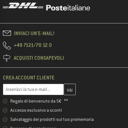
INVIACI UN'E-MAIL!
+49 7121/70 12 0
ACQUISTI CONSAPEVOLI
CREA ACCOUNT CLIENTE
Inserisci qui il tuo indirizzo e-mail e crea il tuo account cliente 
Indirizzo e-mail
Regalo di benvenuto da 5€ **
Accesso esclusivo a sconti
Salvataggio dei prodotti sul tuo promemoria