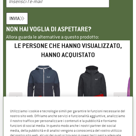
INVIA
NON HAI VOGLIA DI ASPETTARE?
Allora guarda le alternative a questo prodotto:
LE PERSONE CHE HANNO VISUALIZZATO,
HANNO ACQUISTATO
fino al 30%
35%
35
Sconto
Sconto
Scon
FSKIN
MARCHIO
JACK WOLFSKIN
MARCHIO
JACK WOLFSKIN
MARC
JACK
Utilizziamo i cookie e tecnologie simili per garantire le funzioni necessarie del
nostro sito web. Offriamo anche servizi e funzionalità aggiuntive, analizziamo
p Dreamer
Articolo
Kid's Sandbird Hooded Jacket
Articolo
Kid's Haze 2L Jacket
Articolo
Kid's Trailv
il nostro traffico per personalizzare i contenuti e la pubblicità e forniamo
odotti
 bambini
Gruppo di prodotti
Giacca softshell
Gruppo di prodotti
Giacca antipioggia
Gruppo
Giacca
funzioni di social media. In questo modo anche i nostri partner dei social
5 €
ezzo
64,95 €
da
Prezzo
Prezzo ridotto
42,22 €
99,95 €
da
Prezzo
Prezzo ridotto
69,97 €
119,95
media, della pubblicità e di analisi vengono a conoscenza del vostro utilizzo
del nostro sito web; alcuni dei quali si trovano in paesi terzi senza adeguate