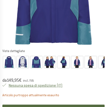
Viste dettagliate
Prezzo:
da
149,95
€
incl. IVA
Italia. Informazioni sui cost
Nessuna spesa di spedizione
(IT)
Il link si apre in una casella inf
Articolo purtroppo attualmente esaurito