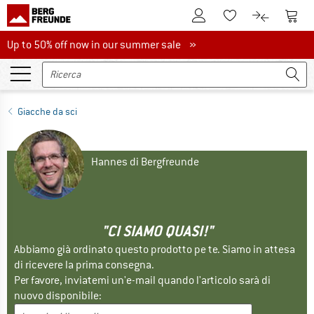
Al conto cliente
Al Ca
Alla lista promemo
Al confront
Up to 50% off now in our summer sale
Up to 50% off now in our summer sale »
Giacche da sci
Hannes di Bergfreunde
"CI SIAMO QUASI!"
Abbiamo già ordinato questo prodotto pe te. Siamo in attesa
di ricevere la prima consegna.
Per favore, inviatemi un'e-mail quando l'articolo sarà di
nuovo disponibile: