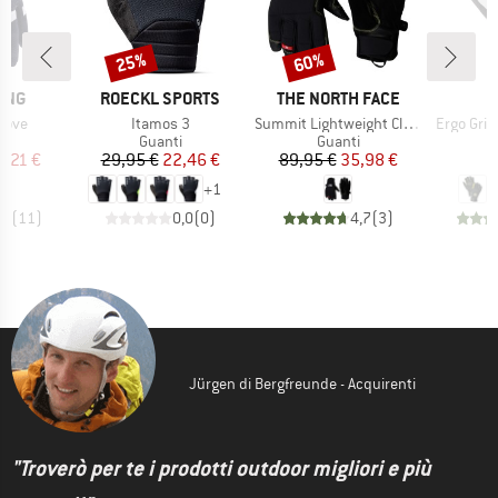
25%
60%
Sconto
Sconto
O
MARCHIO
MARCHIO
M
ING
ROECKL SPORTS
THE NORTH FACE
H
Articolo
Articolo
Articolo
love
Itamos 3
Summit Lightweight Climb Glove
Ergo Grip
 di prodotti
Gruppo di prodotti
Gruppo di prodotti
i
Guanti
Guanti
ezzo
ezzo ridotto
Prezzo
Prezzo ridotto
Prezzo
Prezzo ridotto
6,21 €
29,95 €
22,46 €
89,95 €
35,98 €
1
+
1
,6
(
11
)
0,0
(
0
)
4,7
(
3
)
Jürgen di Bergfreunde - Acquirenti
"Troverò per te i prodotti outdoor migliori e più