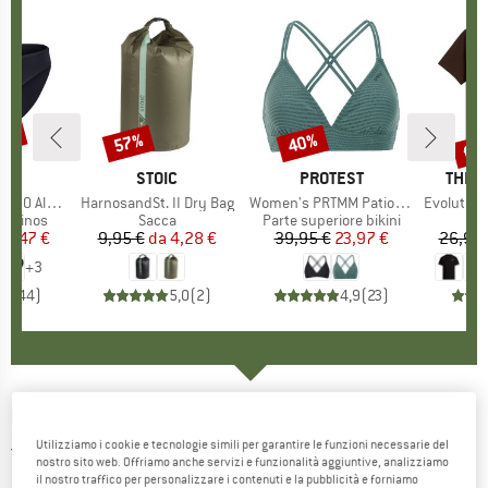
30%
fin
57%
40%
Sconto
Sconto
Scon
HIO
C
MARCHIO
STOIC
MARCHIO
PROTEST
MARC
THE 
enSt. Brief
Articolo
HarnosandSt. II Dry Bag
Articolo
Women's PRTMM Patio Triangle
Articolo
Evolution Simpl
odotti
merinos
Gruppo di prodotti
Sacca
Gruppo di prodotti
Parte superiore bikini
ezzo
ezzo ridotto
24,47 €
9,95 €
da
Prezzo
Prezzo ridotto
4,28 €
39,95 €
Prezzo
Prezzo ridotto
23,97 €
26,95 
+
3
,8
(
44
)
5,0
(
2
)
4,9
(
23
)
IXS
-
Carve Gloves - Guanti
Utilizziamo i cookie e tecnologie simili per garantire le funzioni necessarie del
5,0
(1)
nostro sito web. Offriamo anche servizi e funzionalità aggiuntive, analizziamo
il nostro traffico per personalizzare i contenuti e la pubblicità e forniamo