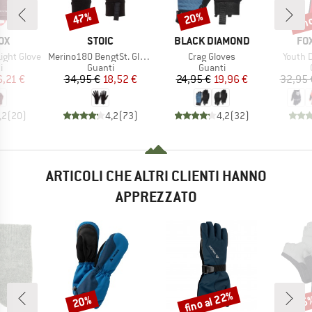
fin
47%
20%
Sconto
Sconto
Scon
IO
MARCHIO
MARCHIO
MA
OX
STOIC
BLACK DIAMOND
FO
Articolo
Articolo
Articol
ight Glove
Merino180 BengtSt. Glove
Crag Gloves
Youth 
 di prodotti
Gruppo di prodotti
Gruppo di prodotti
i
Guanti
Guanti
ezzo
ezzo ridotto
Prezzo
Prezzo ridotto
Prezzo
Prezzo ridotto
,21 €
34,95 €
18,52 €
24,95 €
19,96 €
32,95 
,2
(
20
)
4,2
(
73
)
4,2
(
32
)
ARTICOLI CHE ALTRI CLIENTI HANNO
APPREZZATO
fino al 22%
20%
25
Sconto
Sconto
Scon