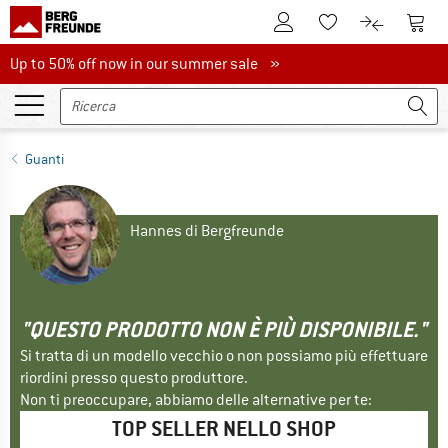
Al conto cliente
Al Ca
Alla lista promemo
Al confront
Up to 50% off now in our summer sale
Up to 50% off now in our summer sale »
Guanti
Hannes di Bergfreunde
"QUESTO PRODOTTO NON È PIÙ DISPONIBILE."
Si tratta di un modello vecchio o non possiamo più effettuare
riordini presso questo produttore.
Non ti preoccupare, abbiamo delle alternative per te:
TOP SELLER NELLO SHOP