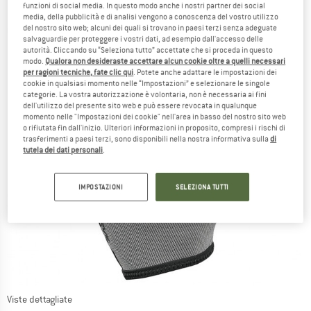
funzioni di social media. In questo modo anche i nostri partner dei social
media, della pubblicità e di analisi vengono a conoscenza del vostro utilizzo
del nostro sito web; alcuni dei quali si trovano in paesi terzi senza adeguate
salvaguardie per proteggere i vostri dati, ad esempio dall'accesso delle
autorità. Cliccando su “Seleziona tutto” accettate che si proceda in questo
modo.
Qualora non desideraste accettare alcun cookie oltre a quelli necessari
per ragioni tecniche, fate clic qui
. Potete anche adattare le impostazioni dei
cookie in qualsiasi momento nelle “Impostazioni” e selezionare le singole
categorie. La vostra autorizzazione è volontaria, non è necessaria ai fini
dell'utilizzo del presente sito web e può essere revocata in qualunque
momento nelle "Impostazioni dei cookie" nell'area in basso del nostro sito web
o rifiutata fin dall'inizio. Ulteriori informazioni in proposito, compresi i rischi di
trasferimenti a paesi terzi, sono disponibili nella nostra informativa sulla
di
tutela dei dati personali
.
IMPOSTAZIONI
SELEZIONA TUTTI
Viste dettagliate