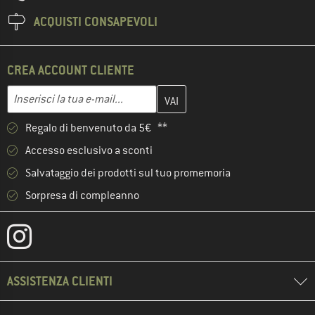
ACQUISTI CONSAPEVOLI
CREA ACCOUNT CLIENTE
Inserisci qui il tuo indirizzo e-mail e crea il tuo account cliente 
Indirizzo e-mail
Regalo di benvenuto da 5€ **
Accesso esclusivo a sconti
Salvataggio dei prodotti sul tuo promemoria
Sorpresa di compleanno
ASSISTENZA CLIENTI