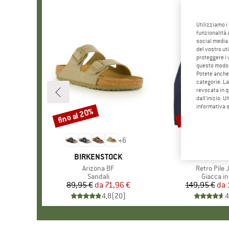
Utilizziamo i
funzionalità 
social media.
del vostro ut
proteggere i 
questo modo
Potete anche 
categorie. La
revocata in q
dall'inizio. U
informativa 
fino al 20%
fino al 32%
Sconto
Sconto
+
6
MARCHIO
BIRKENSTOCK
MARCHI
PATAGO
Articolo
Arizona BF
Articolo
Retro Pile 
Gruppo di prodotti
Sandali
Gruppo di
Giacca in
89,95 €
da
Prezzo
Prezzo ridotto
71,96 €
149,95 €
da
Pr
Pr
4,8
(
20
)
4