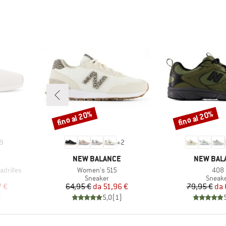
fino al 20%
fino al 20%
Sconto
Sconto
9
+
2
MARCHIO
MARCHIO
NEW BALANCE
NEW BAL
Articolo
Artic
drilles
Women's 515
408
odotti
Gruppo di prodotti
Gruppo
Sneaker
Sneak
ridotto
Prezzo
Prezzo ridotto
Pr
Pr
 €
64,95 €
da
51,96 €
79,95 €
da
)
5,0
(
1
)