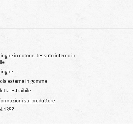
ringhe in cotone; tessuto interno in
lle
ringhe
ola esterna in gomma
letta estraibile
formazioni sul produttore
4-1357