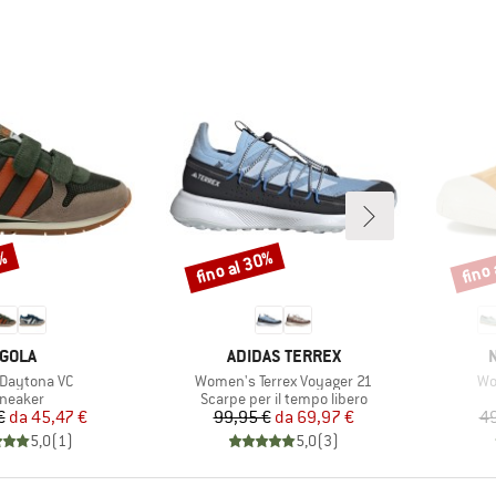
0%
fino al 30%
fino
Sconto
Scont
MARCHIO
MARCHIO
GOLA
ADIDAS TERREX
lo
Articolo
Art
 Daytona VC
Women's Terrex Voyager 21
Wo
ruppo di prodotti
Gruppo di prodotti
neaker
Scarpe per il tempo libero
Prezzo
Prezzo ridotto
Prezzo
Prezzo ridotto
€
da
45,47 €
99,95 €
da
69,97 €
49
5,0
(
1
)
5,0
(
3
)