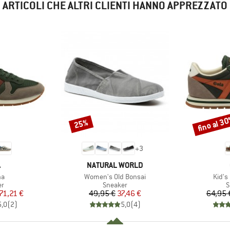
ARTICOLI CHE ALTRI CLIENTI HANNO APPREZZATO
fino al 3
25%
Sconto
Sconto
+
3
CHIO
MARCHIO
A
NATURAL WORLD
o
Articolo
Artico
na
Women's Old Bonsai
Kid's
 di prodotti
Gruppo di prodotti
G
er
Sneaker
S
ezzo
ezzo ridotto
Prezzo
Prezzo ridotto
71,21 €
49,95 €
37,46 €
64,95 
5,0
(
2
)
5,0
(
4
)