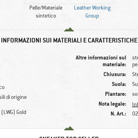
Pelle/Materiale
Leather Working
sintetico
Group
INFORMAZIONI SUI MATERIALI E CARATTERISTICHE
Altre informazioni sul
st
materiale:
pe
Chiusura:
St
Suola:
Su
ico
Plantare:
so
li di origine
Nota legale:
In
 (LWG) Gold
N. Art.:
02