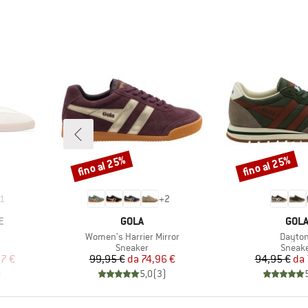
fino al 25%
fino al 25%
Sconto
Sconto
1
+
2
MARCHIO
MAR
E
GOLA
GOL
Articolo
Articol
Women's Harrier Mirror
Dayto
odotti
Gruppo di prodotti
Gruppo
Sneaker
Sneak
ridotto
Prezzo
Prezzo ridotto
Pr
Pr
97 €
99,95 €
da
74,96 €
94,95 €
da
)
5,0
(
3
)