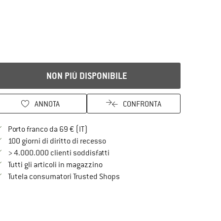
NON PIÙ DISPONIBILE
ANNOTA
CONFRONTA
Qui trovi ulteriori informazioni sulle spe
Porto franco da 69 € (IT)
Vai alla politica di recesso qui Si a
100 giorni di diritto di recesso
> 4.000.000 clienti soddisfatti
Tutti gli articoli in magazzino
Trovi tutte le informazioni qui!
Tutela consumatori Trusted Shops