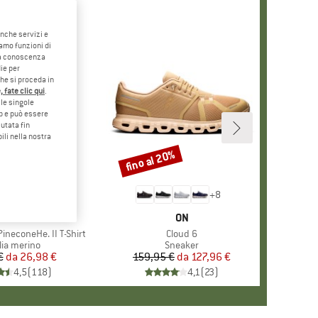
anche servizi e
iamo funzioni di
o a conoscenza
ie per
che si proceda in
 fate clic qui
.
le singole
eb e può essere
utata fin
ili nella nostra
5%
fino al 20%
Sconto
+
4
+
8
CHIO
ER PEAK
MARCHIO
ON
ineconeHe. II T-Shirt
Articolo
Cloud 6
po di prodotti
lia merino
Gruppo di prodotti
Sneaker
€
da
Prezzo
Prezzo ridotto
26,98 €
159,95 €
da
Prezzo
Prezzo ridotto
127,96 €
4,5
(
118
)
4,1
(
23
)