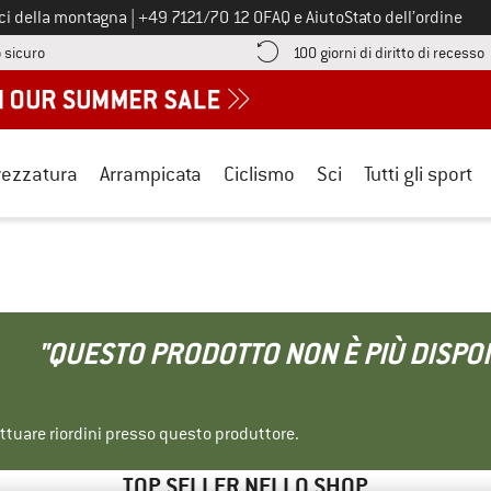
Chiamaci al numero
ici della montagna
|
+49 7121/70 12 0
FAQ e Aiuto
Stato dell’ordine
Qui trovi le informazioni di pagamento! Si apre in una casella informa
V
 sicuro
100 giorni di diritto di recesso
rezzatura
Arrampicata
Ciclismo
Sci
Tutti gli sport
"QUESTO PRODOTTO NON È PIÙ DISPON
ettuare riordini presso questo produttore.
TOP SELLER NELLO SHOP