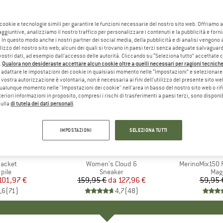
 cookie e tecnologie simili per garantire le funzioni necessarie del nostro sito web. Offriamo 
aggiuntive, analizziamo il nostro traffico per personalizzare i contenuti e la pubblicità e forn
 In questo modo anche i nostri partner dei social media, della pubblicità e di analisi vengon
ilizzo del nostro sito web; alcuni dei quali si trovano in paesi terzi senza adeguate salvaguard
vostri dati, ad esempio dall'accesso delle autorità. Cliccando su “Seleziona tutto” accettate 
.
Qualora non desideraste accettare alcun cookie oltre a quelli necessari per ragioni tecniche,
adattare le impostazioni dei cookie in qualsiasi momento nelle “Impostazioni” e selezionare 
 vostra autorizzazione è volontaria, non è necessaria ai fini dell'utilizzo del presente sito w
ualunque momento nelle "Impostazioni dei cookie" nell'area in basso del nostro sito web o rifi
lteriori informazioni in proposito, compresi i rischi di trasferimenti a paesi terzi, sono disponib
sulla
di tutela dei dati personali
.
fino al 20%
fino al 5
Sconto
Sconto
IMPOSTAZIONI
SELEZIONA TUTTI
+
1
+
9
O
NIA
MARCHIO
ON
MAR
HEB
Jacket
Articolo
Women's Cloud 6
Articolo
MerinoMix150 P
 prodotti
 pile
Gruppo di prodotti
Sneaker
Grup
Mag
ezzo
ezzo ridotto
101,97 €
159,95 €
da
Prezzo
Prezzo ridotto
127,96 €
59,95 
,6
(
71
)
4,7
(
48
)