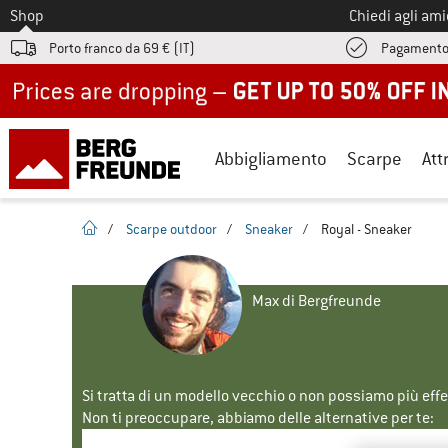
Allo
Shop
Chiedi agli am
Porto franco da 69 € (IT)
Pagamento
Up to 50% off now in our summer sale
Abbigliamento
Scarpe
Att
pagina iniziale
/
Scarpe outdoor
/
Sneaker
/
Royal - Sneaker
Max di Bergfreunde
Si tratta di un modello vecchio o non possiamo più eff
Non ti preoccupare, abbiamo delle alternative per te: