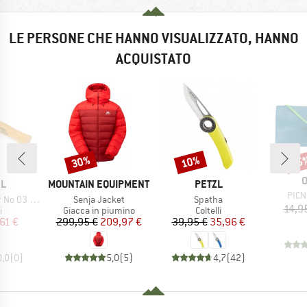
LE PERSONE CHE HANNO VISUALIZZATO, HANNO
ACQUISTATO
30%
10%
15
Sconto
Sconto
Scon
M
O
HIO
MARCHIO
MARCHIO
EL
MOUNTAIN EQUIPMENT
PETZL
Artic
PICNI
Articolo
Articolo
03 Carbon
Senja Jacket
Spatha
14,9
o di prodotti
Gruppo di prodotti
Gruppo di prodotti
i
Giacca in piumino
Coltelli
ezzo
ezzo ridotto
Prezzo
Prezzo ridotto
Prezzo
Prezzo ridotto
,61 €
299,95 €
209,97 €
39,95 €
35,96 €
0,0
(
0
)
5,0
(
5
)
4,7
(
42
)