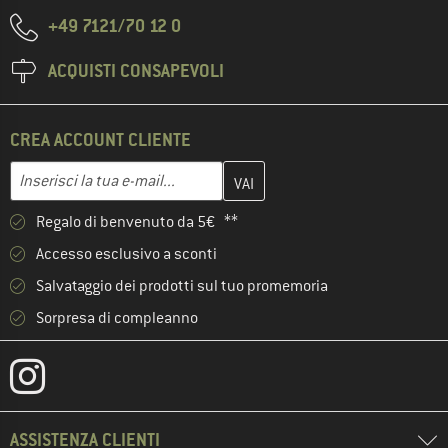
+49 7121/70 12 0
ACQUISTI CONSAPEVOLI
CREA ACCOUNT CLIENTE
Inserisci qui il tuo indirizzo e-mail e crea il tuo account cliente 
Indirizzo e-mail
Regalo di benvenuto da 5€ **
Accesso esclusivo a sconti
Salvataggio dei prodotti sul tuo promemoria
Sorpresa di compleanno
ASSISTENZA CLIENTI