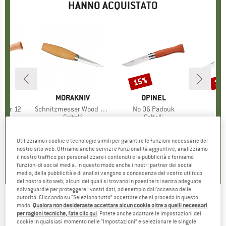
HANNO ACQUISTATO
15%
15
Sconto
Scon
HIO
EL
MARCHIO
MORAKNIV
MARCHIO
OPINEL
O
 Nr. 12
Articolo
Schnitzmesser Wood Carving 106
Articolo
No 06 Padouk
Art
No
o di prodotti
i
Gruppo di prodotti
Coltelli
Gruppo di prodotti
Coltelli
ezzo
ezzo ridotto
9,51 €
36,95 €
Prezzo
22,95 €
Prezzo
Prezzo ridotto
19,51 €
34,9
Utilizziamo i cookie e tecnologie simili per garantire le funzioni necessarie del
nostro sito web. Offriamo anche servizi e funzionalità aggiuntive, analizziamo
0,0
(
0
)
0,0
(
0
)
0,0
(
0
)
il nostro traffico per personalizzare i contenuti e la pubblicità e forniamo
funzioni di social media. In questo modo anche i nostri partner dei social
media, della pubblicità e di analisi vengono a conoscenza del vostro utilizzo
del nostro sito web; alcuni dei quali si trovano in paesi terzi senza adeguate
salvaguardie per proteggere i vostri dati, ad esempio dall'accesso delle
autorità. Cliccando su “Seleziona tutto” accettate che si proceda in questo
HELLE
-
modo.
Qualora non desideraste accettare alcun cookie oltre a quelli necessari
Skog - Coltelli
per ragioni tecniche, fate clic qui
. Potete anche adattare le impostazioni dei
cookie in qualsiasi momento nelle “Impostazioni” e selezionare le singole
(0)