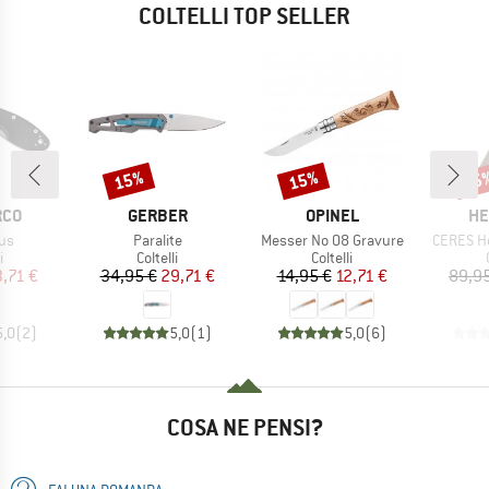
COLTELLI TOP SELLER
15%
15%
35
Sconto
Sconto
Scon
O
MARCHIO
MARCHIO
MA
RCO
GERBER
OPINEL
HE
Articolo
Articolo
Articolo
us
Paralite
Messer No 08 Gravure
CERES Ho
o di prodotti
Gruppo di prodotti
Gruppo di prodotti
i
Coltelli
Coltelli
ezzo
ezzo ridotto
Prezzo
Prezzo ridotto
Prezzo
Prezzo ridotto
3,71 €
34,95 €
29,71 €
14,95 €
12,71 €
89,9
5,0
(
2
)
5,0
(
1
)
5,0
(
6
)
COSA NE PENSI?