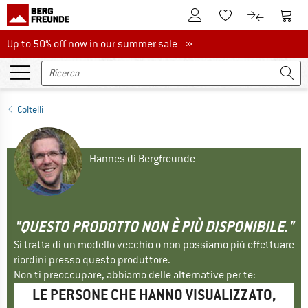
Al conto cliente
Al Ca
Alla lista promemo
Al confront
Up to 50% off now in our summer sale
Up to 50% off now in our summer sale »
Coltelli
Hannes di Bergfreunde
"QUESTO PRODOTTO NON È PIÙ DISPONIBILE."
Si tratta di un modello vecchio o non possiamo più effettuare
riordini presso questo produttore.
Non ti preoccupare, abbiamo delle alternative per te:
LE PERSONE CHE HANNO VISUALIZZATO,